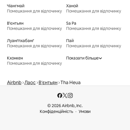
Чіангмай
Ханой
Помешкання для відпочинку
Помешкання для відпочинку
В'єнтьян
Sa Pa
Помешкання для відпочинку
Помешкання для відпочинку
Луанґпхабанґ
Пай
Помешкання для відпочинку
Помешкання для відпочинку
Кхонкен
Показати більше
Помешкання для відпочинку
Airbnb
Лаос
В'єнтьян
Tha Heua
© 2026 Airbnb, Inc.
Конфіденційність
Умови