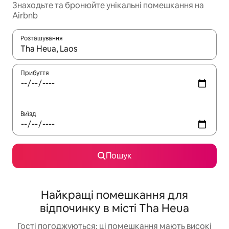
Знаходьте та бронюйте унікальні помешкання на
Airbnb
Розташування
Отримавши результати пошуку, використовуйте для навігації с
Прибуття
Виїзд
Пошук
Найкращі помешкання для
відпочинку в місті Tha Heua
Гості погоджуються: ці помешкання мають високі