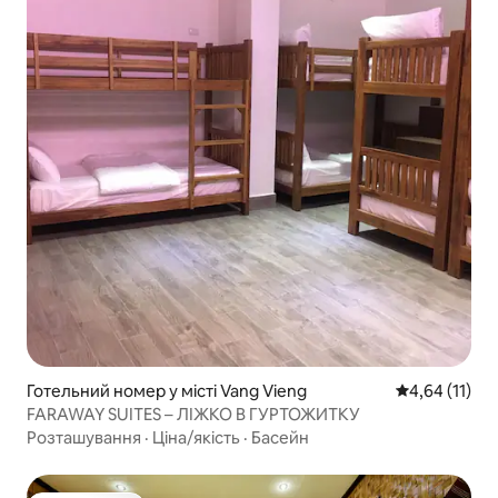
Готельний номер у місті Vang Vieng
Середня оцінк
4,64 (11)
FARAWAY SUITES – ЛІЖКО В ГУРТОЖИТКУ
Розташування
·
Ціна/якість
·
Басейн