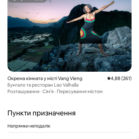
Супергосподар
Окрема кімната у місті Vang Vieng
Середня оцінка
4,88 (261)
Бунгало та ресторан Lao Valhalla
Розташування
·
Сім’я
·
Пересування містом
Пункти призначення
Напрямки неподалік