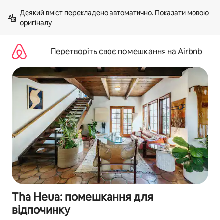
Перейти
Деякий вміст перекладено автоматично. 
Показати мовою 
до
оригіналу
вмісту
Перетворіть своє помешкання на Airbnb
Tha Heua: помешкання для
відпочинку