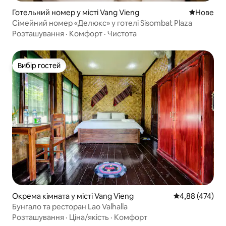
Готельний номер у місті Vang Vieng
Нове місц
Нове
Сімейний номер «Делюкс» у готелі Sisombat Plaza
Розташування
·
Комфорт
·
Чистота
Вибір гостей
Вибір гостей
Окрема кімната у місті Vang Vieng
Середня оцінка:
4,88 (474)
Бунгало та ресторан Lao Valhalla
Розташування
·
Ціна/якість
·
Комфорт