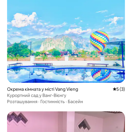
Окрема кімната у місті Vang Vieng
Середня о
5 (3)
Курортний сад у Ванг-Вієнгу
Розташування
·
Гостинність
·
Басейн