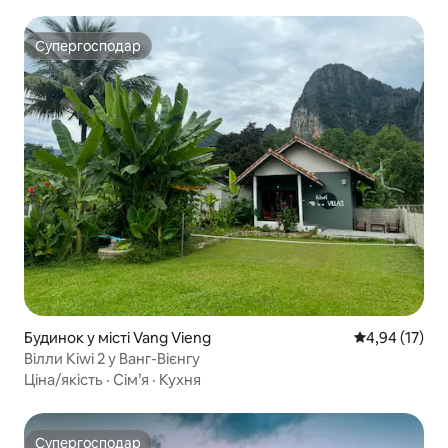
Супергосподар
Супергосподар
Будинок у місті Vang Vieng
Середня оцінк
4,94 (17)
Вілли Kiwi 2 у Ванг-Вієнгу
Ціна/якість
·
Сім’я
·
Кухня
Супергосподар