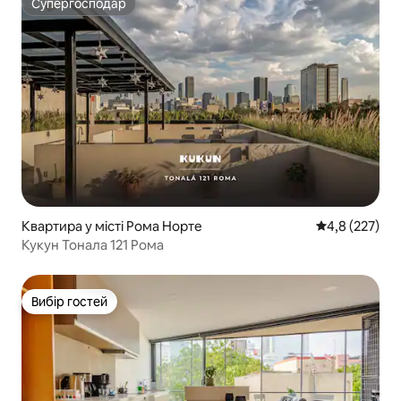
Супергосподар
Супергосподар
Квартира у місті Рома Норте
Середня оцінк
4,8 (227)
Кукун Тонала 121 Рома
Вибір гостей
Вибір гостей