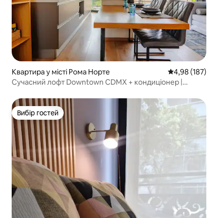
Квартира у місті Рома Норте
Середня оцінка
4,98 (187)
Сучасний лофт Downtown CDMX + кондиціонер |
Хуарес | Рома Нте
Вибір гостей
Вибір гостей