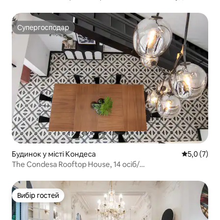
Супергосподар
Супергосподар
Будинок у місті Кондеса
Середня оці
5,0 (7)
The Condesa Rooftop House, 14 осіб/
кондиціонер/5 спальнь
Вибір гостей
Вибір гостей