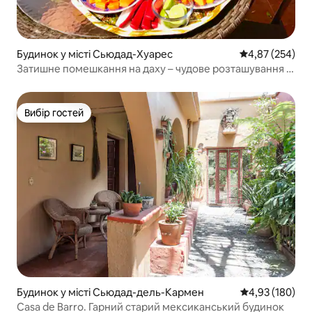
Будинок у місті Сьюдад-Хуарес
Середня оцінка:
4,87 (254)
Затишне помешкання на даху – чудове розташування –
відчуття, ніби ви вдома
Вибір гостей
Вибір гостей
Будинок у місті Сьюдад-дель-Кармен
Середня оцінка
4,93 (180)
Casa de Barro. Гарний старий мексиканський будинок