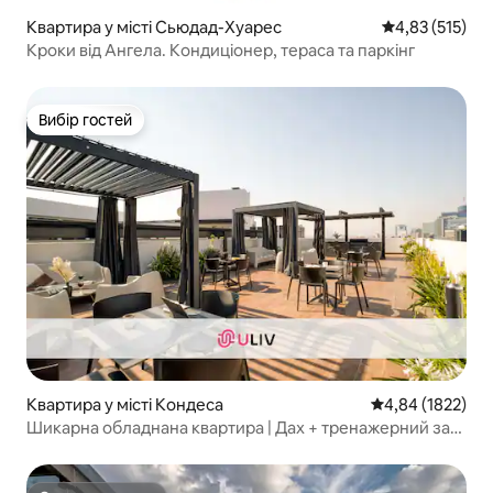
Квартира у місті Сьюдад-Хуарес
Середня оцінка
4,83 (515)
Кроки від Ангела. Кондиціонер, тераса та паркінг
Вибір гостей
Вибір гостей
Квартира у місті Кондеса
Середня оцінка: 
4,84 (1822)
Шикарна обладнана квартира | Дах + тренажерний зал
+ бізнес-центр + лаунж