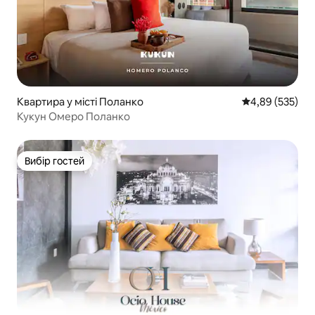
Квартира у місті Поланко
Середня оцінка:
4,89 (535)
Кукун Омеро Поланко
Вибір гостей
Вибір гостей