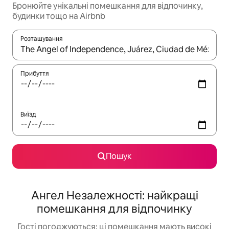
Бронюйте унікальні помешкання для відпочинку,
будинки тощо на Airbnb
Розташування
Отримавши результати пошуку, використовуйте для навігації с
Прибуття
Виїзд
Пошук
Ангел Незалежності: найкращі
помешкання для відпочинку
Гості погоджуються: ці помешкання мають високі