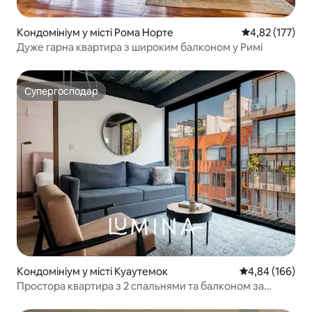
Кондомініум у місті Рома Норте
Середня оцінка
4,82 (177)
Дуже гарна квартира з широким балконом у Римі
Супергосподар
Супергосподар
Кондомініум у місті Куаутемок
Середня оцінка:
4,84 (166)
Простора квартира з 2 спальнями та балконом за
кілька кроків від проспекту Реформа.