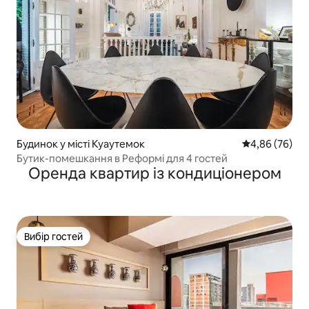
Будинок у місті Куаутемок
Середня оцінка
4,86 (76)
Бутик-помешкання в Реформі для 4 гостей
Оренда квартир із кондиціонером
Вибір гостей
Вибір гостей