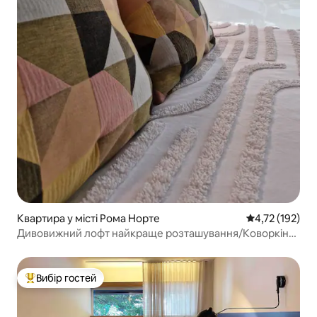
Квартира у місті Рома Норте
Середня оцінка
4,72 (192)
Дивовижний лофт найкраще розташування/Коворкінг/
Сад на даху 101
Вибір гостей
Топ вибір гостей