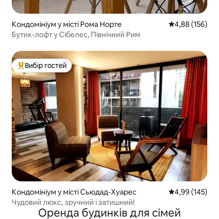
Кондомініум у місті Рома Норте
Середня оцінка
4,88 (156)
Бутик-лофт у Сібелес, Північний Рим
Вибір гостей
Топ вибір гостей
Кондомініум у місті Сьюдад-Хуарес
Середня оцінка
4,99 (145)
Чудовий люкс, зручний і затишний!
Оренда будинків для сімей