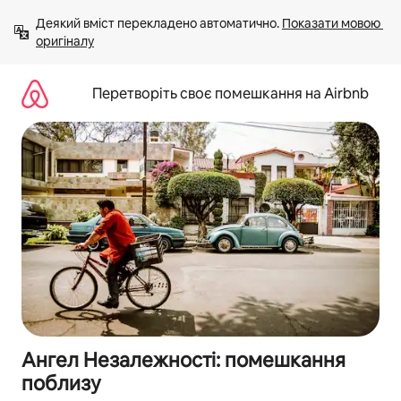
Перейти
Деякий вміст перекладено автоматично. 
Показати мовою 
до
оригіналу
вмісту
Перетворіть своє помешкання на Airbnb
Ангел Незалежності: помешкання
поблизу