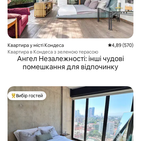
Квартира у місті Кондеса
Середня оцінка:
4,89 (570)
Квартира в Кондеса з зеленою терасою
Ангел Незалежності: інші чудові
помешкання для відпочинку
Вибір гостей
Топ вибір гостей