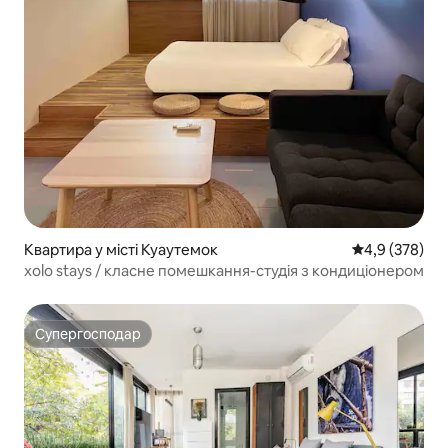
Квартира у місті Куаутемок
Середня оцінк
4,9 (378)
xolo stays / класне помешкання-студія з кондиціонером
Супергосподар
Супергосподар