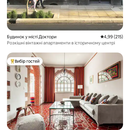
Будинок у місті Доктори
Середня оцінка
4,99 (215)
Розкішні вінтажні апартаменти в історичному центрі
Вибір гостей
Топ вибір гостей