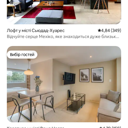
Лофт у місті Сьюдад-Хуарес
Середня оцінка:
4,84 (349)
Відчуйте серце Мехіко, яке знаходиться дуже близько
до вас
Вибір гостей
Вибір гостей