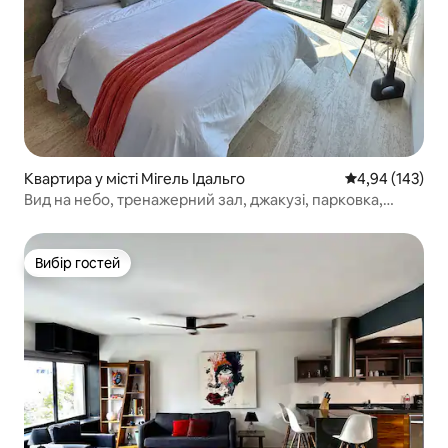
Квартира у місті Мігель Ідальго
Середня оцінка
4,94 (143)
Вид на небо, тренажерний зал, джакузі, парковка,
кухня.
Вибір гостей
Вибір гостей