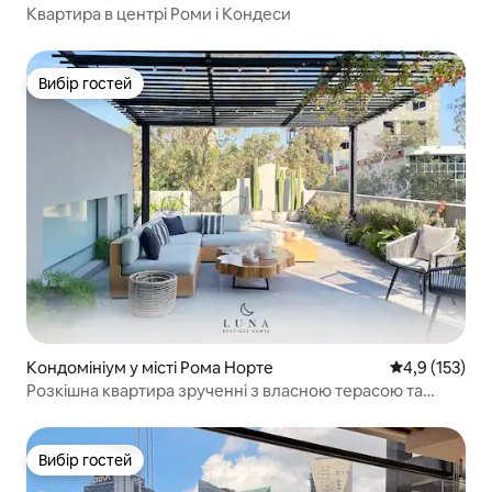
Квартира в центрі Роми і Кондеси
Вибір гостей
Вибір гостей
Кондомініум у місті Рома Норте
Середня оцінк
4,9 (153)
Розкішна квартира зрученні з власною терасою та
кондиціонером
Вибір гостей
Вибір гостей