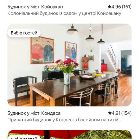
Будинок у місті Койоакан
Середня оцінка
4,96 (161)
Колоніальний будинок із садом у центрі Койоакану
Вибір гостей
Вибір гостей
Будинок у місті Кондеса
Середня оцінка
4,91 (154)
Приватний будинок у Кондесі з басейном на тихій
вулиці