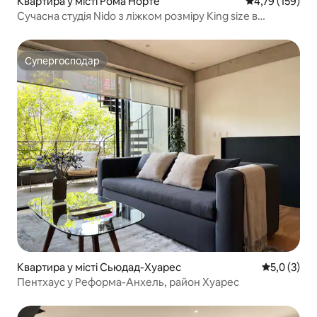
Квартира у місті Рома Норте
Середня оцінка
4,79 (159)
Сучасна студія Nido з ліжком розміру King size в
центральному районі Рома-Норте
Супергосподар
Супергосподар
Квартира у місті Сьюдад-Хуарес
Середня оці
5,0 (3)
Пентхаус у Реформа-Анхель, район Хуарес