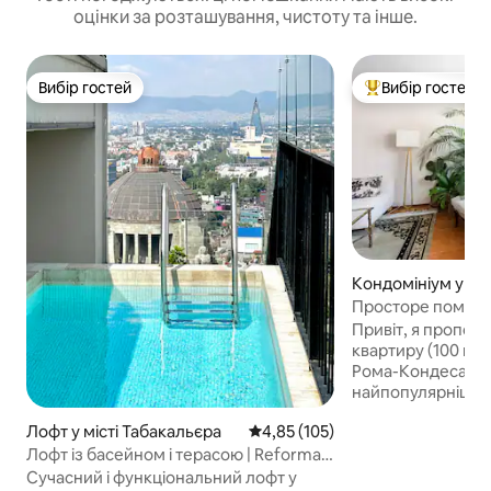
оцінки за розташування, чистоту та інше.
Вибір гостей
Вибір гостей
Вибір гостей
Топ вибір гостей
Кондомініум у міс
орте
Просторе помешк
видом у Рома-Но
Привіт, я пропон
квартиру (100 кв. 
Рома-Кондеса. Н
найпопулярніше 
Мексиці. Знамени
Лофт у місті Табакальєра
Середня оцінка: 4,85 з 5, відгук
4,85 (105)
дивовижні бари т
знаходяться в де
Лофт із басейном і терасою | Reforma
ходьби ВІД ФУЕНТЕ-СІ
Downtown CDMX
Сучасний і функціональний лофт у