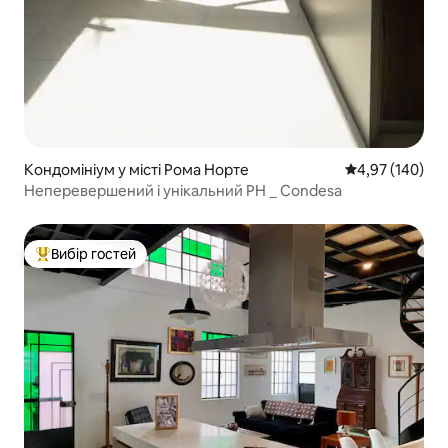
Кондомініум у місті Рома Норте
Середня оцінка
4,97 (140)
Неперевершений і унікальний PH _ Condesa
Вибір гостей
Топ вибір гостей