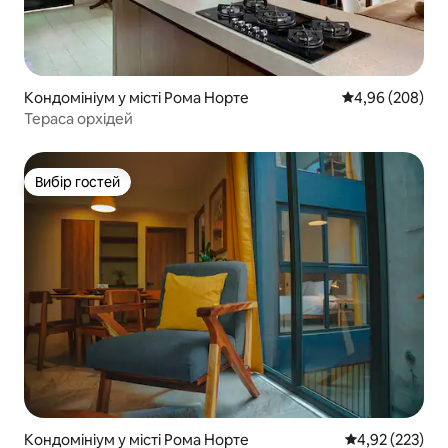
Кондомініум у місті Рома Норте
Середня оцінка:
4,96 (208)
Тераса орхідей
Вибір гостей
Вибір гостей
Кондомініум у місті Рома Норте
Середня оцінка
4,92 (223)