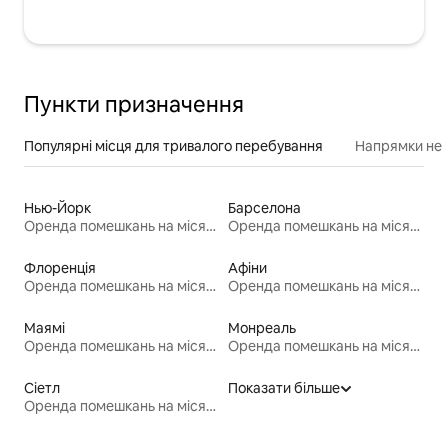
Пункти призначення
Популярні місця для тривалого перебування
Напрямки неп
Нью-Йорк
Барселона
Оренда помешкань на місяць
Оренда помешкань на місяць
Флоренція
Афіни
Оренда помешкань на місяць
Оренда помешкань на місяць
Маямі
Монреаль
Оренда помешкань на місяць
Оренда помешкань на місяць
Сіетл
Показати більше
Оренда помешкань на місяць