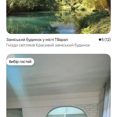
Заміський будинок у місті Tlilapan
Середня оц
5 (12)
Гніздо світляків Красивий заміський будинок
Вибір гостей
Вибір гостей