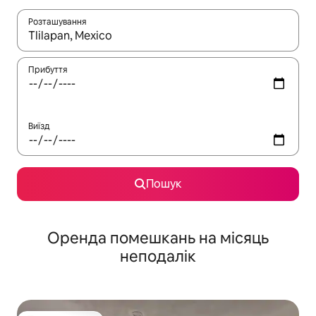
Розташування
Отримавши результати пошуку, використовуйте для навігації с
Прибуття
Виїзд
Пошук
Оренда помешкань на місяць
неподалік