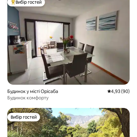
Вибір гостей
Топ вибір гостей
Будинок у місті Орісаба
Середня оцінка
4,93 (90)
Будинок комфорту
Вибір гостей
Вибір гостей