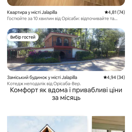
Квартира у місті Jalapilla
Середня оцінк
4,81 (74)
Гостюйте за 10 хвилин від Орісаби: відпочивайте та
насолоджуйтеся
Вибір гостей
Вибір гостей
Заміський будинок у місті Jalapilla
Середня оцінка
4,94 (34)
Котедж неподалік від Орісаба-Вер.
Комфорт як вдома і привабливі ціни
за місяць