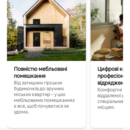
Повністю мебльовані
Цифрові кочі
помешкання
професіонал
відрядження
Від затишних гірських
будиночків до зручних
Комфортні по
міських квартир – у цих
віддаленої роб
мебльованих помешканнях
спеціальним 
є все, щоб почуватися як
місцем.
удома.