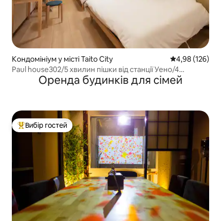
Кондомініум у місті Taito City
Середня оцінка
4,98 (126)
Paul house302/5 хвилин пішки від станції Уено/4
Оренда будинків для сімей
хвилини від Окамоті/прямий зв'язок з Нарітою/
безкоштовний високошвидкісний Інтернет/ліфт у
будівлі/спілкування японською, англійською та
китайською мовами
Вибір гостей
Топ вибір гостей