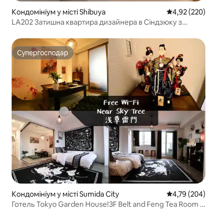
Кондомініум у місті Shibuya
Середня оцінка:
4,92 (220)
LA202 Затишна квартира дизайнера в Сіндзюку з
безкоштовним Wi-Fi 25 кв. м
Супергосподар
Супергосподар
Кондомініум у місті Sumida City
Середня оцінка:
4,79 (204)
Готель Tokyo Garden House!3F Belt and Feng Tea Room з
видом на небесне дерево