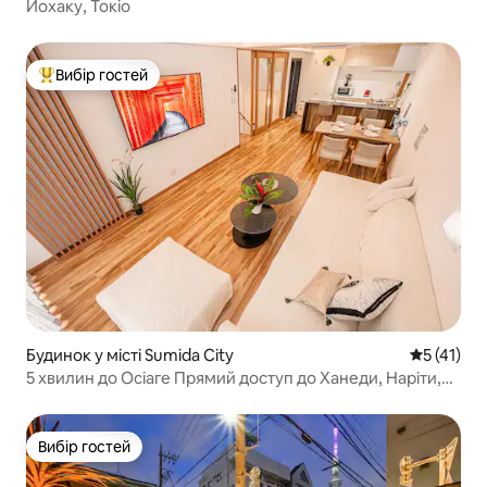
Йохаку, Токіо
Вибір гостей
Топ вибір гостей
Будинок у місті Sumida City
Середня оц
5 (41)
5 хвилин до Осіаге Прямий доступ до Ханеди, Наріти,
Діснею
Вибір гостей
Вибір гостей