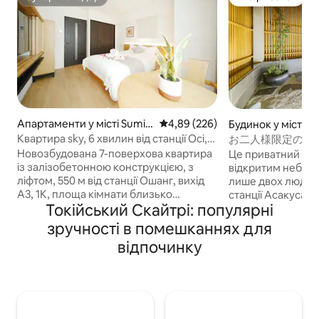
Супергосподар
Вибір гостей
Апартаменти у місті Sumid
Середня оцінка: 4,89 з 5, відгук
4,89 (226)
Будинок у місті Ta
a City
Квартира sky, 6 хвилин від станції Осі,
お二人様限定の露
поруч зі Скайтрі, прямий доступ до
和風のラグジュアリ
Новозбудована 7-поверхова квартира
Це приватний буд
Асакуси, Уено, Гінзи, Сібуї, аеропорту.
上野観光拠点 ｜柳
із залізобетонною конструкцією, з
відкритим небом,
Зберігання багажу, кімната 602. Осі.
ліфтом, 550 м від станції Ошанг, вихід
лише двох людей, 
A3, 1K, площа кімнати близько
станції Асакуса. На першому поверсі є
Токійський Скайтрі: популярні
25 квадратних метрів, 2 односпальні
вітальня, а на др
ліжка 1,2 м, найновіші меблі з масиву
кіпарисова ванна
зручності в помешканнях для
дерева, побутова техніка, постільна
розміру «king size» і 
відпочинку
білизна, рушники, банні рушники,
легко дістатися д
капці. Кімнати в цій квартирі – сонячні,
та Акіхабари на 
а з балкону відкривається вид на небо
зручним місцем д
та дерева. У спальні є два односпальні
місць Токіо. Поруч є супермаркети,
ліжка з масиву дерева шириною 1,2 м,
магазини, рестор
які підходять для 1–4 осіб (стандартна
різноманітні мага