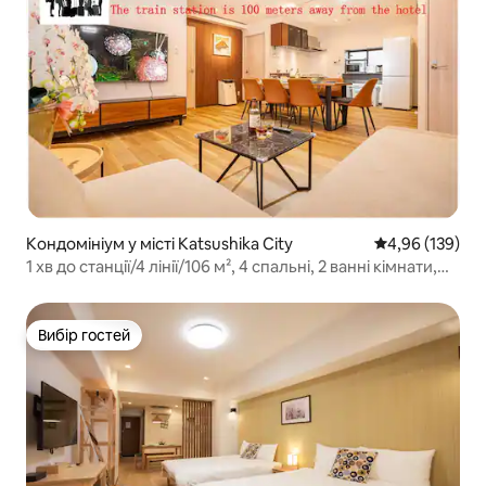
Кондомініум у місті Katsushika City
Середня оцінка
4,96 (139)
1 хв до станції/4 лінії/106 м², 4 спальні, 2 ванні кімнати,
2 туалети, 1 кухня/газова сушильна машина
Вибір гостей
Вибір гостей