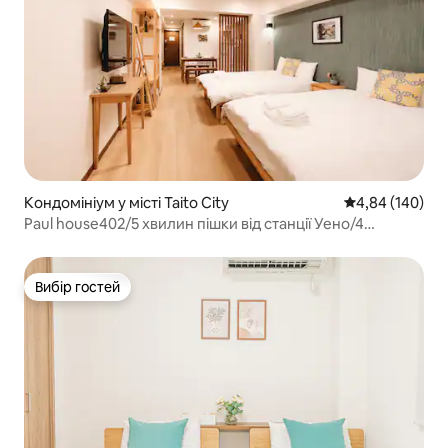
Кондомініум у місті Taito City
Середня оцінка:
4,84 (140)
Paul house402/5 хвилин пішки від станції Уено/4
хвилини від Окамачі/прямий зв'язок з Наритой/
безкоштовний високошвидкісний Інтернет/ліфт у
будівлі/спілкування японською, англійською та
Вибір гостей
Вибір гостей
китайською мовами