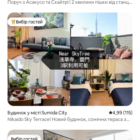
Поруч з Асакусо та Скайтрі | 2 хвилини пішки від станції
| Оренда цілого традиційного японського будинку |
Перебування в Токіо для сімей та груп
Вибір гостей
Топ вибір гостей
Будинок у місті Sumida City
Середня оцінка
4,99 (115)
Nikaido Sky Terrace! Новий будинок, сонячна тераса з
видом на Скайтрі
Вибір гостей