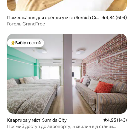
Помешкання для оренди у місті Sumida Cit
Середня оцінка:
4,84 (604)
y
Готель GrandTree
Вибір гостей
Топ вибір гостей
Квартира у місті Sumida City
Середня оцінка
4,95 (143)
Прямий доступ до аеропорту, 5 хвилин від станції
Осіаге, супермаркет на першому поверсі, «маленька