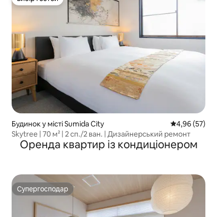
Вибір гостей
Будинок у місті Sumida City
Середня оцінк
4,96 (57)
Skytree | 70 м² | 2 сп./2 ван. | Дизайнерський ремонт
Оренда квартир із кондиціонером
Супергосподар
Супергосподар