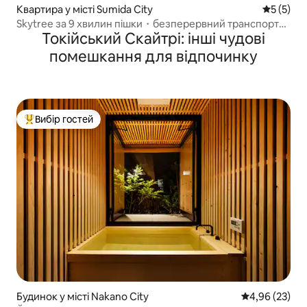
Квартира у місті Sumida City
Середня о
5 (5)
Skytree за 9 хвилин пішки・безперервний транспорт
Токійський Скайтрі: інші чудові
до 2 аеропортів・2 кімнати
помешкання для відпочинку
Вибір гостей
Топ вибір гостей
Будинок у місті Nakano City
Середня оцінк
4,96 (23)