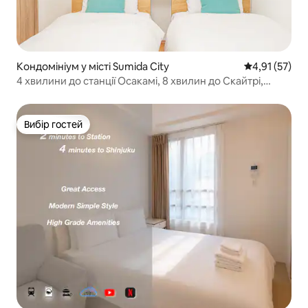
Кондомініум у місті Sumida City
Середня оцінк
4,91 (57)
4 хвилини до станції Осакамі, 8 хвилин до Скайтрі,
прямий доступ до Асакуса, Шібуя, безкоштовний Wi-Fi,
до 4 осіб
Вибір гостей
Вибір гостей