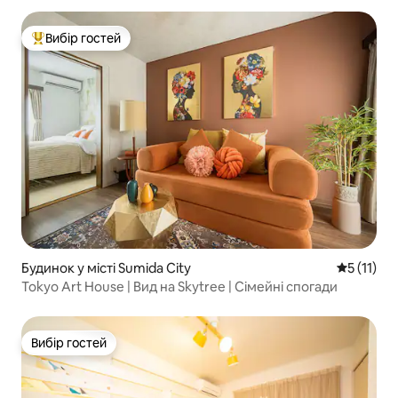
Вибір гостей
Топ вибір гостей
Будинок у місті Sumida City
Середня оц
5 (11)
Tokyo Art House | Вид на Skytree | Сімейні спогади
Вибір гостей
Вибір гостей