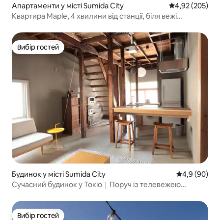
Апартаменти у місті Sumida City
Середня оцінка:
4,92 (205)
Квартира Maple, 4 хвилини від станції, біля вежі
Сінґапур, прямий доступ до Асакуси, станції Уено,
Гінзи, Сібуя / безкоштовний WI-FI, 202 / авто.
Вибір гостей
Вибір гостей
Будинок у місті Sumida City
Середня оцін
4,9 (90)
Сучасний будинок у Токіо｜Поруч із телевежею
«Небесне дерево»
Вибір гостей
Вибір гостей