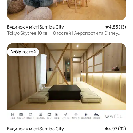
Будинок у місті Sumida City
Середня оцінк
4,85 (13)
Tokyo Skytree 10 хв.｜8 гостей | Аеропорти та Disney
Direct
Вибір гостей
Вибір гостей
Будинок у місті Sumida City
Середня оцінк
4,97 (32)