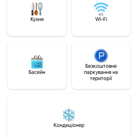
варіант для 2 осіб), телевізор,
Luup, тому варто
кондиціонер, стіл і стільці з масиву
можливістю вільн
дерева, шафа, вішаки, праска (будь
електричному самокат
Кухня
Wi-Fi
ласка, зв'яжіться з нами заздалегідь).
Станція 🚶‍♀️Асакус
Кухня повністю обладнана для
близько 11 хвили
приготування їжі: є чайник, чашка для
Асакуса (експрес
води, газова плита, холодильник,
пішки 🚆 Акіхабар
мікрохвильова піч, столові прибори
Гіндза: близько 
тощо (будь ласка, попередньо
близько 35 хвилин Гості, 
запитайте про рисоварку, приправ
зупиняються в зах
немає). Ванна кімната з
вулиці Юкія, так
Безкоштовне
умивальником, пральною машиною,
туристичного ін
Басейн
паркування на
одноразовою зубною щіткою,
Асакуса, яке ми 
території
гребінцем та феном. У ванній кімнаті є
відомостей про ви
душ, ванна, автоматичний
можуть отримува
водонагрівач, гаряча вода доступна
рекомендації що
одним натисканням кнопки, рушники,
перлин» і місцевих
мочалки (одноразові, відповідно до
вказані в путівни
кількості людей), функція сушіння,
послуга здачі баг
можна сушити одяг, гель для душу,
соромтеся заход
шампунь, кондиціонер – будь ласка,
Кондиціонер
користуйтеся. У туалеті є смарт-
туалет. Реєстрація багажу: