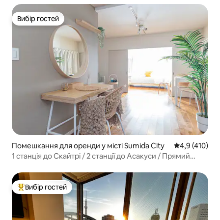
веранда, звідки видно Sky Tree», TDL та Асакуса,
Акіхабара
Вибір гостей
Вибір гостей
Помешкання для оренди у місті Sumida City
Середня оцінк
4,9 (410)
1 станція до Скайтрі / 2 станції до Асакуси / Прямий
доступ до Сібуї / Відчуйте місцеве повсякденне життя,
кімната 104 | 1 поверх | Сін...
Вибір гостей
Топ вибір гостей