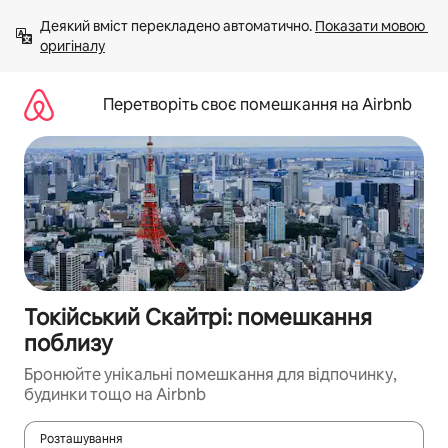
Перейти
Деякий вміст перекладено автоматично. 
Показати мовою 
до
оригіналу
вмісту
Перетворіть своє помешкання на Airbnb
Токійський Скайтрі: помешкання
поблизу
Бронюйте унікальні помешкання для відпочинку,
будинки тощо на Airbnb
Розташування