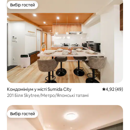
Вибір гостей
Вибір гостей
Кондомініум у місті Sumida City
Середня оцінк
4,92 (49)
201 Біля Skytree/Метро/Японські татамі
Вибір гостей
Вибір гостей