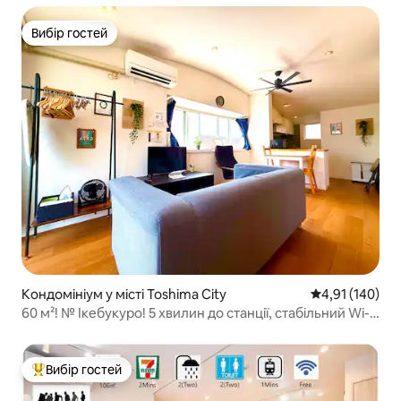
Вибір гостей
Вибір гостей
Кондомініум у місті Toshima City
Середня оцінка
4,91 (140)
60 м²! № Ікебукуро! 5 хвилин до станції, стабільний Wi-
Fi!
Вибір гостей
Топ вибір гостей