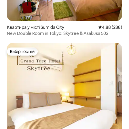
Квартира у місті Sumida City
Середня оцінка:
4,88 (288)
New Double Room in Tokyo: Skytree & Asakusa 502
Вибір гостей
Вибір гостей