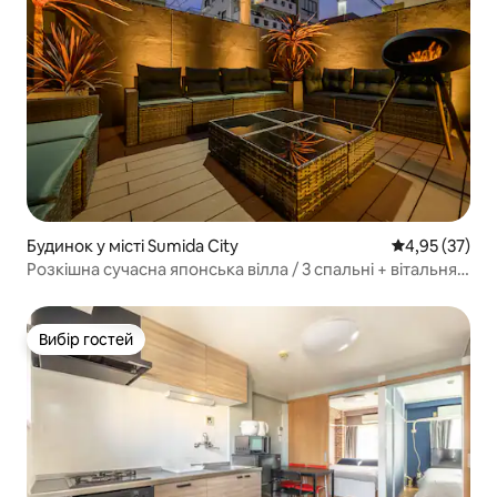
Будинок у місті Sumida City
Середня оцінк
4,95 (37)
Розкішна сучасна японська вілла / 3 спальні + вітальня +
кухня + їдальня + лофт на 14 осіб / A202
Вибір гостей
Вибір гостей