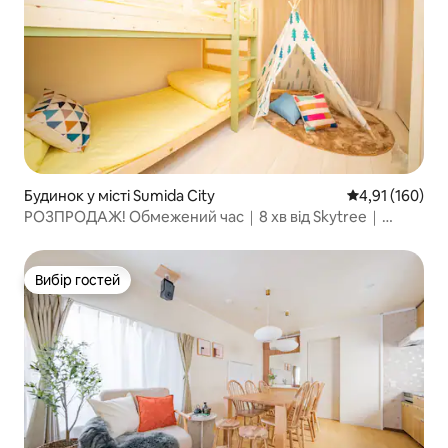
Будинок у місті Sumida City
Середня оцінка
4,91 (160)
РОЗПРОДАЖ! Обмежений час｜8 хв від Skytree｜
дитяча кімната
Вибір гостей
Вибір гостей