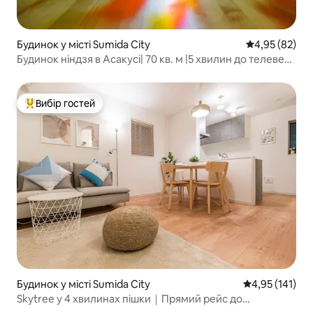
Будинок у місті Sumida City
Середня оцінк
4,95 (82)
Будинок ніндзя в Асакусі| 70 кв. м |5 хвилин до телевежі
«Небесне дерево»!
Вибір гостей
Топ вибір гостей
Будинок у місті Sumida City
Середня оцінка
4,95 (141)
Skytree у 4 хвилинах пішки｜Прямий рейс до
аеропорту｜Поблизу Асакуси