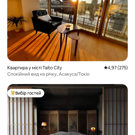
Квартира у місті Taito City
Середня оцінка
4,97 (275)
Спокійний вид на річку, Асакуса/Токіо
Вибір гостей
Топ вибір гостей