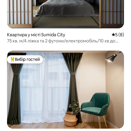
Квартира у місті Sumida City
Середня о
5 (8)
75 кв. м/4 ліжка та 2 футони/електромобіль/10 хв до
Осіаге/Kitohana601
Вибір гостей
Топ вибір гостей