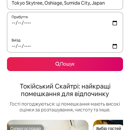
Отримавши результати пошуку, використовуйте для навігації с
Прибуття
Виїзд
Пошук
Токійський Скайтрі: найкращі
помешкання для відпочинку
Гості погоджуються: ці помешкання мають високі
оцінки за розташування, чистоту та інше.
Супергосподар
Вибір гостей