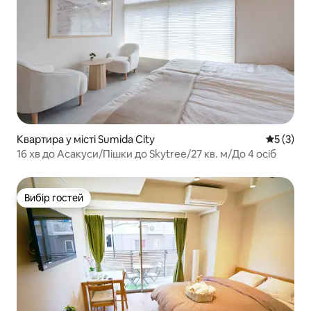
Квартира у місті Sumida City
Середня о
5 (3)
16 хв до Асакуси/Пішки до Skytree/27 кв. м/До 4 осіб
Вибір гостей
Вибір гостей