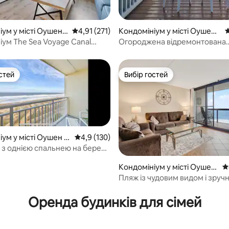
5, відгуки: 364
іум у місті Оушен
Середня оцінка: 4,91 з 5, відгуки: 271
4,91 (271)
Кондомініум у місті Оушен
С
Сіті
іум The Sea Voyage Canal
Огороджена відремонтована
 спальнею
двоповерхова квартира в цен
Оушен-Сіті, Бейв'ю
стей
Вибір гостей
стей
Вибір гостей
ум у місті Оушен С
Середня оцінка: 4,9 з 5, відгуки: 130
4,9 (130)
 з однією спальнею на березі
нтрі міста
Кондомініум у місті Оушен
С
Сіті
Пляж із чудовим видом і зруч
5, відгуки: 117
Оренда будинків для сімей