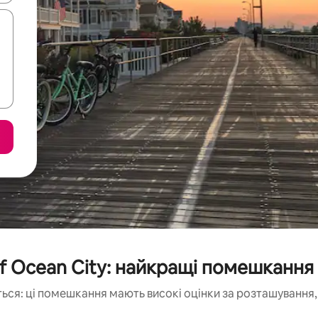
of Ocean City: найкращі помешкання
ься: ці помешкання мають високі оцінки за розташування, 