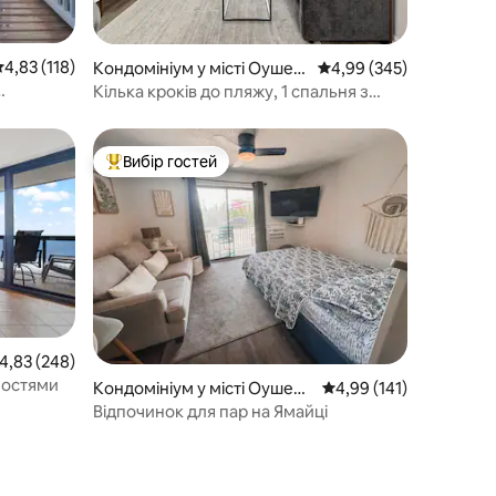
ередня оцінка: 4,83 з 5, відгуки: 118
4,83 (118)
Кондомініум у місті Оушен
Середня оцінка: 4,99 з 
4,99 (345)
Сіті
Кілька кроків до пляжу, 1 спальня з
трі
видом на океан, відремонтовано
Вибір гостей
Топ вибір гостей
ередня оцінка: 4,83 з 5, відгуки: 248
4,83 (248)
ностями
Кондомініум у місті Оушен
Середня оцінка: 4,99 з 
4,99 (141)
Сіті
Відпочинок для пар на Ямайці