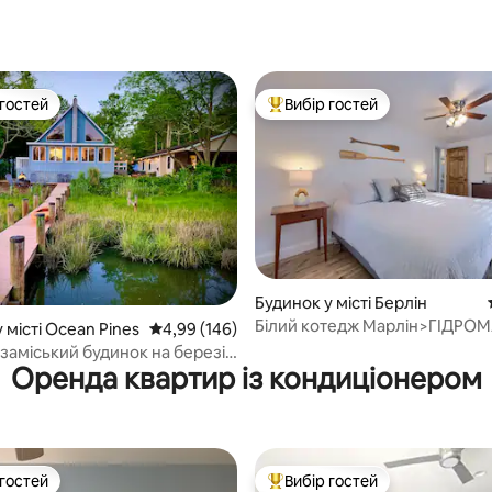
 гостей
Вибір гостей
р гостей
Топ вибір гостей
5, відгуки: 105
Будинок у місті Берлін
Білий котедж Марлін>ГІДР
 місті Ocean Pines
Середня оцінка: 4,99 з 5, відгуки: 146
4,99 (146)
ВАННА<
заміський будинок на березі з
Оренда квартир із кондиціонером
 з ліжком king-size + причал
 гостей
Вибір гостей
р гостей
Топ вибір гостей