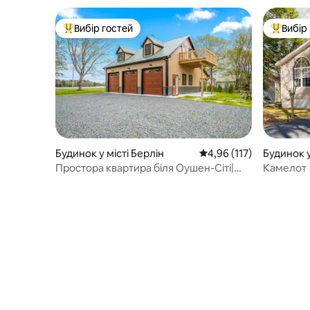
Вибір гостей
Вибір
Топ вибір гостей
Топ вибі
Будинок у місті Берлін
Середня оцінка: 4,96 з 
4,96 (117)
Будинок у
Простора квартира біля Оушен-Сіті|
Камелот
Виноробня|Гольф на 5 акрів