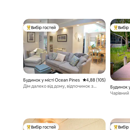
Вибір гостей
Вибір
Топ вибір гостей
Топ вибі
Будинок у місті Ocean Pines
Середня оцінка: 4,88 з 
4,88 (105)
Дім далеко від дому, відпочинок з
Будинок у
домашніми тваринами
Чарівний 
2 люксами
Вибір гостей
Вибір
Топ вибір гостей
Топ вибі