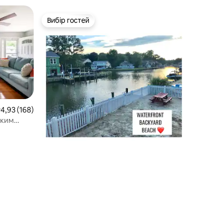
Вибір гостей
Вибір гостей
ередня оцінка: 4,93 з 5, відгуки: 168
4,93 (168)
иким