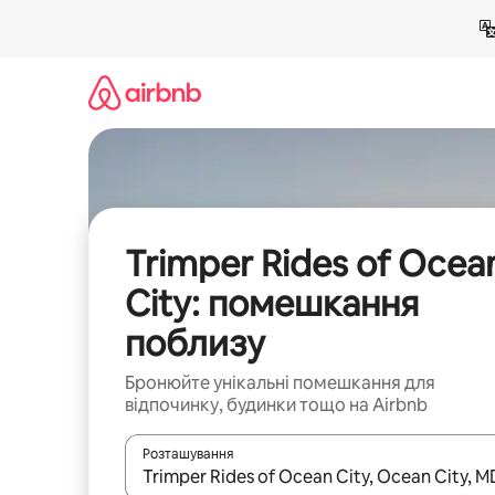
Перейти
до
вмісту
Trimper Rides of Ocea
City: помешкання
поблизу
Бронюйте унікальні помешкання для
відпочинку, будинки тощо на Airbnb
Розташування
Отримавши результати пошуку, використовуйте дл