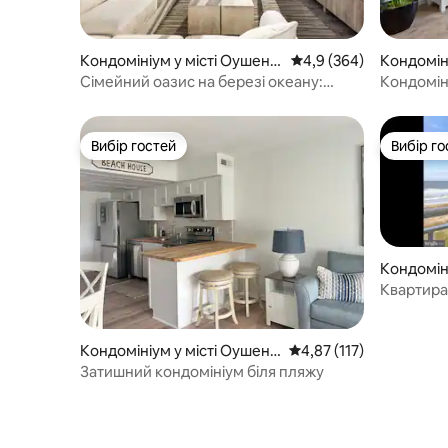
Кондомініум у місті Оушен
Середня оцінка: 4,9 з 
4,9 (364)
Кондомін
Сіті
Сіті
Сімейний оазис на березі океану:
Кондомін
басейн, пляж та паркування!
Front з 1
Вибір гостей
Вибір го
Вибір гостей
Вибір го
Кондоміні
іті
Квартира
моря в це
Кондомініум у місті Оушен
Середня оцінка: 4,87 з 
4,87 (117)
Сіті
Затишний кондомініум біля пляжу