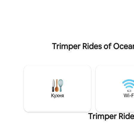
центрі міста. До ваших послуг повністю
Насолод
обладнана кухня, посудомийна
поблизу 
машина, пральна машина/сушарка,
клубів та
Smart TV, Wi-Fi, постільна білизна,
Fager's Is
рушники для ванни, пляжні рушники,
34 та мін
стільці, парасолька та холодильник.
для зруч
Включає 1 виділене місце для
Оушен-Сі
паркування плюс 1 спільне місце, яке
Trimper Rides of Ocea
надається в порядку черги, за
наявності пропусків. Ідеально
підходить для сімей, пар і відвідувачів
заходів упродовж усього року.
Кухня
Wi-F
Trimper Ride