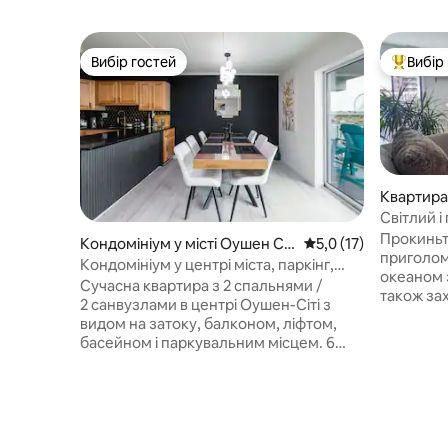
Вибір гостей
Вибір
Вибір гостей
Топ вибі
Квартира 
Світлий і
океану
Прокиньт
Кондомініум у місті Оушен Сіт
Середня оцінка: 5,0 з
5,0 (17)
приголом
і
Кондомініум у центрі міста, паркінг,
океаном з
пляж і набережна в пішій доступності
Сучасна квартира з 2 спальнями /
також за
2 санвузлами в центрі Оушен-Сіті з
просто з
видом на затоку, балконом, ліфтом,
квартира 
басейном і паркувальним місцем. 6
Оушен-Сі
спальних місць з 1 ліжком «king-size» і 2
знаходить
ліжками «queen-size». Пройдіть
Поруч із 
близько 300 метрів до пляжу в затоці,
переходи
променаду, атракціонів, пірсу,
автомобі
ресторанів, фестивалів і заходів у
закритом