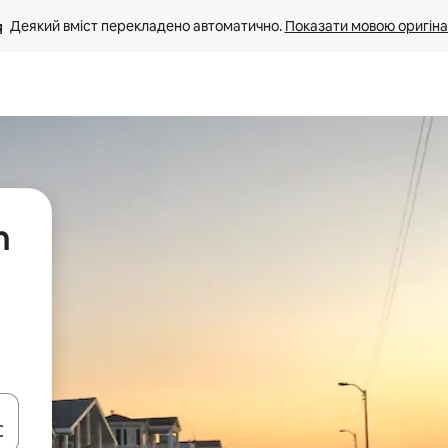
Деякий вміст перекладено автоматично. 
Показати мовою оригіна
n
я навігації сторінкою клавіші зі стрілками вгору та вниз або жест