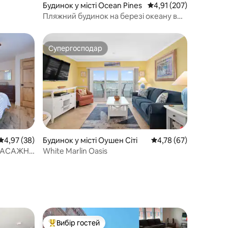
Будинок у місті Ocean Pines
Середня оцінка: 4,91 з 
4,91 (207)
Пляжний будинок на березі океану в
районі Оушен-Сіті, Меріленд
Супергосподар
Супергосподар
Середня оцінка: 4,97 з 5, відгуки: 38
4,97 (38)
Будинок у місті Оушен Сіті
Середня оцінка: 4,78 з
4,78 (67)
ОМАСАЖНА
White Marlin Oasis
Вибір гостей
Топ вибір гостей