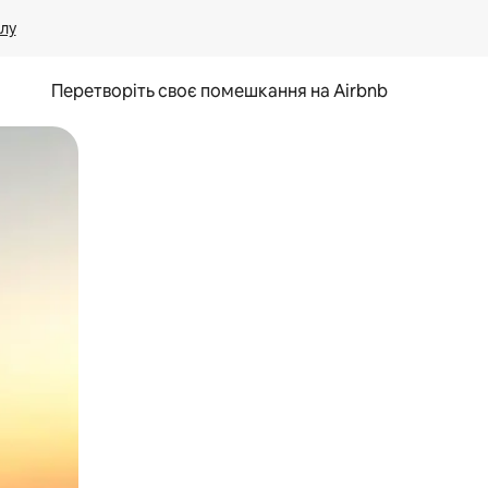
лу
Перетворіть своє помешкання на Airbnb
и дотику та гортання.