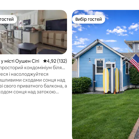
 гостей
Вибір гостей
р гостей
Вибір гостей
у місті Оушен Сіті
Середня оцінка: 4,92 з 5, відгуки: 132
4,92 (132)
 просторий кондомініум біля
еся і насолоджуйтеся
 5, відгуки: 17
шливими сходами сонця над
і свого приватного балкона, а
ходом сонця над затокою
а вхідними дверима. Ця
на березі океану в центрі
ті, штат Меріленд,
ся за кілька кроків від пляжу!!
пляжем, не потрібно
ти вулицю. Припаркуйте свій
ль безкоштовно на нашому
у майданчику.