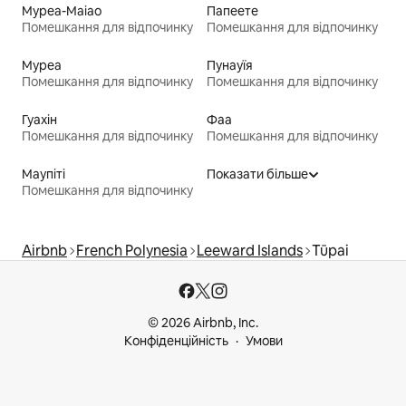
Муреа-Маіао
Папеете
Помешкання для відпочинку
Помешкання для відпочинку
Муреа
Пунауїя
Помешкання для відпочинку
Помешкання для відпочинку
Гуахін
Фаа
Помешкання для відпочинку
Помешкання для відпочинку
Маупіті
Показати більше
Помешкання для відпочинку
Airbnb
French Polynesia
Leeward Islands
Tūpai
© 2026 Airbnb, Inc.
Конфіденційність
Умови