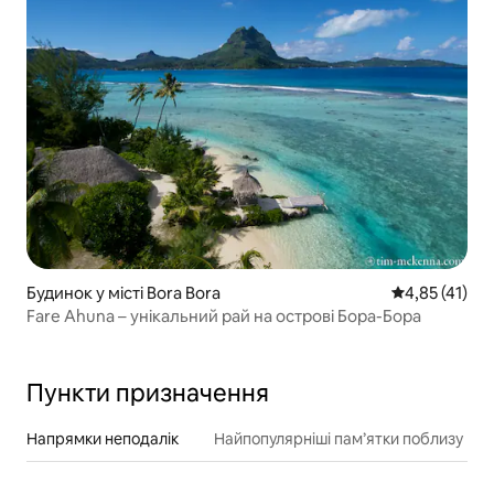
Будинок у місті Bora Bora
Середня оцінк
4,85 (41)
Fare Ahuna – унікальний рай на острові Бора-Бора
Пункти призначення
Напрямки неподалік
Найпопулярніші пам’ятки поблизу