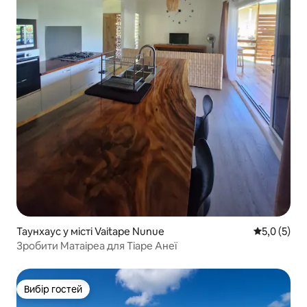
Таунхаус у місті Vaitape Nunue
Середня оці
5,0 (5)
Зробити Матаіреа для Тіаре Анеї
Вибір гостей
Вибір гостей