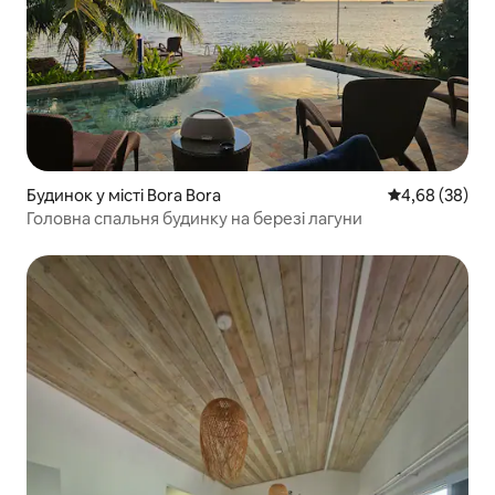
Будинок у місті Bora Bora
Середня оцінка
4,68 (38)
Головна спальня будинку на березі лагуни