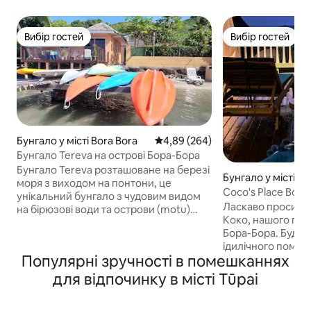
Вибір гостей
Вибір гостей
Вибір гостей
Вибір гостей
Бунгало у місті Bora Bora
Середня оцінка: 4,89 з 5, відгук
4,89 (264)
Бунгало Tereva на острові Бора-Бора
Бунгало Tereva розташоване на березі
Бунгало у місті Fa
моря з виходом на понтони, це
Coco's Place Bor
унікальний бунгало з чудовим видом
включено
Ласкаво просимо
на бірюзові води та острови (motu)
Коко, нашого пре
Борабори з вашої приватної палуби на
Бора-Бора. Будин
схилах над лагуною, а до пляжів для
ідилічного помеш
снорклінгу можна дістатися на каяку.
Популярні зручності в помешканнях
побудованого дл
Ми забезпечуємо трансфер під час
його хороший др
прибуття та виїзду (з зупинкою в
для відпочинку в місті Tūpai
володів своїм пр
супермаркеті), повідомляємо час
водою. Місцеві ж
прибуття/виїзду. Велосипеди,