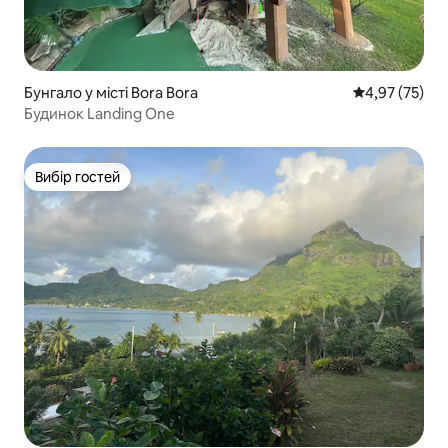
Бунгало у місті Bora Bora
Середня оцінк
4,97 (75)
Будинок Landing One
Вибір гостей
Вибір гостей