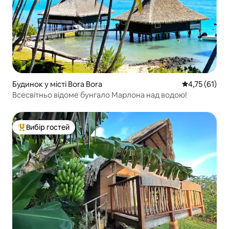
Будинок у місті Bora Bora
Середня оцінк
4,75 (61)
Всесвітньо відоме бунгало Марлона над водою!
Вибір гостей
Топ вибір гостей