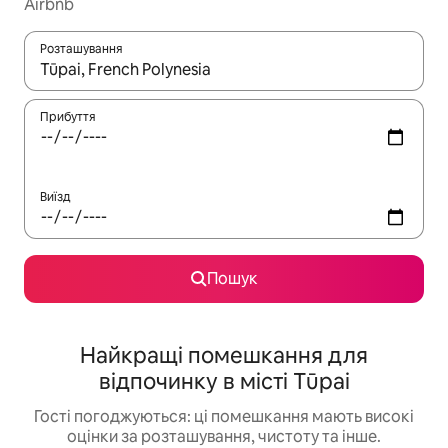
Airbnb
Розташування
Отримавши результати пошуку, використовуйте для навігації с
Прибуття
Виїзд
Пошук
Найкращі помешкання для
відпочинку в місті Tūpai
Гості погоджуються: ці помешкання мають високі
оцінки за розташування, чистоту та інше.