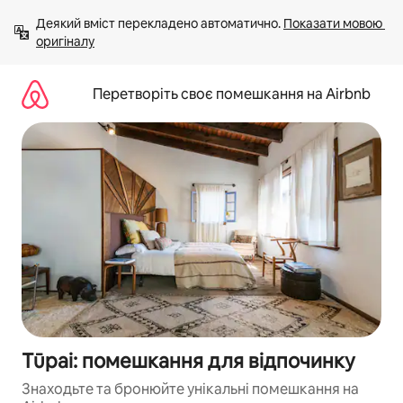
Перейти
Деякий вміст перекладено автоматично. 
Показати мовою 
до
оригіналу
вмісту
Перетворіть своє помешкання на Airbnb
Tūpai: помешкання для відпочинку
Знаходьте та бронюйте унікальні помешкання на