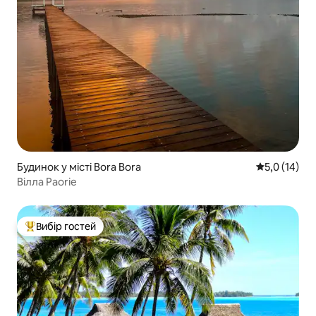
Будинок у місті Bora Bora
Середня оцін
5,0 (14)
Вілла Paorie
Вибір гостей
Топ вибір гостей