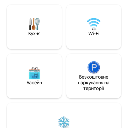
це місце, як «Кон
байдарки, весла - безкоштовно, щоб
оголошення вклю
насолодитися вашим перебуванням,
Toyota Yaris, мех
можливість оренди наших
передач, базове 
транспортних засобів. Ще
Оновлення до Je
побачимося!
автоматична кор
страхування можл
Кухня
Wi-Fi
день.
Безкоштовне
Басейн
паркування на
території