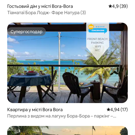
Гостьовий дім у місті Bora-Bora
Середня оцін
4,9 (39)
Тіаматаї Бора Лодж- Фаре Натура (3)
Супергосподар
Супергосподар
Квартира у місті Bora Bora
Середня оцінк
4,94 (17)
Перлина з видом на лагуну Бора-Бора – паркінг –
кондиціонер