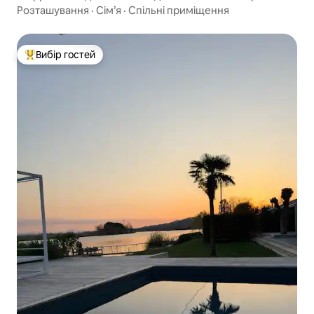
Басків
Розташування
·
Сім’я
·
Спільні приміщення
Вибір гостей
Топ вибір гостей