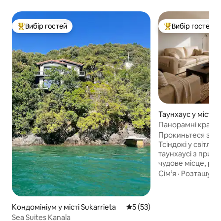
Вибір гостей
Вибір гостей
Топ вибір гостей
Топ вибір гостей
Таунхаус у місті O
Панорамні краєви
Сан-Себастьяна
Прокиньтеся з кр
Тсіндокі у світл
таунхаусі з прива
чудове місце, ро
35 хвилин від Са
Сім’я
·
Розташува
можна поєднати п
гастрономію та о
Країні Басків. Розташований у тихому
Кондомініум у місті Sukarrieta
Середня оцінка: 5 з 5, відгу
5 (53)
районі Гойєррі, з
Sea Suites Kanala
автомобілем до 