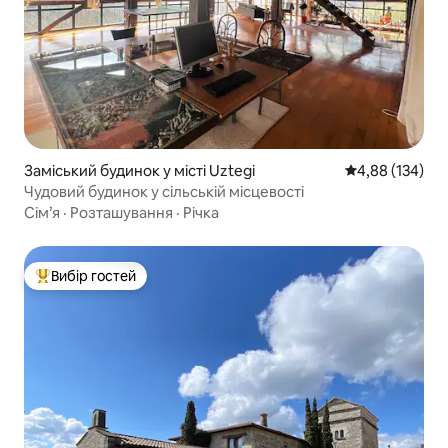
Заміський будинок у місті Uztegi
Середня оцінка
4,88 (134)
Чудовий будинок у сільській місцевості
Сім’я
·
Розташування
·
Річка
Вибір гостей
Топ вибір гостей