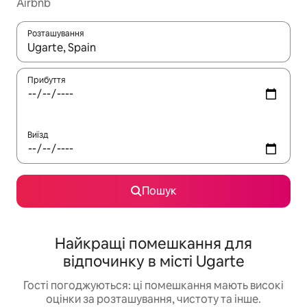
Airbnb
Розташування
Отримавши результати пошуку, використовуйте для навігації с
Прибуття
Виїзд
Пошук
Найкращі помешкання для
відпочинку в місті Ugarte
Гості погоджуються: ці помешкання мають високі
оцінки за розташування, чистоту та інше.