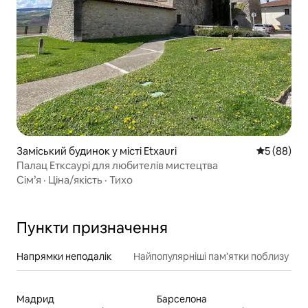
Заміський будинок у місті Etxauri
Середня оц
5 (88)
Палац Етксаурі для любителів мистецтва
Сім’я
·
Ціна/якість
·
Тихо
Пункти призначення
Напрямки неподалік
Найпопулярніші пам’ятки поблизу
Мадрид
Барселона