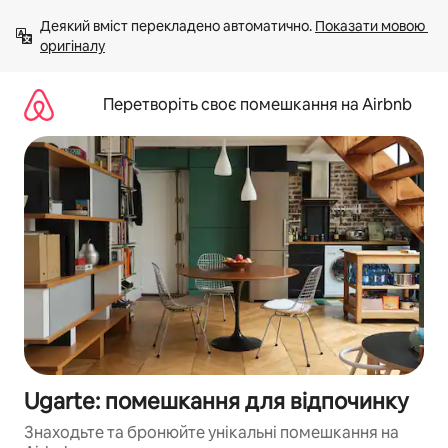
Перейти
Деякий вміст перекладено автоматично. 
Показати мовою 
до
оригіналу
вмісту
Перетворіть своє помешкання на Airbnb
Ugarte: помешкання для відпочинку
Знаходьте та бронюйте унікальні помешкання на