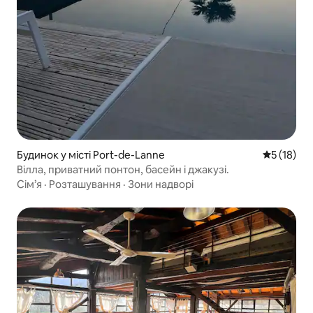
Будинок у місті Port-de-Lanne
Середня оц
5 (18)
Вілла, приватний понтон, басейн і джакузі.
Сім’я
·
Розташування
·
Зони надворі