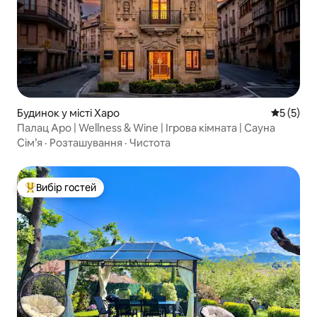
Будинок у місті Харо
Середня о
5 (5)
Палац Аро | Wellness & Wine | Ігрова кімната | Сауна
Сім’я
·
Розташування
·
Чистота
Вибір гостей
Топ вибір гостей