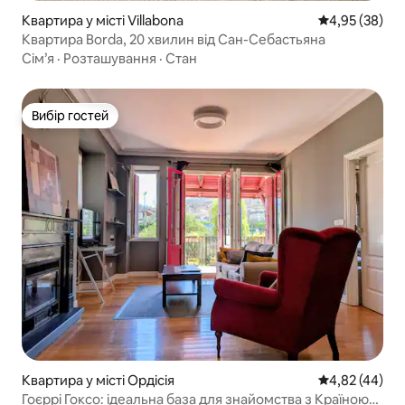
Квартира у місті Villabona
Середня оцінк
4,95 (38)
Квартира Borda, 20 хвилин від Сан-Себастьяна
Сім’я
·
Розташування
·
Стан
Вибір гостей
Вибір гостей
Квартира у місті Ордісія
Середня оцінк
4,82 (44)
Гоєррі Гоксо: ідеальна база для знайомства з Країною