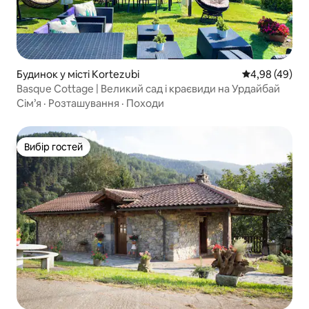
Будинок у місті Kortezubi
Середня оцінка
4,98 (49)
Basque Cottage | Великий сад і краєвиди на Урдайбай
Сім’я
·
Розташування
·
Походи
Вибір гостей
Вибір гостей