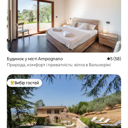
Будинок у місті Ampognano
Середня оц
5 (58)
Природа, комфорт і приватність: вілла в Вальнеріні
Вибір гостей
Топ вибір гостей