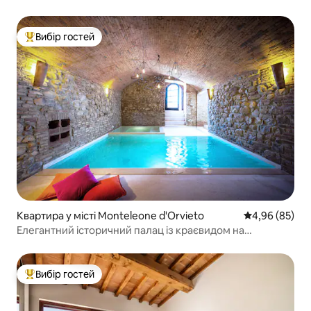
осіб - Власник
Вибір гостей
Топ вибір гостей
Квартира у місті Monteleone d'Orvieto
Середня оцінка
4,96 (85)
Елегантний історичний палац із краєвидом на
тосканську долину
Вибір гостей
Топ вибір гостей