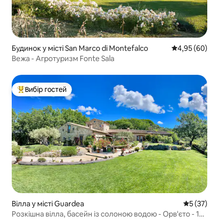
Будинок у місті San Marco di Montefalco
Середня оцінка
4,95 (60)
Вежа - Агротуризм Fonte Sala
Вибір гостей
Топ вибір гостей
Вілла у місті Guardea
Середня оц
5 (37)
Розкішна вілла, басейн із солоною водою - Орв'єто - 14