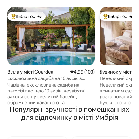
Вибір гостей
Вибір гостей
Топ вибір гостей
Топ вибір гостей
Вілла у місті Guardea
Середня оцінка: 4,99 з 5, відгук
4,99 (103)
Будинок у місті C
mmenda
Ексклюзивна садиба на 10 акрів із
Невеликий окреми
басейном та оливковою рощею!
садом
Чарівна, ексклюзивна садиба на
Невеликий окрем
пагорбі площею 10 акрів, незабутні
приватним садом
заходи сонця; великий басейн,
розташований у с
обрамлений лавандою та
будівлі, повністю
Популярні зручності в помешканнях
розмарином, відкритий цілий рік.
каменю та облашт
Новий кондиціонер, Інтернет Starlink.
сільському стилі
для відпочинку в місті Умбрія
Дуже приватні та спокійні 2 поверхи, 4
32 квадратні мет
спальні, 4 ванні кімнати, джакузі, 55-
мальовничому міс
дюймовий смарт-телевізор, добре
перед будинком, у
обладнана кухня, веранда та пергола
зручності — за 1 к