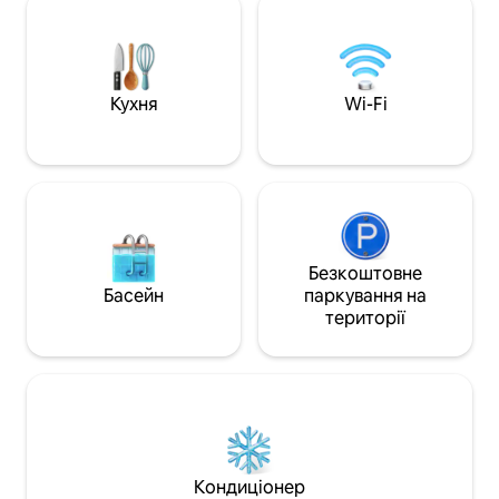
для обіду на свіжому повітрі, барбекю
розташована за 30
Weber, піч для піци, оливковий гай,
церкви. Він розт
камін; 20 хвилин до Орв
невеликому селі,
'єто,Тоді,Амелії; 10 хвилин їзди до
помешкання. 10 х
залізничного вокзалу до Риму/
15 хвилин від озе
Кухня
Wi-Fi
Флоренції, 5 хвилин їзди до магазинів у
5 хвилин від Корч
місті. Доглядач за майданчиком/
Ассізі.
басейном
Безкоштовне
Басейн
паркування на
території
Кондиціонер