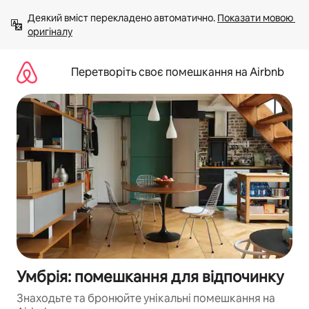
Перейти
Деякий вміст перекладено автоматично. 
Показати мовою 
до
оригіналу
вмісту
Перетворіть своє помешкання на Airbnb
Умбрія: помешкання для відпочинку
Знаходьте та бронюйте унікальні помешкання на