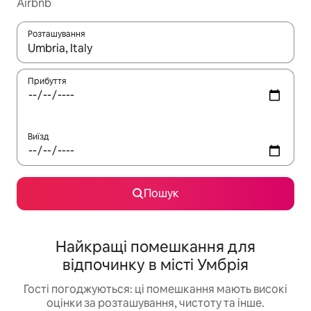
Airbnb
Розташування
Отримавши результати пошуку, використовуйте для навігації с
Прибуття
Виїзд
Пошук
Найкращі помешкання для
відпочинку в місті Умбрія
Гості погоджуються: ці помешкання мають високі
оцінки за розташування, чистоту та інше.