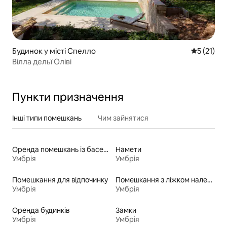
Будинок у місті Спелло
Середня оц
5 (21)
Вілла дельї Оліві
Пункти призначення
Інші типи помешкань
Чим зайнятися
Оренда помешкань із басейном
Намети
Умбрія
Умбрія
Помешкання для відпочинку
Помешкання з ліжком належної висоти для людей з особливими потребами
Умбрія
Умбрія
Оренда будинків
Замки
Умбрія
Умбрія