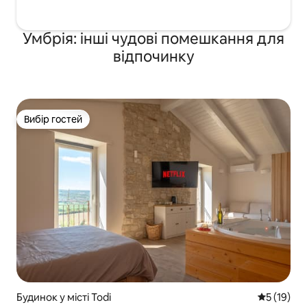
Умбрія: інші чудові помешкання для
відпочинку
Вибір гостей
Вибір гостей
Будинок у місті Todi
Середня оц
5 (19)