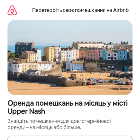
Перейти
до
Перетворіть своє помешкання на Airbnb
вмісту
Оренда помешкань на місяць у місті
Upper Nash
Знайдіть помешкання для довготермінової
оренди – на місяць або більше.