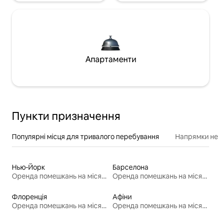
Апартаменти
Пункти призначення
Популярні місця для тривалого перебування
Напрямки неп
Нью-Йорк
Барселона
Оренда помешкань на місяць
Оренда помешкань на місяць
Флоренція
Афіни
Оренда помешкань на місяць
Оренда помешкань на місяць