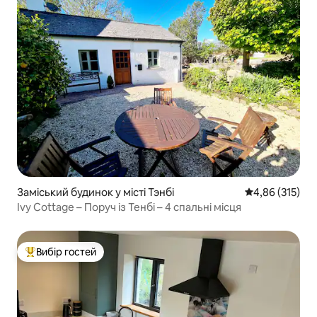
Заміський будинок у місті Тэнбі
Середня оцінка
4,86 (315)
Ivy Cottage – Поруч із Тенбі – 4 спальні місця
Вибір гостей
Топ вибір гостей