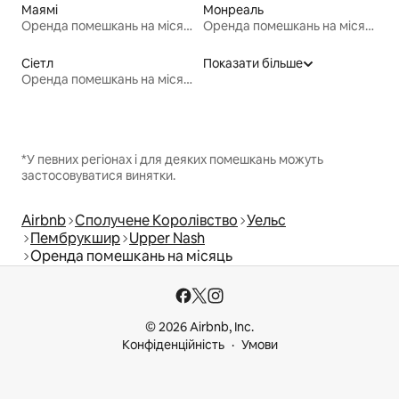
Маямі
Монреаль
Оренда помешкань на місяць
Оренда помешкань на місяць
Сіетл
Показати більше
Оренда помешкань на місяць
*У певних регіонах і для деяких помешкань можуть
застосовуватися винятки.
Airbnb
Сполучене Королівство
Уельс
Пембрукшир
Upper Nash
Оренда помешкань на місяць
© 2026 Airbnb, Inc.
Конфіденційність
Умови