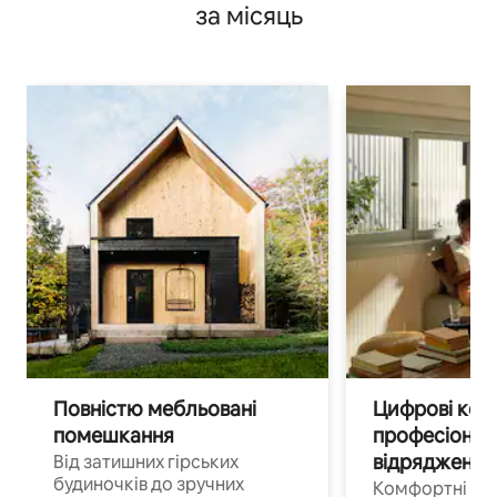
за місяць
Повністю мебльовані
Цифрові кочі
помешкання
професіонал
відрядження
Від затишних гірських
будиночків до зручних
Комфортні по