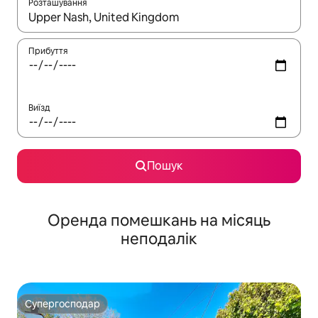
Розташування
Отримавши результати пошуку, використовуйте для навігації с
Прибуття
Виїзд
Пошук
Оренда помешкань на місяць
неподалік
Супергосподар
Супергосподар