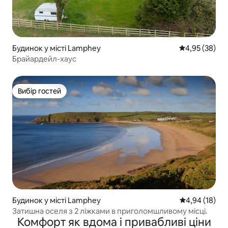
Будинок у місті Lamphey
Середня оцінк
4,95 (38)
Брайардейл-хаус
Вибір гостей
Вибір гостей
Будинок у місті Lamphey
Середня оцінк
4,94 (18)
Затишна оселя з 2 ліжками в приголомшливому місці.
Комфорт як вдома і привабливі ціни