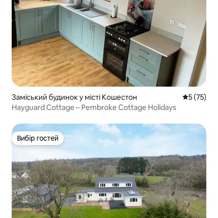
Заміський будинок у місті Кошестон
Середня оц
5 (75)
Hayguard Cottage – Pembroke Cottage Holidays
Вибір гостей
Вибір гостей