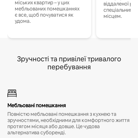
міських квартир – у цих
віддаленої роб
мебльованих помешканнях
спеціальним 
є все, щоб почуватися як
місцем.
удома.
Зручності та привілеї тривалого
перебування
Мебльовані помешкання
Повністю мебльовані помешкання з кухнею та
зручностями, необхідними для комфортного життя
протягом місяця або довше. Це чудова
альтернатива суборенді.