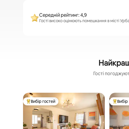
Середній рейтинг: 4,9
Гості високо оцінюють помешкання в місті Урбан
Найкращ
Гості погоджуют
Вибір гостей
Вибір
Топ вибір гостей
Топ вибі