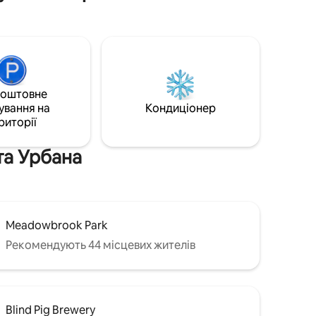
гранітними стільницями. У вітальні є
м’який секційний диван і смарт-
телевізор. Обидві спальні мають
плюшеві матраци розміру «king-size»
для спокійного сну. Ванна кімната,
схожа на спа-салон, гараж на
2 автомобілі та тихий задній двір
коштовне
доповнюють перебування. Ідеально
ування на
підходить для сімей, пар,
Кондиціонер
професіоналів, що подорожують, і
риторії
тривалого перебування!
та Урбана
Meadowbrook Park
Рекомендують 44 місцевих жителів
Blind Pig Brewery