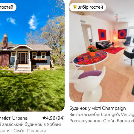
 гостей
Вибір гостей
р гостей
Топ вибір гостей
5, відгуки: 306
Будинок у місті Champaign
Вінтажні меблі Lounge's Vintag
 місті Urbana
Середня оцінка: 4,96 з 5, відгуки: 94
4,96 (94)
Розташування
·
Сім’я
·
Ванна к
 заміський будинок в Урбані
вання
·
Сім’я
·
Пральня