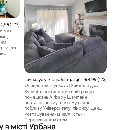
ньому є 
Сім’я
·
Ро
кімната в
Зручно 
двоспаль
ередня оцінка: 4,95 з 5, відгуки: 277
4,95 (277)
розкладає
нями в
телевізо
!
ями,
сушарки.
ним
мікрохви
рі міста
кавоварк
ено
капсули для кав
м жив
людей з
робицями,
Вечірки 
и
Таунхаус у місті Champaign
Середня оцінка: 4,99 з 
4,99 (173)
и до
Оновлений таунхаус | Хвилини до
хвилин
центру міста
Зупиніться в одному з найкращих
помешкань Airbnb у Шампейні,
розташованому в тихому районі
поблизу Університету Ілінойсу! Цей
,
гарно відремонтований будинок із
ільні
Розташування
·
Ціна/якість
·
2 спальнями має сучасну кухню з
рбани; +
Пересування містом
 в місті Урбана
технікою з нержавіючої сталі та
м та