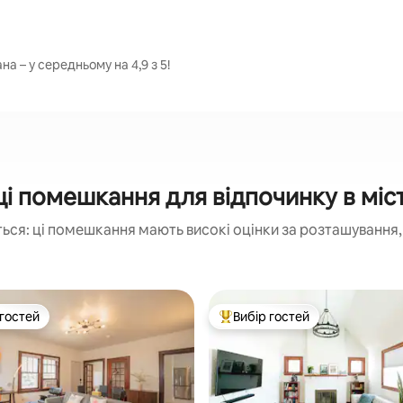
а – у середньому на 4,9 з 5!
і помешкання для відпочинку в міст
ься: ці помешкання мають високі оцінки за розташування, 
 гостей
Вибір гостей
р гостей
Топ вибір гостей