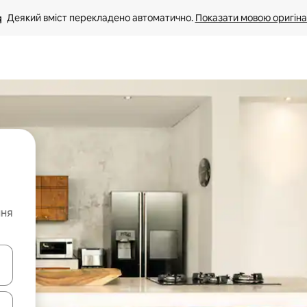
Деякий вміст перекладено автоматично. 
Показати мовою оригіна
ння
я навігації сторінкою клавіші зі стрілками вгору та вниз або жест