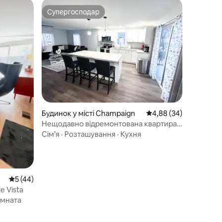
Супергосподар
Супергосподар
Будинок у місті Champaign
Середня оцінка: 4,88 з
4,88 (34)
Нещодавно відремонтована квартира
за кілька хвилин від кампусу!
Сім’я
·
Розташування
·
Кухня
Середня оцінка: 5 з 5, відгуки: 44
5 (44)
e Vista
імната