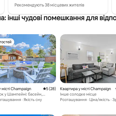
Рекомендують 38 місцевих жителів
а: інші чудові помешкання для відп
 гостей
р гостей
5, відгуки: 143
у місті Champaign
Середня оцінка: 5 з 5, відгуки: 28
5 (28)
Квартира у місті Champaign
ок у Шампейні: басейн,
Інше солодке місце
ажна ванна та вогнище
зташування
·
Якість сну
Розташування
·
Ціна/якість
·
З