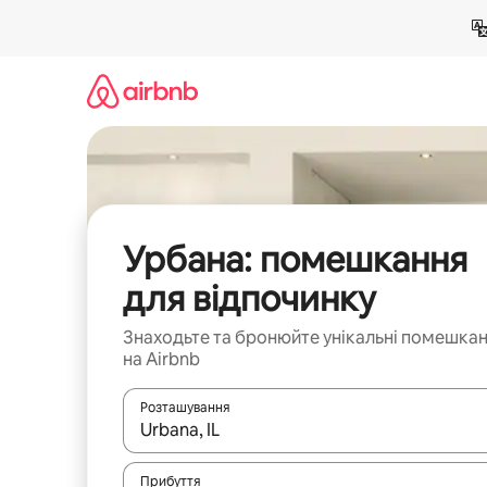
Перейти
до
вмісту
Урбана: помешкання
для відпочинку
Знаходьте та бронюйте унікальні помешка
на Airbnb
Розташування
Отримавши результати пошуку, використовуйте дл
Прибуття