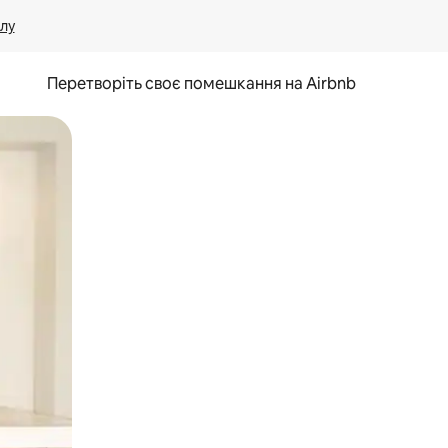
лу
Перетворіть своє помешкання на Airbnb
и дотику та гортання.