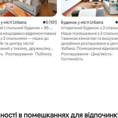
5, відгуки: 164
у місті Urbana
Середня оцінка: 5 з 5, відгуки: 101
5 (101)
Будинок у місті Urbana
С
й і стильний будинок + 85-
Історичний будинок з 2 спаль
телевізор біля UIUC і Carle
центрі Урбани: 2 великі плюси
та нещодавно відремонтована
Наше помешкання з 2 спальн
 з 2 спальнями — пішки до
1 ванною кімнатою та вишука
le та центру міста!
дизайном розташоване в цент
аний у тихому, дружньому
Урбана. Помешкання відновл
ього в декількох хвилинах від
відповідно до епохи, коли та
ть
·
Розташування
·
Поблизу
Розташування
·
Ціна/якість
·
лікарні, магазинів, кафе та
Роджер Еберт, – згідно з под
Гостинність
 парку. Повністю
наведеними в розділі 1 його
тований з 85-дюймовим
автобіографії «Саме життя». М
ром, повноцінною кухнею та
знаходимося за 12 хвилин їзд
 ліжками queen-size -
центру міста Шампейн і за 5 
підходить для кіновечорів і
їзди до кампусу Університету
страв. Відмінно підходить для
Іллінойсу. Ми також радо приймаємо
ючих медсестер, вчених або
сім'ї! Знайдіть стиль модерну середини
одумано налаштовано для
століття в комплекті з книгами
о перебування та роботи не
написаними Ебертом; його шк
з дому. Зв 'яжіться з нами- ми
альбоми з середньої школи У
ності в помешканнях для відпочинку
ді приймати вас стільки,
більше ностальгії за Іллінойсо