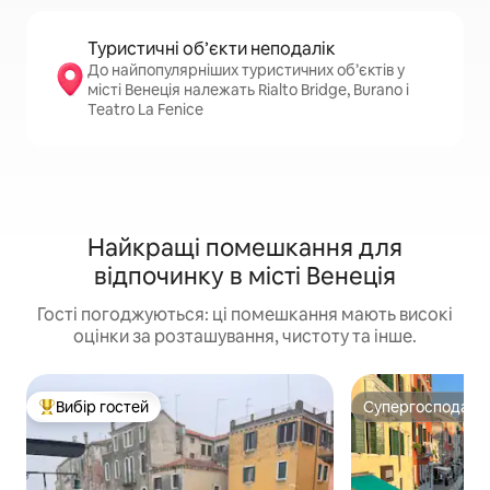
Туристичні об’єкти неподалік
До найпопулярніших туристичних об’єктів у
місті Венеція належать Rialto Bridge, Burano і
Teatro La Fenice
Найкращі помешкання для
відпочинку в місті Венеція
Гості погоджуються: ці помешкання мають високі
оцінки за розташування, чистоту та інше.
Вибір гостей
Супергосподар
Топ вибір гостей
Супергосподар