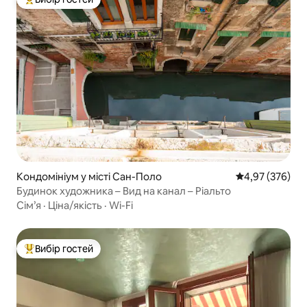
Топ вибір гостей
Кондомініум у місті Сан-Поло
Середня оцінка:
4,97 (376)
Будинок художника – Вид на канал – Ріальто
Сім’я
·
Ціна/якість
·
Wi-Fi
Вибір гостей
Топ вибір гостей