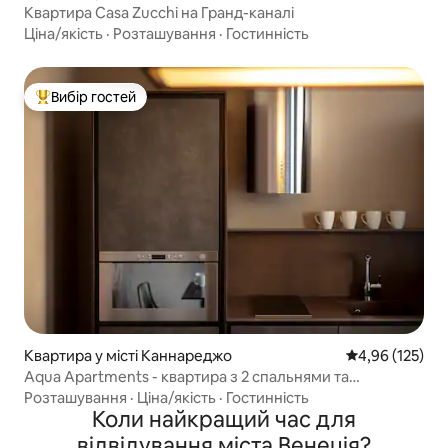
Квартира Casa Zucchi на Гранд-каналі
Ціна/якість
·
Розташування
·
Гостинність
Вибір гостей
Топ вибір гостей
Квартира у місті Каннареджо
Середня оцінка
4,96 (125)
Aqua Apartments - квартира з 2 спальнями та
краєвидом
Розташування
·
Ціна/якість
·
Гостинність
Коли найкращий час для
відвідування міста Венеція?