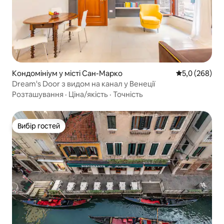
Кондомініум у місті Сан-Марко
Середня оцінк
5,0 (268)
Dream's Door з видом на канал у Венеції
Розташування
·
Ціна/якість
·
Точність
Вибір гостей
Вибір гостей