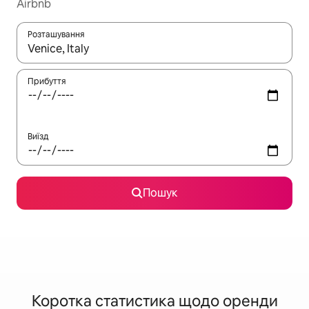
Airbnb
Розташування
Отримавши результати пошуку, використовуйте для навігації с
Прибуття
Виїзд
Пошук
Коротка статистика щодо оренди