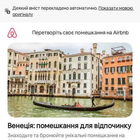
Перейти
Деякий вміст перекладено автоматично. 
Показати мовою 
до
оригіналу
вмісту
Перетворіть своє помешкання на Airbnb
Венеція: помешкання для відпочинку
Знаходьте та бронюйте унікальні помешкання на