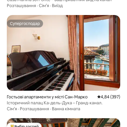
Розташування
·
Сім’я
·
Виїзд
Супергосподар
Супергосподар
Гостьові апартаменти у місті Сан-Марко
Середня оцінка:
4,84 (397)
Історичний палац Ка-дель-Дука – Гранд-канал.
Сім’я
·
Розташування
·
Ванна кімната
Вибір гостей