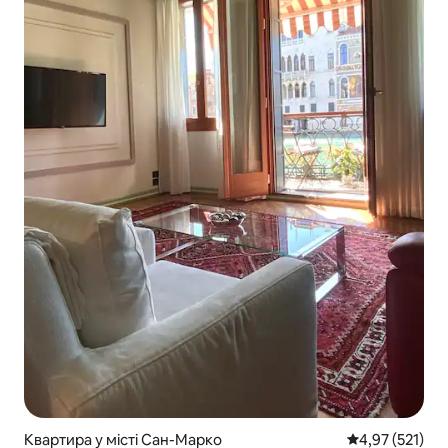
Квартира у місті Сан-Марко
Середня оцінка
4,97 (521)