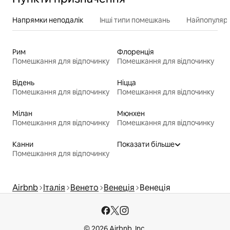
Напрямки неподалік
Інші типи помешкань
Найпопулярн
Рим
Флоренція
Помешкання для відпочинку
Помешкання для відпочинку
Відень
Ніцца
Помешкання для відпочинку
Помешкання для відпочинку
Мілан
Мюнхен
Помешкання для відпочинку
Помешкання для відпочинку
Канни
Показати більше
Помешкання для відпочинку
Airbnb
Італія
Венето
Венеція
Венеція
© 2026 Airbnb, Inc.