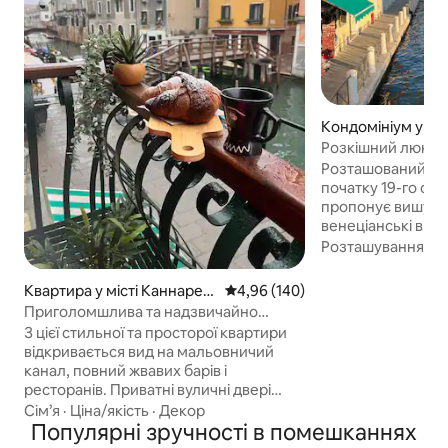
Кондомініум у міс
роче
Розкішний люкс у
джакузі та дизай
Розташований в е
початку 19-го сто
пропонує вишукан
венеціанські враж
кроків від Гранд-
Розташування
·
Ц
ходьби від площі
та залізничного 
Квартира у місті Каннаред
Середня оцінка: 4,96 з 5, відгук
4,96 (140)
що забезпечує 
жо
Приголомшлива та надзвичайно
прибуття та легки
стильна 5-зіркова квартира біля
З цієї стильної та просторої квартири
визначних пам’ято
каналу!
відкривається вид на мальовничий
видом на тихе та
канал, повний жвавих барів і
венеціанське ка
ресторанів. Приватні вуличні двері
усього за 20 метрі
ведуть вас до підсобного приміщення
Сім’я
·
Ціна/якість
·
Декор
деі-Толентіні, пр
на першому поверсі (пральна машина
Популярні зручності в помешканнях
чарівну атмосфер
та сушильна машина), а потім нагору