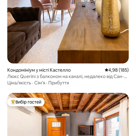
Кондомініум у місті Кастелло
Середня оцінка
4,98 (185)
Люкс Querini з балконом на каналі, недалеко від Сан-
Марко
Ціна/якість
·
Сім’я
·
Прибуття
Вибір гостей
Топ вибір гостей