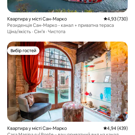
Квартира у місті Сан-Марко
Середня оцінка:
4,93 (730)
Резиденція Сан-Марко - канал + приватна тераса
Ціна/якість
·
Сім’я
·
Чистота
Вибір гостей
Вибір гостей
Квартира у місті Сан-Марко
Середня оцінка:
4,94 (439)
Casa Manina sul Ponte – ваш приватний вид на канал