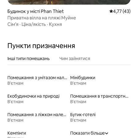
Будинок у місті Phan Thiet
Середня оцінк
4,77 (43)
Приватна вілла на пляжі Муйне
Сім’я
·
Ціна/якість
·
Кухня
Пункти призначення
Інші типи помешкань
Чим зайнятися
Помешкання з унітазом належної висоти для людей з особливими потребами
Мінібудинки
В'єтнам
В'єтнам
Екобудиночки на природі
Помешкання в транспортних контейнерах
В'єтнам
В'єтнам
Помешкання з ліжком належної висоти для людей з особливими потребами
Бутик-готелі
В'єтнам
В'єтнам
Кемпінги
Показати більше