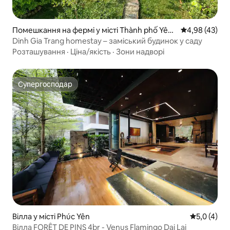
Помешкання на фермі у місті Thành phố Yên
Середня оцінк
4,98 (43)
Bái
Dinh Gia Trang homestay – заміський будинок у саду
Розташування
·
Ціна/якість
·
Зони надворі
Супергосподар
Супергосподар
Вілла у місті Phúc Yên
Середня оці
5,0 (4)
Вілла FORÊT DE PINS 4br - Venus Flamingo Dai Lai