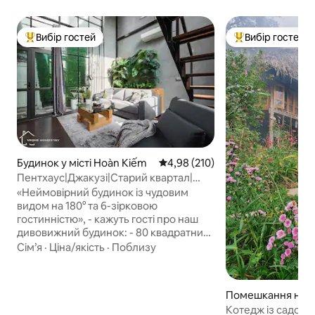
Вибір гостей
Вибір гостей
Топ вибір гостей
Топ вибір гостей
Будинок у місті Hoàn Kiếm
Середня оцінка: 4,98 з 5, відгук
4,98 (210)
Пентхаус|Джакузі|Старий квартал|
Кухня|Netflix|ТВ
«Неймовірний будинок із чудовим
видом на 180° та 6-зірковою
гостинністю», - кажуть гості про наш
дивовижний будинок: - 80 квадратних
метрів лофт (на даху — панорамний
Сім’я
·
Ціна/якість
·
Поблизу
вид) - Гідромасажна ванна -
Безкоштовне користування пральною
та сушильною машинами - Повністю
Помешкання на фе
обладнана кухня. - Зона
сті Lâm Thượng
Котедж із садом бі
безкоштовного зберігання багажу. -