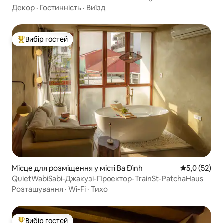
Декор
·
Гостинність
·
Виїзд
Вибір гостей
Топ вибір гостей
Місце для розміщення у місті Ba Đình
Середня оцін
5,0 (52)
QuietWabiSabi-Джакузі-Проектор-TrainSt-PatchaHaus
Розташування
·
Wi-Fi
·
Тихо
Вибір гостей