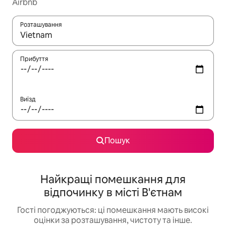
Airbnb
Розташування
Отримавши результати пошуку, використовуйте для навігації с
Прибуття
Виїзд
Пошук
Найкращі помешкання для
відпочинку в місті В'єтнам
Гості погоджуються: ці помешкання мають високі
оцінки за розташування, чистоту та інше.