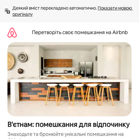
Перейти
Деякий вміст перекладено автоматично. 
Показати мовою 
до
оригіналу
вмісту
Перетворіть своє помешкання на Airbnb
В'єтнам: помешкання для відпочинку
Знаходьте та бронюйте унікальні помешкання на