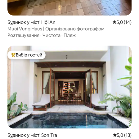
Будинок у місті Hội An
Середня оцін
5,0 (14)
Muoi Vung Haus | Організовано фотографом
Розташування
·
Чистота
·
Пляж
Вибір гостей
Топ вибір гостей
Будинок у місті Son Tra
Середня оцін
5,0 (13)