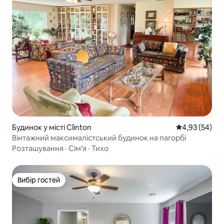
Будинок у місті Clinton
Середня оцінк
4,93 (54)
Вінтажний максималістський будинок на пагорбі
Розташування
·
Сім’я
·
Тихо
Вибір гостей
Вибір гостей