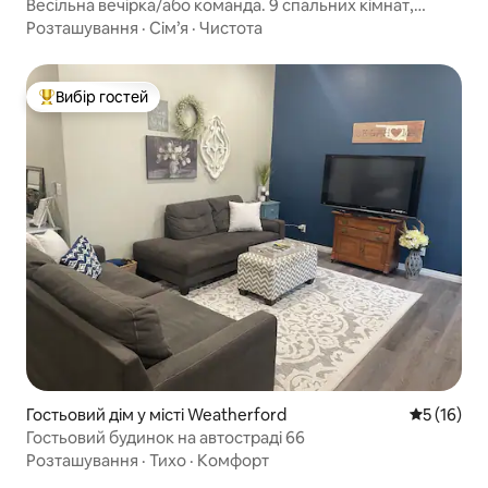
Весільна вечірка/або команда. 9 спальних кімнат,
6,5 ванних кімнат
Розташування
·
Сім’я
·
Чистота
Вибір гостей
Топ вибір гостей
Гостьовий дім у місті Weatherford
Середня оц
5 (16)
Гостьовий будинок на автостраді 66
Розташування
·
Тихо
·
Комфорт