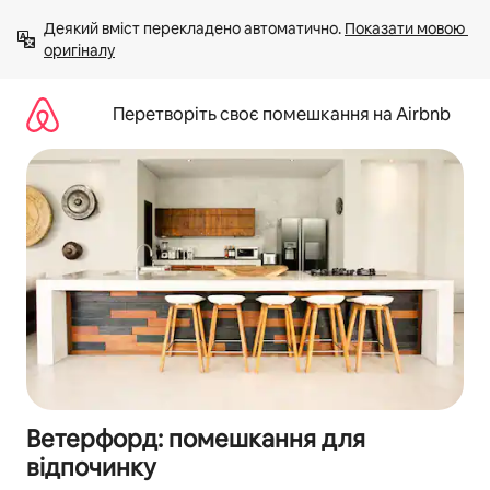
Перейти
Деякий вміст перекладено автоматично. 
Показати мовою 
до
оригіналу
вмісту
Перетворіть своє помешкання на Airbnb
Ветерфорд: помешкання для
відпочинку