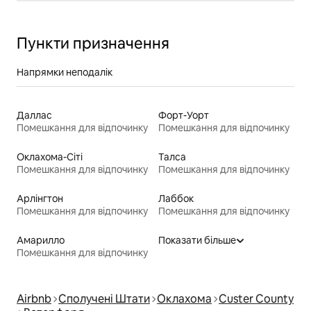
Пункти призначення
Напрямки неподалік
Даллас
Форт-Уорт
Помешкання для відпочинку
Помешкання для відпочинку
Оклахома-Сіті
Талса
Помешкання для відпочинку
Помешкання для відпочинку
Арлінгтон
Лаббок
Помешкання для відпочинку
Помешкання для відпочинку
Амарилло
Показати більше
Помешкання для відпочинку
Airbnb
Сполучені Штати
Оклахома
Custer County