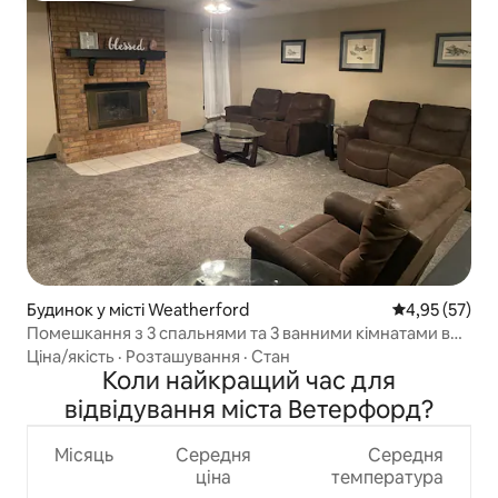
Будинок у місті Weatherford
Середня оцінк
4,95 (57)
Помешкання з 3 спальнями та 3 ванними кімнатами в
тихому районі Уезерфорда, Оклахома
Ціна/якість
·
Розташування
·
Стан
Коли найкращий час для
відвідування міста Ветерфорд?
Місяць
Середня
Середня
ціна
температура