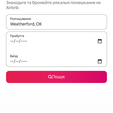
Знаходьте та бронюйте унікальні помешкання на
Airbnb
Розташування
Отримавши результати пошуку, використовуйте для навігації с
Прибуття
Виїзд
Пошук