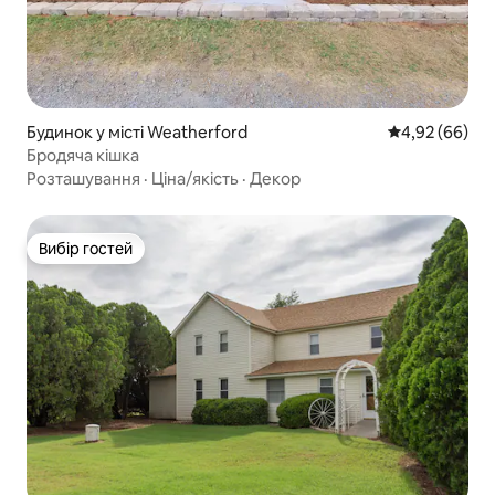
Будинок у місті Weatherford
Середня оцінка
4,92 (66)
Бродяча кішка
Розташування
·
Ціна/якість
·
Декор
Вибір гостей
Вибір гостей