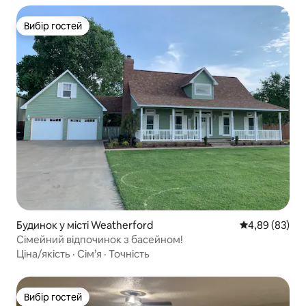
Вибір гостей
Вибір гостей
Будинок у місті Weatherford
Середня оцінка
4,89 (83)
Сімейний відпочинок з басейном!
Ціна/якість
·
Сім’я
·
Точність
Вибір гостей
Вибір гостей