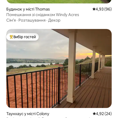
Будинок у місті Thomas
Середня оцінка
4,93 (96)
Помешкання зі сніданком Windy Acres
Сім’я
·
Розташування
·
Декор
Вибір гостей
Топ вибір гостей
Таунхаус у місті Colony
Середня оцінк
4,92 (24)