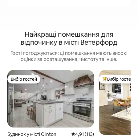
Найкращі помешкання для
відпочинку в місті Ветерфорд
Гості погоджуються: ці помешкання мають високі
оцінки за розташування, чистоту та інше.
Вибір гостей
Вибір гостей
Вибір гостей
Топ вибір гостей
Будинок у місті Clinton
Середня оцінка: 4,91 з 5, відгук
4,91 (113)