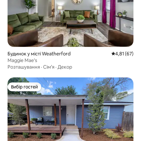
Будинок у місті Weatherford
Середня оцінк
4,81 (67)
Maggie Mae's
Розташування
·
Сім’я
·
Декор
Вибір гостей
Вибір гостей