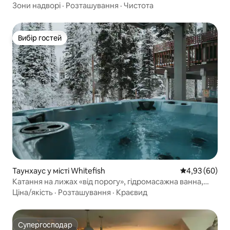
включено
Зони надворі
·
Розташування
·
Чистота
Вибір гостей
Вибір гостей
Таунхаус у місті Whitefish
Середня оцінка
4,93 (60)
Катання на лижах «від порогу», гідромасажна ванна,
20 місць! 45 5 хв до Глейшер
Ціна/якість
·
Розташування
·
Краєвид
Супергосподар
Супергосподар