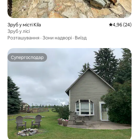
Зруб у місті Kila
Середня оцінка
4,96 (24)
Зруб у лісі
Розташування
·
Зони надворі
·
Виїзд
Супергосподар
Супергосподар