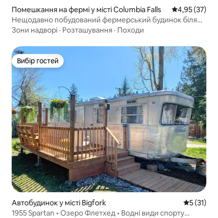
Помешкання на фермі у місті Columbia Falls
Середня оцінк
4,95 (37)
Нещодавно побудований фермерський будинок біля
парку Глейшер
Зони надворі
·
Розташування
·
Походи
Вибір гостей
Вибір гостей
Автобудинок у місті Bigfork
Середня оц
5 (31)
1955 Spartan • Озеро Флетхед • Водні види спорту