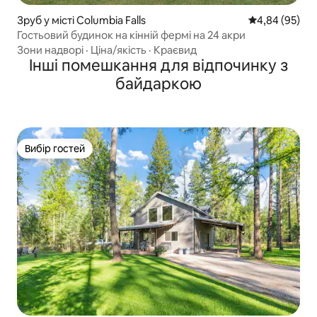
Зруб у місті Columbia Falls
Середня оцінка
4,84 (95)
Гостьовий будинок на кінній фермі на 24 акри
Зони надворі
·
Ціна/якість
·
Краєвид
Інші помешкання для відпочинку з
байдаркою
Вибір гостей
Вибір гостей