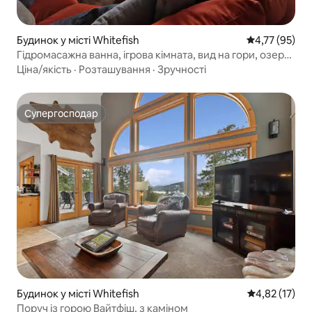
Будинок у місті Whitefish
Середня оцінк
4,77 (95)
Гідромасажна ванна, ігрова кімната, вид на гори, озеро/
гольф/центр міста.
Ціна/якість
·
Розташування
·
Зручності
Супергосподар
Супергосподар
Будинок у місті Whitefish
Середня оцінк
4,82 (17)
Поруч із горою Вайтфіш, з каміном