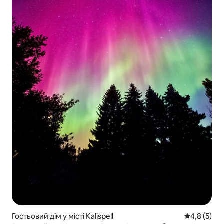
Гостьовий дім у місті Kalispell
Середня оці
4,8 (5)