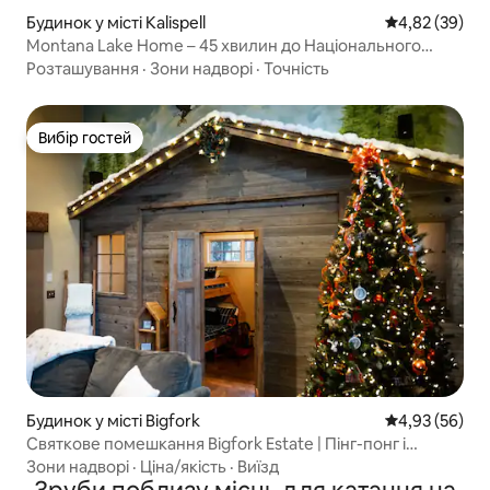
Будинок у місті Kalispell
Середня оцінк
4,82 (39)
Montana Lake Home – 45 хвилин до Національного
парку Глейшер (GNP)
Розташування
·
Зони надворі
·
Точність
Вибір гостей
Вибір гостей
Будинок у місті Bigfork
Середня оцінк
4,93 (56)
Святкове помешкання Bigfork Estate | Пінг-понг і
настільний футбол із F
Зони надворі
·
Ціна/якість
·
Виїзд