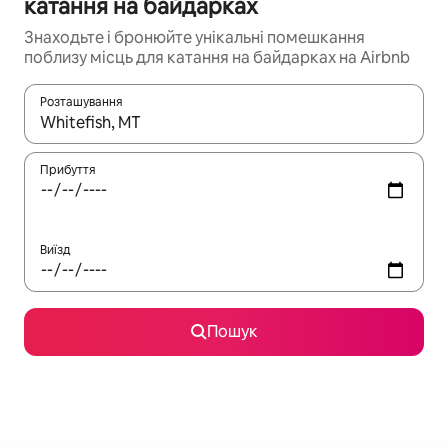
катання на байдарках
Знаходьте і бронюйте унікальні помешкання
поблизу місць для катання на байдарках на Airbnb
Розташування
Отримавши результати пошуку, використовуйте для навігації с
Прибуття
Виїзд
Пошук