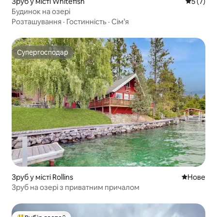
Зруб у місті Whitefish
Середня о
5 (7)
Будинок на озері
Розташування
·
Гостинність
·
Сім’я
Супергосподар
Супергосподар
Зруб у місті Rollins
Нове місц
Нове
Зруб на озері з приватним причалом