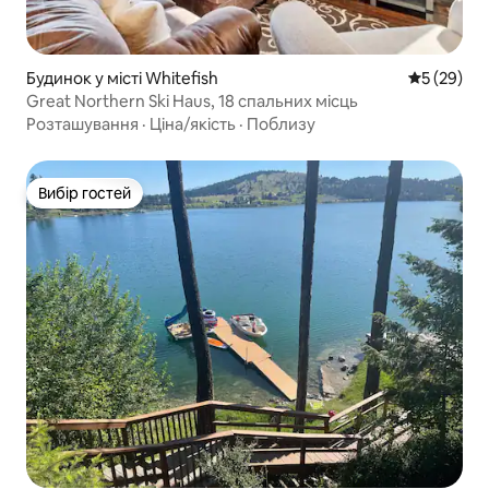
Будинок у місті Whitefish
Середня оц
5 (29)
Great Northern Ski Haus, 18 спальних місць
Розташування
·
Ціна/якість
·
Поблизу
Вибір гостей
Вибір гостей