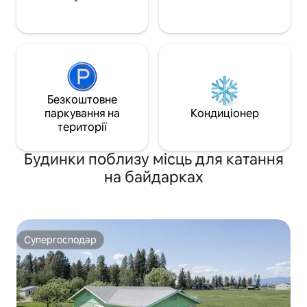
льодовика на озері Макдональд).
ідеальний відпоч
Безкоштовне
паркування на
Кондиціонер
території
Будинки поблизу місць для катання
на байдарках
Супергосподар
Супергосподар