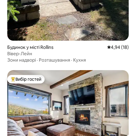
Будинок у місті Rollins
Середня оцінк
4,94 (18)
Вівер-Лейн
Зони надворі
·
Розташування
·
Кухня
Вибір гостей
Топ вибір гостей