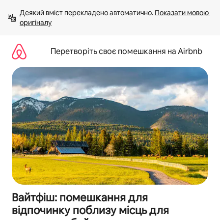
Перейти
Деякий вміст перекладено автоматично. 
Показати мовою 
до
оригіналу
вмісту
Перетворіть своє помешкання на Airbnb
Вайтфіш: помешкання для
відпочинку поблизу місць для