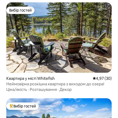
Вибір гостей
Вибір гостей
Квартира у місті Whitefish
Середня оцінк
4,97 (30)
Неймовірна розкішна квартира з виходом до озера!
Ціна/якість
·
Розташування
·
Декор
Вибір гостей
Топ вибір гостей