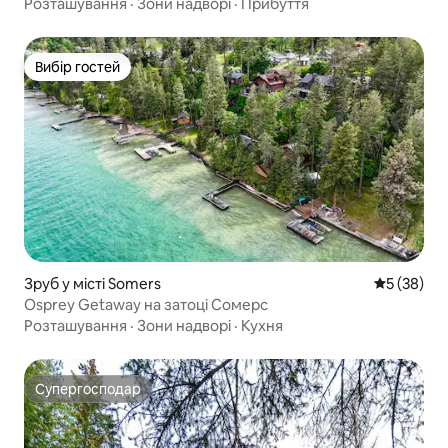
Розташування
·
Зони надворі
·
Прибуття
Вибір гостей
Вибір гостей
Зруб у місті Somers
Середня оц
5 (38)
Osprey Getaway на затоці Сомерс
Розташування
·
Зони надворі
·
Кухня
Супергосподар
Супергосподар