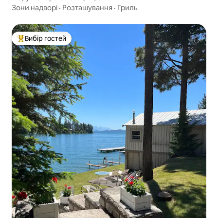
Зони надворі
·
Розташування
·
Гриль
Вибір гостей
Топ вибір гостей