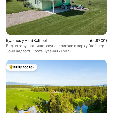
Будинок у місті Kalispell
Середня оцінк
4,87 (31)
Вид на гору, вогнище, сауна, пригоди в парку Глейшер
Зони надворі
·
Розташування
·
Гриль
Вибір гостей
Топ вибір гостей