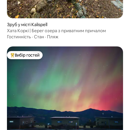
Зруб у місті Kalispell
Хата Коркі | Берег озера з приватним причалом
Гостинність
·
Стан
·
Пляж
Вибір гостей
Топ вибір гостей