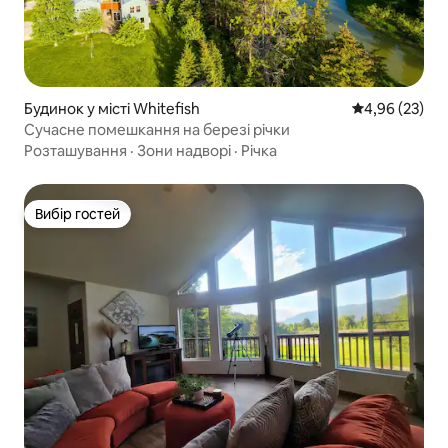
Будинок у місті Whitefish
Середня оцінк
4,96 (23)
Сучасне помешкання на березі річки
Розташування
·
Зони надворі
·
Річка
Вибір гостей
Вибір гостей