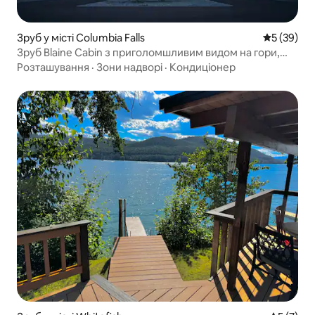
Зруб у місті Columbia Falls
Середня оц
5 (39)
Зруб Blaine Cabin з приголомшливим видом на гори,
недалеко від парку GNP!
Розташування
·
Зони надворі
·
Кондиціонер