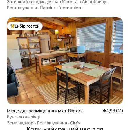
Затишний котедж для пар Mountain Air поблизу
національного парку Глейшер
Розташування
·
Паркінг
·
Гостинність
Вибір гостей
Топ вибір гостей
Місце для розміщення у місті Bigfork
Середня оцінк
4,98 (41)
Бунгало на річці
Зони надворі
·
Розташування
·
Сім’я
Коли найкращий час для