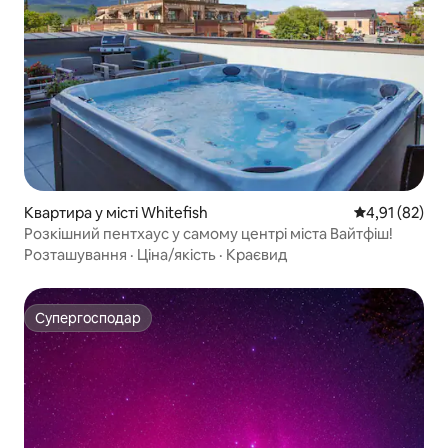
Квартира у місті Whitefish
Середня оцінк
4,91 (82)
Розкішний пентхаус у самому центрі міста Вайтфіш!
Розташування
·
Ціна/якість
·
Краєвид
Супергосподар
Супергосподар