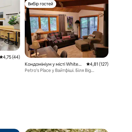
Вибір гостей
Вибір гостей
Середня оцінка: 4,75 з 5, відгуки: 44
4,75 (44)
Кондомініум у місті Whitefis
Середня оцінка: 4,81 з
4,81 (127)
атним
h
Petro's Place у Вайтфіші. Біля Big
!
Mountain!!