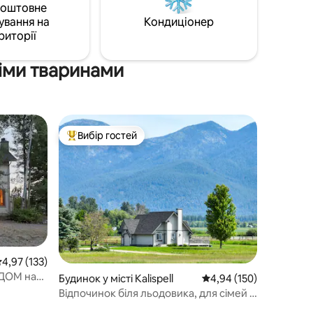
нні ✔
коштовне
вного
ування на
Кондиціонер
 до
риторії
у
іми тваринами
в
Вибір гостей
Топ вибір гостей
ередня оцінка: 4,97 з 5, відгуки: 133
4,97 (133)
ИДОМ на
Будинок у місті Kalispell
Середня оцінка: 4,94 з 
4,94 (150)
Відпочинок біля льодовика, для сімей і
з домашніми тваринами