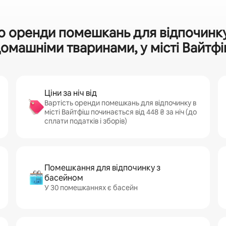
о оренди помешкань для відпочинку
омашніми тваринами, у місті Вайтф
Ціни за ніч від
Вартість оренди помешкань для відпочинку в
місті Вайтфіш починається від 448 ₴ за ніч (до
сплати податків і зборів)
Помешкання для відпочинку з
басейном
У 30 помешканнях є басейн