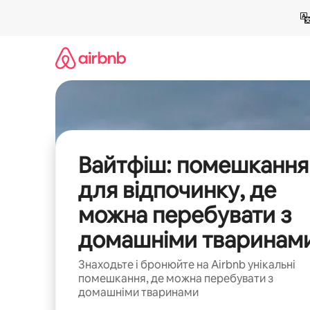
Перейти
до
вмісту
Вайтфіш: помешкання
для відпочинку, де
можна перебувати з
домашніми тваринам
Знаходьте і бронюйте на Airbnb унікальні
помешкання, де можна перебувати з
домашніми тваринами