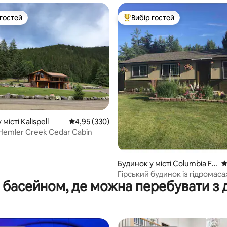
 гостей
Вибір гостей
р гостей
Топ вибір гостей
 5, відгуки: 38
місті Kalispell
Середня оцінка: 4,95 з 5, відгуки: 330
4,95 (330)
Hemler Creek Cedar Cabin
Будинок у місті Columbia Fal
С
ls
Гірський будинок із гідромас
 басейном, де можна перебувати з
ванною та місцем для багаття –
Глейшера