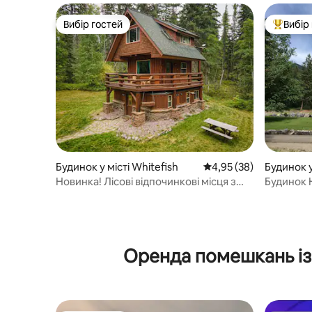
Вибір гостей
Вибір
Вибір гостей
Топ вибі
Будинок у місті Whitefish
Середня оцінка: 4,95 з
4,95 (38)
Будинок у 
Новинка! Лісові відпочинкові місця з
Будинок 
доступом до пішохідних стежок
Оренда помешкань із