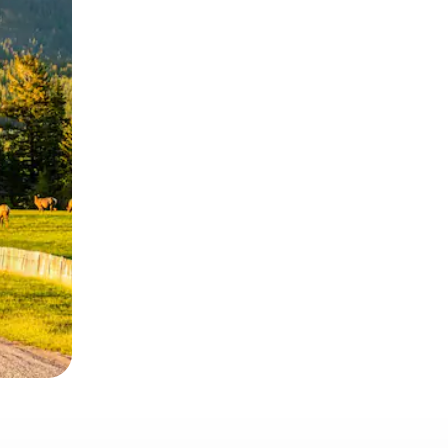
и дотику та гортання.