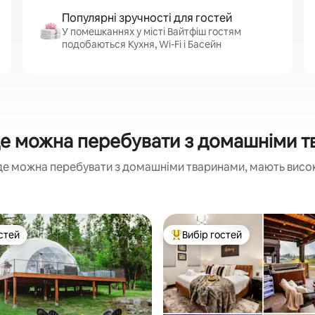
Популярні зручності для гостей
У помешканнях у місті Вайтфіш гостям
подобаються Кухня, Wi-Fi і Басейн
е можна перебувати з домашніми тва
де можна перебувати з домашніми тваринами, мають високі
стей
Вибір гостей
стей
Топ вибір гостей