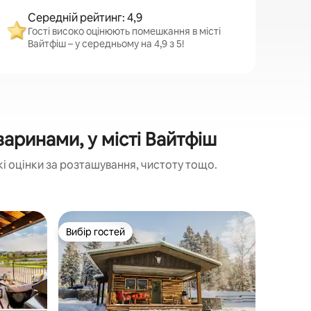
Середній рейтинг: 4,9
Гості високо оцінюють помешкання в місті
Вайтфіш – у середньому на 4,9 з 5!
ринами, у місті Вайтфіш
 оцінки за розташування, чистоту тощо.
Зруб у мі
Вибір гостей
Вибір
Вибір гостей
Топ виб
Ten Mile
North Fo
Задні дв
Глейшер 
~ Прожи
в невелики
просимо 