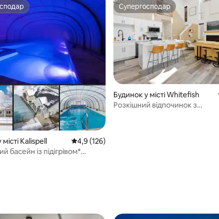
осподар
Супергосподар
осподар
Супергосподар
Будинок у місті Whitefish
Розкішний відпочинок з
гідромасажною ванною, прив
місцем для багаття, басейном
місті Kalispell
Середня оцінка: 4,9 з 5, відгуки: 126
4,9 (126)
й басейн із підігрівом*
іля кільцевої дороги та
ей
 5, відгуки: 24