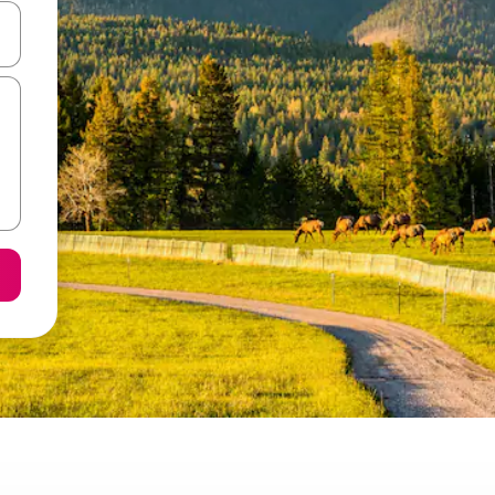
я навігації сторінкою клавіші зі стрілками вгору та вниз або жест