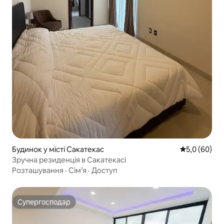
Будинок у місті Сакатекас
Середня оцін
5,0 (60)
Зручна резиденція в Сакатекасі
Розташування
·
Сім’я
·
Доступ
Супергосподар
Супергосподар