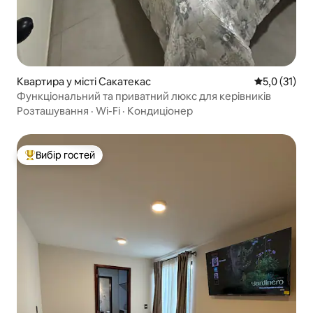
Квартира у місті Сакатекас
Середня оцін
5,0 (31)
Функціональний та приватний люкс для керівників
Розташування
·
Wi-Fi
·
Кондиціонер
Вибір гостей
Топ вибір гостей