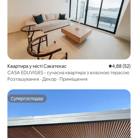
Квартира у місті Сакатекас
Середня оцінк
4,88 (52)
CASA EDUVIGES - сучасна квартира з власною терасою
Розташування
·
Декор
·
Приміщення
Супергосподар
Супергосподар