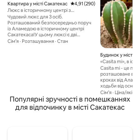
Квартира у місті Сакатекас
Середня оцінка: 4,91 з 5, відгук
4,91 (290)
Люкс в історичному центрі з
паркувальним місцем №4
Чудовий люкс для 3 осіб.
Розташований безпосередньо поруч
із Аламедою в історичному центрі
Сакатекаса!У цьому люксі є дві
спальні, перша з них має двоспальне
Сім’я
·
Розташування
·
Стан
ліжко, а друга з односпальним ліжком,
також має 2 ванні кімнати та повністю
Будинок у місті С
обладнану кухню, щоб ви могли
«Casita mi», в іс
приготувати все, що забажаєте. І якщо
Сакатекас.
Casita mi - це по
ви подорожуєте на транспортному
розташоване всьо
засобі, у нас є приватна парковка в
кроках від Аламед
тому ж помешканні. Якщо ваше
ходьби від основн
перебування триває довго, у нас є
Історичного цент
Сім’я
·
Ціна/якість
послуги прання та прибирання за
Популярні зручності в помешканнях
традиційному ме
додаткову плату. Приходьте і
будинку, який по
закохайтеся в найкрасивіше місто
для відпочинку в місті Сакатекас
сакатеканські вра
Мексики!
зручності для не
перебування: 3 
кімнати, вітальня
та унікальні прос
та відпочинку в 