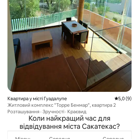
Квартира у місті Гуадалупе
Середня оці
5,0 (9)
Житловий комплекс "Торре Бенмар", квартира 2
Розташування
·
Зручності
·
Краєвид
Коли найкращий час для
відвідування міста Сакатекас?