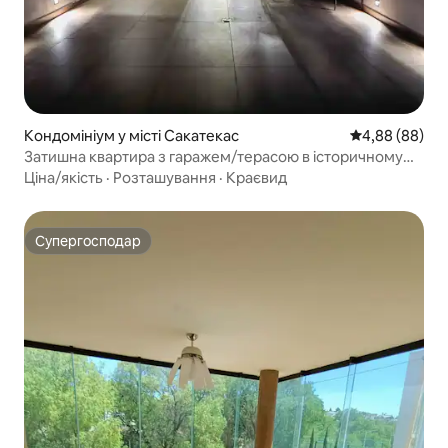
Кондомініум у місті Сакатекас
Середня оцінка
4,88 (88)
Затишна квартира з гаражем/терасою в історичному
центрі
Ціна/якість
·
Розташування
·
Краєвид
Супергосподар
Супергосподар