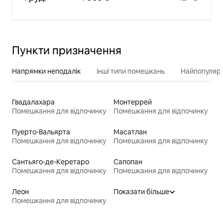
Пункти призначення
Напрямки неподалік
Інші типи помешкань
Найпопулярн
Гвадалахара
Монтеррей
Помешкання для відпочинку
Помешкання для відпочинку
Пуерто-Вальярта
Масатлан
Помешкання для відпочинку
Помешкання для відпочинку
Сантьяго-де-Керетаро
Сапопан
Помешкання для відпочинку
Помешкання для відпочинку
Леон
Показати більше
Помешкання для відпочинку