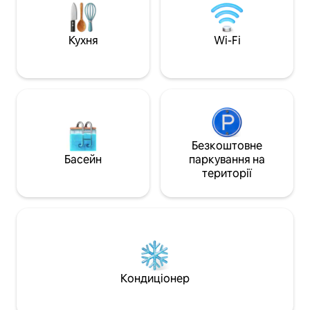
ресторанами, ма
'ятками навколо 
Кухня
Wi-Fi
Безкоштовне
Басейн
паркування на
території
Кондиціонер