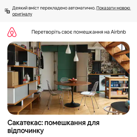
Перейти
Деякий вміст перекладено автоматично. 
Показати мовою 
до
оригіналу
вмісту
Перетворіть своє помешкання на Airbnb
Сакатекас: помешкання для
відпочинку