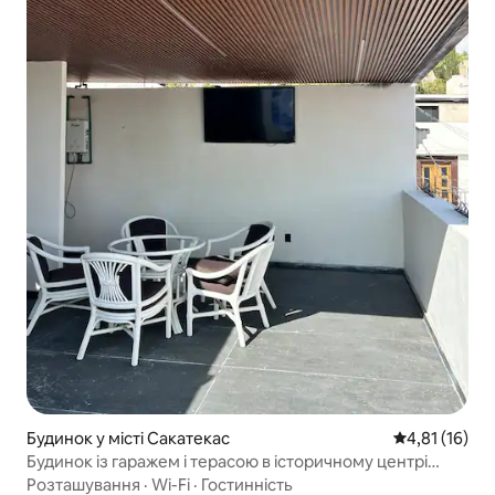
Будинок у місті Сакатекас
Середня оцінк
4,81 (16)
Будинок із гаражем і терасою в історичному центрі
Сакатекаса
Розташування
·
Wi-Fi
·
Гостинність