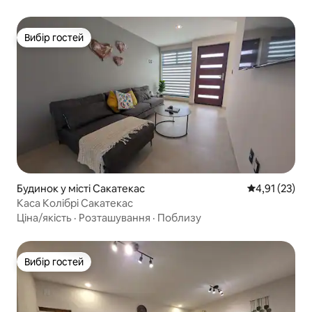
Вибір гостей
Вибір гостей
Будинок у місті Сакатекас
Середня оцінк
4,91 (23)
Каса Колібрі Сакатекас
Ціна/якість
·
Розташування
·
Поблизу
Вибір гостей
Вибір гостей