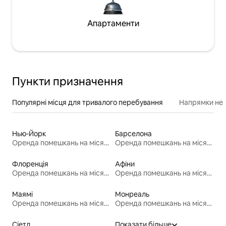
Апартаменти
Пункти призначення
Популярні місця для тривалого перебування
Напрямки неп
Нью-Йорк
Барселона
Оренда помешкань на місяць
Оренда помешкань на місяць
Флоренція
Афіни
Оренда помешкань на місяць
Оренда помешкань на місяць
Маямі
Монреаль
Оренда помешкань на місяць
Оренда помешкань на місяць
Сіетл
Показати більше