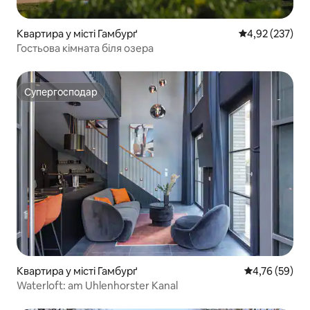
Квартира у місті Гамбурґ
Середня оцінка
4,92 (237)
Гостьова кімната біля озера
Супергосподар
Супергосподар
Квартира у місті Гамбурґ
Середня оцінк
4,76 (59)
Waterloft: am Uhlenhorster Kanal