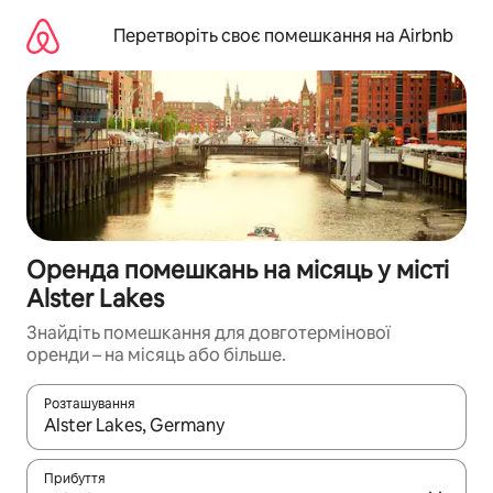
Перейти
до
Перетворіть своє помешкання на Airbnb
вмісту
Оренда помешкань на місяць у місті
Alster Lakes
Знайдіть помешкання для довготермінової
оренди – на місяць або більше.
Розташування
Отримавши результати пошуку, використовуйте для навігації с
Прибуття