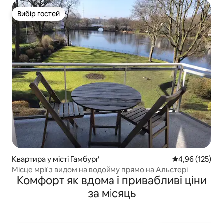
Вибір гостей
Вибір гостей
Квартира у місті Гамбурґ
Середня оцінка
4,96 (125)
Місце мрії з видом на водойму прямо на Альстері
Комфорт як вдома і привабливі ціни
за місяць