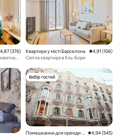
ередня оцінка: 4,87 з 5, відгуки: 376
4,87 (376)
Квартира у місті Барселона
Середня оцінка: 4,91 з 
4,91 (106)
риватна
Світла квартира в Ель-Борн
Вибір гостей
Вибір гостей
Помешкання для оренди у
Середня оцінка: 4,94 з 
4,94 (545)