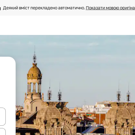
Деякий вміст перекладено автоматично. 
Показати мовою оригіна
я навігації сторінкою клавіші зі стрілками вгору та вниз або жест