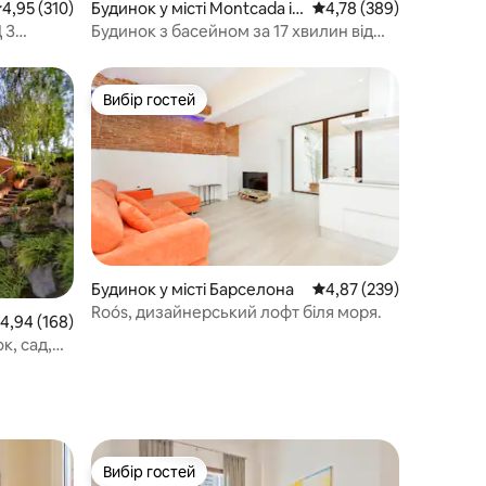
ередня оцінка: 4,95 з 5, відгуки: 310
4,95 (310)
Будинок у місті Montcada i
Середня оцінка: 4,78 з 
4,78 (389)
Reixac
 З
Будинок з басейном за 17 хвилин від
Барселони.
Вибір гостей
Вибір гостей
Будинок у місті Барселона
Середня оцінка: 4,87 з 
4,87 (239)
Roós, дизайнерський лофт біля моря.
ередня оцінка: 4,94 з 5, відгуки: 168
4,94 (168)
, сад,
Вибір гостей
Вибір гостей