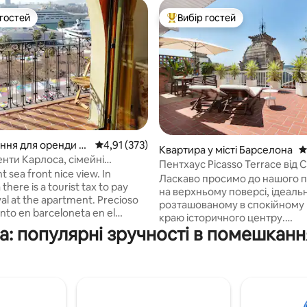
 гостей
Вибір гостей
р гостей
Топ вибір гостей
5, відгуки: 530
ня для оренди у
Середня оцінка: 4,91 з 5, відгуки: 373
4,91 (373)
Квартира у місті Барселона
С
селона
нти Карлоса, сімейні
Пентхаус Picasso Terrace від 
нти 2
sea front nice view. In
Barcelona
Ласкаво просимо до нашого 
there is a tourist tax to pay
на верхньому поверсі, ідеаль
 at the apartment. Precioso
розташованому в спокійному 
to en barceloneta en el
краю історичного центру.
barcelona al lado de la playa
: популярні зручності в помешканн
Насолоджуйтеся захоплююч
port vell en una zona muy
краєвидами з приватної терас
cerca de ramblas barrio gotico y
спокійним прихистком для ві
Perciosas vistas de barcelona,
після ознайомлення з чарівні
e equipado, tv, dvd, pc,
Барселони. Ця тиха квартира 
aire acondicionado ascensor 60
під сонячним світлом, повніс
uadrados cocina independiente