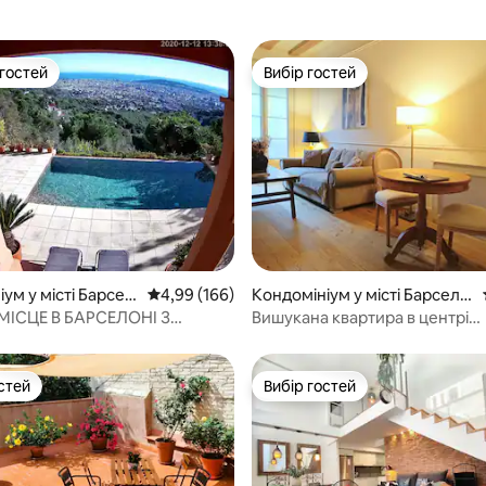
 гостей
Вибір гостей
р гостей
Вибір гостей
5, відгуки: 554
ум у місті Барсел
Середня оцінка: 4,99 з 5, відгуки: 166
4,99 (166)
Кондомініум у місті Барсело
на
МІСЦЕ В БАРСЕЛОНІ З
Вишукана квартира в центрі
ОМ
історичного готичного кварта
стей
Вибір гостей
стей
Вибір гостей