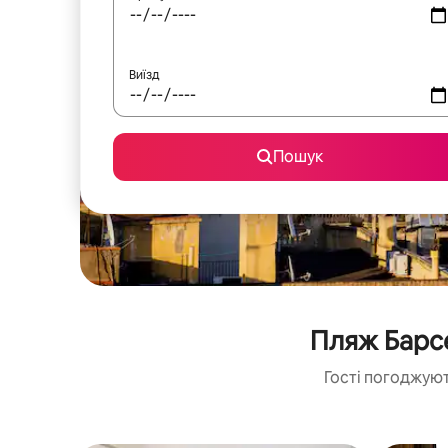
Виїзд
Пошук
Пляж Барс
Гості погоджуют