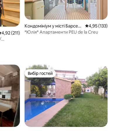
Кондомініум у місті Барсел
Середня оцінка: 4,95 з 
4,95 (133)
она
*Юлія* Апартаменти PEU de la Creu
ередня оцінка: 4,92 з 5, відгуки: 211
4,92 (211)
/
Смарт-
Вибір гостей
Вибір гостей