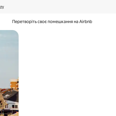
лу
Перетворіть своє помешкання на Airbnb
и дотику та гортання.