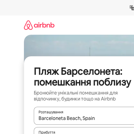
Перейти
до
вмісту
Пляж Барселонета:
помешкання поблизу
Бронюйте унікальні помешкання для
відпочинку, будинки тощо на Airbnb
Розташування
Отримавши результати пошуку, використовуйте дл
Прибуття