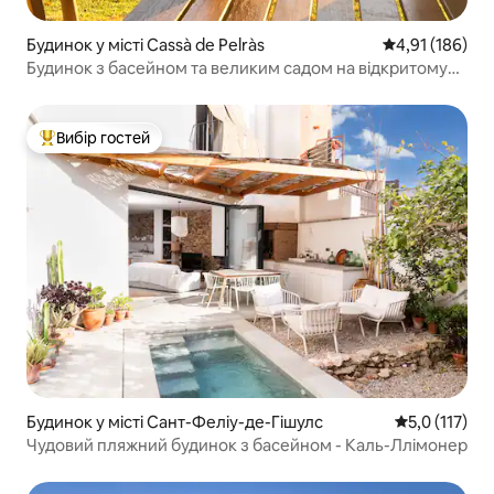
Будинок у місті Cassà de Pelràs
Середня оцінка
4,91 (186)
Будинок з басейном та великим садом на відкритому
повітрі в Емпорді
Вибір гостей
Топ вибір гостей
Будинок у місті Сант-Феліу-де-Гішулс
Середня оцінк
5,0 (117)
Чудовий пляжний будинок з басейном - Каль-Ллімонер