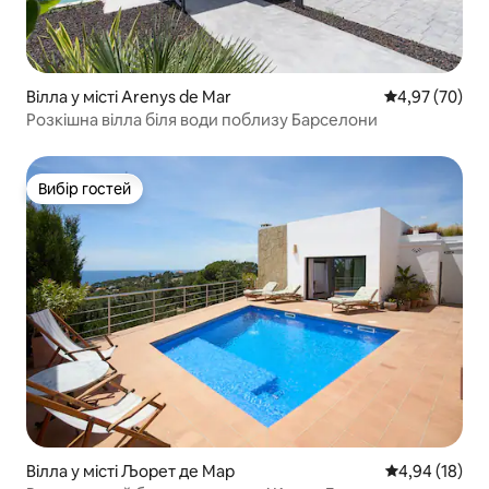
Вілла у місті Arenys de Mar
Середня оцінк
4,97 (70)
Розкішна вілла біля води поблизу Барселони
Вибір гостей
Вибір гостей
Вілла у місті Љорет де Мар
Середня оцінк
4,94 (18)