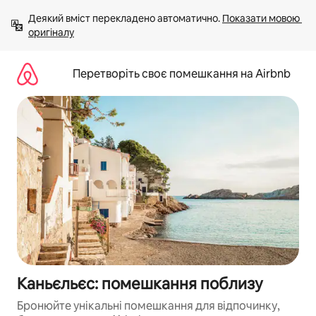
Перейти
Деякий вміст перекладено автоматично. 
Показати мовою 
до
оригіналу
вмісту
Перетворіть своє помешкання на Airbnb
Каньєльєс: помешкання поблизу
Бронюйте унікальні помешкання для відпочинку,