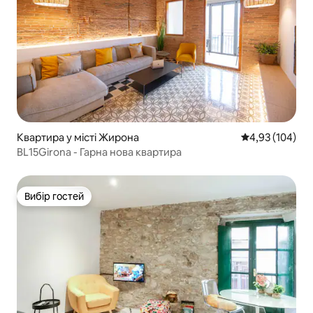
Квартира у місті Жирона
Середня оцінка
4,93 (104)
BL15Girona - Гарна нова квартира
Вибір гостей
Вибір гостей