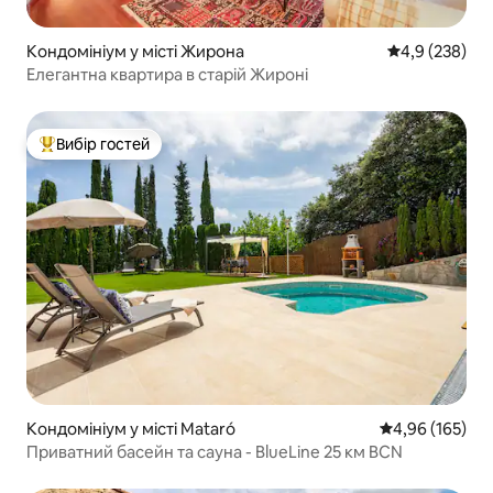
Кондомініум у місті Жирона
Середня оцінк
4,9 (238)
Елегантна квартира в старій Жироні
Вибір гостей
Топ вибір гостей
Кондомініум у місті Mataró
Середня оцінка
4,96 (165)
Приватний басейн та сауна - BlueLine 25 км BCN