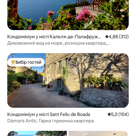
Кондомініум у місті Калеля-де-Палафруже
Середня оцінка
4,88 (312)
ль
Дивовижний вид на море, розкішна квартира,
Льяфранк, Wi-Fi
Вибір гостей
Топ вибір гостей
Кондомініум у місті Sant Feliu de Boada
Середня оцінк
5,0 (104)
Dàmaris Antic. Гарна і приємна квартира.