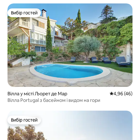
Вибір гостей
Вибір гостей
Вілла у місті Љорет де Мар
Середня оцінка
4,96 (46)
Вілла Portugal з басейном і видом на гори
Вибір гостей
Вибір гостей