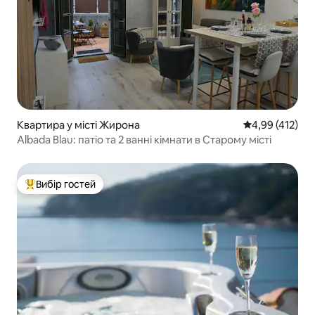
Квартира у місті Жирона
Середня оцінка
4,99 (412)
Albada Blau: патіо та 2 ванні кімнати в Старому місті
Вибір гостей
Топ вибір гостей