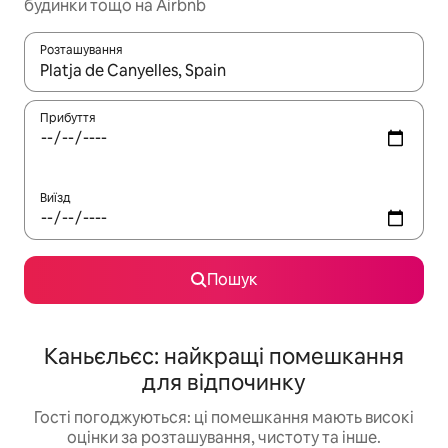
будинки тощо на Airbnb
Розташування
Отримавши результати пошуку, використовуйте для навігації с
Прибуття
Виїзд
Пошук
Каньєльєс: найкращі помешкання
для відпочинку
Гості погоджуються: ці помешкання мають високі
оцінки за розташування, чистоту та інше.