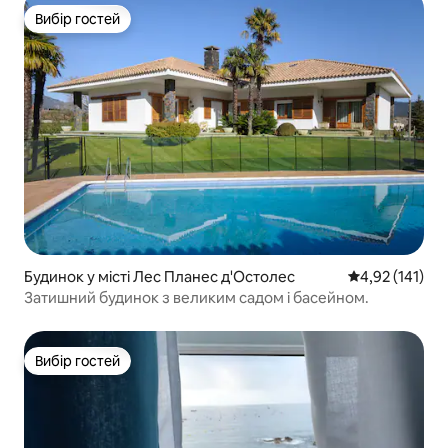
Вибір гостей
Вибір гостей
Будинок у місті Лес Планес д'Остолес
Середня оцінка
4,92 (141)
Затишний будинок з великим садом і басейном.
Вибір гостей
Вибір гостей