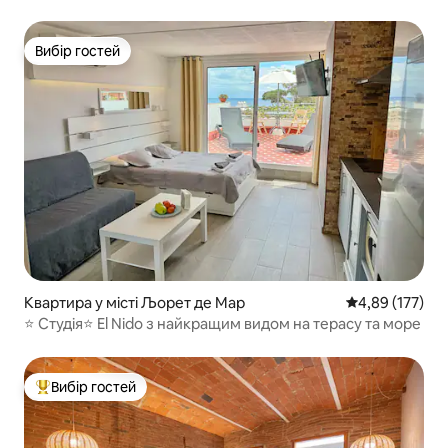
Вибір гостей
Вибір гостей
Квартира у місті Љорет де Мар
Середня оцінка
4,89 (177)
⭐️ Студія⭐️ El Nido з найкращим видом на терасу та море
Вибір гостей
Топ вибір гостей