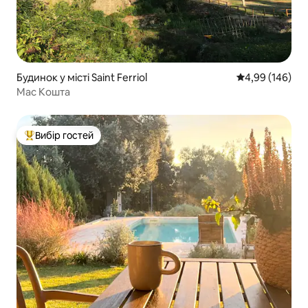
Будинок у місті Saint Ferriol
Середня оцінка:
4,99 (146)
Мас Кошта
Вибір гостей
Топ вибір гостей