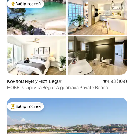
Вибір гостей
Топ вибір гостей
Кондомініум у місті Begur
Середня оцінка
4,93 (109)
НОВЕ. Квартира Begur Aiguablava Private Beach
Вибір гостей
Топ вибір гостей