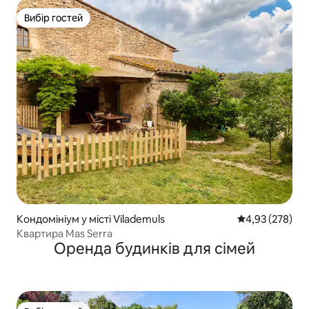
Вибір гостей
Вибір гостей
Кондомініум у місті Vilademuls
Середня оцінка:
4,93 (278)
Квартира Mas Serra
Оренда будинків для сімей