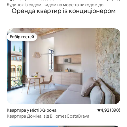
Будинок із садом, видом на море та виходом до
Оренда квартир із кондиціонером
приватного пляжу
Вибір гостей
Вибір гостей
Квартира у місті Жирона
Середня оцінка:
4,92 (390)
Квартира Доміна. від BHomesCostaBrava