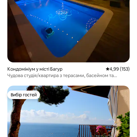
Кондомініум у місті Багур
Середня оцінка
4,99 (153)
Чудова студія/квартира з терасами, басейном та
кабаною.
Вибір гостей
Вибір гостей