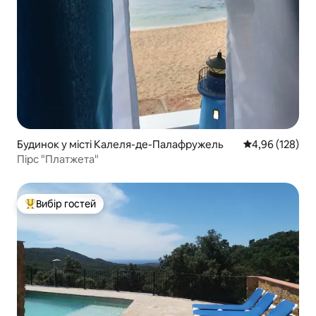
Будинок у місті Калеля-де-Палафружель
Середня оцінка
4,96 (128)
Пірс "Платжета"
Вибір гостей
Топ вибір гостей