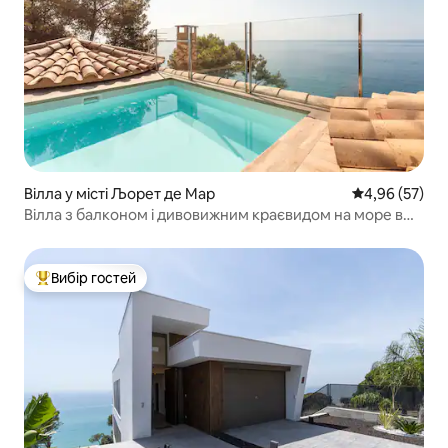
Вілла у місті Љорет де Мар
Середня оцінк
4,96 (57)
Вілла з балконом і дивовижним краєвидом на море в
Льорет-де-Мар
Вибір гостей
Топ вибір гостей