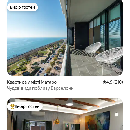
Вибір гостей
Вибір гостей
Квартира у місті Матаро
Середня оцінк
4,9 (210)
Чудові види поблизу Барселони
Вибір гостей
Топ вибір гостей