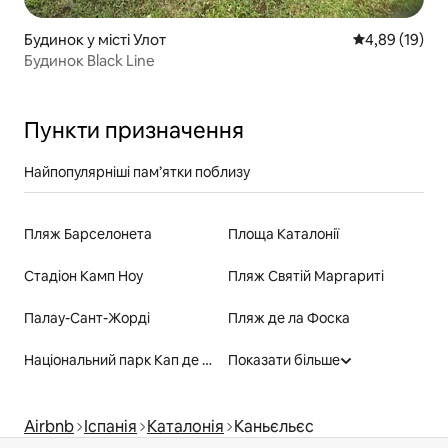
Будинок у місті Улот
Середня оцінк
4,89 (19)
Будинок Black Line
Пункти призначення
Найпопулярніші пам’ятки поблизу
Пляж Барселонета
Площа Каталонії
Стадіон Камп Ноу
Пляж Святій Маргариті
Палау-Сант-Жорді
Пляж де ла Фоска
Національний парк Кап де Креус
Показати більше
Airbnb
Іспанія
Каталонія
Каньєльєс