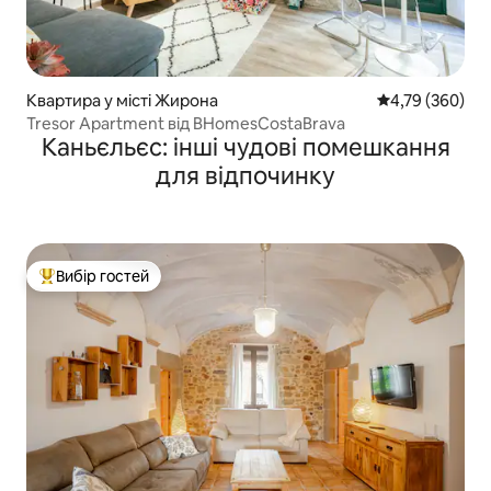
Квартира у місті Жирона
Середня оцінка:
4,79 (360)
Tresor Apartment від BHomesCostaBrava
Каньєльєс: інші чудові помешкання
для відпочинку
Вибір гостей
Топ вибір гостей