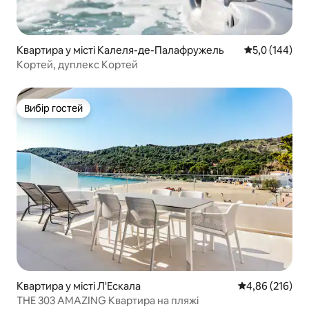
Квартира у місті Калеля-де-Палафружель
Середня оцінк
5,0 (144)
Кортей, дуплекс Кортей
Вибір гостей
Вибір гостей
Квартира у місті Л'Ескала
Середня оцінка
4,86 (216)
THE 303 AMAZING Квартира на пляжі