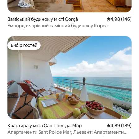
Заміський будинок у місті Corçà
Середня оцінка:
4,98 (146)
Емпорда: чарівний камінний будинок у Корса
Вибір гостей
Вибір гостей
Квартира у місті Сан-Пол-да-Мар
Середня оцінка:
4,89 (189)
Апартаменти Sant Pol de Mar, Льєвант: Апартаменти...