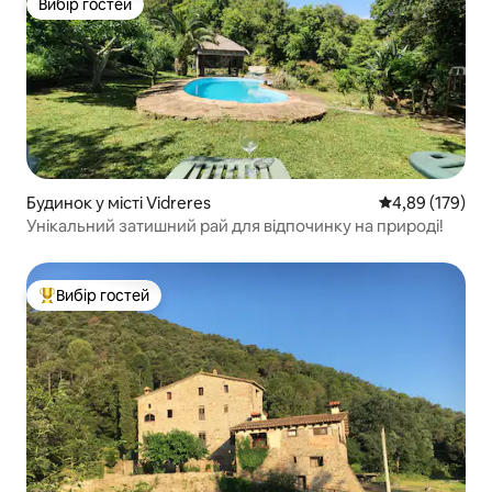
Вибір гостей
Вибір гостей
Будинок у місті Vidreres
Середня оцінка
4,89 (179)
Унікальний затишний рай для відпочинку на природі!
Вибір гостей
Топ вибір гостей