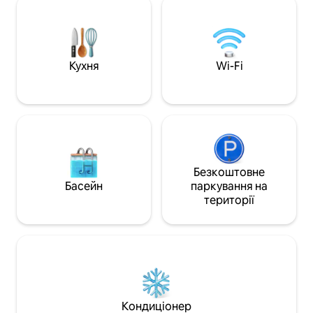
комфорт і близькі
Помешкання розташоване за 5 хвилин
зручностей. Аква
від центру Льорета та пляжів –
знаходиться в 2 
ідеальне поєднання природи та
1 хвилину можна 
зручностей. Ідеально підходить для
супермаркету та з
сімей або гостей, які шукають тихе та
Кухня
Wi-Fi
шанобливе середовище, не підходить
для груп друзів віком до 28 років. Ваш
ідеальний відпочинок на Коста-Браві.
Безкоштовне
Басейн
паркування на
території
Кондиціонер