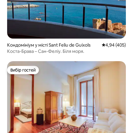
Кондомініум у місті Sant Feliu de Guíxols
Середня оцінка:
4,94 (405)
Коста-Брава – Сан-Феліу. Біля моря.
Вибір гостей
Вибір гостей