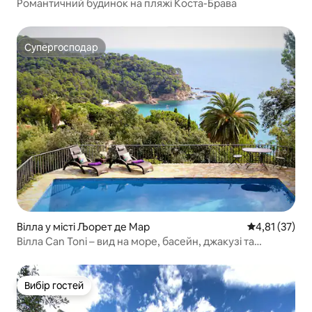
Романтичний будинок на пляжі Коста-Брава
Супергосподар
Супергосподар
Вілла у місті Љорет де Мар
Середня оцінк
4,81 (37)
Вілла Can Toni – вид на море, басейн, джакузі та
кондиціонер
Вибір гостей
Вибір гостей