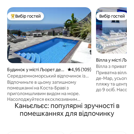
Вибір гостей
Вибір гостей
Топ вибір гостей
Вибір гостей
Вілла у місті Љор
Вілла з приватни
Будинок у місті Љорет де
Середня оцінка: 4,95 з 5, відгук
4,95 (109)
де-Мар
Приватна вілла з
Мар
Середземноморський відпочинок із
де-Мар, усього за
краєвидом на захід сонця
Відпочиньте в цьому затишному
пляжу та центру м
помешканні на Коста-Браві з
до 9 осіб. Насол
приголомшливим видом на море.
затишним будинк
Насолоджуйтеся ексклюзивним
басейном, велик
Каньєльєс: популярні зручності в
користуванням помешканням на
барбекю для спіл
першому поверсі з приватним
помешканнях для відпочинку
зонами відпочинку
басейном із солоною водою, пишним
баскетбол). Ідеа
садом і терасою з барбекю, яка
коротких поїздок 
ідеально підходить для обідів на
Коста-Браві, про
свіжому повітрі з видом на море.