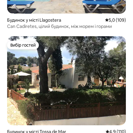
Будинок у місті Llagostera
Середня оцінк
5,0 (109)
Can Cadiretes, цілий будинок, між морем і горами
Вибір гостей
Вибір гостей
Будинок у місті Tossa de Mar
Середня оцінк
4,9 (110)