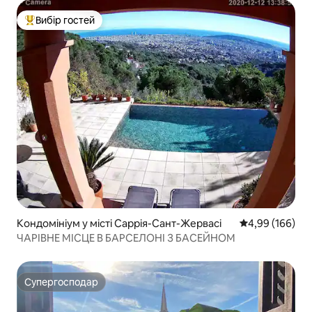
контейнери.
Вибір гостей
Топ вибір гостей
Кондомініум у місті Саррія-Сант-Жервасі
Середня оцінка:
4,99 (166)
ЧАРІВНЕ МІСЦЕ В БАРСЕЛОНІ З БАСЕЙНОМ
Супергосподар
Супергосподар