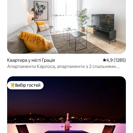
Квартира у місті Грація
Середня оцінка
4,9 (1285)
Апартаменти Карлоса, апартаменти з 2 спальнями...
Вибір гостей
Топ вибір гостей