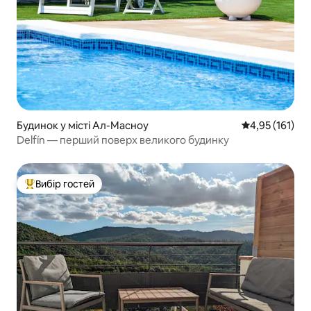
Будинок у місті Ал-Масноу
Середня оцінка
4,95 (161)
Delfín — перший поверх великого будинку
Вибір гостей
Топ вибір гостей