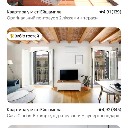
Квартира у місті Ейшампла
Середня оцінка
4,91 (139)
Оригінальний пентхаус з 2 ліжками + тераси
Вибір гостей
Топ вибір гостей
Квартира у місті Ейшампла
Середня оцінка:
4,92 (345)
Casa Cipriani Eixample, під керуванням супергосподаря