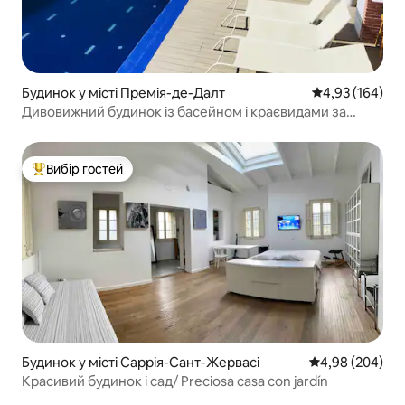
Будинок у місті Премія-де-Далт
Середня оцінка
4,93 (164)
Дивовижний будинок із басейном і краєвидами за
20 км від Барселони
Вибір гостей
Топ вибір гостей
Будинок у місті Саррія-Сант-Жервасі
Середня оцінка:
4,98 (204)
Красивий будинок і сад/ Preciosa casa con jardín