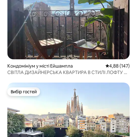
Кондомініум у місті Ейшампла
Середня оцінка
4,88 (147)
СВІТЛА ДИЗАЙНЕРСЬКА КВАРТИРА В СТИЛІ ЛОФТУ З
КРАСИВИМИ ВИДАМИ
Вибір гостей
Вибір гостей