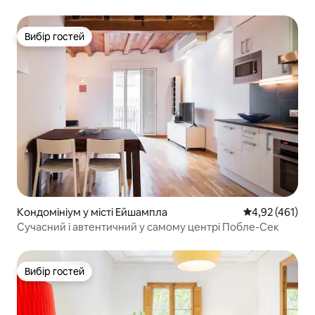
Вибір гостей
Вибір гостей
Кондомініум у місті Ейшампла
Середня оцінка
4,92 (461)
Сучасний і автентичний у самому центрі Побле-Сек
Вибір гостей
Вибір гостей