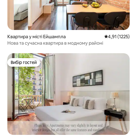
Квартира у місті Ейшампла
Середня оцінка:
4,91 (1225)
Нова та сучасна квартира в модному районі
Вибір гостей
Вибір гостей