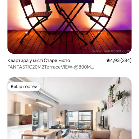
Квартира у місті Старе місто
Середня оцінка:
4,93 (384)
FANTASTIC20M2TerraceVIEW-@800M
BEACH/BARED/GOTIC
Вибір гостей
Вибір гостей