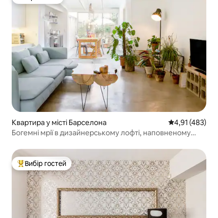
Вибір гостей
Квартира у місті Барселона
Середня оцінка
4,91 (483)
Богемні мрії в дизайнерському лофті, наповненому
рослинами, біля пляжу
Вибір гостей
Топ вибір гостей