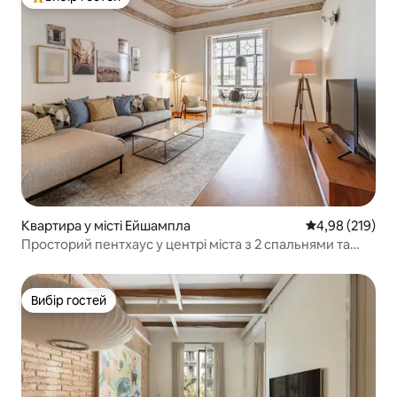
Топ вибір гостей
Квартира у місті Ейшампла
Середня оцінка
4,98 (219)
Просторий пентхаус у центрі міста з 2 спальнями та
2 ванними кімнатами
Вибір гостей
Вибір гостей