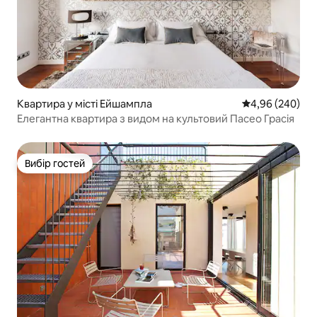
Квартира у місті Ейшампла
Середня оцінка:
4,96 (240)
Елегантна квартира з видом на культовий Пасео Грасія
Вибір гостей
Вибір гостей