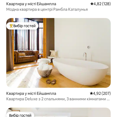
Квартира у місті Ейшампла
Середня оцінка
4,82 (128)
Модна квартира в центрі Рамбла Каталунья
Вибір гостей
Топ вибір гостей
Квартира у місті Ейшампла
Середня оцінка:
4,92 (207)
Квартира Deluxe з 2 спальнями, 3 ванними кімнатами +
тераса
Вибір гостей