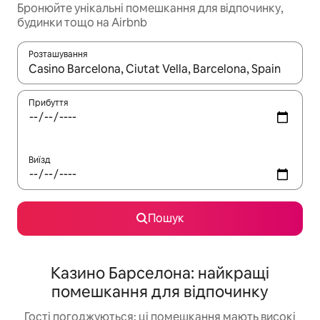
Бронюйте унікальні помешкання для відпочинку,
будинки тощо на Airbnb
Розташування
Отримавши результати пошуку, використовуйте для навігації с
Прибуття
Виїзд
Пошук
Казино Барселона: найкращі
помешкання для відпочинку
Гості погоджуються: ці помешкання мають високі