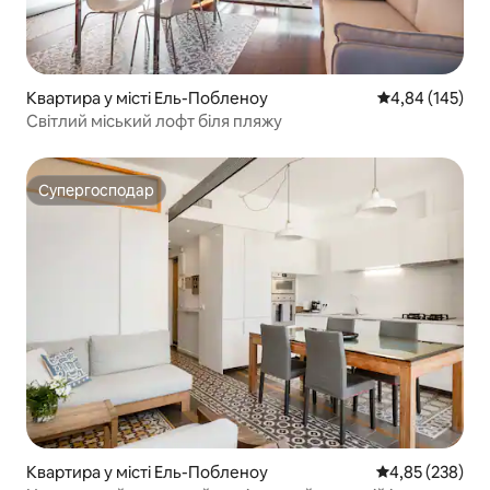
Квартира у місті Ель-Побленоу
Середня оцінка
4,84 (145)
Світлий міський лофт біля пляжу
Супергосподар
Супергосподар
Квартира у місті Ель-Побленоу
Середня оцінка:
4,85 (238)