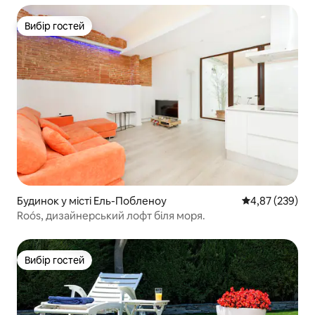
Вибір гостей
Вибір гостей
Будинок у місті Ель-Побленоу
Середня оцінка:
4,87 (239)
Roós, дизайнерський лофт біля моря.
Вибір гостей
Вибір гостей