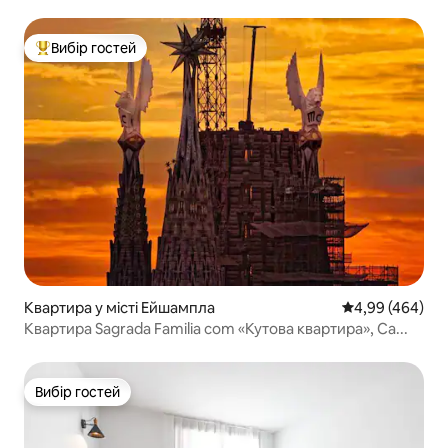
Вибір гостей
Топ вибір гостей
Квартира у місті Ейшампла
Середня оцінка:
4,99 (464)
Квартира Sagrada Familia com «Кутова квартира», Са...
Вибір гостей
Вибір гостей