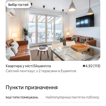
Вибір гостей
Вибір гостей
Квартира у місті Ейшампла
Середня оцінка
4,92 (113)
Світлий пентхаус з 2 терасами в Ешампле
Пункти призначення
Інші типи помешкань
Найпопулярніші пам’ятки поблизу