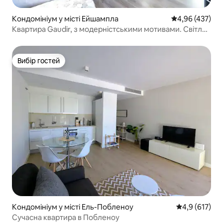
Кондомініум у місті Ейшампла
Середня оцінка:
4,96 (437)
Квартира Gaudir, з модерністськими мотивами. Світла,
центральна та безпечна.
Вибір гостей
Вибір гостей
Кондомініум у місті Ель-Побленоу
Середня оцінк
4,9 (617)
Сучасна квартира в Побленоу