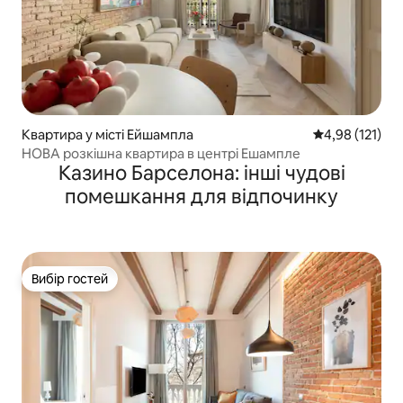
Квартира у місті Ейшампла
Середня оцінка
4,98 (121)
НОВА розкішна квартира в центрі Ешампле
Казино Барселона: інші чудові
помешкання для відпочинку
Вибір гостей
Вибір гостей