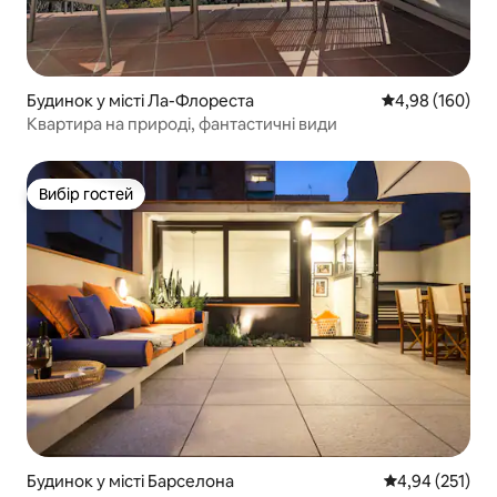
Будинок у місті Ла-Флореста
Середня оцінка:
4,98 (160)
Квартира на природі, фантастичні види
Вибір гостей
Вибір гостей
Будинок у місті Барселона
Середня оцінка
4,94 (251)