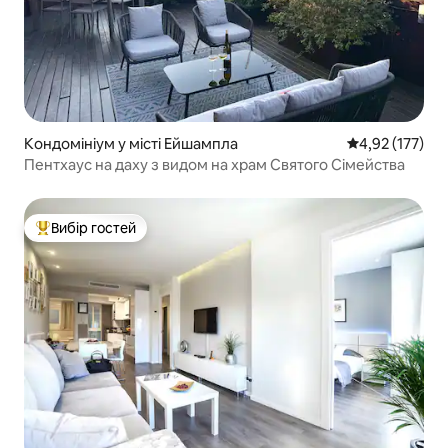
Кондомініум у місті Ейшампла
Середня оцінка
4,92 (177)
Пентхаус на даху з видом на храм Святого Сімейства
Вибір гостей
Топ вибір гостей