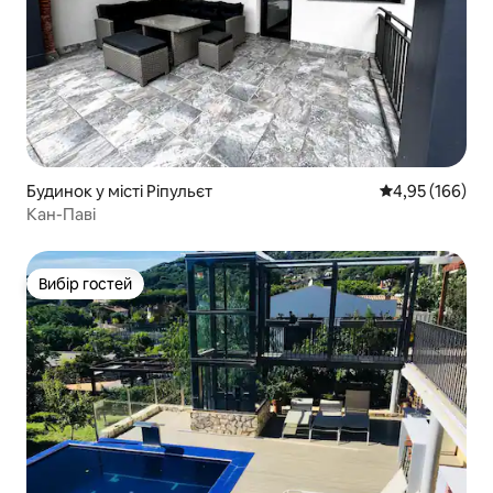
Будинок у місті Ріпульєт
Середня оцінка
4,95 (166)
Кан-Паві
Вибір гостей
Вибір гостей