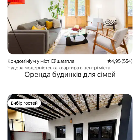
Кондомініум у місті Ейшампла
Середня оцінка:
4,95 (554)
Чудова модерністська квартира в центрі міста.
Оренда будинків для сімей
Вибір гостей
Вибір гостей