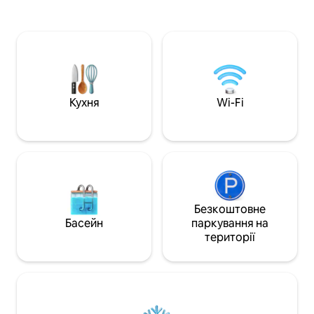
ексклюзивними підлогами та
сходи (24 сходин
меблями, з природним освітленням
квартири на верхнь
протягом усього дня, нещодавно
спальні, дві ванні
відремонтована, має дві двомісні
двоспальним ліжк
спальні з краєвидами, дві повністю
з двоспальним л
обладнані ванні кімнати та повністю
односпальними л
обладнану дизайнерську кухню поруч
вітальня та тера
із прекрасною вітальнею з балконом,
холодильник і м
Кухня
Wi-Fi
що виходить на море. У квартирі є ще 3
знаходяться в ро
балкони. Безпека Квартира обладнана
коморі. Не рекомендується для
сейфом для зберігання цінних речей.
молодих людей, я
Є камери відеоспостереження,
Не вмикайте музи
захисні двері, детектор вторгнення та
шуміти після 22:30 перебуван
детектори диму, підключені до
максимум до 7 ночей Вело
центральної диспетчерської 24 години
заборонено трима
на добу. Уявіть, як ви плаваєте,
квартирі.
Безкоштовне
проходите курс сапсерфінгу, граєтеся
Басейн
паркування на
з дітьми на піску, бігаєте вздовж
території
узбережжя Середземного моря або
просто насолоджуєтеся
різноманітною кухнею району,
особливо відомого своїми стравами з
рису, рибою та різноманітними
барами. Це того варте. Розміри ліжок: