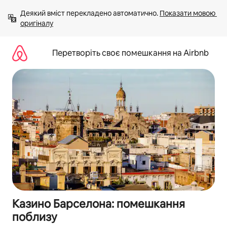
Перейти
Деякий вміст перекладено автоматично. 
Показати мовою 
до
оригіналу
вмісту
Перетворіть своє помешкання на Airbnb
Казино Барселона: помешкання
поблизу