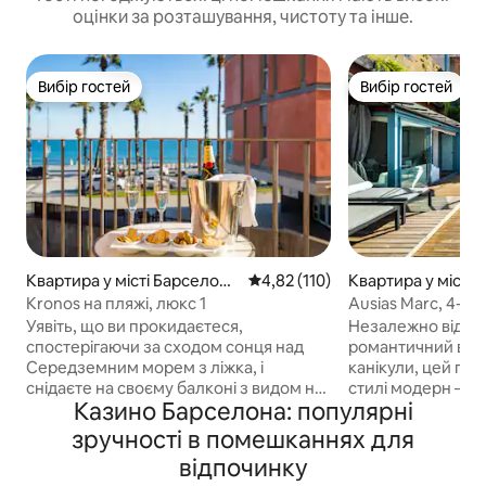
оцінки за розташування, чистоту та інше.
Вибір гостей
Вибір гостей
Вибір гостей
Вибір гостей
Квартира у місті Барселоне
Середня оцінка: 4,82 з 5, відгук
4,82 (110)
Квартира у місті
та
Kronos на пляжі, люкс 1
Ausias Marc, 4-2_
тераса 2
Уявіть, що ви прокидаєтеся,
Незалежно від то
спостерігаючи за сходом сонця над
романтичний відп
Середземним морем з ліжка, і
канікули, цей пала
снідаєте на своєму балконі з видом на
стилі модерн – ц
Казино Барселона: популярні
море, вирішуючи, чи провести день на
відремонтовані р
пляжі, чи піти на ознайомлення з
та абсолютно нов
зручності в помешканнях для
містом. Це ваша квартира: ліфт із
розташовані в центр
відпочинку
прямим входом. Елегантна, з
піднімається на ч