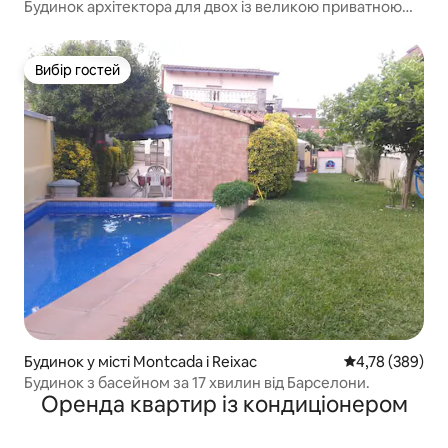
Будинок архітектора для двох із великою приватною
терасою
Вибір гостей
Вибір гостей
Будинок у місті Montcada i Reixac
Середня оцінка:
4,78 (389)
Будинок з басейном за 17 хвилин від Барселони.
Оренда квартир із кондиціонером