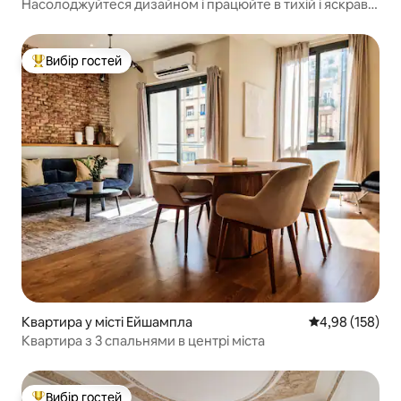
Насолоджуйтеся дизайном і працюйте в тихій і яскравій
квартирі.
Вибір гостей
Топ вибір гостей
Квартира у місті Ейшампла
Середня оцінка
4,98 (158)
Квартира з 3 спальнями в центрі міста
Вибір гостей