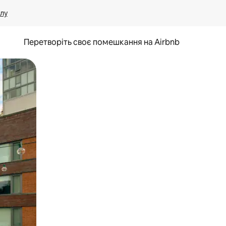
лу
Перетворіть своє помешкання на Airbnb
и дотику та гортання.