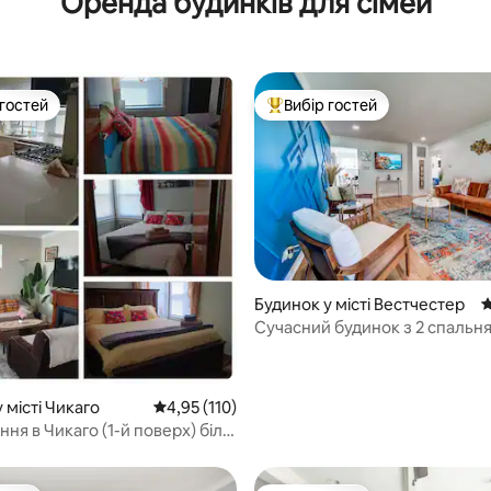
Оренда будинків для сімей
 гостей
Вибір гостей
р гостей
Топ вибір гостей
5, відгуки: 151
Будинок у місті Вестчестер
С
Сучасний будинок з 2 спальн
Вестчестері/Чикаго. З гідро
ванною
 місті Чикаго
Середня оцінка: 4,95 з 5, відгуки: 110
4,95 (110)
я в Чикаго (1-й поверх) біля
у Мідуей та центру міста