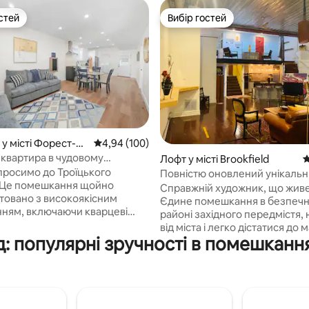
стей
Вибір гостей
стей
Вибір гостей
5, відгуки: 229
 у місті Форест-П
Середня оцінка: 4,94 з 5, відгуки: 100
4,94 (100)
 квартира в чудовому
Лофт у місті Brookfield
С
ному розташуванні!
просимо до Троїцького
Повністю оновлений унікаль
 Це помешкання щойно
відкритий лофт художника 192
Справжній художник, що живе 
товано з високоякісним
Єдине помешкання в безпеч
ням, включаючи кварцеві
районі західного передмістя,
, дерев 'яну підлогу та
від міста і легко дістатися до 
 обладнане цілком новою
: популярні зручності в помешканн
Дуже близько до поїздів на ав
ю технікою з нержавіючої
автомагістралях. Приватна ст
цьому помешканні з 2
Немає помешкання вище або
 1B є власна пральня, а
Тихий і приватний просторий
це для паркування гаража на 1
широко відкритий лофт. Підло
ль. Чудове розташування з
твердих порід дерева по всій