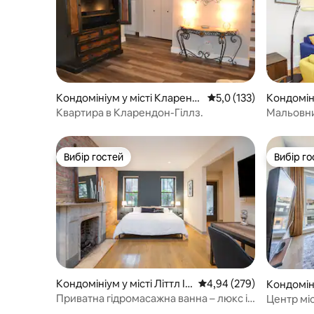
Кондомініум у місті Кларенд
Середня оцінка: 5,0 з 
5,0 (133)
Кондоміні
он-Гіллс
Квартира в Кларендон-Гіллз.
Мальовни
Вибір гостей
Вибір го
Вибір гостей
Вибір го
Кондомініум у місті Літтл Іт
Середня оцінка: 4,94 з 
4,94 (279)
Кондоміні
алі
de
Приватна гідромасажна ванна – люкс із
Центр міс
ліжком King size – безкоштовне
парковка,