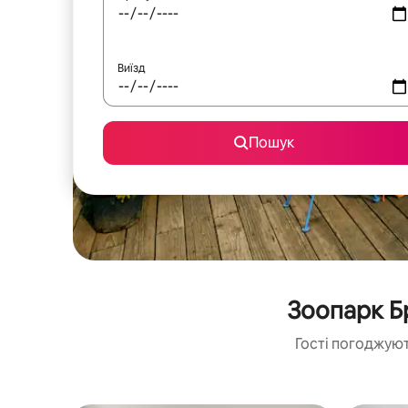
Виїзд
Пошук
Зоопарк Б
Гості погоджуют