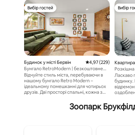
Вибір гостей
Вибір го
Вибір гостей
Вибір го
Будинок у місті Бервін
Середня оцінка: 4,97 з 
4,97 (229)
Квартира
арк
Бунгало RetroModern | безкоштовне
Розкішна
паркування | можна з домашніми
централь
Відчуйте стиль міста, перебуваючи в
Ласкаво 
тваринами
нашому бунгало Retro Modern –
будинку.
ідеальному помешканні для чотирьох
відремон
друзів. Дві просторі спальні, кожна з
оздоблен
ліжком розміру «king size» та
стільниці
розкішною постільною білизною, місце
повністю
Зоопарк Брукфілд
для багаття на пропані та огороджений
побутово
задній двір, де можна тримати собак.
сталі. У 
Центральна система опалення,
спальнями
вентиляції та кондиціонування,
також міс
швидкий Wi-Fi, спеціальне робоче
автомобі