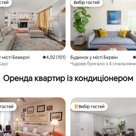
стей
Вибір гостей
стей
Вибір гостей
 місті Беверлі
Середня оцінка: 4,92 з 5, відгуки: 101
4,92 (101)
Будинок у місті Бервін
С
Хаус
Чудове бунгало з 4 спальнями
5, відгуки: 157
3 ванними кімнатами
Оренда квартир із кондиціонером
 гостей
Вибір гостей
р гостей
Топ вибір гостей