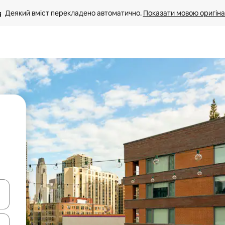
Деякий вміст перекладено автоматично. 
Показати мовою оригіна
я навігації сторінкою клавіші зі стрілками вгору та вниз або жест