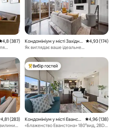
Середня оцінка: 4,8 з 5, відгуки: 387
4,8 (387)
Кондомініум у місті Західне
Середня оцінка: 4,93 з 
4,93 (174)
місто
іля
Як виглядає ваше ідеальне
помешкання?
Вибір гостей
Топ вибір гостей
ередня оцінка: 4,81 з 5, відгуки: 283
4,81 (283)
Кондомініум у місті Евансто
Середня оцінка: 4,96 з 
4,96 (138)
н
хвилини
«Блаженство Еванстона» 180°вид, 2BDR
+2Bath Urbanlux