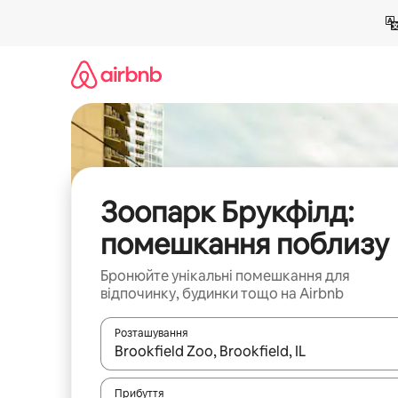
Перейти
до
вмісту
Зоопарк Брукфілд:
помешкання поблизу
Бронюйте унікальні помешкання для
відпочинку, будинки тощо на Airbnb
Розташування
Отримавши результати пошуку, використовуйте дл
Прибуття