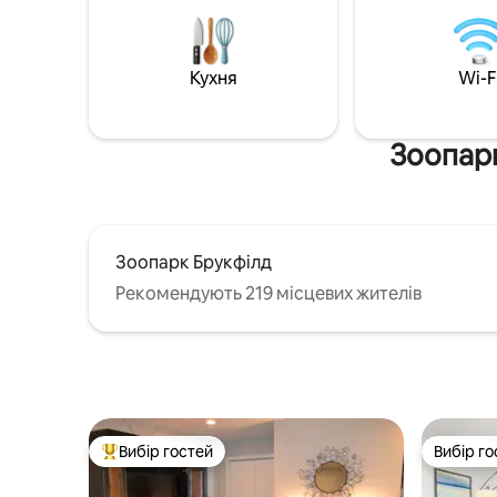
місце та манеж-ліжечко надаються
легким д
безкоштовно. Центральне
автомагі
розташування – на південь від Оук-
залізничн
Парку, за 15 хвилин від аеропорту
хвилини 
Кухня
Wi-F
Мідвей і за 20 хвилин від центру міста.
Лойола, 1
Припаркуйтеся безкоштовно в нашому
Чикаго та
гаражі та сідайте на поїзд за кілька
DT та іст
Зоопарк
кварталів.
Зоопарк Брукфілд
Рекомендують 219 місцевих жителів
Вибір гостей
Вибір го
Топ вибір гостей
Вибір го