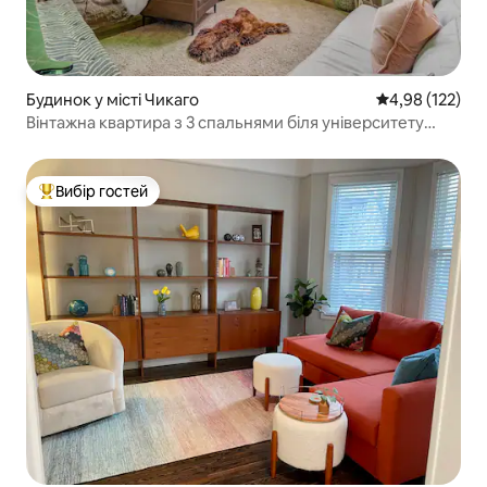
Будинок у місті Чикаго
Середня оцінка
4,98 (122)
Вінтажна квартира з 3 спальнями біля університету
ДеПол
Вибір гостей
Топ вибір гостей