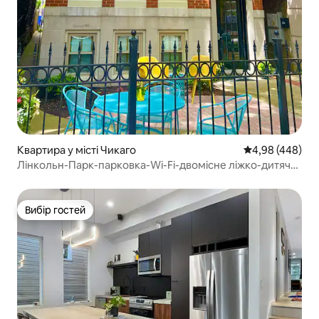
Квартира у місті Чикаго
Середня оцінка:
4,98 (448)
Лінкольн-Парк-парковка-Wi-Fi-двомісне ліжко-дитяче
ліжечко-для сімей з дітьми
Вибір гостей
Вибір гостей