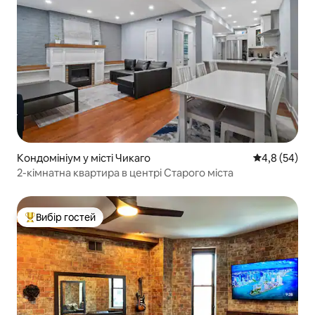
Кондомініум у місті Чикаго
Середня оцін
4,8 (54)
2-кімнатна квартира в центрі Старого міста
Вибір гостей
Топ вибір гостей