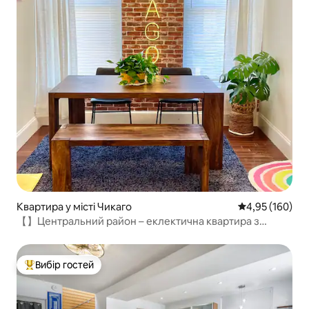
Квартира у місті Чикаго
Середня оцінка
4,95 (160)
【】Центральний район – еклектична квартира з
1 спальнею у Вікер-Парку
Вибір гостей
Топ вибір гостей