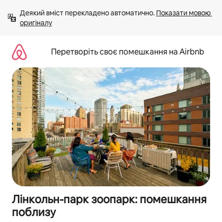
Перейти
Деякий вміст перекладено автоматично. 
Показати мовою 
до
оригіналу
вмісту
Перетворіть своє помешкання на Airbnb
Лінкольн-парк зоопарк: помешкання
поблизу