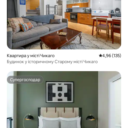
Квартира у місті Чикаго
Середня оцінка
4,96 (135)
Будинок у історичному Старому місті Чикаго
Супергосподар
Супергосподар