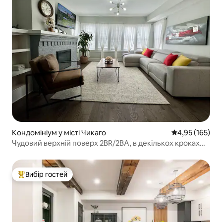
Кондомініум у місті Чикаго
Середня оцінка
4,95 (165)
Чудовий верхній поверх 2BR/2BA, в декількох кроках
від усього!
Вибір гостей
Топ вибір гостей