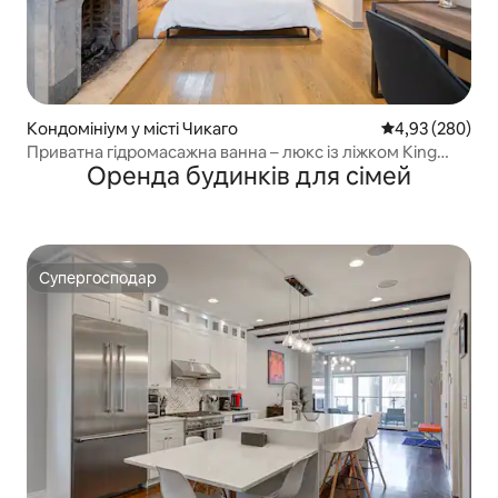
Кондомініум у місті Чикаго
Середня оцінка:
4,93 (280)
Приватна гідромасажна ванна – люкс із ліжком King
Оренда будинків для сімей
size – безкоштовне паркування
Супергосподар
Супергосподар