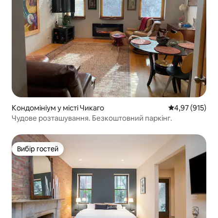
Кондомініум у місті Чикаго
Середня оцінка
4,97 (915)
Чудове розташування. Безкоштовний паркінг.
Вибір гостей
Вибір гостей