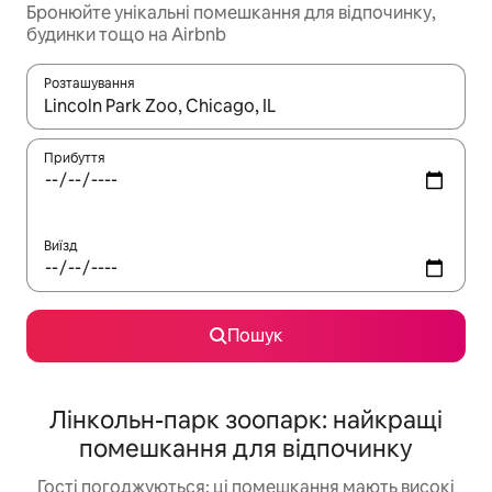
Бронюйте унікальні помешкання для відпочинку,
будинки тощо на Airbnb
Розташування
Отримавши результати пошуку, використовуйте для навігації с
Прибуття
Виїзд
Пошук
Лінкольн-парк зоопарк: найкращі
помешкання для відпочинку
Гості погоджуються: ці помешкання мають високі