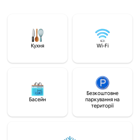
надаємо вам за кілька днів до вашого
Наші апартамент
перебування. І ми завжди на зв 'язку
зручностями ідеа
по смс або електронною поштою,
тривалого перебу
якщо у вас є які-небудь питання про
відпустки. Наші 
квартиру. Ці апартаменти розташовані
технічною підтр
в Лінкольн-парку, в декількох кроках
самостійне прибут
від магазинів уздовж Армітаж і
цілодобову підтр
Халстед-авеню. Поруч є продуктові
допомогою SMS-п
Кухня
Wi-Fi
магазини, ресторани та кафе, а також
телефону, а також
червоні та коричневі залізничні станції,
реєстрації через 
які мають доступ до центру міста та
інших частин міста. Вулична парковка є
відносно легко навколо квартири, і ми
пропонуємо безкоштовні житлові
паркувальні наклейки в квартирі на
столі. Ми також пропонуємо чистий
Безкоштовне
гараж (з безкоштовним підключенням
Басейн
паркування на
EV, якщо вам це потрібно) за 20
території
доларів/ніч.