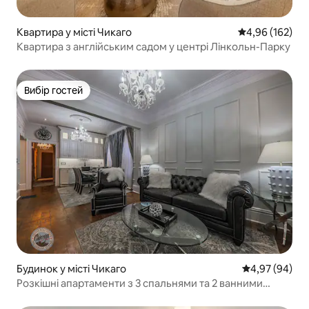
Квартира у місті Чикаго
Середня оцінка
4,96 (162)
Квартира з англійським садом у центрі Лінкольн-Парку
Вибір гостей
Вибір гостей
Будинок у місті Чикаго
Середня оцінка
4,97 (94)
Розкішні апартаменти з 3 спальнями та 2 ванними
кімнатами в Старому місті + паркування