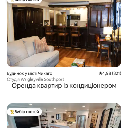
Топ вибір гостей
Будинок у місті Чикаго
Середня оцінка
4,98 (321)
Студія Wrigleyville Southport
Оренда квартир із кондиціонером
Вибір гостей
Топ вибір гостей