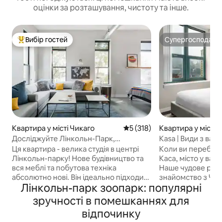
оцінки за розташування, чистоту та інше.
Вибір гостей
Супергосподар
Топ вибір гостей
Супергосподар
Квартира у місті Чикаго
Середня оцінка: 5 з 5, відгук
5 (318)
Квартира у місті 
Досліджуйте Лінкольн-Парк,
Kasa | Види з ваш
зупинившись у вишуканій квартирі
балкона | Чикаго
Ця квартира - велика студія в центрі
Коли ви перебува
Лінкольн-парку! Нове будівництво та
Каса, місто у ва
вся меблі та побутова техніка
Наше чудове роз
абсолютно нові. Він ідеально підходить
знайомство з Чик
Лінкольн-парк зоопарк: популярні
для пари...але також може спати 3-4
північ від центру 
для подорожі дівчат або сім 'ї з
декількох кроках 
зручності в помешканнях для
маленькими дітьми. Ви вводите свій
декількох хвилин
відпочинку
особистий код клавіатури, який ми
Мічиган-авеню та