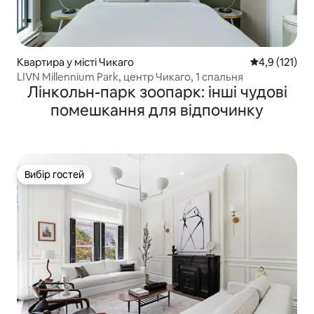
Квартира у місті Чикаго
Середня оцінк
4,9 (121)
LIVN Millennium Park, центр Чикаго, 1 спальня
Лінкольн-парк зоопарк: інші чудові
помешкання для відпочинку
Вибір гостей
Вибір гостей