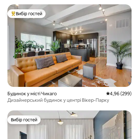
Вибір гостей
Топ вибір гостей
Будинок у місті Чикаго
Середня оцінка:
4,96 (299)
Дизайнерський будинок у центрі Вікер-Парку
Вибір гостей
Вибір гостей