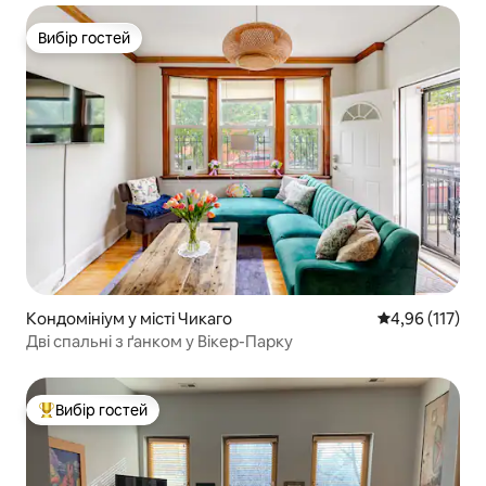
Вибір гостей
Вибір гостей
Кондомініум у місті Чикаго
Середня оцінка
4,96 (117)
Дві спальні з ґанком у Вікер-Парку
Вибір гостей
Топ вибір гостей