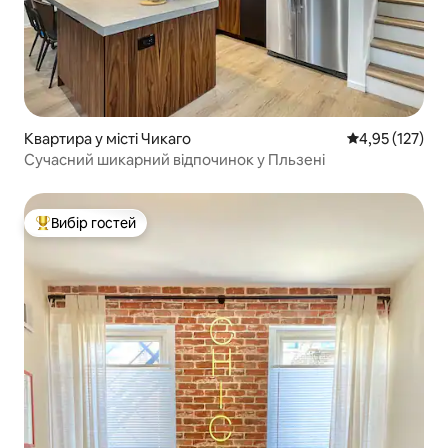
Квартира у місті Чикаго
Середня оцінка
4,95 (127)
Сучасний шикарний відпочинок у Пльзені
Вибір гостей
Топ вибір гостей