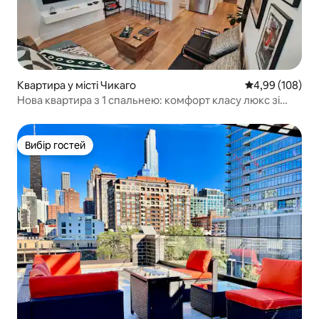
Квартира у місті Чикаго
Середня оцінка:
4,99 (108)
Нова квартира з 1 спальнею: комфорт класу люкс зі
спа-ванною
Вибір гостей
Вибір гостей