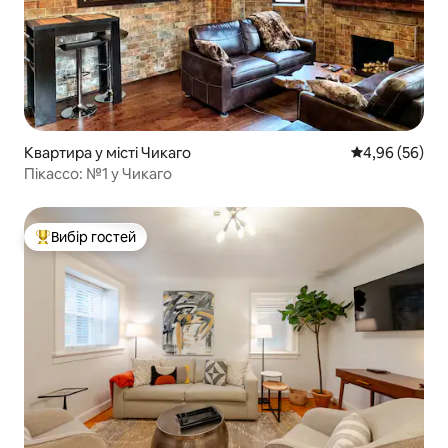
Квартира у місті Чикаго
Середня оцінка
4,96 (56)
Пікассо: №1 у Чикаго
Вибір гостей
Топ вибір гостей