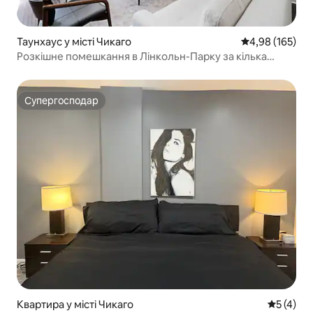
Таунхаус у місті Чикаго
Середня оцінка
4,98 (165)
Розкішне помешкання в Лінкольн-Парку за кілька
хвилин від центру міста
Супергосподар
Супергосподар
Квартира у місті Чикаго
Середня о
5 (4)