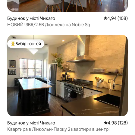
Будинок у місті Чикаго
Середня оцінка:
4,94 (108)
НОВИЙ! 3BR/2.5B Дюплекс на Noble Sq
Вибір гостей
Топ вибір гостей
Будинок у місті Чикаго
Середня оцінка
4,98 (128)
Квартира в Лінкольн-Парку 2 квартири в центрі