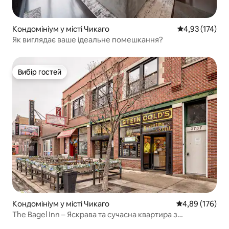
Кондомініум у місті Чикаго
Середня оцінка
4,93 (174)
Як виглядає ваше ідеальне помешкання?
Вибір гостей
Вибір гостей
Кондомініум у місті Чикаго
Середня оцінка
4,89 (176)
The Bagel Inn – Яскрава та сучасна квартира з
2 спальнями у Ріглівіллі