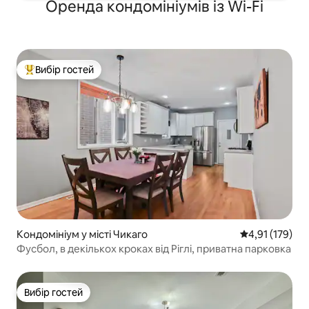
Оренда кондомініумів із Wi-Fi
Вибір гостей
Топ вибір гостей
Кондомініум у місті Чикаго
Середня оцінка
4,91 (179)
Фусбол, в декількох кроках від Ріглі, приватна парковка
Вибір гостей
Вибір гостей