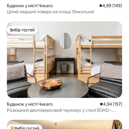
Будинок у місті Чикаго
Середня оцінка:
4,99 (149)
Цілий перший поверх на площі Лінкольна!
Вибір гостей
Вибір гостей
Будинок у місті Чикаго
Середня оцінка
4,94 (157)
Розкішний двоповерховий таунхаус у стилі SOHO –
Старе місто
Вибір гостей