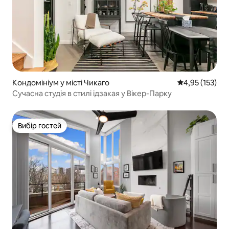
Кондомініум у місті Чикаго
Середня оцінка
4,95 (153)
Сучасна студія в стилі ідзакая у Вікер-Парку
Вибір гостей
Вибір гостей