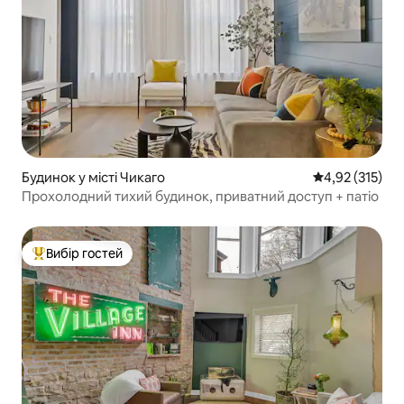
Будинок у місті Чикаго
Середня оцінка
4,92 (315)
Прохолодний тихий будинок, приватний доступ + патіо
Вибір гостей
Топ вибір гостей