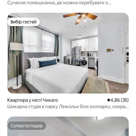
Сучасне помешкання, де можна перебувати з
домашніми тваринами, у Лінкольн-Парку | Усе поруч
Вибір гостей
Вибір гостей
Квартира у місті Чикаго
Середня оцінк
4,86 (35)
Шикарна студія в парку Лінкольн біля зоопарку, озера
та транзитної зони
Супергосподар
Супергосподар