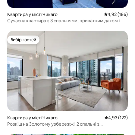
Квартира у місті Чикаго
Середня оцінка
4,92 (186)
Сучасна квартира з 3 спальнями, приватним дахом і
безкоштовним паркуванням
Вибір гостей
Вибір гостей
Квартира у місті Чикаго
Середня оцінка
4,93 (122)
Розкіш на Золотому узбережжі: 2 спальні з
панорамним видом на місто