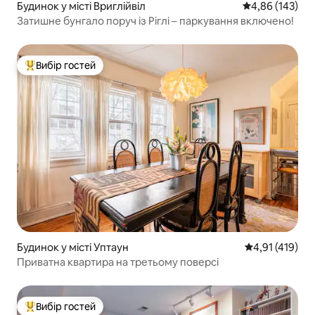
Будинок у місті Вриглійвіл
Середня оцінка
4,86 (143)
Затишне бунгало поруч із Ріглі – паркування включено!
Вибір гостей
Топ вибір гостей
Будинок у місті Уптаун
Середня оцінка
4,91 (419)
Приватна квартира на третьому поверсі
Вибір гостей
Топ вибір гостей