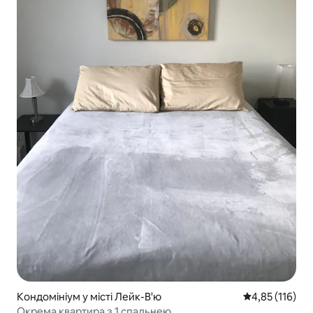
Кондомініум у місті Лейк-В'ю
Середня оцінка
4,85 (116)
Окрема квартира з 1 спальнею