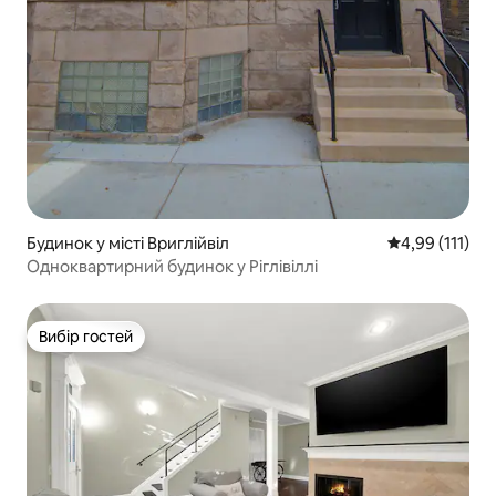
Будинок у місті Вриглійвіл
Середня оцінка
4,99 (111)
Одноквартирний будинок у Ріглівіллі
Вибір гостей
Вибір гостей