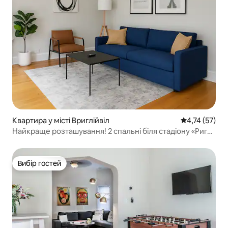
Квартира у місті Вриглійвіл
Середня оцінк
4,74 (57)
Найкраще розташування! 2 спальні біля стадіону «Риглі
Філд»
Вибір гостей
Вибір гостей