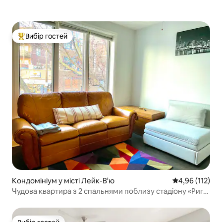
Вибір гостей
Топ вибір гостей
Кондомініум у місті Лейк-В'ю
Середня оцінка
4,96 (112)
Чудова квартира з 2 спальнями поблизу стадіону «Риглі
Філд»