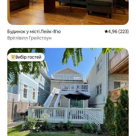
Будинок у місті Лейк-В'ю
Середня оцінка:
4,96 (223)
Вріглівілл Грейстоун
Вибір гостей
Топ вибір гостей