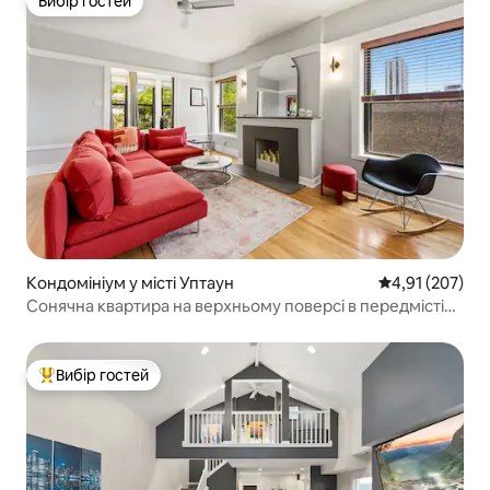
Вибір гостей
Вибір гостей
Кондомініум у місті Уптаун
Середня оцінка
4,91 (207)
Сонячна квартира на верхньому поверсі в передмісті
біля озера та Червоної лінії
Вибір гостей
Топ вибір гостей