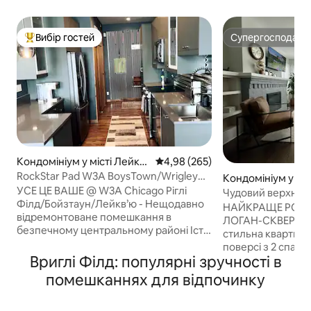
Вибір гостей
Супергосподар
Топ вибір гостей
Супергосподар
Кондомініум у місті Лейк-
Середня оцінка: 4,98 з 5, відгук
4,98 (265)
В'ю
RockStar Pad W3A BoysTown/Wrigley
Кондомініум у міст
Field/Паркінг
УСЕ ЦЕ ВАШЕ @ W3A Chicago Ріглі
de
Чудовий верхній 
Філд/Бойзтаун/Лейкв’ю - Нещодавно
декількох кроках 
НАЙКРАЩЕ РОЗ
відремонтоване помешкання в
ЛОГАН-СКВЕР/Е
безпечному центральному районі Іст-
стильна квартир
Лейкв'ю. -10 хв пішки до Wrigley Field,
поверсі з 2 спал
Boys town, пляжів, супермаркетів,
Вриглі Філд: популярні зручності в
кімнатами, розта
ресторанів з пізнім вечеряючим часом.
бажаного району
помешканнях для відпочинку
5 хвилин пішки до станції метро
розкішне помешк
«Шерідан» Червоної лінії (прямо до
15 хвилинах їзди в
центру міста), приватна закрита