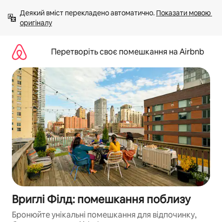
Перейти
Деякий вміст перекладено автоматично. 
Показати мовою 
до
оригіналу
вмісту
Перетворіть своє помешкання на Airbnb
Вриглі Філд: помешкання поблизу
Бронюйте унікальні помешкання для відпочинку,