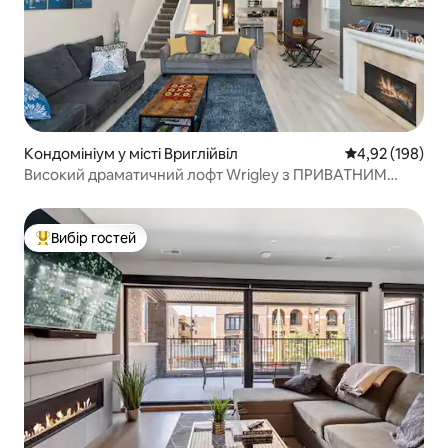
Кондомініум у місті Вриглійвіл
Середня оцінка
4,92 (198)
Високий драматичний лофт Wrigley з ПРИВАТНИМ
ДАХОМ
Вибір гостей
Топ вибір гостей