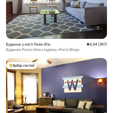
Будинок у місті Лейк-В'ю
Середня оцінка:
4,94 (397)
Будинок Роско біля стадіону «Риглі Філд»
Вибір гостей
Топ вибір гостей