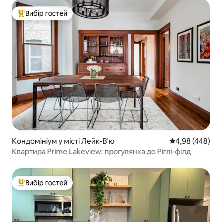
Вибір гостей
Топ вибір гостей
Кондомініум у місті Лейк-В'ю
Середня оцінка:
4,98 (448)
Квартира Prime Lakeview: прогулянка до Ріглі-філд
Вибір гостей
Топ вибір гостей