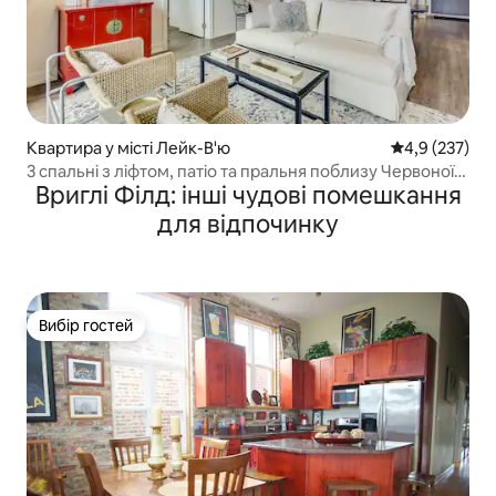
Квартира у місті Лейк-В'ю
Середня оцінк
4,9 (237)
3 спальні з ліфтом, патіо та пральня поблизу Червоної
Вриглі Філд: інші чудові помешкання
лінії
для відпочинку
Вибір гостей
Вибір гостей