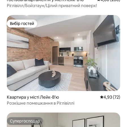
Ріглівілл/Бойзтаун/Цілий приватний поверх!
Вибір гостей
Вибір гостей
Квартира у місті Лейк-В'ю
Середня оцінк
4,93 (72)
Розкішне помешкання в Ріглівіллі
Супергосподар
Супергосподар