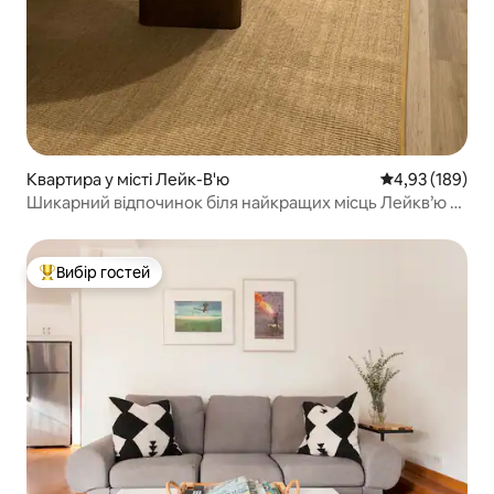
Квартира у місті Лейк-В'ю
Середня оцінка
4,93 (189)
Шикарний відпочинок біля найкращих місць Лейкв’ю та
Ріглі
Вибір гостей
Топ вибір гостей