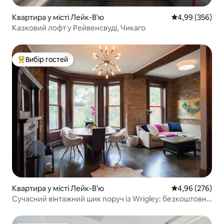
Квартира у місті Лейк-В'ю
Середня оцінка:
4,99 (356)
Казковий лофт у Рейвенсвуді, Чикаго
Вибір гостей
Топ вибір гостей
Квартира у місті Лейк-В'ю
Середня оцінка:
4,96 (276)
Сучасний вінтажний шик поруч із Wrigley: безкоштовна
парковка