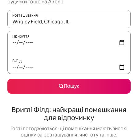
будинки тощо на Airbnb
Розташування
Отримавши результати пошуку, використовуйте для навігації с
Прибуття
Виїзд
Пошук
Вриглі Філд: найкращі помешкання
для відпочинку
Гості погоджуються: ці помешкання мають високі
оцінки за розташування, чистоту та інше.