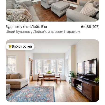
Будинок у місті Лейк-В'ю
Середня оцінка
4,86 (107)
Цілий будинок у Лейкв’ю з двором і гаражем
Вибір гостей
Топ вибір гостей