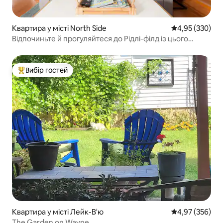
Квартира у місті North Side
Середня оцінка:
4,95 (330)
Відпочиньте й прогуляйтеся до Рідлі-філд із цього
комфортного помешкання
Вибір гостей
Топ вибір гостей
Квартира у місті Лейк-В'ю
Середня оцінка:
4,97 (356)
The Garden on Wayne