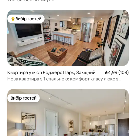
Вибір гостей
Топ вибір гостей
Квартира у місті Роджерс Парк, Західний
Середня оцінка:
4,99 (108)
Нова квартира з 1 спальнею: комфорт класу люкс зі
спа-ванною
Вибір гостей
Вибір гостей