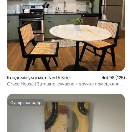
Кондомініум у місті North Side
Середня оцінка
4,98 (125)
Grace House | Затишне, сучасне + зручне помешкання
з 2 спальнями
Супергосподар
Супергосподар