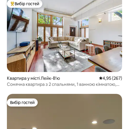
Вибір гостей
Топ вибір гостей
Квартира у місті Лейк-В'ю
Середня оцінка:
4,95 (267)
Сонячна квартира з 2 спальнями, 1 ванною кімнатою,
кухнею та пральною машиною
Вибір гостей
Вибір гостей