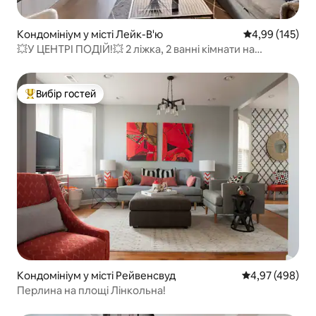
Кондомініум у місті Лейк-В'ю
Середня оцінка
4,99 (145)
💥У ЦЕНТРІ ПОДІЙ!💥 2 ліжка, 2 ванні кімнати на
Норталстед!
Вибір гостей
Топ вибір гостей
Кондомініум у місті Рейвенсвуд
Середня оцінка:
4,97 (498)
Перлина на площі Лінкольна!