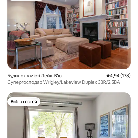
Будинок у місті Лейк-В'ю
Середня оцінка
4,94 (178)
Супергосподар Wrigley/Lakeview Duplex 3BR/2.5BA
Вибір гостей
Вибір гостей