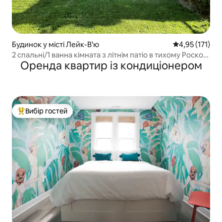
Будинок у місті Лейк-В'ю
Середня оцінка
4,95 (171)
2 спальні/1 ванна кімната з літнім патіо в тихому Роско-
Оренда квартир із кондиціонером
Вілледжі
Вибір гостей
Топ вибір гостей