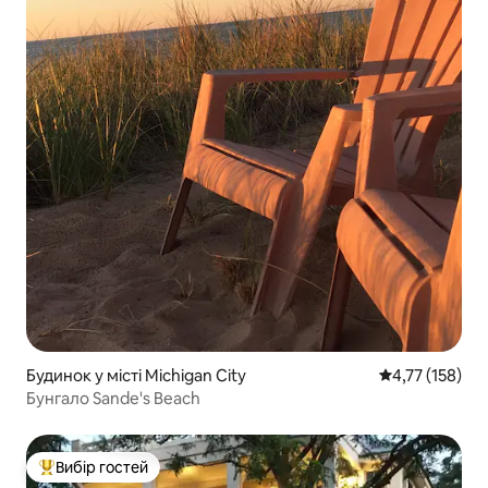
Будинок у місті Michigan City
Середня оцінка
4,77 (158)
Бунгало Sande's Beach
Вибір гостей
Топ вибір гостей