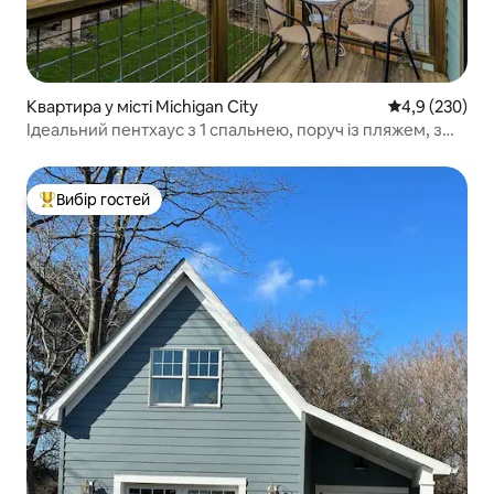
Квартира у місті Michigan City
Середня оцінк
4,9 (230)
Ідеальний пентхаус з 1 спальнею, поруч із пляжем, з
паркуванням!
Вибір гостей
Топ вибір гостей