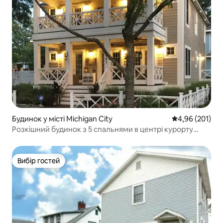
Будинок у місті Michigan City
Середня оцінка
4,96 (201)
Розкішний будинок з 5 спальнями в центрі курорту
Beachwalk
Вибір гостей
Вибір гостей