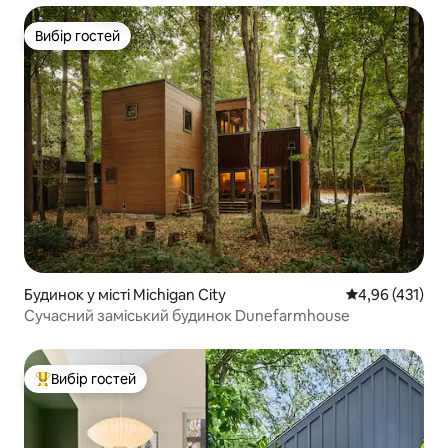
Вибір гостей
Вибір гостей
Будинок у місті Michigan City
Середня оцінка
4,96 (431)
Сучасний заміський будинок Dunefarmhouse
Вибір гостей
Топ вибір гостей