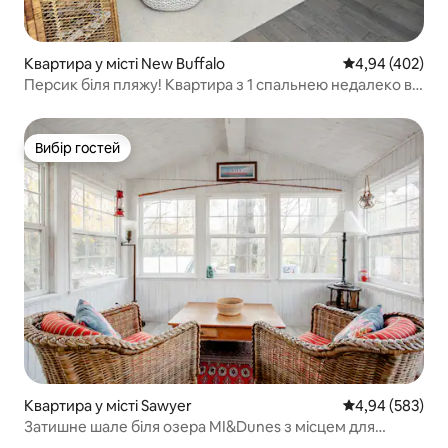
Квартира у місті New Buffalo
Середня оцінка:
4,94 (402)
Персик біля пляжу! Квартира з 1 спальнею недалеко від
центру міста
Вибір гостей
Вибір гостей
Квартира у місті Sawyer
Середня оцінка:
4,94 (583)
Затишне шале біля озера MI&Dunes з місцем для
багаття