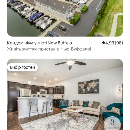
Кондомініум у місті New Buffalo
Середня оцінка
4,93 (98)
Живіть життям пристані в Нью-Буффало!
Вибір гостей
Вибір гостей