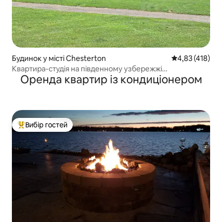
Будинок у місті Chesterton
Середня оцінка
4,83 (418)
Квартира-студія на південному узбережжі
Оренда квартир із кондиціонером
{Національний парк}
Вибір гостей
Топ вибір гостей