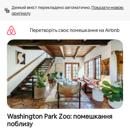
Перейти
Деякий вміст перекладено автоматично. 
Показати мовою 
до
оригіналу
вмісту
Перетворіть своє помешкання на Airbnb
Washington Park Zoo: помешкання
поблизу