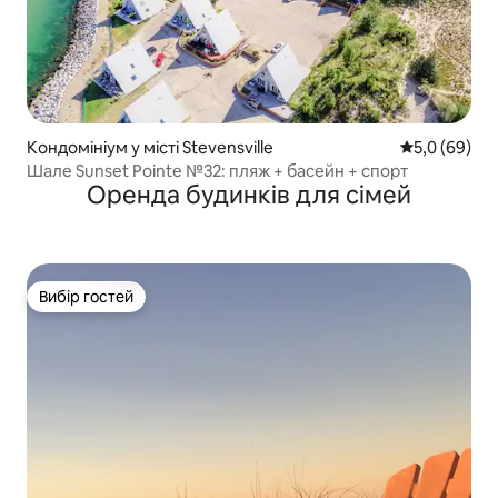
Кондомініум у місті Stevensville
Середня оцін
5,0 (69)
Шале Sunset Pointe №32: пляж + басейн + спорт
Оренда будинків для сімей
Вибір гостей
Вибір гостей