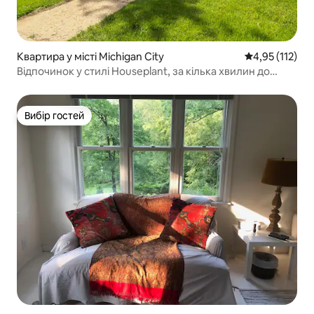
Квартира у місті Michigan City
Середня оцінка
4,95 (112)
Відпочинок у стилі Houseplant, за кілька хвилин до
пляжу та дюн
Вибір гостей
Вибір гостей