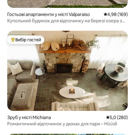
Гостьові апартаменти у місті Valparaiso
Середня оцінка:
4,98 (169)
Купольний будинок для відпочинку на березі озера з
гідромасажною ванною поблизу Індіана-Д'юнс
Вибір гостей
Топ вибір гостей
Зруб у місті Michiana
Середня оцінк
5,0 (280)
Романтичний відпочинок у дюнах для пари – Hüüsli