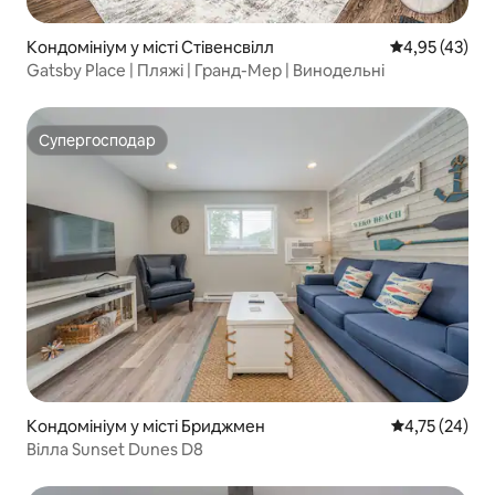
Кондомініум у місті Стівенсвілл
Середня оцінк
4,95 (43)
Gatsby Place | Пляжі | Гранд-Мер | Винодельні
Супергосподар
Супергосподар
Кондомініум у місті Бриджмен
Середня оцінк
4,75 (24)
Вілла Sunset Dunes D8