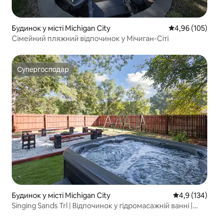
Будинок у місті Michigan City
Середня оцінка
4,96 (105)
Сімейний пляжний відпочинок у Мічиган-Сіті
Супергосподар
Супергосподар
Будинок у місті Michigan City
Середня оцінк
4,9 (134)
Singing Sands Trl | Відпочинок у гідромасажній ванні |
Можна з собаками