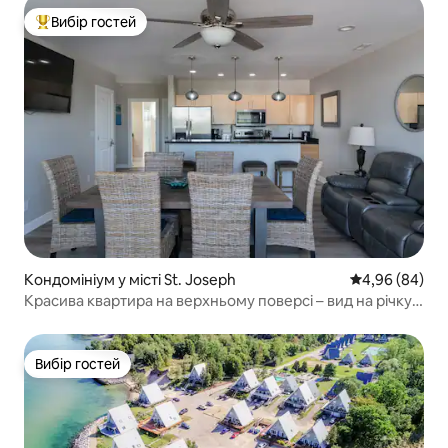
Вибір гостей
Топ вибір гостей
Кондомініум у місті St. Joseph
Середня оцінка
4,96 (84)
Красива квартира на верхньому поверсі – вид на річку –
біля пляжу
Вибір гостей
Вибір гостей