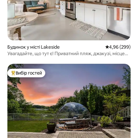
Будинок у місті Lakeside
Середня оцінка:
4,96 (299)
Увагадайте, що тут є! Приватний пляж, джакузі, місце
для багаття!
Вибір гостей
Топ вибір гостей