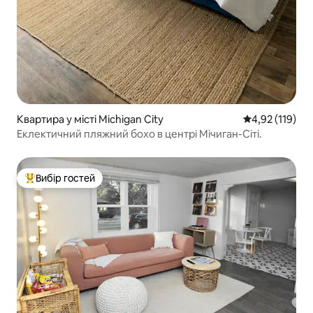
Квартира у місті Michigan City
Середня оцінка
4,92 (119)
Еклектичний пляжний бохо в центрі Мічиган-Сіті.
Вибір гостей
Топ вибір гостей