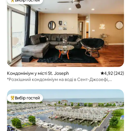
Вибір гостей
Топ вибір гостей
Кондомініум у місті St. Joseph
Середня оцінка:
4,92 (242)
*Розкішний кондомініум на воді в Сент-Джозефі,
2 ліжка queen-size*
Вибір гостей
Топ вибір гостей