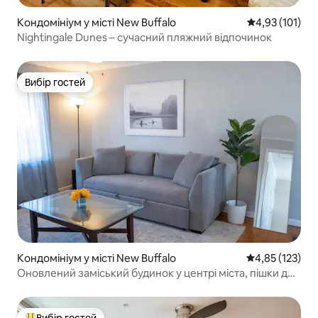
Кондомініум у місті New Buffalo
Середня оцінка
4,93 (101)
Nightingale Dunes – сучасний пляжний відпочинок
Вибір гостей
Вибір гостей
Кондомініум у місті New Buffalo
Середня оцінка
4,85 (123)
Оновлений заміський будинок у центрі міста, пішки до
пляжу