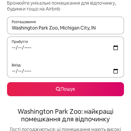
Бронюйте унікальні помешкання для відпочинку,
будинки тощо на Airbnb
Розташування
Отримавши результати пошуку, використовуйте для навігації с
Прибуття
Виїзд
Пошук
Washington Park Zoo: найкращі
помешкання для відпочинку
Гості погоджуються: ці помешкання мають високі