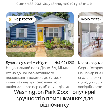
оцінки за розташування, чистоту та інше.
Вибір гостей
Вибір гостей
Топ вибір гостей
Вибір гостей
Будинок у місті Michigan Cit
Середня оцінка: 4,92 з 5, відгук
4,92 (120)
Квартира у місті 
y
ity
Національний парк Дюнс-Біч, Мічиган-
Серце історично
Сіті, Індіана
району*Король*П
Втеча до нашого затишного
Наша чарівна ква
помешкання всього в декількох
спальнею (кінг-с
хвилинах від приголомшливого
підходить для від
національного парку «Дюни Індіани»!
західній частині ш
Washington Park Zoo: популярні
Цей чарівний відпочинок,
забезпечує все н
розташований у центрі Мічигану,
приємного переб
зручності в помешканнях для
пропонує розслаблюючий відпочинок
*Перегляньте інш
відпочинку
Насолоджуйтеся добре мебльованою
самій будівлі*. 