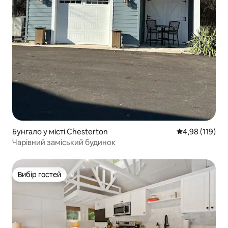
Бунгало у місті Chesterton
Середня оцінка
4,98 (119)
Чарівний заміський будинок
Вибір гостей
Вибір гостей