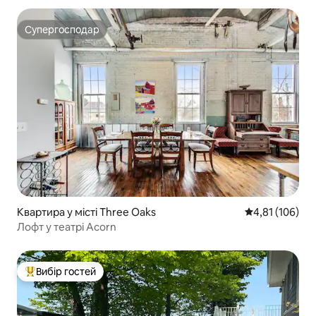
Супергосподар
Супергосподар
Квартира у місті Three Oaks
Середня оцінка
4,81 (106)
Лофт у театрі Acorn
Вибір гостей
Топ вибір гостей