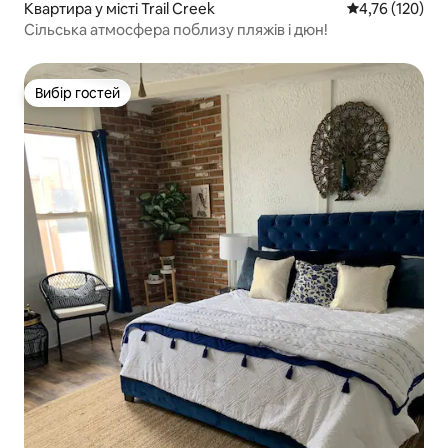
Квартира у місті Trail Creek
Середня оцінка
4,76 (120)
Сільська атмосфера поблизу пляжів і дюн!
Вибір гостей
Вибір гостей