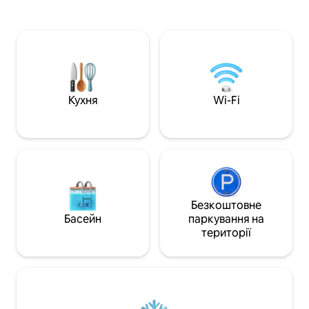
вітальнею, повністю обладнаною
Lighthouse Outlet
кухнею та 2 комфортабельними
пивоварень, наці
спальнями. Блаженство на відкритому
парків Індіана Дюн
повітрі: відпочиньте на приватній
Вашингтон (1,4 ми
терасі або відвідайте наш прекрасний
Залізнична плат
сад - ідеальний варіант для відпочинку.
знаходиться поз
Пригоди чекають: всього в декількох
тихій зоні). Одно
хвилинах їзди від піщаних берегів
легко дістатися д
Кухня
Wi-Fi
парку, пішохідних стежок, озера
Саут-Бенд. Одног
Мічиган. **ЗВ 'ЯЖІТЬСЯ З НАМИ, ЩОБ
гру Нотр-Дам, а 
ДІЗНАТИСЯ ПРО СЕЗОННІ ЗНИЖКИ**
ведмедів.
Безкоштовне
Басейн
паркування на
території