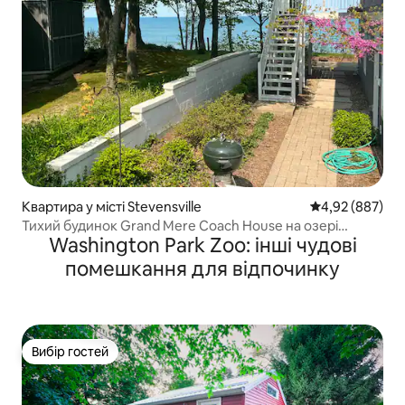
Квартира у місті Stevensville
Середня оцінка:
4,92 (887)
Тихий будинок Grand Mere Coach House на озері
Washington Park Zoo: інші чудові
Мічиган
помешкання для відпочинку
Вибір гостей
Вибір гостей