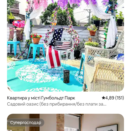
Квартира у місті Гумбольдт Парк
Середня оцінка
4,89 (151)
Садовий оазис (без прибирання/без плати за
прибирання)
Супергосподар
Супергосподар