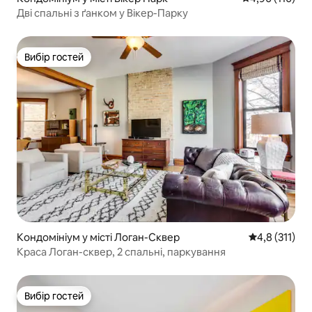
Дві спальні з ґанком у Вікер-Парку
Вибір гостей
Вибір гостей
Кондомініум у місті Логан-Сквер
Середня оцінк
4,8 (311)
Краса Логан-сквер, 2 спальні, паркування
Вибір гостей
Вибір гостей