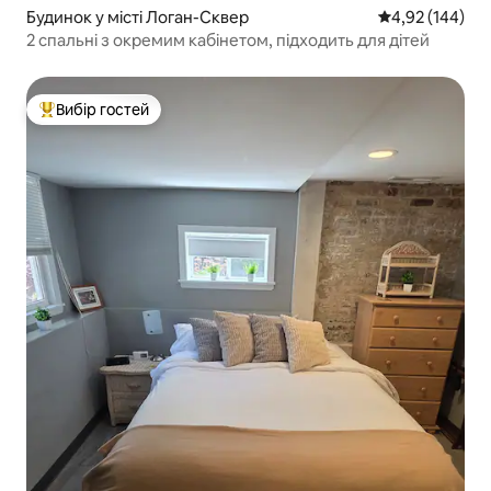
Будинок у місті Логан-Сквер
Середня оцінка
4,92 (144)
2 спальні з окремим кабінетом, підходить для дітей
Вибір гостей
Топ вибір гостей