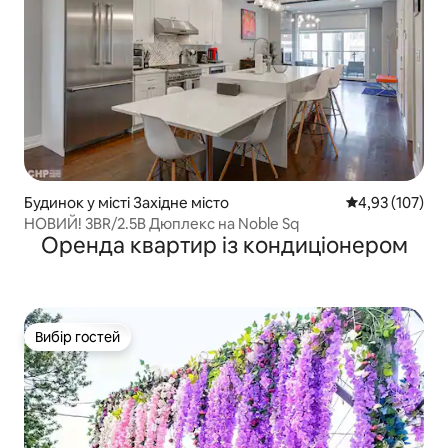
Будинок у місті Західне місто
Середня оцінка
4,93 (107)
НОВИЙ! 3BR/2.5B Дюплекс на Noble Sq
Оренда квартир із кондиціонером
Вибір гостей
Вибір гостей