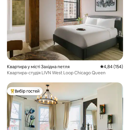
Квартира у місті Західна петля
Середня оцінка
4,84 (154)
Квартира-студія LIVN West Loop Chicago Queen
Вибір гостей
Топ вибір гостей