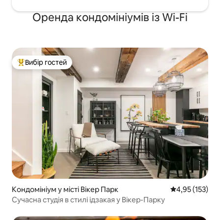
Оренда кондомініумів із Wi-Fi
Вибір гостей
Топ вибір гостей
Кондомініум у місті Вікер Парк
Середня оцінка
4,95 (153)
Сучасна студія в стилі ідзакая у Вікер-Парку