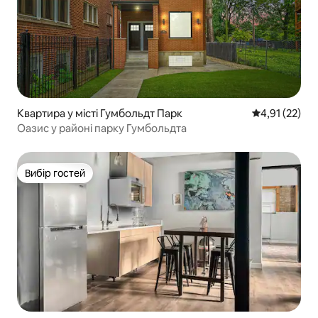
Квартира у місті Гумбольдт Парк
Середня оцінк
4,91 (22)
Оазис у районі парку Гумбольдта
Вибір гостей
Вибір гостей