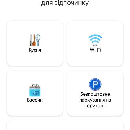
для відпочинку
стільниця з робочою поверхнею та
Мічиган-авеню та
ванна на ніжках у ванній кімнаті. Не
Наші апартамент
підходить для немовлят/дітей. МИ НЕ
зручностями ідеа
ЗДАЄМО В ОРЕНДУ НА «CL», НЕ
тривалого перебу
ПЕРЕКАЧУЙТЕ $ ЦЕ ШАХРАЙСТВО
відпустки. Наші 
БЛИЗЬКО ДО ОБ 'ЄДНАНОГО ЦЕНТРУ
технічною підтр
Нові ресторани ТА улюблені райони, а
самостійне прибут
також коктейль-бари ТА музичні
цілодобову підтр
майданчики. Метро, CTA {автобуси та
допомогою SMS-п
Кухня
Wi-Fi
поїзди} поруч. Metra: безкоштовне
телефону, а також
вуличне паркування Western &
реєстрації через 
Hubbard прямо перед будинком!
Безкоштовне
Басейн
паркування на
території