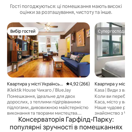
Гості погоджуються: ці помешкання мають високі
оцінки за розташування, чистоту та інше.
Вибір гостей
Супергосподар
Вибір гостей
Супергосподар
Квартира у місті Українськ
Середня оцінка: 4,92 з 5, відгук
4,92 (266)
Квартира у місті 
е село
iKlektik House Чикаго / BlueJay
Kasa | Види з ваш
балкона | Чикаго
Помешкання, ідеальне для двох
Коли ви перебува
дорослих, з теплими підігріваними
Каса, місто у ва
підлогами, дивовижною майстерністю
Наше чудове роз
виконання та творами мистецтва.
знайомство з Чик
Консерваторія Гарфілд-Парку:
Вбудоване ліжко розміру «king size»,
північ від центру 
виготовлене на замовлення. Велика
декількох кроках 
популярні зручності в помешканнях
індивідуальна кухня, кухонна
декількох хвилин