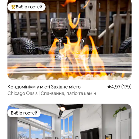
Вибір гостей
Топ вибір гостей
Кондомініум у місті Західне місто
Середня оцінка
4,97 (179)
Chicago Oasis | Спа-ванна, патіо та камін
Вибір гостей
Вибір гостей