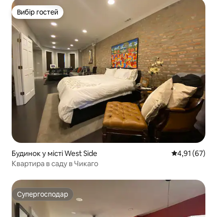
Вибір гостей
Вибір гостей
Будинок у місті West Side
Середня оцінк
4,91 (67)
Квартира в саду в Чикаго
Супергосподар
Супергосподар