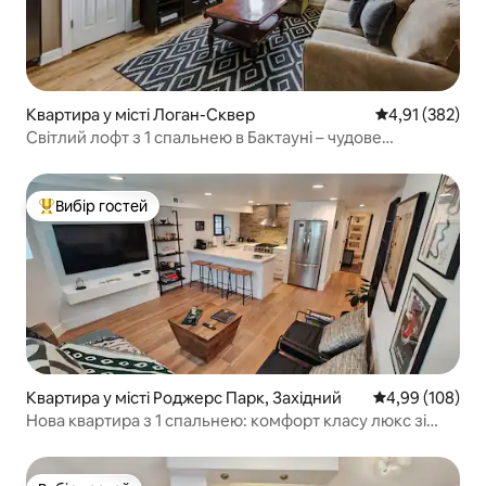
Квартира у місті Логан-Сквер
Середня оцінка
4,91 (382)
Світлий лофт з 1 спальнею в Бактауні – чудове
розташування!
Вибір гостей
Топ вибір гостей
Квартира у місті Роджерс Парк, Західний
Середня оцінка:
4,99 (108)
Нова квартира з 1 спальнею: комфорт класу люкс зі
спа-ванною