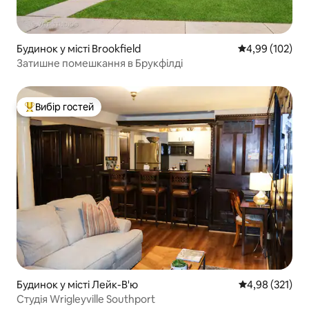
Будинок у місті Brookfield
Середня оцінка
4,99 (102)
Затишне помешкання в Брукфілді
Вибір гостей
Топ вибір гостей
Будинок у місті Лейк-В'ю
Середня оцінка
4,98 (321)
Студія Wrigleyville Southport