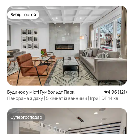
Вибір гостей
Вибір гостей
Будинок у місті Гумбольдт Парк
Середня оцінка
4,96 (121)
Панорама з даху | 5 кімнат із ванними | Ігри | DT 14 хв
Супергосподар
Супергосподар