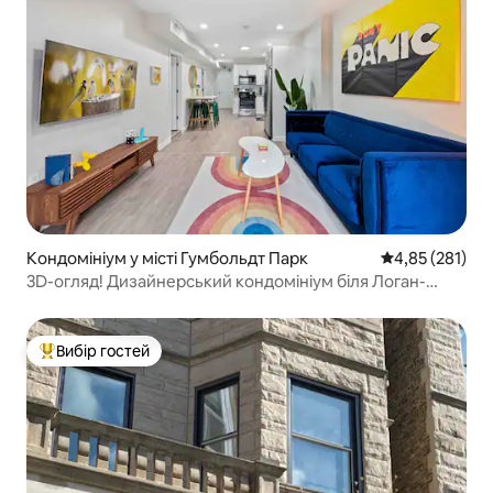
Кондомініум у місті Гумбольдт Парк
Середня оцінка
4,85 (281)
3D-огляд! Дизайнерський кондомініум біля Логан-
сквер
Вибір гостей
Топ вибір гостей