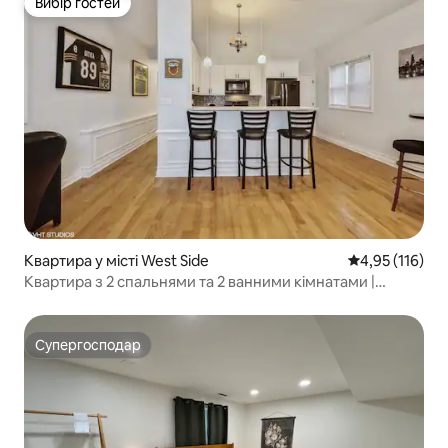
Вибір гостей
Вибір гостей
Квартира у місті West Side
Середня оцінка
4,95 (116)
Квартира з 2 спальнями та 2 ванними кімнатами |
недалеко від Каліфорнійського університету з
безкоштовним паркуванням
Супергосподар
Супергосподар