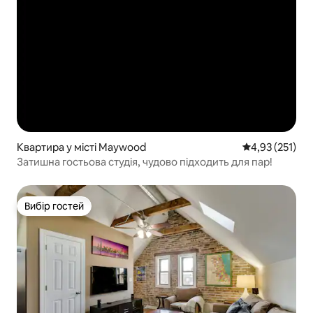
Квартира у місті Maywood
Середня оцінка
4,93 (251)
Затишна гостьова студія, чудово підходить для пар!
Вибір гостей
Вибір гостей