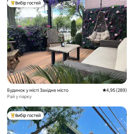
Вибір гостей
Топ вибір гостей
Будинок у місті Західне місто
Середня оцінка:
4,95 (289)
Рай у парку
Вибір гостей
Топ вибір гостей