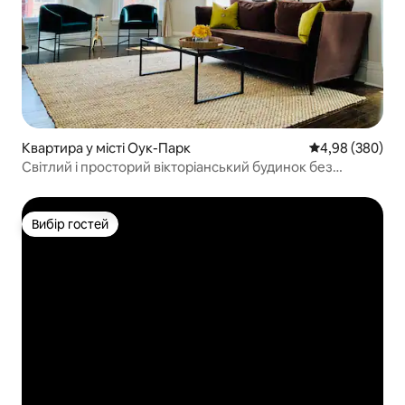
Квартира у місті Оук-Парк
Середня оцінка:
4,98 (380)
Світлий і просторий вікторіанський будинок без
парковки, пішки до поїзда
Вибір гостей
Вибір гостей