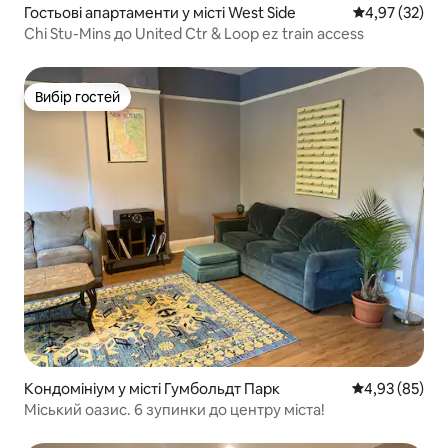
Гостьові апартаменти у місті West Side
Середня оцінк
4,97 (32)
Chi Stu-Mins до United Ctr & Loop ez train access
Вибір гостей
Вибір гостей
Кондомініум у місті Гумбольдт Парк
Середня оцінк
4,93 (85)
Міський оазис. 6 зупинки до центру міста!