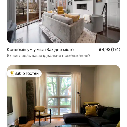
Кондомініум у місті Західне місто
Середня оцінка
4,93 (174)
Як виглядає ваше ідеальне помешкання?
Вибір гостей
Топ вибір гостей