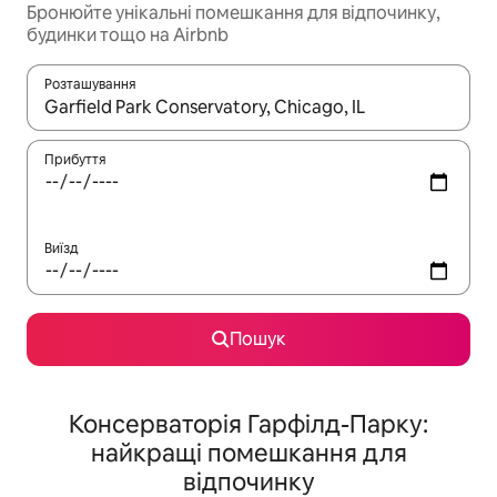
Бронюйте унікальні помешкання для відпочинку,
будинки тощо на Airbnb
Розташування
Отримавши результати пошуку, використовуйте для навігації с
Прибуття
Виїзд
Пошук
Консерваторія Гарфілд-Парку:
найкращі помешкання для
відпочинку