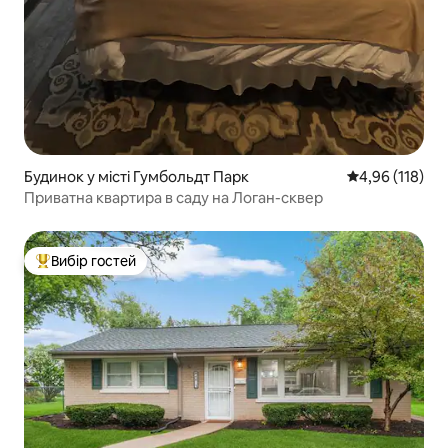
Будинок у місті Гумбольдт Парк
Середня оцінка
4,96 (118)
Приватна квартира в саду на Логан-сквер
Вибір гостей
Топ вибір гостей