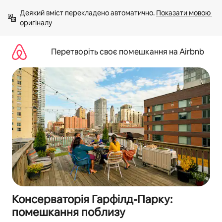
Перейти
Деякий вміст перекладено автоматично. 
Показати мовою 
до
оригіналу
вмісту
Перетворіть своє помешкання на Airbnb
Консерваторія Гарфілд-Парку:
помешкання поблизу