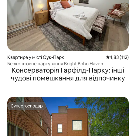
Квартира у місті Оук-Парк
Середня оцінка
4,83 (112)
Безкоштовне паркування Bright Boho Haven
Консерваторія Гарфілд-Парку: інші
чудові помешкання для відпочинку
Супергосподар
Супергосподар