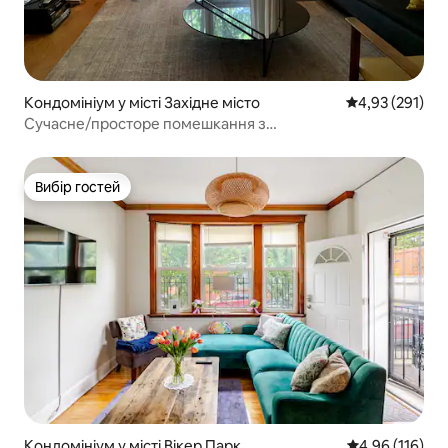
Кондомініум у місті Західне місто
Середня оцінка
4,93 (291)
Сучасне/просторе помешкання з
2 спальнями/2 ванними кімнатами у Вест-Тауні
Вибір гостей
Вибір гостей
Кондомініум у місті Вікер Парк
Середня оцінка
4,96 (116)