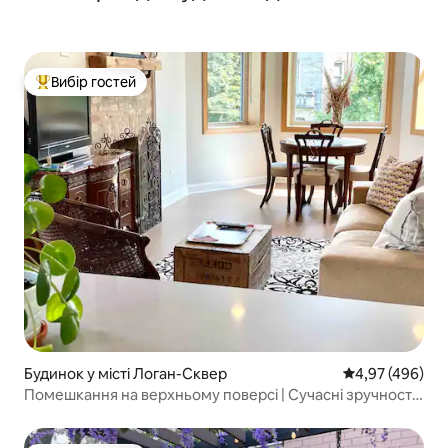
Вибір гостей
Топ вибір гостей
Будинок у місті Логан-Сквер
Середня оцінка:
4,97 (496)
Помешкання на верхньому поверсі | Сучасні зручності |
Пишний сад