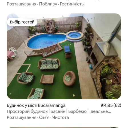
Розташування
·
Поблизу
·
Гостинність
Вибір гостей
Вибір гостей
Будинок у місті Bucaramanga
Середня оцінк
4,95 (62)
Просторий будинок | Басейн | Барбекю | Ідеальне
розташування
Розташування
·
Сім’я
·
Чистота