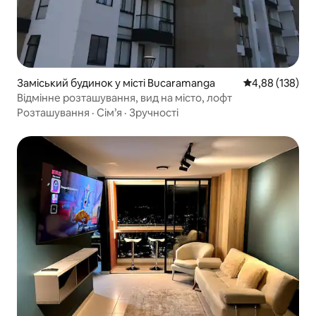
Заміський будинок у місті Bucaramanga
Середня оцінка
4,88 (138)
Відмінне розташування, вид на місто, лофт
Розташування
·
Сім’я
·
Зручності