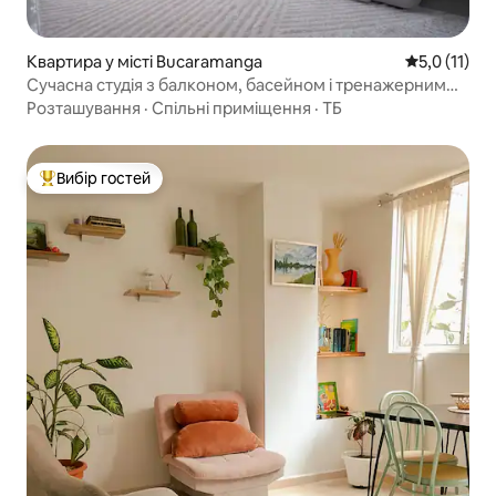
Квартира у місті Bucaramanga
Середня оцін
5,0 (11)
Сучасна студія з балконом, басейном і тренажерним
залом
Розташування
·
Спільні приміщення
·
ТБ
Вибір гостей
Топ вибір гостей