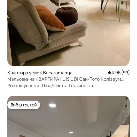
Квартира у місті Bucaramanga
Середня оцінк
4,95 (93)
Мальовнича КВАРТИРА | UIS UDI Сан-Тото Колізеум
Стадіон
Розташування
·
Ціна/якість
·
Гостинність
Вибір гостей
Вибір гостей