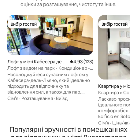
оцінки за розташування, чистоту та інше.
Вибір гостей
Вибір гостей
Вибір гостей
Вибір гостей
Лофт у місті Кабесера дель
Середня оцінка: 4,93 з 5, відгук
4,93 (123)
Янно
Лофт з видом на парк - Кондиціонер -
Гамак - Узголів'я
Насолоджуйтеся сучасним лофтом у
Кабесера-дель-Льяно, який ідеально
Квартира у місті
підходить для відпочинку та
відновлення сил, а також для пар.
Квартира в Сотом
Ліжко розміру King size, 55-дюймовий
розташування!
Сім’я
·
Розташування
·
Виїзд
Ласкаво просимо
телевізор перед ліжком, вікна від
ідеального поме
підлоги до стелі зі
комфортабельний
світлоблокувальними шторами,
Edificio en Sotom
вітальня з гамаком та їдальня,
неперевершене р
Сім’я
·
Ціна/якість
обладнана кухня, кондиціонер, Wi-Fi із
Популярні зручності в помешканнях
парком Turbay, н
резервним джерелом живлення та
Valencia та в одно