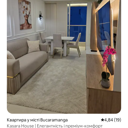
Квартира у місті Bucaramanga
Середня оцінк
4,84 (19)
Kasara House | Елегантність і преміум-комфорт