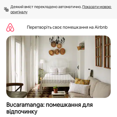
Перейти
Деякий вміст перекладено автоматично. 
Показати мовою 
до
оригіналу
вмісту
Перетворіть своє помешкання на Airbnb
Bucaramanga: помешкання для
відпочинку