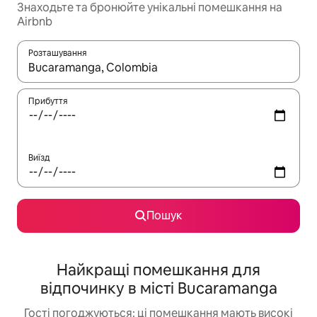
Знаходьте та бронюйте унікальні помешкання на
Airbnb
Розташування
Отримавши результати пошуку, використовуйте для навігації с
Прибуття
Виїзд
Пошук
Найкращі помешкання для
відпочинку в місті Bucaramanga
Гості погоджуються: ці помешкання мають високі