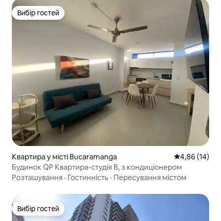
Вибір гостей
Вибір гостей
Квартира у місті Bucaramanga
Середня оцінк
4,86 (14)
Будинок QP Квартира-студія B, з кондиціонером
Розташування
·
Гостинність
·
Пересування містом
Вибір гостей
Вибір гостей