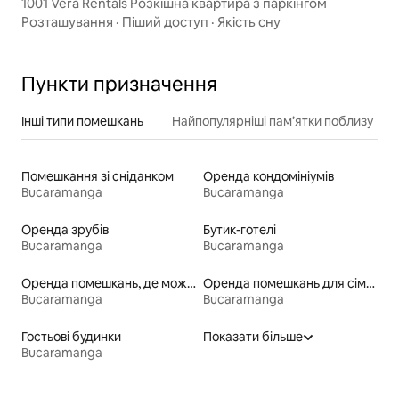
1001 Vera Rentals Розкішна квартира з паркінгом
Розташування
·
Піший доступ
·
Якість сну
Пункти призначення
Інші типи помешкань
Найпопулярніші пам’ятки поблизу
Помешкання зі сніданком
Оренда кондомініумів
Bucaramanga
Bucaramanga
Оренда зрубів
Бутик-готелі
Bucaramanga
Bucaramanga
Оренда помешкань, де можна перебувати з домашніми тваринами
Оренда помешкань для сімей
Bucaramanga
Bucaramanga
Гостьові будинки
Показати більше
Bucaramanga