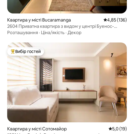
Квартира у місті Bucaramanga
Середня оцінка
4,85 (136)
2604 Приватна квартира з видом у центрі Буенос-
Айреса
Розташування
·
Ціна/якість
·
Декор
Вибір гостей
Топ вибір гостей
Квартира у місті Сотомайор
Середня оцін
5,0 (19)