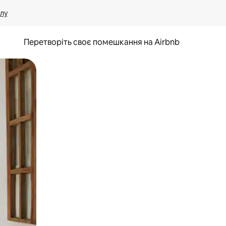
лу
Перетворіть своє помешкання на Airbnb
и дотику та гортання.