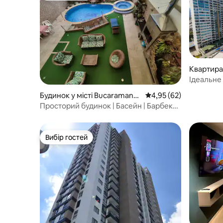
Квартира
a
Ідеальне
перед ТЦ
Будинок у місті Bucaramang
Середня оцінка: 4,95 з
4,95 (62)
a
Просторий будинок | Басейн | Барбекю
| Ідеальне розташування
Вибір гостей
Вибір гостей