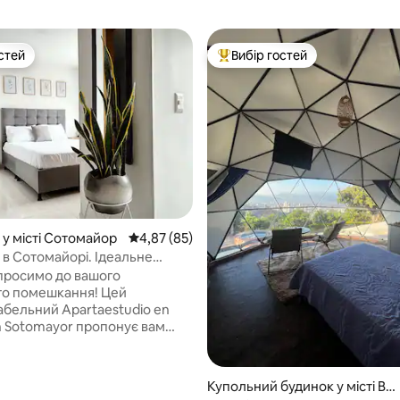
стей
Вибір гостей
стей
Топ вибір гостей
5, відгуки: 123
 у місті Сотомайор
Середня оцінка: 4,87 з 5, відгуки: 85
4,87 (85)
 в Сотомайорі. Ідеальне
ання!
просимо до вашого
го помешкання! Цей
бельний Apartaestudio en
en Sotomayor пропонує вам
ршене розташування за
rbay, на Avenida González
та в одному кварталі від
Купольний будинок у місті Bu
7. Насолоджуйтеся спокоєм і