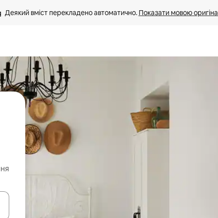
Деякий вміст перекладено автоматично. 
Показати мовою оригіна
ння
я навігації сторінкою клавіші зі стрілками вгору та вниз або жест