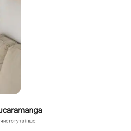
Bucaramanga
чистоту та інше.