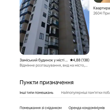
Квартира 
ga
2604 При
центрі Б
Заміський будинок у місті B
Середня оцінка: 4,88 з 
4,88 (138)
ucaramanga
Відмінне розташування, вид на місто,
лофт
Пункти призначення
Інші типи помешкань
Найпопулярніші пам’ятки поб
Помешкання зі сніданком
Оренда кондомініумів