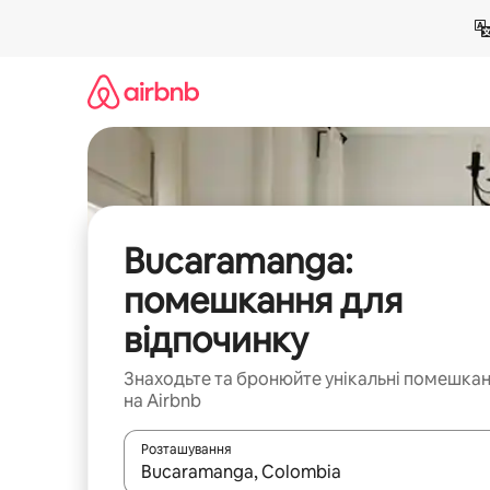
Перейти
до
вмісту
Bucaramanga:
помешкання для
відпочинку
Знаходьте та бронюйте унікальні помешка
на Airbnb
Розташування
Отримавши результати пошуку, використовуйте дл