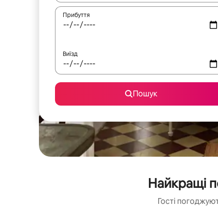
Прибуття
Виїзд
Пошук
Найкращі п
Гості погоджуют