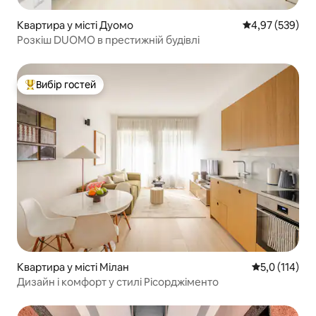
Квартира у місті Дуомо
Середня оцінка:
4,97 (539)
Розкіш DUOMO в престижній будівлі
Вибір гостей
Топ вибір гостей
Квартира у місті Мілан
Середня оцінк
5,0 (114)
Дизайн і комфорт у стилі Рісорджіменто