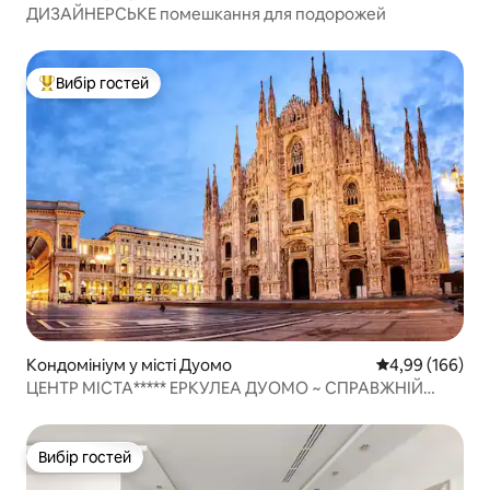
ДИЗАЙНЕРСЬКЕ помешкання для подорожей
Вибір гостей
Топ вибір гостей
Кондомініум у місті Дуомо
Середня оцінка:
4,99 (166)
ЦЕНТР МІСТА***** ЕРКУЛЕА ДУОМО ~ СПРАВЖНІЙ
МІЛАН
Вибір гостей
Вибір гостей