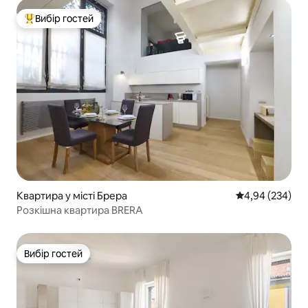
Вибір гостей
Топ вибір гостей
Квартира у місті Брера
Середня оцінка:
4,94 (234)
Розкішна квартира BRERA
Вибір гостей
Вибір гостей