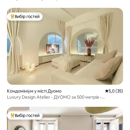
Вибір гостей
Топ вибір гостей
Кондомініум у місті Дуомо
Середня оцін
5,0 (35)
Luxury Design Atelier - ДУОМО за 500 метрів -
Кондиціонер
Вибір гостей
Топ вибір гостей