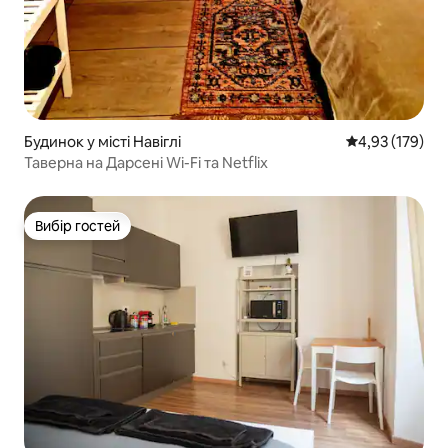
Будинок у місті Навіглі
Середня оцінка
4,93 (179)
Таверна на Дарсені Wi-Fi та Netflix
Вибір гостей
Вибір гостей