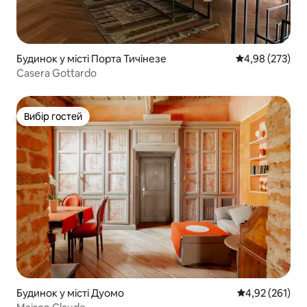
Будинок у місті Порта Тичінезе
Середня оцінка:
4,98 (273)
Casera Gottardo
Вибір гостей
Вибір гостей
Будинок у місті Дуомо
Середня оцінка
4,92 (261)