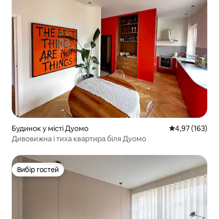
Будинок у місті Дуомо
Середня оцінка
4,97 (163)
Дивовижна і тиха квартира біля Дуомо
Вибір гостей
Вибір гостей