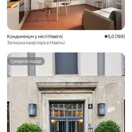
Кондомініум у місті Навіглі
Середня оцінк
5,0 (169)
Затишна квартира в Навільї
Супергосподар
Супергосподар