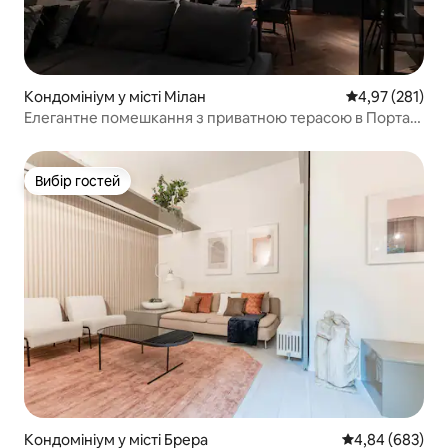
Кондомініум у місті Мілан
Середня оцінка
4,97 (281)
Елегантне помешкання з приватною терасою в Порта-
Венеція
Вибір гостей
Вибір гостей
Кондомініум у місті Брера
Середня оцінка:
4,84 (683)