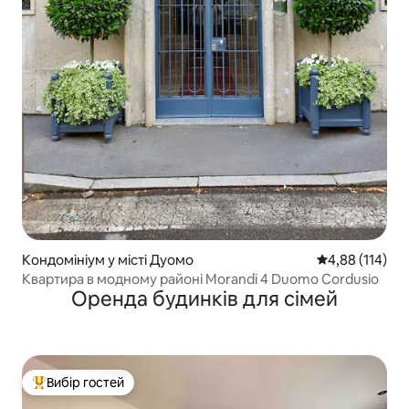
Кондомініум у місті Дуомо
Середня оцінка
4,88 (114)
Квартира в модному районі Morandi 4 Duomo Cordusio
Оренда будинків для сімей
Вибір гостей
Топ вибір гостей