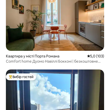
Квартира у місті Порта Романа
Середня оцінк
5,0 (103)
Comfort home Дуомо Навіллі Бокконі | безкоштовне
зберігання
Вибір гостей
Топ вибір гостей