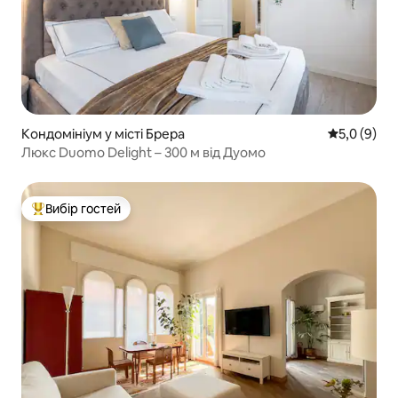
Кондомініум у місті Брера
Середня оці
5,0 (9)
Люкс Duomo Delight – 300 м від Дуомо
Вибір гостей
Топ вибір гостей