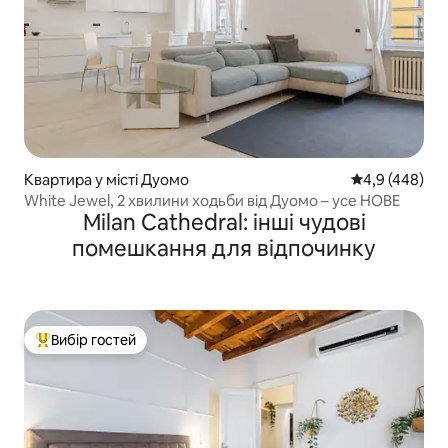
Квартира у місті Дуомо
Середня оцінка
4,9 (448)
White Jewel, 2 хвилини ходьби від Дуомо – усе НОВЕ
Milan Cathedral: інші чудові
помешкання для відпочинку
Вибір гостей
Топ вибір гостей