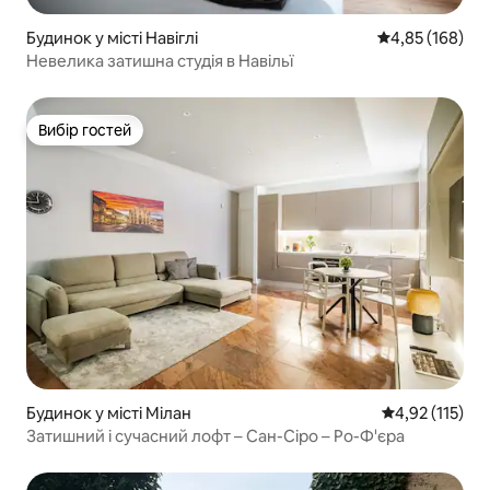
Будинок у місті Навіглі
Середня оцінка
4,85 (168)
Невелика затишна студія в Навільї
Вибір гостей
Вибір гостей
Будинок у місті Мілан
Середня оцінка
4,92 (115)
Затишний і сучасний лофт – Сан-Сіро – Ро-Ф'єра