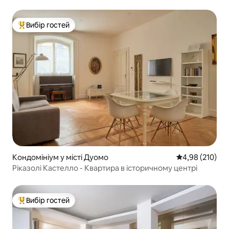
Вибір гостей
Топ вибір гостей
Кондомініум у місті Дуомо
Середня оцінка
4,98 (210)
Ріказолі Кастелло - Квартира в історичному центрі
Вибір гостей
Топ вибір гостей