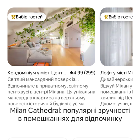
Вибір гостей
Вибір гостей
Топ вибір гостей
Топ вибір гостей
Кондомініум у місті Центр і
Середня оцінка: 4,99 з 5, відгук
4,99 (299)
Лофт у місті Міла
сторії
Світлий мансардний поверх із
Дизайнерський ло
кондиціонером, центральним
центральним вок
Відпочиньте в приватному, світлому
Відчуй Мілан у д
опаленням, спокійний
Венеція]
пентхаусі в центрі Мілана. Ця унікальна
помешканні в Пор
мансардна квартира на верхньому
хвилин від Центр
поверсі в історичній будівлі з усіма
Дуомо: уяви, що 
Milan Cathedral: популярні зручності
сучасними зручностями пропонує
сучасному лофті в
тихе місце відпочинку для двох в
історичними каф
в помешканнях для відпочинку
центрі міста. Тут є повністю обладнана
ресторанами та б
кухня, окремий стіл/робоче місце,
моди, що знаходят
система домашнього кінотеатру з
Тихий та елегант
аудіосистемою Sonos і два
куточок чекає на