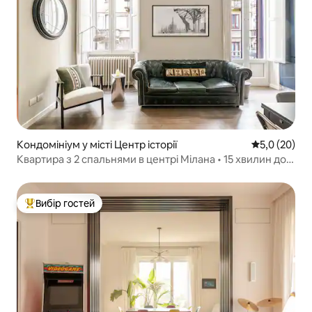
Кондомініум у місті Центр історії
Середня оцін
5,0 (20)
Квартира з 2 спальнями в центрі Мілана • 15 хвилин до
Дуомо • Балкон
Вибір гостей
Топ вибір гостей