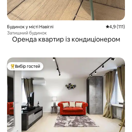
Будинок у місті Навіглі
Середня оцінк
4,9 (111)
Затишний будинок
Оренда квартир із кондиціонером
Вибір гостей
Топ вибір гостей