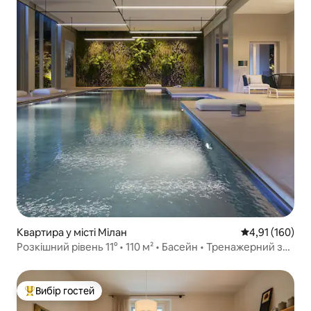
Квартира у місті Мілан
Середня оцінка
4,91 (160)
Розкішний рівень 11° • 110 м² • Басейн • Тренажерний зал
і паркінг
Вибір гостей
Топ вибір гостей