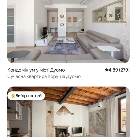
Кондомініум у місті Дуомо
Середня оцінка:
4,89 (279)
Сучасна квартира поруч із Дуомо
Вибір гостей
Топ вибір гостей