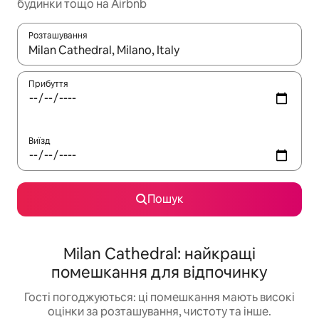
будинки тощо на Airbnb
Розташування
Отримавши результати пошуку, використовуйте для навігації с
Прибуття
Виїзд
Пошук
Milan Cathedral: найкращі
помешкання для відпочинку
Гості погоджуються: ці помешкання мають високі
оцінки за розташування, чистоту та інше.