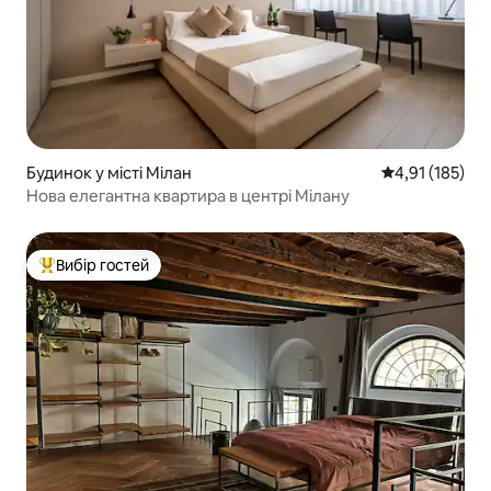
Будинок у місті Мілан
Середня оцінка
4,91 (185)
Нова елегантна квартира в центрі Мілану
Вибір гостей
Топ вибір гостей