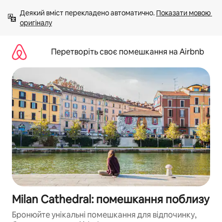
Перейти
Деякий вміст перекладено автоматично. 
Показати мовою 
до
оригіналу
вмісту
Перетворіть своє помешкання на Airbnb
Milan Cathedral: помешкання поблизу
Бронюйте унікальні помешкання для відпочинку,