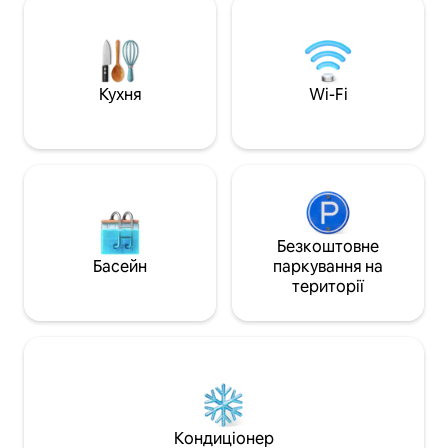
кондиціонери Daikin. Розташований
подарувати неза
всього за 2 хвилини ходьби від станції
Ідеально підходит
Кадорна, поруч із Дуомо та замком
комфорт, стиль і 
Сфорца. Насолоджуйтеся
розташування, щоб
безперебійною самостійною
справжній міланець... Насоло
Кухня
Wi-Fi
реєстрацією прибуття для ідеального
Міланом так, як в
незалежного відпочинку в місті.
відчували!
Безкоштовне
Басейн
паркування на
території
Кондиціонер