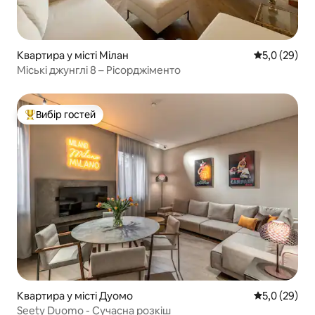
Квартира у місті Мілан
Середня оцін
5,0 (29)
Міські джунглі 8 – Рісорджіменто
Вибір гостей
Топ вибір гостей
Квартира у місті Дуомо
Середня оцін
5,0 (29)
Seety Duomo - Сучасна розкіш