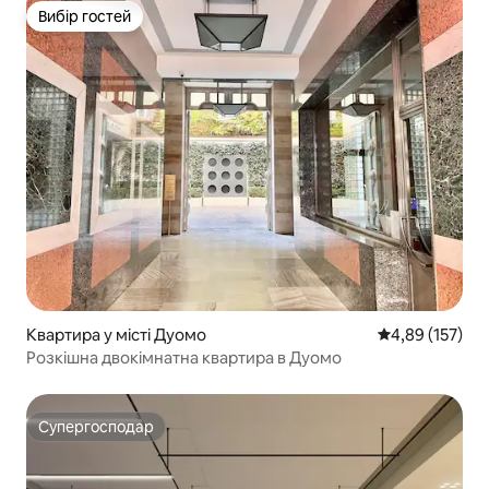
Вибір гостей
Вибір гостей
Квартира у місті Дуомо
Середня оцінка
4,89 (157)
Розкішна двокімнатна квартира в Дуомо
Супергосподар
Супергосподар