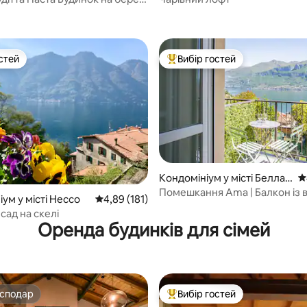
стей
Вибір гостей
стей
Топ вибір гостей
Кондомініум у місті Беллад
С
жо
Помешкання Ama | Балкон із 
5, відгуки: 108
ум у місті Нессо
Середня оцінка: 4,89 з 5, відгуки: 181
4,89 (181)
озеро в Белладжіо
 сад на скелі
Оренда будинків для сімей
осподар
Вибір гостей
осподар
Топ вибір гостей