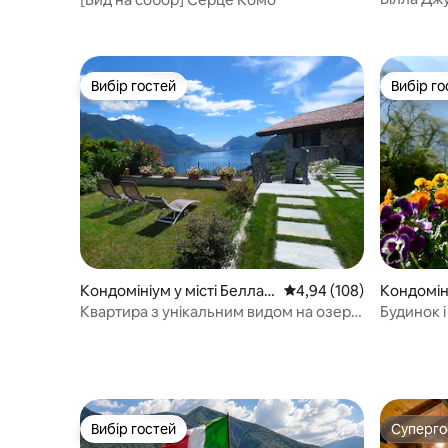
озера
Вибір гостей
Вибір го
Вибір гостей
Вибір го
Кондомініум у місті Беллад
Середня оцінка: 4,94 з 
4,94 (108)
Кондоміні
жо
Квартира з унікальним видом на озеро,
Будинок і
сад, паркінг
Вибір гостей
Суперг
Вибір гостей
Суперг