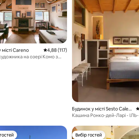
 місті Careno
Середня оцінка: 4,88 з 5, відгуки: 117
4,88 (117)
художника на озері Комо з
5, відгуки: 319
ням і краєвидом
Будинок у місті Sesto Calen
С
de
Кашина Ронко-дей-Ларі - ІЛЬ-
Озеро Маджоре
 гостей
Вибір гостей
р гостей
Вибір гостей