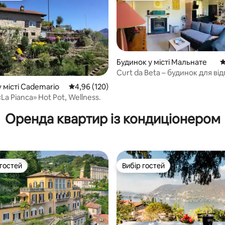
Будинок у місті Мальнате
С
Curt da Beta – будинок для ві
та сад 18 століття
5, відгуки: 187
 місті Cademario
Середня оцінка: 4,96 з 5, відгуки: 120
4,96 (120)
Будинок «La Pianca» Hot Pot, Wellness.
Оренда квартир із кондиціонером
 гостей
Вибір гостей
р гостей
Вибір гостей