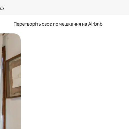
лу
Перетворіть своє помешкання на Airbnb
и дотику та гортання.