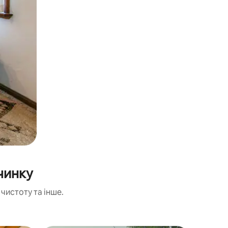
чинку
чистоту та інше.