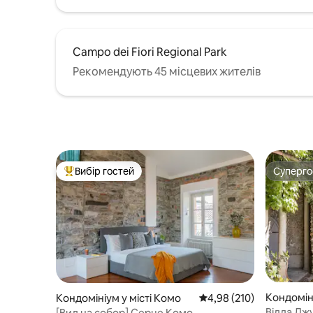
Campo dei Fiori Regional Park
Рекомендують 45 місцевих жителів
Вибір гостей
Суперг
Топ вибір гостей
Суперг
Кондоміні
Кондомініум у місті Комо
Середня оцінка: 4,98 з 
4,98 (210)
Вілла Джу
[Вид на собор] Серце Комо