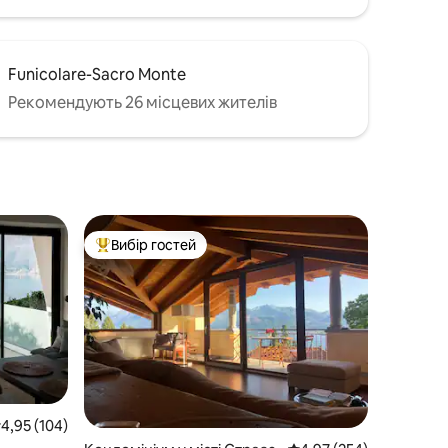
Funicolare-Sacro Monte
Рекомендують 26 місцевих жителів
Вибір гостей
Топ вибір гостей
ередня оцінка: 4,95 з 5, відгуки: 104
4,95 (104)