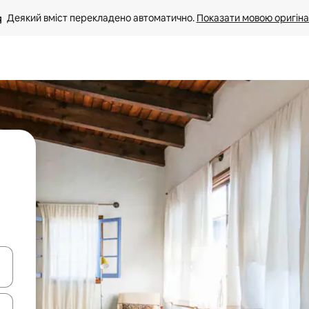
Деякий вміст перекладено автоматично. 
Показати мовою оригіна
я навігації сторінкою клавіші зі стрілками вгору та вниз або жест