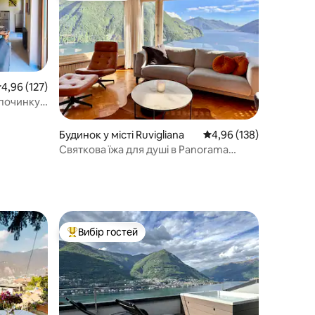
ередня оцінка: 4,96 з 5, відгуки: 127
4,96 (127)
дпочинку
Будинок у місті Ruvigliana
Середня оцінка: 4,96 з 
4,96 (138)
Святкова їжа для душі в Panorama
House Lugano
Вибір гостей
Топ вибір гостей