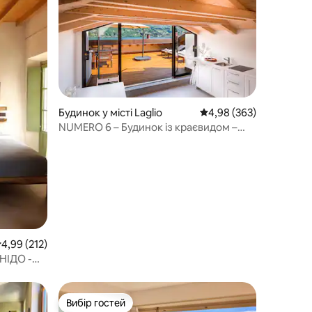
Будинок у місті Laglio
Середня оцінка: 4,98 з 
4,98 (363)
NUMERO 6 – Будинок із краєвидом –
озеро Комо, Італія.
ередня оцінка: 4,99 з 5, відгуки: 212
4,99 (212)
НІДО -
Вибір гостей
Вибір гостей