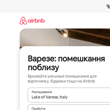
Перейти
до
вмісту
Варезе: помешкання
поблизу
Бронюйте унікальні помешкання для
відпочинку, будинки тощо на Airbnb
Розташування
Отримавши результати пошуку, використовуйте дл
Прибуття