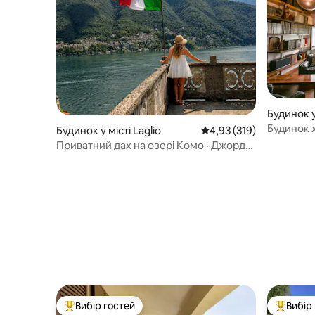
Будинок у
Будинок 
Будинок у місті Laglio
Середня оцінка: 4,93 з 
4,93 (319)
паркуван
Приватний дах на озері Комо · Джордж
Клуні, Лагліо
Вибір гостей
Вибір
Топ вибір гостей
Топ вибі