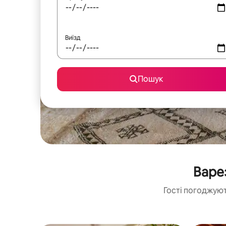
Виїзд
Пошук
Варе
Гості погоджуют