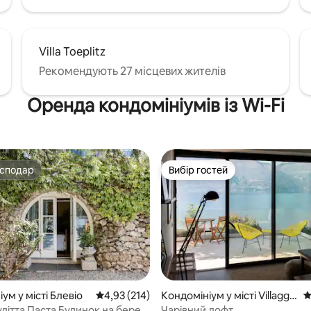
Villa Toeplitz
Рекомендують 27 місцевих жителів
Оренда кондомініумів із Wi-Fi
осподар
Вибір гостей
осподар
Вибір гостей
ум у місті Блевіо
Середня оцінка: 4,93 з 5, відгуки: 214
4,93 (214)
Кондомініум у місті Villaggio
С
5, відгуки: 210
Belmonte
дітта Паста Будинок на березі
Чарівний лофт