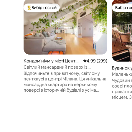
Вибір гостей
Вибір го
Топ вибір гостей
Вибір го
Кондомініум у місті Центр і
Середня оцінка: 4,99 з 
4,99 (299)
сторії
Світлий мансардний поверх із
Будинок у
кондиціонером, центральним
Відпочиньте в приватному, світлому
ріо
Маленьки
опаленням, спокійний
пентхаусі в центрі Мілана. Ця унікальна
приватний
Чудовий 
мансардна квартира на верхньому
озері пло
поверсі в історичній будівлі з усіма
приватни
сучасними зручностями пропонує тихе
місцем. Захоплюючий вид на озеро з
місце відпочинку для двох в центрі
саду, тер
міста. Тут є повністю обладнана кухня,
Продумано
окремий стіл/робоче місце, система
вишукано
домашнього кінотеатру з
Спокійний
аудіосистемою Sonos і два
ідеально
кондиціонери Daikin. Розташований
відпочинк