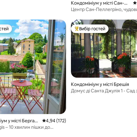
Кондомініум у місті Сан-Пе
С
ллегрініо-Терме
Центр Сан-Пеллегріно, чудов
поруч із Терме
стей
Вибір гостей
стей
Топ вибір гостей
5, відгуки: 124
Кондомініум у місті Брешія
Домус ді Санта Джулія 1 - Сад 
верандою
ум у місті Бергам
Середня оцінка: 4,94 з 5, відгуки: 172
4,94 (172)
is – 10 хвилин пішки до
о міста, Бергамо