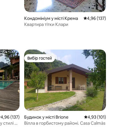
Кондомініум у місті Крема
Середня оцінка: 4,96 з 
4,96 (137)
Квартира тітки Клари
Вибір гостей
Вибір гостей
ередня оцінка: 4,96 з 5, відгуки: 137
4,96 (137)
Будинок у місті Brione
Середня оцінка: 4,93 з
4,93 (101)
 стилі з
Вілла в горбистому районі. Casa Calmàs