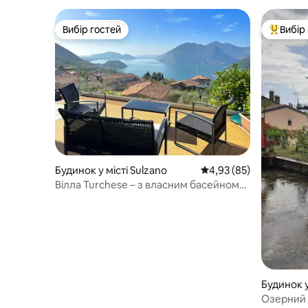
Вибір гостей
Вибір
Вибір гостей
Топ вибі
Будинок у місті Sulzano
Середня оцінка: 4,93 з
4,93 (85)
Вілла Turchese – з власним басейном/
джакузі
Будинок у
Озерний