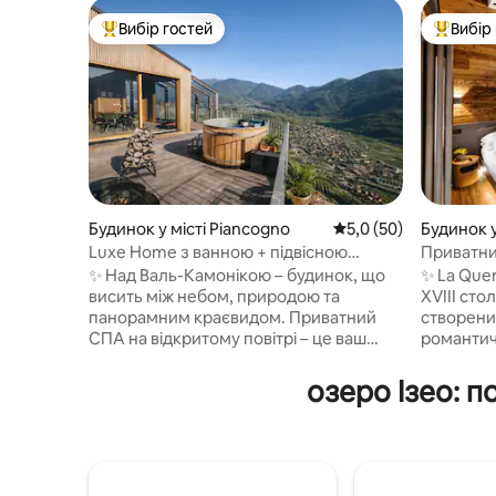
Вибір гостей
Вибір
Топ вибір гостей
Топ вибі
Будинок у місті Piancogno
Середня оцінка: 5,0 з
5,0 (50)
Будинок у
Luxe Home з ванною + підвісною
Приватний
сауною в горах
на Альпи
✨ Над Валь-Камонікою – будинок, що
✨ La Quer
висить між небом, природою та
XVIII стол
панорамним краєвидом. Приватний
створени
СПА на відкритому повітрі – це ваш
романтич
ритуал: фінська ванна з температурою
приватнос
40°, сауна на дровах і гарячий душ під
доповнюю
озеро Ізео: 
зірками. 🛏️ Люкс із дуже широким
СПА-цент
двоспальним ліжком + двоспальне
сауною та 
ліжко на антресолях, 🛋️ Вітальня зі
🛏️ з ду
скляними стінами з видом на долину,
ліжком т
Кухня преміум-класу 🍳, 📶 Швидкий
75-дюймо