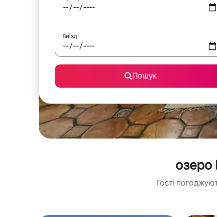
Виїзд
Пошук
озеро 
Гості погоджуют