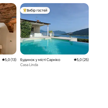
Вибір гостей
Топ вибір гостей
Середня оцінка: 5,0 з 5, відгуки: 13
5,0 (13)
Будинок у місті Сарніко
Середня оцінка: 5,0 
5,0 (25)
Casa Linda