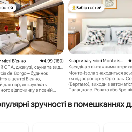
 гостей
Вибір гостей
р гостей
Топ вибір гостей
Квартира у місті Monte isol
С
 5, відгуки: 50
 місті Б’єнно
Середня оцінка: 4,99 з 5, відгуки: 180
4,99 (180)
a
Касадіна з вінтажними штриха
 СПА, джакузі, сауна та вид
озера
 Luxury Home
Монте-Ізола знаходиться всьо
cia del Borgo – будинок
км від аеропорту Оріо-аль-Се
іття в центрі Б'єнно,
(Бергамо), виходи з автомагіст
й для пар, які шукають
Палаццоло, Ровато або Брешія
ного відпочинку в повній
поїзді або автобусі можна діс
ті. Камінь, дерево та дизайн
Брешії до Сульцано на Північн
ть цілодобовий приватний
популярні зручності в помешканнях д
залізниці. На поромі, від Ізео 
р із джакузі, фінською
Сульцано до Песк 'єри Маральйо.
краєвидами на Альпи. Люкс
будинок доступний для госте
же широким двоспальним
Квартира розташована в
а окремою ванною кімнатою
мальовничому селі на острові
вий📺Smart TV Ліжко з