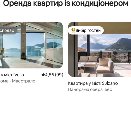
Оренда квартир із кондиціонером
осподар
Вибір гостей
осподар
Топ вибір гостей
у місті Vello
Середня оцінка: 4,86 з 5, відгуки: 99
4,86 (99)
лома - Маестрале
Квартира у місті Sulzano
Панорама озера Ізео