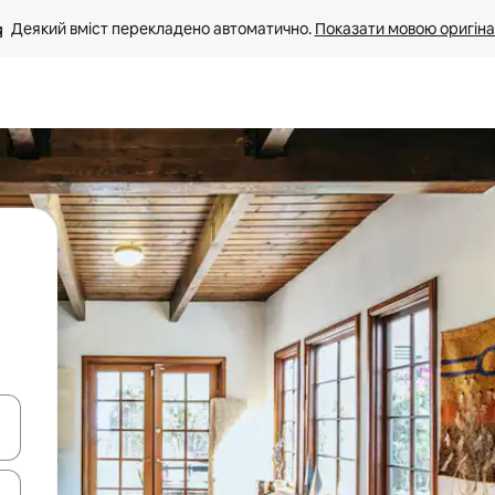
Деякий вміст перекладено автоматично. 
Показати мовою оригіна
я навігації сторінкою клавіші зі стрілками вгору та вниз або жест