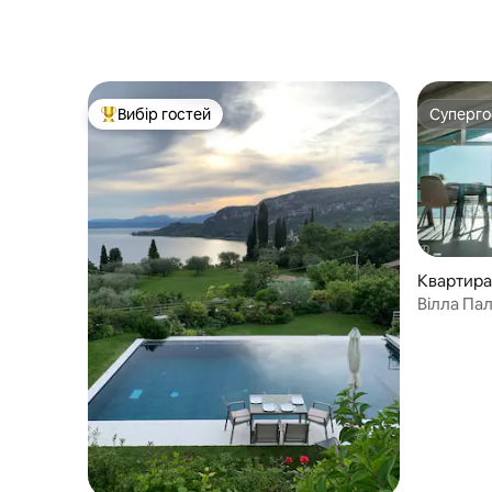
Вибір гостей
Суперг
Топ вибір гостей
Суперг
Квартира 
Вілла Па