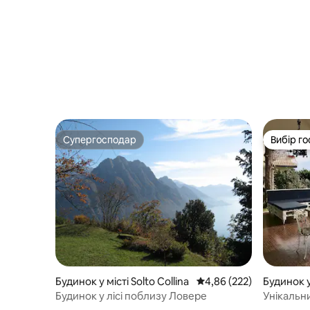
Супергосподар
Вибір го
Супергосподар
Вибір го
Будинок у місті Solto Collina
Середня оцінка: 4,86 з 
4,86 (222)
Будинок у
Будинок у лісі поблизу Ловере
Унікальни
садом і 