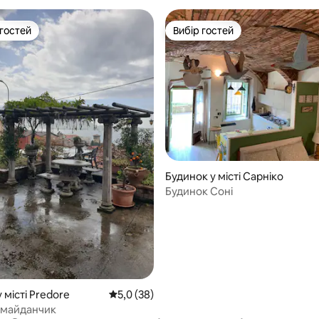
 гостей
Вибір гостей
р гостей
Вибір гостей
 5, відгуки: 85
Будинок у місті Сарніко
Будинок Соні
 місті Predore
Середня оцінка: 5,0 з 5, відгуки: 38
5,0 (38)
 майданчик