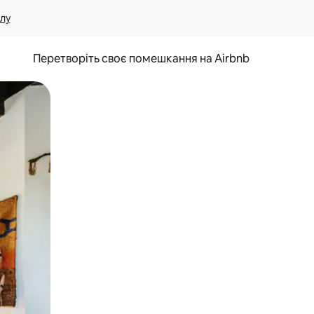
лу
Перетворіть своє помешкання на Airbnb
и дотику та гортання.