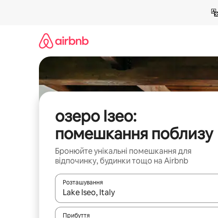
Перейти
до
вмісту
озеро Ізео:
помешкання поблизу
Бронюйте унікальні помешкання для
відпочинку, будинки тощо на Airbnb
Розташування
Отримавши результати пошуку, використовуйте дл
Прибуття