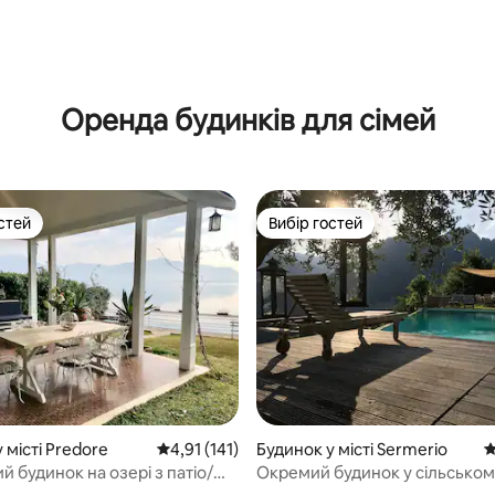
Оренда будинків для сімей
стей
Вибір гостей
стей
Вибір гостей
5, відгуки: 222
 місті Predore
Середня оцінка: 4,91 з 5, відгуки: 141
4,91 (141)
Будинок у місті Sermerio
С
й будинок на озері з патіо/
Окремий будинок у сільському
причалом
басейном на 8 осіб