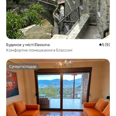
Будинок у місті Elassona
Середня о
5 (9)
Комфортне помешкання в Елассоні
Супергосподар
Супергосподар