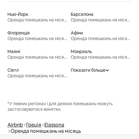
Нью-Йорк
Барселона
Оренда помешкань на місяць
Оренда помешкань на місяць
Флоренція
Афіни
Оренда помешкань на місяць
Оренда помешкань на місяць
Маямі
Монреаль
Оренда помешкань на місяць
Оренда помешкань на місяць
Сіетл
Показати більше
Оренда помешкань на місяць
*У певних регіонах і для деяких помешкань можуть
застосовуватися винятки.
Airbnb
Греція
Elassona
Оренда помешкань на місяць