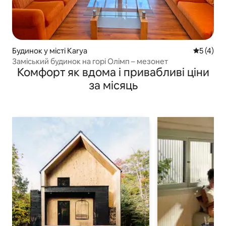
Будинок у місті Karya
Середня о
5 (4)
Заміський будинок на горі Олімп – мезонет
Комфорт як вдома і привабливі ціни
за місяць