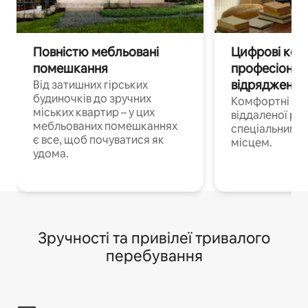
Повністю мебльовані
Цифрові кочі
помешкання
професіонал
відрядження
Від затишних гірських
будиночків до зручних
Комфортні по
міських квартир – у цих
віддаленої роб
мебльованих помешканнях
спеціальним 
є все, щоб почуватися як
місцем.
удома.
Зручності та привілеї тривалого
перебування