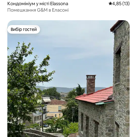
Кондомініум у місті Elassona
Середня оцінк
4,85 (13)
Помешкання G&M в Еласоні
Вибір гостей
Вибір гостей