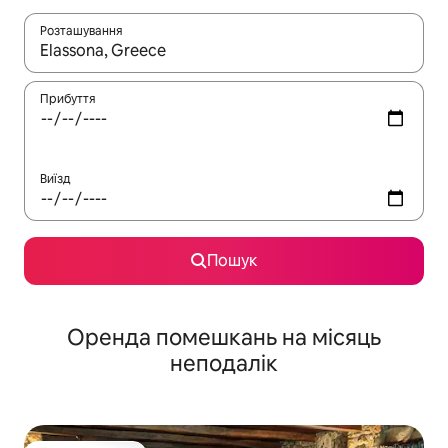
Розташування
Отримавши результати пошуку, використовуйте для навігації с
Прибуття
Виїзд
Пошук
Оренда помешкань на місяць
неподалік