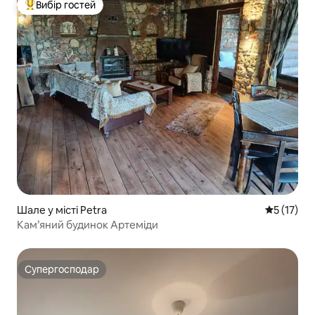
Вибір гостей
Топ вибір гостей
Шале у місті Petra
Середня оц
5 (17)
Кам’яний будинок Артеміди
Супергосподар
Супергосподар