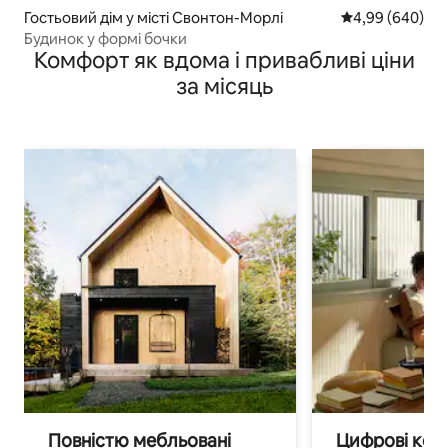
Гостьовий дім у місті Свонтон-Морлі
Середня оцінка:
4,99 (640)
Будинок у формі бочки
Комфорт як вдома і привабливі ціни
за місяць
Повністю мебльовані
Цифрові кочі