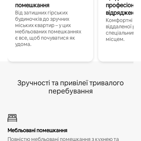
помешкання
професіонал
відрядження
Від затишних гірських
будиночків до зручних
Комфортні по
міських квартир – у цих
віддаленої роб
мебльованих помешканнях
спеціальним 
є все, щоб почуватися як
місцем.
удома.
Зручності та привілеї тривалого
перебування
Мебльовані помешкання
Повністю мебльовані помешкання з кухнею та