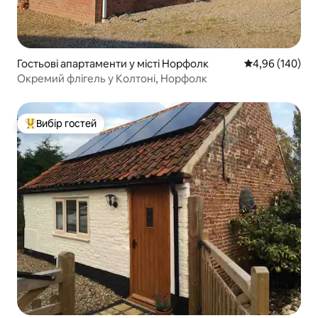
Гостьові апартаменти у місті Норфолк
Середня оцінка:
4,96 (140)
Окремий флігель у Колтоні, Норфолк
Вибір гостей
Топ вибір гостей