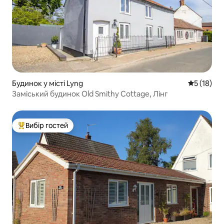
Будинок у місті Lyng
Середня оц
5 (18)
Заміський будинок Old Smithy Cottage, Лінг
Вибір гостей
Топ вибір гостей