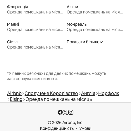
Флоренція
Афіни
Оренда помешкань на місяць
Оренда помешкань на місяць
Маямі
Монреаль
Оренда помешкань на місяць
Оренда помешкань на місяць
Сіетл
Показати більше
Оренда помешкань на місяць
*У певних регіонах і для деяких помешкань можуть
застосовуватися винятки.
Airbnb
Сполучене Королівство
Англія
Норфолк
Elsing
Оренда помешкань на місяць
© 2026 Airbnb, Inc.
Конфіденційність
Умови