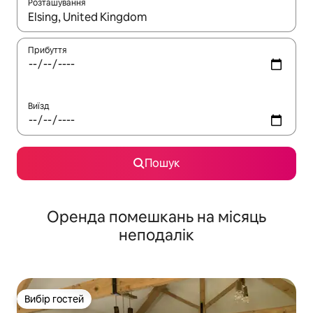
Розташування
Отримавши результати пошуку, використовуйте для навігації с
Прибуття
Виїзд
Пошук
Оренда помешкань на місяць
неподалік
Вибір гостей
Вибір гостей