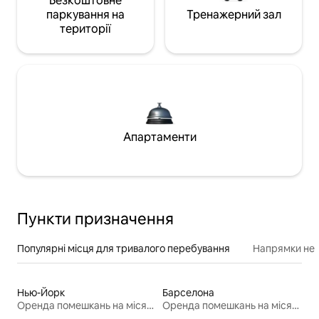
Безкоштовне
паркування на
Тренажерний зал
території
Апартаменти
Пункти призначення
Популярні місця для тривалого перебування
Напрямки неп
Нью-Йорк
Барселона
Оренда помешкань на місяць
Оренда помешкань на місяць