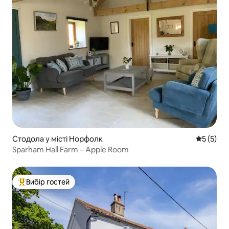
Стодола у місті Норфолк
Середня о
5 (5)
Sparham Hall Farm – Apple Room
Вибір гостей
Топ вибір гостей