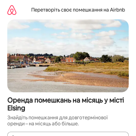
Перейти
до
Перетворіть своє помешкання на Airbnb
вмісту
Оренда помешкань на місяць у місті
Elsing
Знайдіть помешкання для довготермінової
оренди – на місяць або більше.