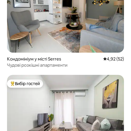
Кондомініум у місті Serres
Середня оцінк
4,92 (52)
Чудові розкішні апартаменти
Вибір гостей
Топ вибір гостей