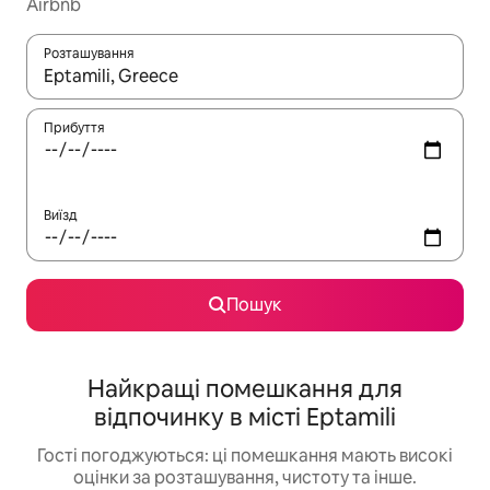
Airbnb
Розташування
Отримавши результати пошуку, використовуйте для навігації с
Прибуття
Виїзд
Пошук
Найкращі помешкання для
відпочинку в місті Eptamili
Гості погоджуються: ці помешкання мають високі
оцінки за розташування, чистоту та інше.