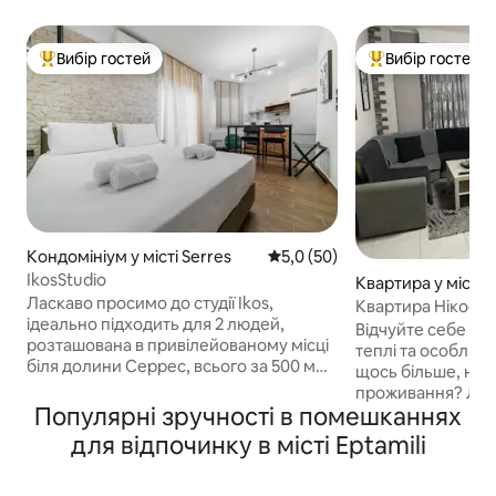
Вибір гостей
Вибір гостей
Топ вибір гостей
Топ вибір гостей
Кондомініум у місті Serres
Середня оцінка: 5,0 з 5, відгу
5,0 (50)
IkosStudio
Квартира у місті S
Ласкаво просимо до студії Ikos,
Квартира Нікоса
ідеально підходить для 2 людей,
Відчуйте себе як
розташована в привілейованому місці
теплі та особлив
біля долини Серрес, всього за 500 м
щось більше, ніж
від центру міста. Помешкання
проживання? Лас
розроблене з акцентом на комфорт і
Популярні зручності в помешканнях
вашого дому в н
функціональність, пропонуючи все
районі, всього в 
для відпочинку в місті Eptamili
необхідне для приємного
жвавого центру Серр
перебування. У ньому є ліжко розміру
квартира розташо
«king size», 32-дюймовий смарт-