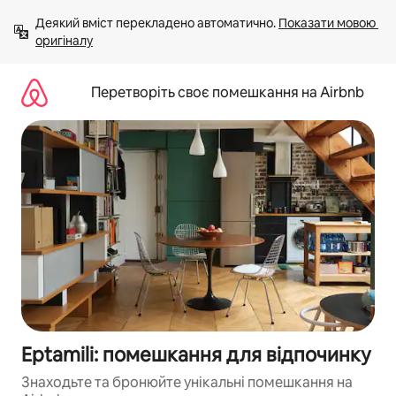
Перейти
Деякий вміст перекладено автоматично. 
Показати мовою 
до
оригіналу
вмісту
Перетворіть своє помешкання на Airbnb
Eptamili: помешкання для відпочинку
Знаходьте та бронюйте унікальні помешкання на