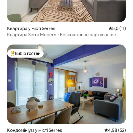
Квартира у місті Serres
Середня оцін
5,0 (11)
Квартира Serra Modern • Безкоштовне паркування•
Тиша•Поруч із центром
Вибір гостей
Топ вибір гостей
Кондомініум у місті Serres
Середня оцінк
4,98 (52)