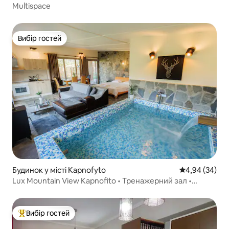
Multispace
Вибір гостей
Вибір гостей
Будинок у місті Kapnofyto
Середня оцінка
4,94 (34)
Lux Mountain View Kapnofito • Тренажерний зал •
Басейн
Вибір гостей
Топ вибір гостей