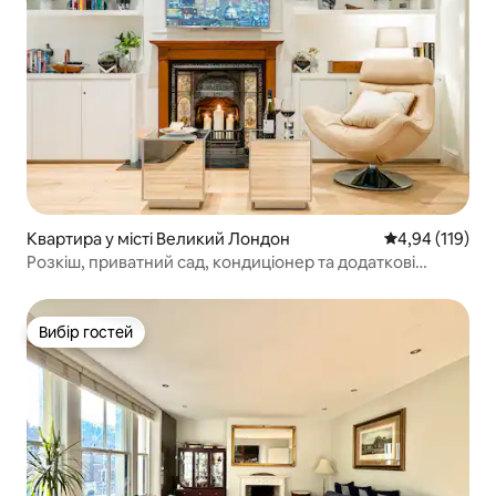
Квартира у місті Великий Лондон
Середня оцінка
4,94 (119)
Розкіш, приватний сад, кондиціонер та додаткові
послуги
Вибір гостей
Вибір гостей