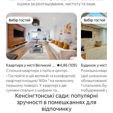
оцінки за розташування, чистоту та інше.
Вибір гостей
Вибір гостей
Вибір гостей
Вибір гостей
Квартира у місті Великий Л
Середня оцінка: 4,86 з 5, відгук
4,86 (109)
Будинок у місті В
ондон
ндон
Стильна квартира з патіо в центрі
Розкішна квартир
Лондона
Park Notting Hill
• Гостюйте в цій великій та комфортній
Цей унікальний, 
квартирі площею 160м ² на нижньому
облаштований бу
першому поверсі. У квартирі є дві
1 спальнею був с
суміжні спальні з шафами та
побудований у 20
Кенсінгтонські сади: популярні
кондиціонером, за винятком вітальні.
який створив Soh
У головній спальні є ліжко розміру
квартира розташ
зручності в помешканнях для
«Super King» (за британськими
провулку з бруко
відпочинку
стандартами), у другій спальні — ліжко
2 хвилини ходьби 