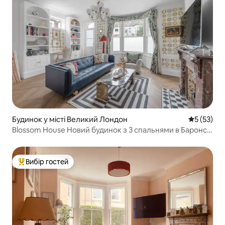
Будинок у місті Великий Лондон
Середня оц
5 (53)
Blossom House Новий будинок з 3 спальнями в Баронс-
Корті
Вибір гостей
Топ вибір гостей