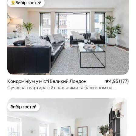
Вибір гостей
Топ вибір гостей
Кондомініум у місті Великий Лондон
Середня оцінка
4,95 (177)
Сучасна квартира з 2 спальнями та балконом на
Оксфорд-стріт
Вибір гостей
Вибір гостей