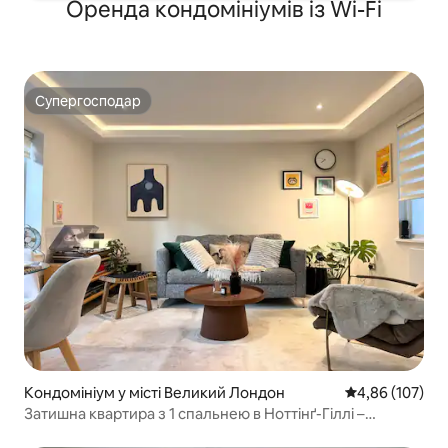
Оренда кондомініумів із Wi-Fi
Супергосподар
Супергосподар
Кондомініум у місті Великий Лондон
Середня оцінка
4,86 (107)
Затишна квартира з 1 спальнею в Ноттінґ-Гіллі –
найкраще місце