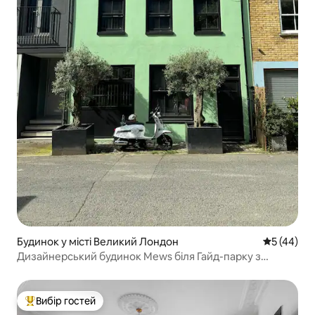
Будинок у місті Великий Лондон
Середня оц
5 (44)
Дизайнерський будинок Mews біля Гайд-парку з
кінотеатром
Вибір гостей
Топ вибір гостей