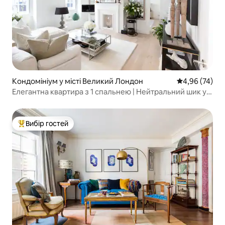
Кондомініум у місті Великий Лондон
Середня оцінк
4,96 (74)
Елегантна квартира з 1 спальнею | Нейтральний шик у
Челсі
Вибір гостей
Топ вибір гостей