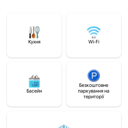
розміру «King» (за британськими
15 хвилин від ри
стандартами). Сучасна кухня об
Ноттінг-Гілл. У ні
'єднується з їдальнею та зоною
вітальня та затиш
відпочинку відкритого планування.
кондиціонером дл
Для додаткової зручності для
Завдяки швидкому
розміщення додаткових гостей є
Bulthaup, туалет
додаткове ліжко та диван-ліжко.
Carl Hansen це р
Залишайтеся на зв 'язку за допомогою
відпочинку; прив
Кухня
Wi-Fi
швидкого Wi-Fi BT для безперебійної
якого ми просимо
роботи та щоденного використання.
свого власного.
Безкоштовне
Басейн
паркування на
території