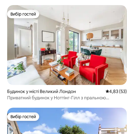
Вибір гостей
Вибір гостей
Будинок у місті Великий Лондон
Середня оцінк
4,83 (53)
Приватний будинок у Ноттінг-Гілл з пральною
машиною та патіо
Вибір гостей
Вибір гостей