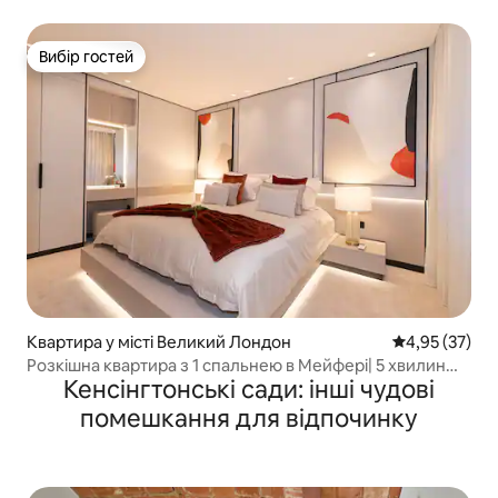
Вибір гостей
Вибір гостей
Квартира у місті Великий Лондон
Середня оцінк
4,95 (37)
Розкішна квартира з 1 спальнею в Мейфері| 5 хвилин
Кенсінгтонські сади: інші чудові
пішки до Гайд-парку| 3 місця для сну
помешкання для відпочинку