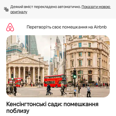
Перейти
Деякий вміст перекладено автоматично. 
Показати мовою 
до
оригіналу
вмісту
Перетворіть своє помешкання на Airbnb
Кенсінгтонські сади: помешкання
поблизу