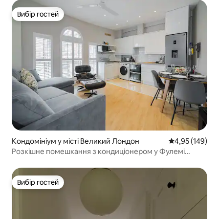
Вибір гостей
Вибір гостей
Кондомініум у місті Великий Лондон
Середня оцінка
4,95 (149)
Розкішне помешкання з кондиціонером у Фулемі
(квартира 1).
Вибір гостей
Вибір гостей