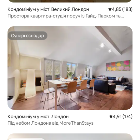
Кондомініум у місті Великий Лондон
Середня оцінка
4,85 (183)
Простора квартира-студія поруч із Гайд-Парком та
транспортом
Супергосподар
Супергосподар
Кондомініум у місті Лондон
Середня оцінка
4,91 (174)
Під небом Лондона від MoreThanStays