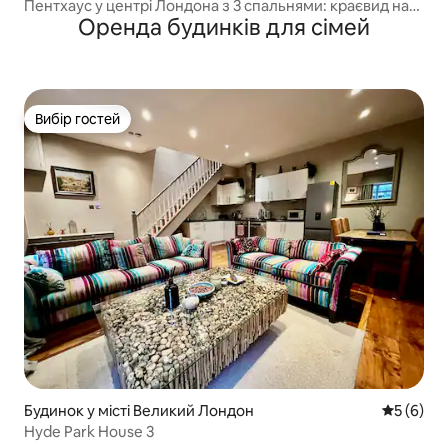
Пентхаус у центрі Лондона з 3 спальнями: краєвид на
Оренда будинків для сімей
Лондон
Вибір гостей
Вибір гостей
Будинок у місті Великий Лондон
Середня о
5 (6)
Hyde Park House 3