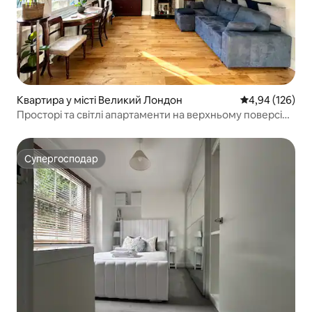
Квартира у місті Великий Лондон
Середня оцінка
4,94 (126)
Просторі та світлі апартаменти на верхньому поверсі
біля Голланд-Парку
Супергосподар
Супергосподар