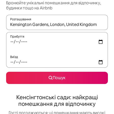
Бронюйте унікальні помешкання для відпочинку,
будинки тощо на Airbnb
Розташування
Отримавши результати пошуку, використовуйте для навігації с
Прибуття
Виїзд
Пошук
Кенсінгтонські сади: найкращі
помешкання для відпочинку
Гості погоджуються: ці помешкання мають високі