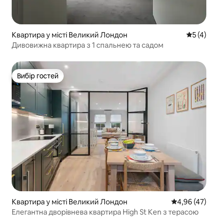
Квартира у місті Великий Лондон
Середня о
5 (4)
Дивовижна квартира з 1 спальнею та садом
Вибір гостей
Вибір гостей
Квартира у місті Великий Лондон
Середня оцінк
4,96 (47)
Елегантна дворівнева квартира High St Ken з терасою