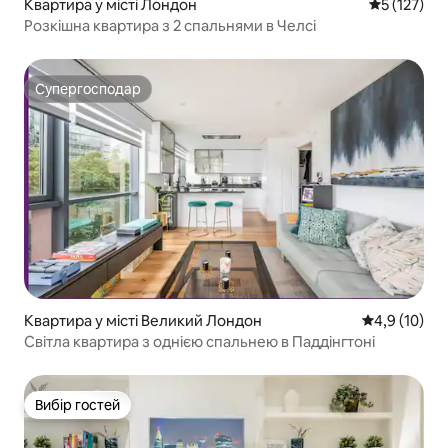
Квартира у місті Лондон
Середня оці
5 (127)
Розкішна квартира з 2 спальнями в Челсі
Супергосподар
Супергосподар
Квартира у місті Великий Лондон
Середня оцін
4,9 (10)
Світла квартира з однією спальнею в Паддінгтоні
Вибір гостей
Вибір гостей