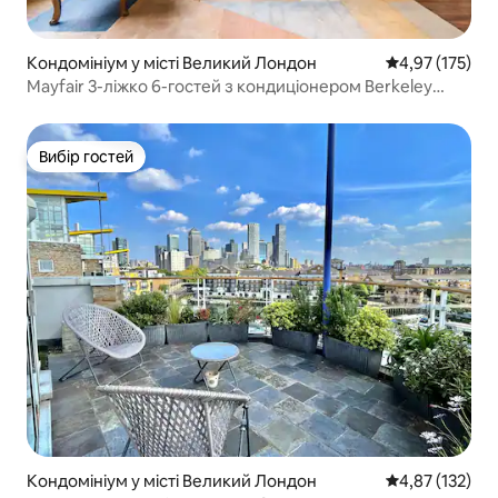
Кондомініум у місті Великий Лондон
Середня оцінка
4,97 (175)
Mayfair 3-ліжко 6-гостей з кондиціонером Berkeley
Square 1729
Вибір гостей
Вибір гостей
Кондомініум у місті Великий Лондон
Середня оцінка
4,87 (132)