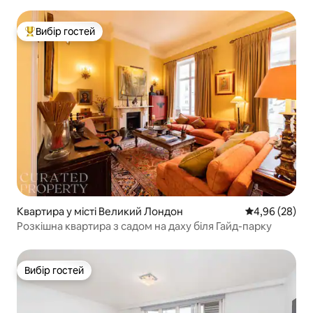
Вибір гостей
Топ вибір гостей
Квартира у місті Великий Лондон
Середня оцінка
4,96 (28)
Розкішна квартира з садом на даху біля Гайд-парку
Вибір гостей
Вибір гостей