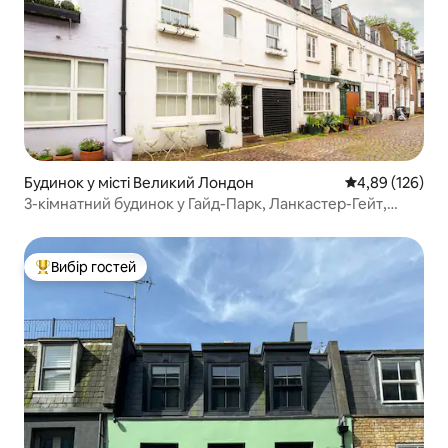
Будинок у місті Великий Лондон
Середня оцінка
4,89 (126)
3-кімнатний будинок у Гайд-Парк, Ланкастер-Гейт,
Лондон
Вибір гостей
Топ вибір гостей