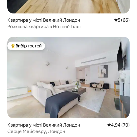
Квартира у місті Великий Лондон
Середня оц
5 (66)
Розкішна квартира в Ноттінґ-Гіллі
Вибір гостей
Топ вибір гостей
Квартира у місті Великий Лондон
Середня оцінка
4,94 (70)
Серце Мейфеєру, Лондон