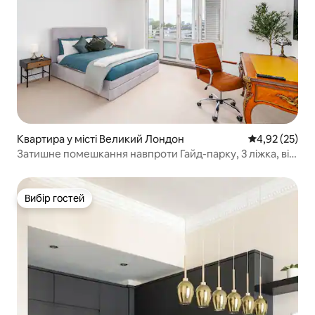
Квартира у місті Великий Лондон
Середня оцінк
4,92 (25)
Затишне помешкання навпроти Гайд-парку, 3 ліжка, від
City Peace
Вибір гостей
Вибір гостей