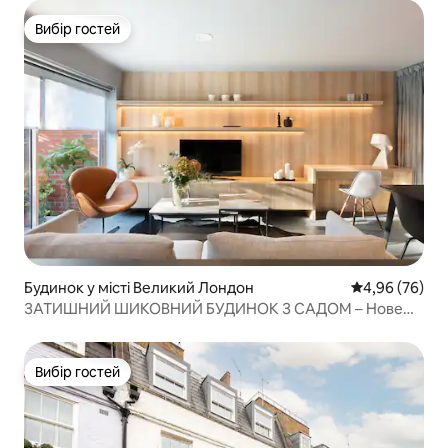
Вибір гостей
Вибір гостей
Будинок у місті Великий Лондон
Середня оцінка
4,96 (76)
ЗАТИШНИЙ ШИКОВНИЙ БУДИНОК З САДОМ – Нове
оголошення
Вибір гостей
Вибір гостей