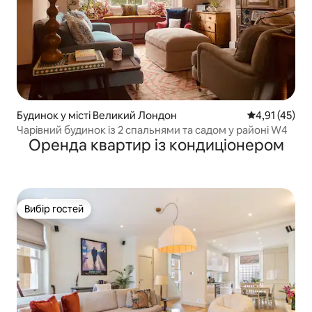
Будинок у місті Великий Лондон
Середня оцінк
4,91 (45)
Чарівний будинок із 2 спальнями та садом у районі W4
Оренда квартир із кондиціонером
Вибір гостей
Вибір гостей