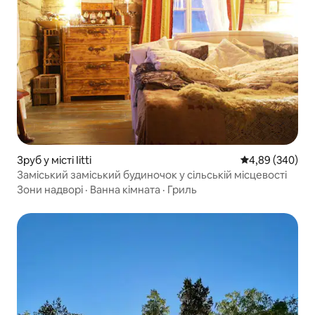
Зруб у місті Iitti
Середня оцінка:
4,89 (340)
Заміський заміський будиночок у сільській місцевості
Зони надворі
·
Ванна кімната
·
Гриль