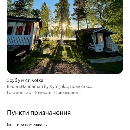
Зруб у місті Kotka
Вілла «Hannamari by Kymijoki», повністю
відремонтована у 2021 році
Гостинність
·
Точність
·
Приміщення
Пункти призначення
Інші типи помешкань