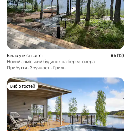
Вілла у місті Lemi
Середня оц
5 (12)
Новий заміський будинок на березі озера
Прибуття
·
Зручності
·
Гриль
Вибір гостей
Вибір гостей