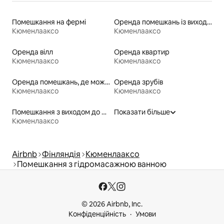
Помешкання на фермі
Оренда помешкань із виходом до пляжу
Кюменлааксо
Кюменлааксо
Оренда вілл
Оренда квартир
Кюменлааксо
Кюменлааксо
Оренда помешкань, де можна перебувати з домашніми тваринами
Оренда зрубів
Кюменлааксо
Кюменлааксо
Помешкання з виходом до пляжу
Показати більше
Кюменлааксо
Airbnb
Фінляндія
Кюменлааксо
Помешкання з гідромасажною ванною
© 2026 Airbnb, Inc.
Конфіденційність
Умови