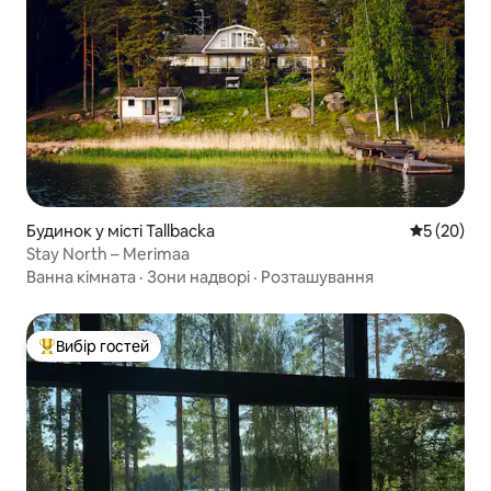
Будинок у місті Tallbacka
Середня оц
5 (20)
Stay North – Merimaa
Ванна кімната
·
Зони надворі
·
Розташування
Вибір гостей
Топ вибір гостей