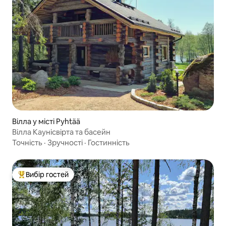
Вілла у місті Pyhtää
Вілла Каунісвірта та басейн
Точність
·
Зручності
·
Гостинність
Вибір гостей
Топ вибір гостей