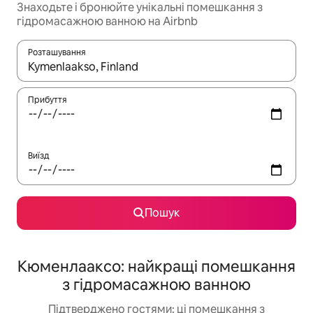
Знаходьте і бронюйте унікальні помешкання з
гідромасажною ванною на Airbnb
Розташування
Отримавши результати пошуку, використовуйте для навігації с
Прибуття
Виїзд
Пошук
Кюменлааксо: найкращі помешкання
з гідромасажною ванною
Підтверджено гостями: ці помешкання з