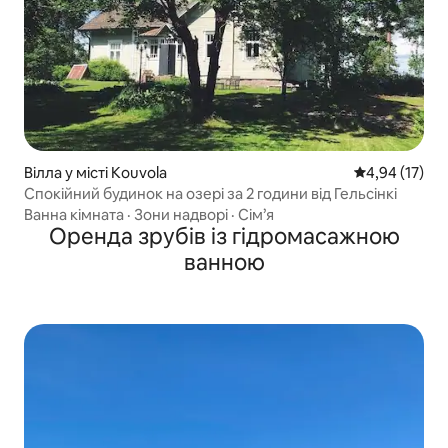
Вілла у місті Kouvola
Середня оцінк
4,94 (17)
Спокійний будинок на озері за 2 години від Гельсінкі
Ванна кімната
·
Зони надворі
·
Сім’я
Оренда зрубів із гідромасажною
ванною