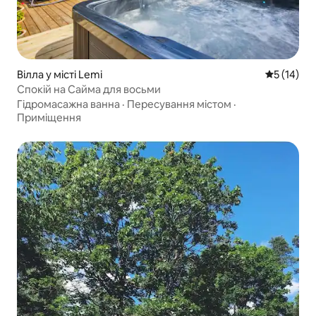
Вілла у місті Lemi
Середня оц
5 (14)
Спокій на Сайма для восьми
Гідромасажна ванна
·
Пересування містом
·
Приміщення