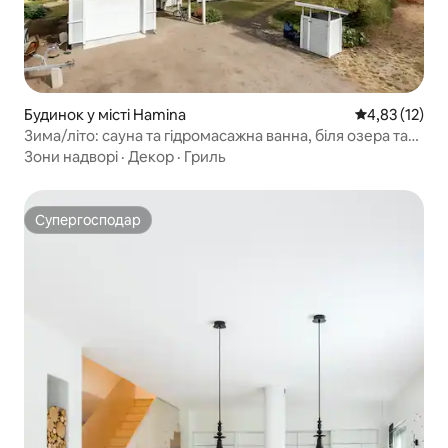
Будинок у місті Hamina
Середня оцінк
4,83 (12)
Зима/літо: сауна та гідромасажна ванна, біля озера та
лісу
Зони надворі
·
Декор
·
Гриль
Супергосподар
Супергосподар