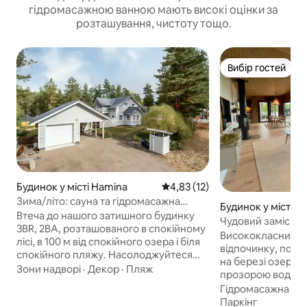
гідромасажною ванною мають високі оцінки за
розташування, чистоту тощо.
Вибір гостей
Вибір гостей
Будинок у місті Hamina
Середня оцінка: 4,83 з 5, відгу
4,83 (12)
Зима/літо: сауна та гідромасажна
Будинок у місті M
ванна, біля озера та лісу
Втеча до нашого затишного будинку
Чудовий заміськи
3BR, 2BA, розташованого в спокійному
Мянтюхар'ю
Висококласний б
лісі, в 100 м від спокійного озера і біля
відпочинку, побуд
спокійного пляжу. Насолоджуйтеся
на березі озера В
пишним садом, терасою, сауною,
Зони надворі
·
Декор
·
Пляж
прозорою водою 
величезним телевізором, Xbox та
Національний пар
Гідромасажна ва
повністю укомплектованою кухнею. 4
Житлова площа 110 м2. 6-
Паркінг
км від магазинів і кафе Хаміни.