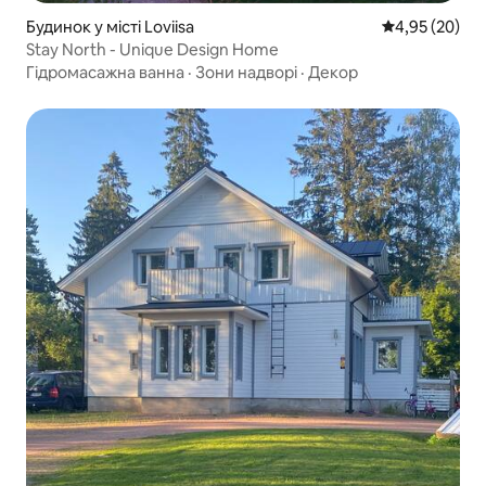
Будинок у місті Loviisa
Середня оцінк
4,95 (20)
Stay North - Unique Design Home
Гідромасажна ванна
·
Зони надворі
·
Декор