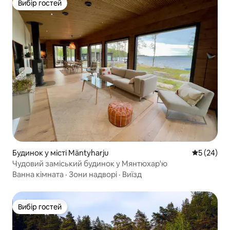
Вибір гостей
Вибір гостей
Будинок у місті Mäntyharju
Середня оц
5 (24)
Чудовий заміський будинок у Мянтюхар'ю
Ванна кімната
·
Зони надворі
·
Виїзд
Вибір гостей
Вибір гостей