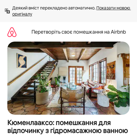
Перейти
Деякий вміст перекладено автоматично. 
Показати мовою 
до
оригіналу
вмісту
Перетворіть своє помешкання на Airbnb
Кюменлааксо: помешкання для
відпочинку з гідромасажною ванною