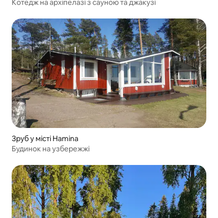
Котедж на архіпелазі з сауною та джакузі
Зруб у місті Hamina
Будинок на узбережжі