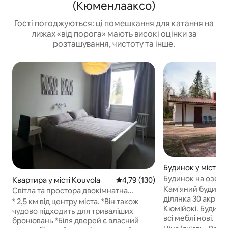
(Кюменлааксо)
Гості погоджуються: ці помешкання для катання на
лижах «від порога» мають високі оцінки за
розташування, чистоту та інше.
Будинок у місті K
Будинок на озері 
Квартира у місті Kouvola
Середня оцінка: 4,79 з 5, відгук
4,79 (130)
Кам'яний будинок
Світла та простора двокімнатна
ділянка 30 акрів, 
квартира на 3-му поверсі, засклений
* 2,5 км від центру міста. *Він також
Кюмійокі. Будино
балкон
чудово підходить для триваліших
всі меблі нові. 
бронювань *Біля дверей є власний
для купання. Пл