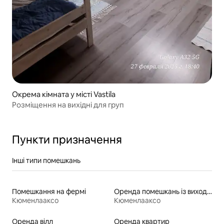
Окрема кімната у місті Vastila
Розміщення на вихідні для груп
Пункти призначення
Інші типи помешкань
Помешкання на фермі
Оренда помешкань із виходом до пляжу
Кюменлааксо
Кюменлааксо
Оренда вілл
Оренда квартир