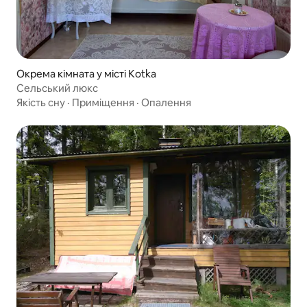
Окрема кімната у місті Kotka
Сельський люкс
Якість сну
·
Приміщення
·
Опалення