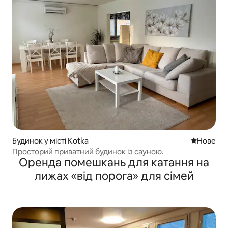
Будинок у місті Kotka
Нове місц
Нове
Просторий приватний будинок із сауною.
Оренда помешкань для катання на
лижах «від порога» для сімей