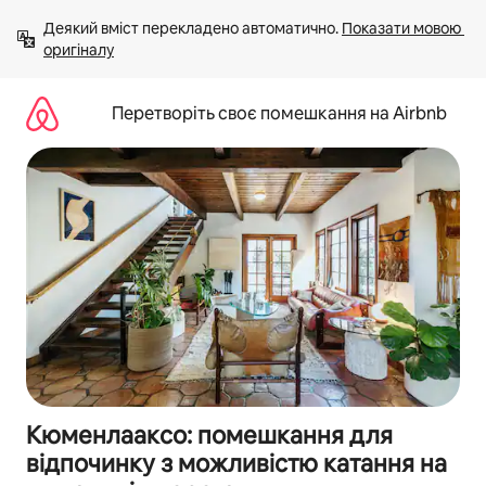
Перейти
Деякий вміст перекладено автоматично. 
Показати мовою 
до
оригіналу
вмісту
Перетворіть своє помешкання на Airbnb
Кюменлааксо: помешкання для
відпочинку з можливістю катання на