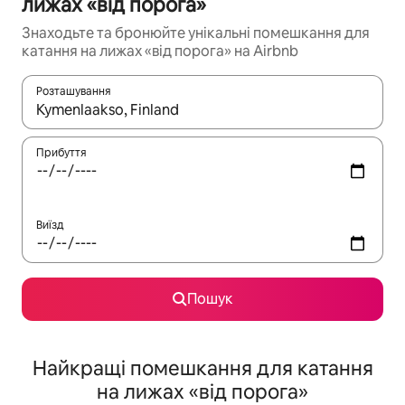
лижах «від порога»
Знаходьте та бронюйте унікальні помешкання для
катання на лижах «від порога» на Airbnb
Розташування
Отримавши результати пошуку, використовуйте для навігації с
Прибуття
Виїзд
Пошук
Найкращі помешкання для катання
на лижах «від порога»