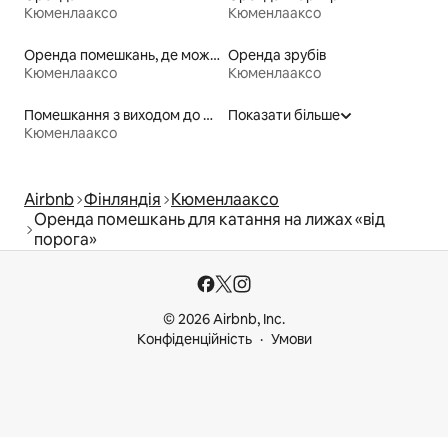
Кюменлааксо
Кюменлааксо
Оренда помешкань, де можна перебувати з домашніми тваринами
Оренда зрубів
Кюменлааксо
Кюменлааксо
Помешкання з виходом до пляжу
Показати більше
Кюменлааксо
Airbnb
Фінляндія
Кюменлааксо
Оренда помешкань для катання на лижах «від
порога»
© 2026 Airbnb, Inc.
Конфіденційність
Умови