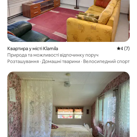
Квартира у місті Klamila
Середня о
4 (7)
Природа та можливості відпочинку поруч
Розташування
·
Домашні тварини
·
Велосипедний спорт