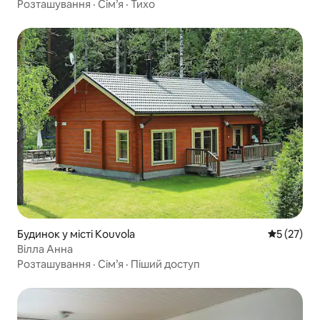
Розташування
·
Сім’я
·
Тихо
Будинок у місті Kouvola
Середня оц
5 (27)
Вілла Анна
Розташування
·
Сім’я
·
Піший доступ