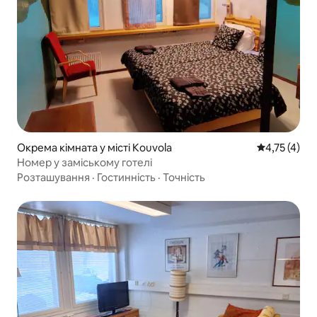
Окрема кімната у місті Kouvola
Середня оцін
4,75 (4)
Номер у заміському готелі
Розташування
·
Гостинність
·
Точність