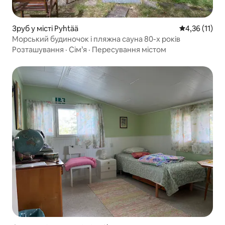
Зруб у місті Pyhtää
Середня оцінк
4,36 (11)
Морський будиночок і пляжна сауна 80-х років
Розташування
·
Сім’я
·
Пересування містом