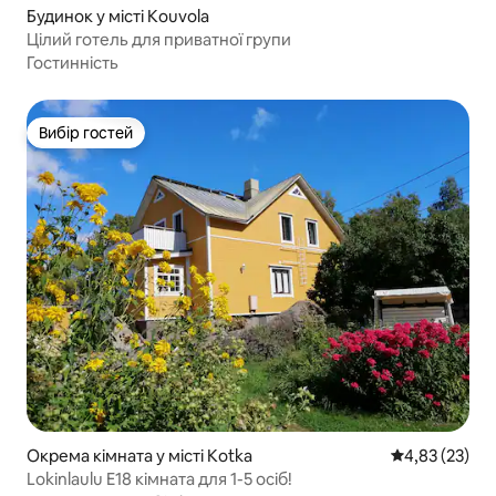
Будинок у місті Kouvola
Цілий готель для приватної групи
Гостинність
Вибір гостей
Вибір гостей
Окрема кімната у місті Kotka
Середня оцінк
4,83 (23)
Lokinlaulu E18 кімната для 1-5 осіб!