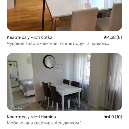
Квартира у місті Kotka
Середня оцін
4,38 (8)
Чудовий апартаментний готель поруч із парком
Сапокка
Квартира у місті Hamina
Середня оцін
4,9 (10)
Мебльована квартира зі сніданком 1