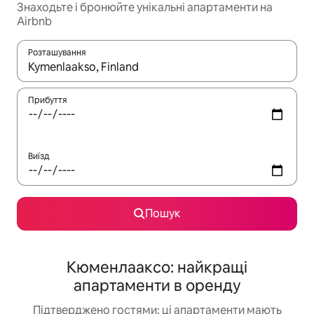
Знаходьте і бронюйте унікальні апартаменти на
Airbnb
Розташування
Отримавши результати пошуку, використовуйте для навігації с
Прибуття
Виїзд
Пошук
Кюменлааксо: найкращі
апартаменти в оренду
Підтверджено гостями: ці апартаменти мають