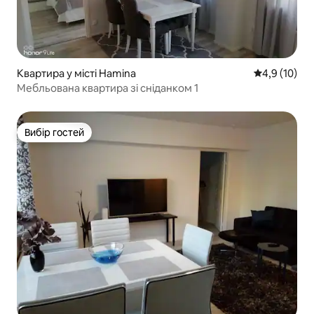
Квартира у місті Hamina
Середня оцін
4,9 (10)
Мебльована квартира зі сніданком 1
Вибір гостей
Вибір гостей