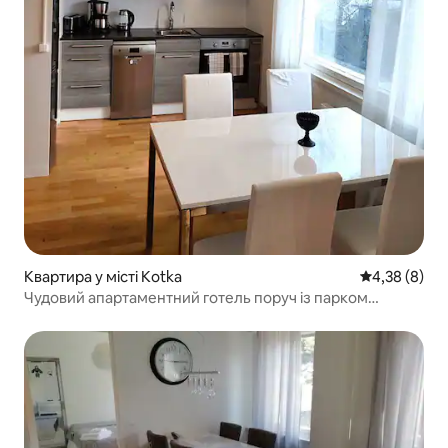
Квартира у місті Kotka
Середня оцін
4,38 (8)
Чудовий апартаментний готель поруч із парком
Сапокка