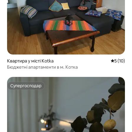
Квартира у місті Kotka
Середня оц
5 (10)
Бюджетні апартаменти в м. Котка
Супергосподар
Супергосподар