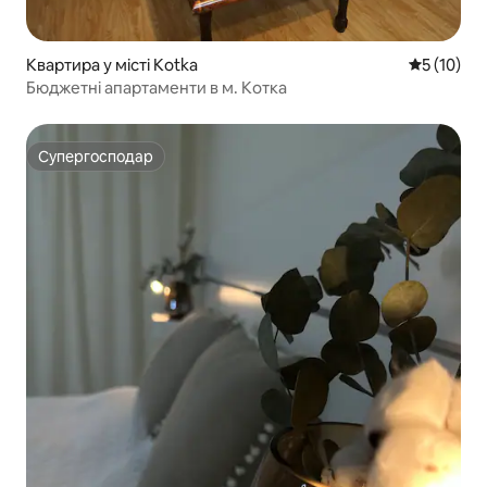
Квартира у місті Kotka
Середня оц
5 (10)
Бюджетні апартаменти в м. Котка
Супергосподар
Супергосподар