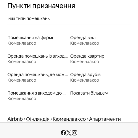
Пункти призначення
Інші типи помешкань
Помешкання на фермі
Оренда вілл
Кюменлааксо
Кюменлааксо
Оренда помешкань із виходом до пляжу
Оренда квартир
Кюменлааксо
Кюменлааксо
Оренда помешкань, де можна перебувати з домашніми тваринами
Оренда зрубів
Кюменлааксо
Кюменлааксо
Помешкання з виходом до пляжу
Показати більше
Кюменлааксо
Airbnb
Фінляндія
Кюменлааксо
Апартаменти