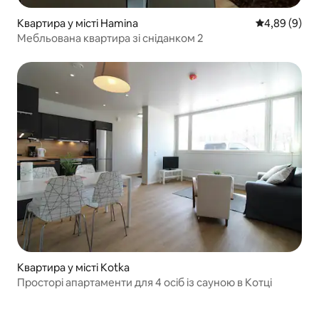
Квартира у місті Hamina
Середня оцін
4,89 (9)
Мебльована квартира зі сніданком 2
Квартира у місті Kotka
Просторі апартаменти для 4 осіб із сауною в Котці