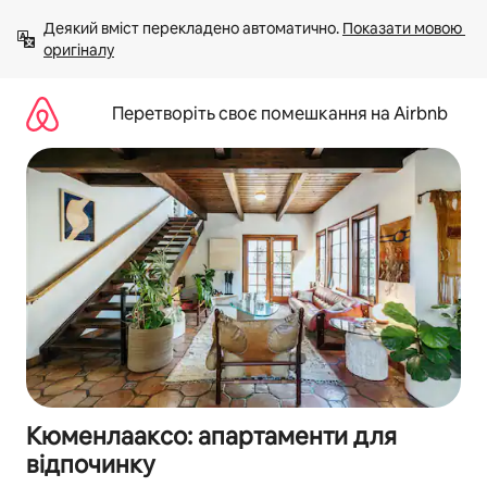
Перейти
Деякий вміст перекладено автоматично. 
Показати мовою 
до
оригіналу
вмісту
Перетворіть своє помешкання на Airbnb
Кюменлааксо: апартаменти для
відпочинку