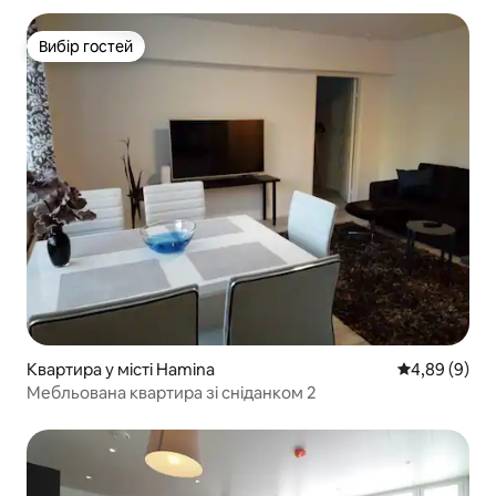
Вибір гостей
Вибір гостей
Квартира у місті Hamina
Середня оцін
4,89 (9)
Мебльована квартира зі сніданком 2