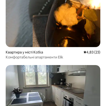
Квартира у місті Kotka
Середня оцінк
4,83 (23)
Комфортабельні апартаменти Elik