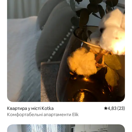
Квартира у місті Kotka
Середня оцінк
4,83 (23)
Комфортабельні апартаменти Elik