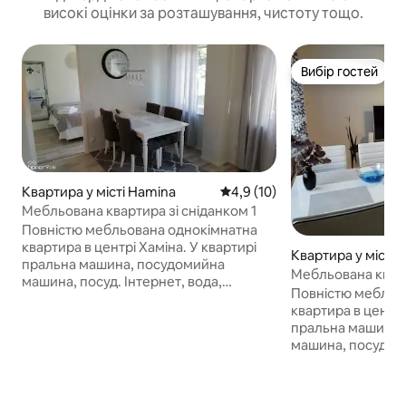
високі оцінки за розташування, чистоту тощо.
Вибір гостей
Вибір гостей
Квартира у місті Hamina
Середня оцінка: 4,9 з 5, відгу
4,9 (10)
Мебльована квартира зі сніданком 1
Повністю мебльована однокімнатна
квартира в центрі Хаміна. У квартирі
Квартира у місті 
пральна машина, посудомийна
Мебльована кварт
машина, посуд. Інтернет, вода,
Повністю мебльо
електроенергія, постільна білизна,
квартира в центрі
парковка та прибирання раз на
пральна машина,
тиждень включені в оренду.
машина, посуд. Ін
Mahdollisuus hotelliaamiaiseen.
електроенергія, п
Мебльована квартира в центрі міста.
парковка та приб
Туалет/ванна кімната з пральною
тиждень включені
машиною. Добре обладнана міні-кухня