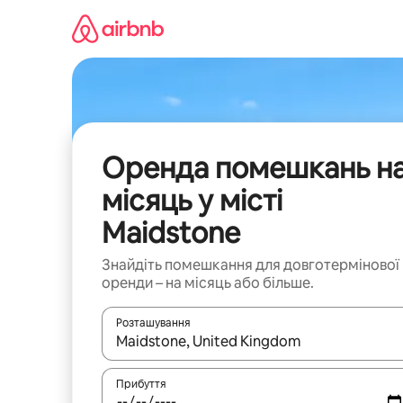
Перейти
до
вмісту
Оренда помешкань н
місяць у місті
Maidstone
Знайдіть помешкання для довготермінової
оренди – на місяць або більше.
Розташування
Отримавши результати пошуку, використовуйте дл
Прибуття