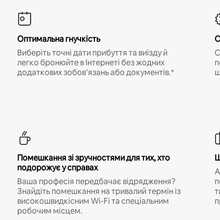
Оптимальна гнучкість
С
Виберіть точні дати прибуття та виїзду й
С
легко бронюйте в Інтернеті без жодних
п
додаткових зобов’язань або документів.*
щ
Помешкання зі зручностями для тих, хто
Ш
подорожує у справах
A
Ваша професія передбачає відрядження?
п
Знайдіть помешкання на тривалий термін із
т
високошвидкісним Wi-Fi та спеціальним
п
робочим місцем.