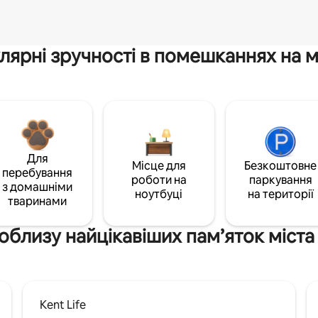
лярні зручності в помешканнях на м
Для
Місце для
Безкоштовне
перебування
роботи на
паркування
з домашніми
ноутбуці
на території
тваринами
облизу найцікавіших пам’яток міст
Kent Life