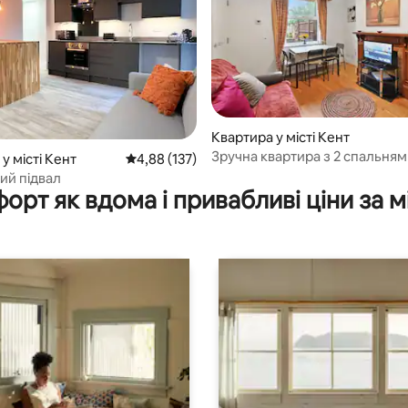
Квартира у місті Кент
Зручна квартира з 2 спальням
 5, відгуки: 86
у місті Кент
Середня оцінка: 4,88 з 5, відгуки: 137
4,88 (137)
Мейдстон
ий підвал
орт як вдома і привабливі ціни за м