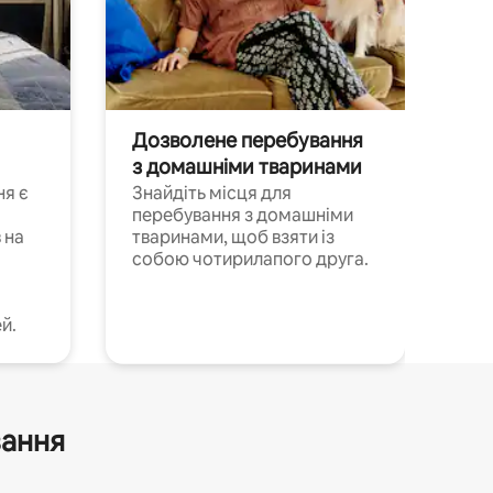
Дозволене перебування
з домашніми тваринами
ня є
Знайдіть місця для
перебування з домашніми
 на
тваринами, щоб взяти із
собою чотирилапого друга.
й.
вання