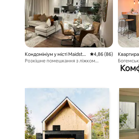
Кондомініум у місті Maidsto
Середня оцінка: 4,86 з
4,86 (86)
Квартира 
ne
Розкішне помешкання з ліжком
Богемськ
Комф
розміру King size та паркувальним
місцем