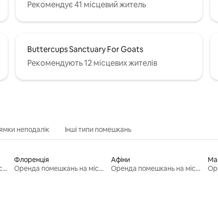
Рекомендує 41 місцевий житель
Buttercups Sanctuary For Goats
Рекомендують 12 місцевих жителів
ямки неподалік
Інші типи помешкань
Флоренція
Афіни
Ма
Оренда помешкань на місяць
Оренда помешкань на місяць
Оренда помешкань на місяць