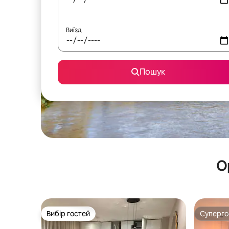
Виїзд
Пошук
О
Вибір гостей
Суперг
Вибір гостей
Суперг