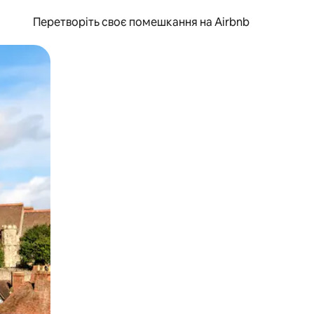
Перетворіть своє помешкання на Airbnb
и дотику та гортання.