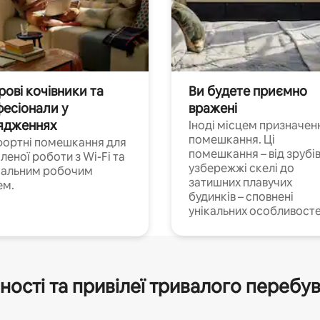
ові кочівники та
Ви будете приємно
есіонали у
вражені
ядженнях
Іноді місцем призначен
помешкання. Ці
ортні помешкання для
помешкання – від зрубів
леної роботи з Wi-Fi та
узбережжі скелі до
іальним робочим
затишних плавучих
ем.
будинків – сповнені
унікальних особливосте
ності та привілеї тривалого перебу