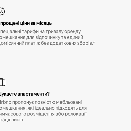
прощені ціни за місяць
пеціальні тарифи на тривалу оренду
омешкання для відпочинку та єдиний
омісячний платіж без додаткових зборів.*
укаєте апартаменти?
irbnb пропонує повністю мебльовані
омешкання, які ідеально підходять для
имчасового розміщення або релокації
рацівників.