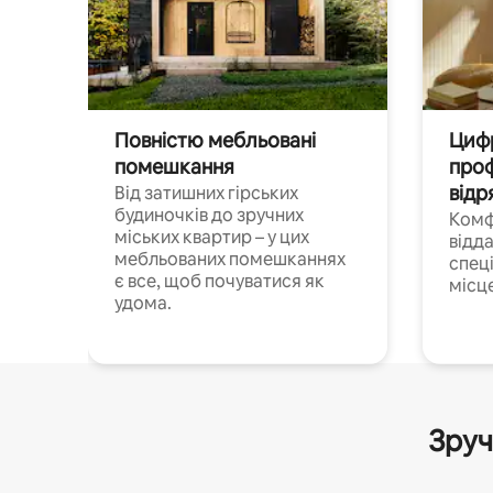
Повністю мебльовані
Цифр
помешкання
проф
відр
Від затишних гірських
будиночків до зручних
Комф
міських квартир – у цих
відда
мебльованих помешканнях
спец
є все, щоб почуватися як
місц
удома.
Зруч