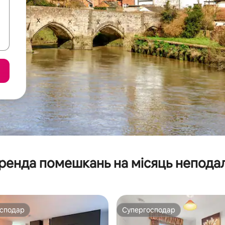
ренда помешкань на місяць неподал
осподар
Супергосподар
осподар
Супергосподар