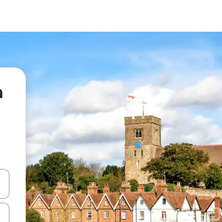
а
я навігації сторінкою клавіші зі стрілками вгору та вниз або жест