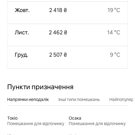
Жовт.
2 418 ₴
19 °C
Лист.
2 462 ₴
14 °C
Груд.
2 507 ₴
9 °C
Пункти призначення
Напрямки неподалік
Інші типи помешкань
Найпопулярн
Токіо
Осака
Помешкання для відпочинку
Помешкання для відпочинку