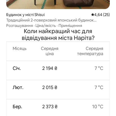
Будинок у місті Shisui
Середня оцінк
4,64 (25)
Традиційний 2-поверховий японський будинок
поблизу Нарити
Розташування
·
Ціна/якість
·
Приміщення
Коли найкращий час для
відвідування міста Наріта?
Місяць
Середня
Середня
ціна
температура
Січ.
2 194 ₴
7 °C
Лют.
2 015 ₴
7 °C
Бер.
2 373 ₴
10 °C