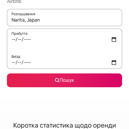
Airbnb
Розташування
Отримавши результати пошуку, використовуйте для навігації с
Прибуття
Виїзд
Пошук
Коротка статистика щодо оренди