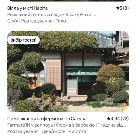
Вілла у місті Наріта
Середня о
5 (8)
Розкішний готель із садом Кісаку Нітте.
Одноповерховий будинок у японському стилі з тихим
Сім’я
·
Розташування
·
Тихо
садом.Максимум 8 осіб. Поблизу аеропорту Наріта в
околицях Токіо.Для сімей / Поруч є гаряче джерело
Вибір гостей
Вибір гостей
Помешкання на фермі у місті Сакура
Середня оцінк
4,94 (72)
Farmers'INN zennoya | Ферма з барбекю | 1 година від
Токіо
Розташування
·
Ціна/якість
·
Чистота