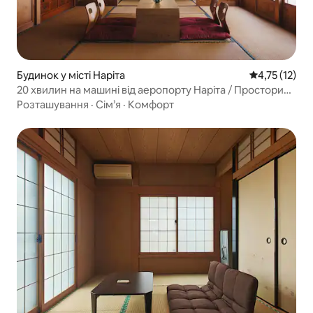
Будинок у місті Наріта
Середня оцінк
4,75 (12)
20 хвилин на машині від аеропорту Наріта / Просторий
номер 164 кв.м. для 7 осіб / Безкоштовна парковка до 3
Розташування
·
Сім’я
·
Комфорт
машин