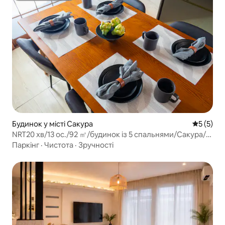
Будинок у місті Сакура
Середня о
5 (5)
NRT20 хв/13 ос./92 ㎡/будинок із 5 спальнями/Сакура/
Нарита/Уено
Паркінг
·
Чистота
·
Зручності