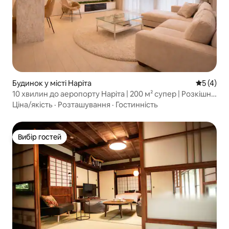
Будинок у місті Наріта
Середня о
5 (4)
10 хвилин до аеропорту Наріта | 200 м² супер | Розкішна
вілла | Оренда всього будинку | Максимум 10 осіб |
Ціна/якість
·
Розташування
·
Гостинність
Паркінг, простора вітальня, не навпроти
Вибір гостей
Вибір гостей