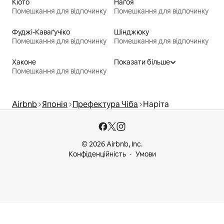
Кіото
Наґоя
Помешкання для відпочинку
Помешкання для відпочинку
Фуджі-Каваґучіко
Шінджюку
Помешкання для відпочинку
Помешкання для відпочинку
Хаконе
Показати більше
Помешкання для відпочинку
Airbnb
Японія
Префектура Чіба
Наріта
© 2026 Airbnb, Inc.
Конфіденційність
Умови