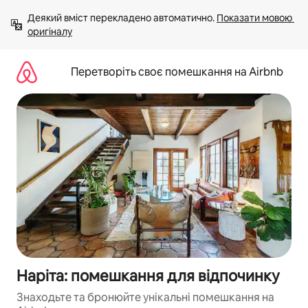
Перейти
Деякий вміст перекладено автоматично. 
Показати мовою 
до
оригіналу
вмісту
Перетворіть своє помешкання на Airbnb
Наріта: помешкання для відпочинку
Знаходьте та бронюйте унікальні помешкання на