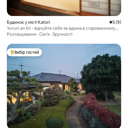
Будинок у місті Katori
Середня о
5 (9)
Yururi-an En - відчуйте себе як вдома в старовинному
сільському будинку, де поєднуються традиції та
Розташування
·
Сім’я
·
Зручності
сучасність
Вибір гостей
Топ вибір гостей