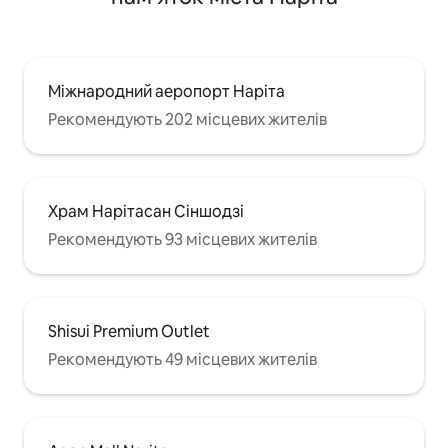
розміщення великих груп.Відчуйте
перегляньте посі
справжнє японське життя, ми з
оголошення, якщ
нетерпінням🥳 чекаємо на вас!
домашніми твари
використовуєте 
Міжнародний аеропорт Наріта
Рекомендують 202 місцевих жителів
Храм Нарітасан Сіншодзі
Рекомендують 93 місцевих жителів
Shisui Premium Outlet
Рекомендують 49 місцевих жителів