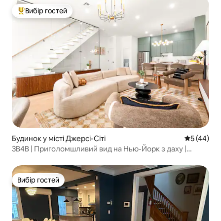
Вибір гостей
Топ вибір гостей
Будинок у місті Джерсі-Сіті
Середня оц
5 (44)
3B4B | Приголомшливий вид на Нью-Йорк з даху |
15 хвилин до Нью-Йорка!
Вибір гостей
Вибір гостей