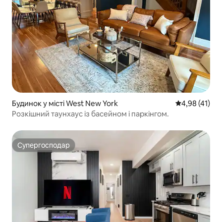
Будинок у місті West New York
Середня оцінк
4,98 (41)
Розкішний таунхаус із басейном і паркінгом.
Супергосподар
Супергосподар