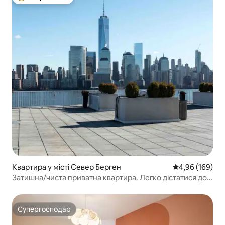
Топ вибір гостей
Квартира у місті Север Берген
Середня оцінка:
4,96 (169)
Затишна/чиста приватна квартира. Легко дістатися до
Нью-Йорка за 25 хвилин
Супергосподар
Супергосподар