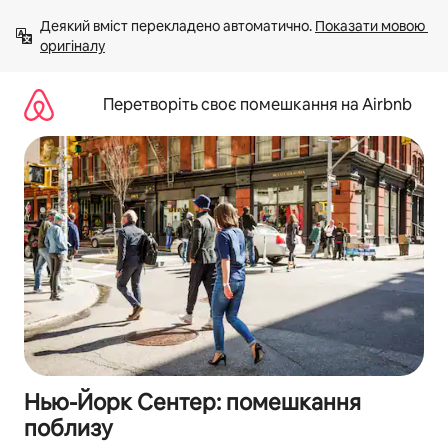
Перейти
Деякий вміст перекладено автоматично. 
Показати мовою 
до
оригіналу
вмісту
Перетворіть своє помешкання на Airbnb
Нью-Йорк Сентер: помешкання
поблизу