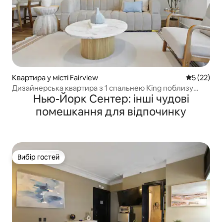
Квартира у місті Fairview
Середня оц
5 (22)
Дизайнерська квартира з 1 спальнею King поблизу
Нью-Йорк Сентер: інші чудові
Нью-Йорка | Безкоштовне паркування та тренажерний
зал
помешкання для відпочинку
Вибір гостей
Вибір гостей