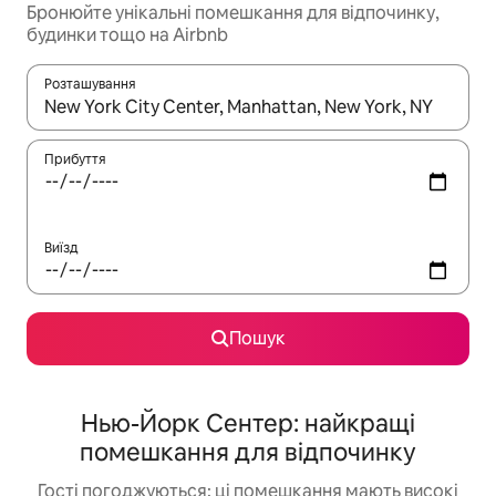
Бронюйте унікальні помешкання для відпочинку,
будинки тощо на Airbnb
Розташування
Отримавши результати пошуку, використовуйте для навігації с
Прибуття
Виїзд
Пошук
Нью-Йорк Сентер: найкращі
помешкання для відпочинку
Гості погоджуються: ці помешкання мають високі