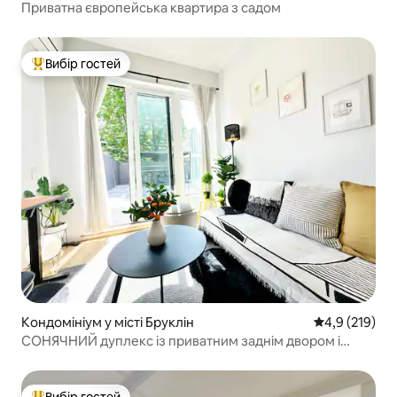
Приватна європейська квартира з садом
Вибір гостей
Топ вибір гостей
Кондомініум у місті Бруклін
Середня оцінк
4,9 (219)
СОНЯЧНИЙ дуплекс із приватним заднім двором і
кабінетом