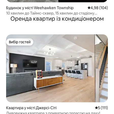
Будинок у місті Weehawken Township
Середня оцінка:
4,98 (104)
10 хвилин до Таймс-сквер, 15 хвилин до стадіону
Оренда квартир із кондиціонером
MetLife
Вибір гостей
Вибір гостей
Квартира у місті Джерсі-Сіті
Середня оці
5 (111)
Дивовижна квартира з приватною терасою на даху!