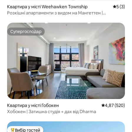
Квартира у місті Weehawken Township
Середня о
5 (3)
Розкішні апартаменти з видом на Мангеттен |
Паркінг|10 хвилин до Нью-Йорка
Супергосподар
Супергосподар
Квартира у місті Гобокен
Середня оцінка:
4,87 (520)
Хобокен | Затишна студія + дах від Dharma
Вибір гостей