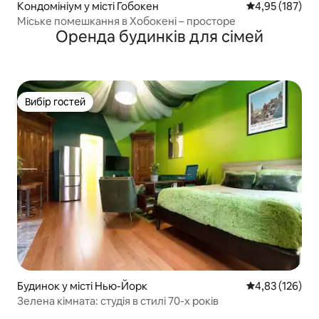
Кондомініум у місті Гобокен
Середня оцінка
4,95 (187)
Міське помешкання в Хобокені – просторе
Оренда будинків для сімей
Вибір гостей
Вибір гостей
Будинок у місті Нью-Йорк
Середня оцінка
4,83 (126)
Зелена кімната: студія в стилі 70-х років