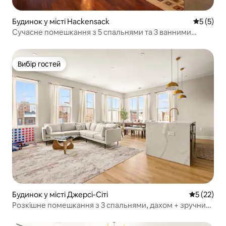
Будинок у місті Hackensack
Середня о
5 (5)
Сучасне помешкання з 5 спальнями та 3 ванними
кімнатами, розраховане на 10 гостей, поблизу Нью-
Йорка
Вибір гостей
Вибір гостей
Будинок у місті Джерсі-Сіті
Середня оц
5 (22)
Розкішне помешкання з 3 спальнями, дахом + зручний
доступ до Нью-Йорка + аеропорт