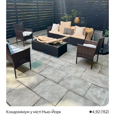
Кондомініум у місті Нью-Йорк
Середня оцінка
4,92 (152)