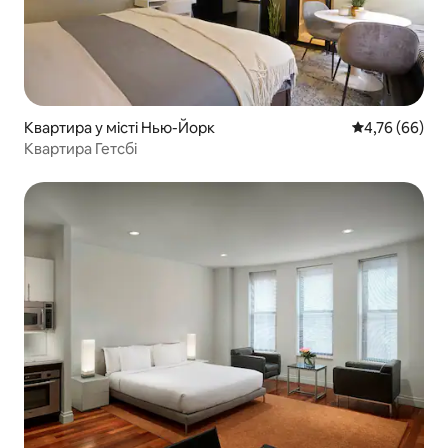
Квартира у місті Нью-Йорк
Середня оцінк
4,76 (66)
Квартира Гетсбі