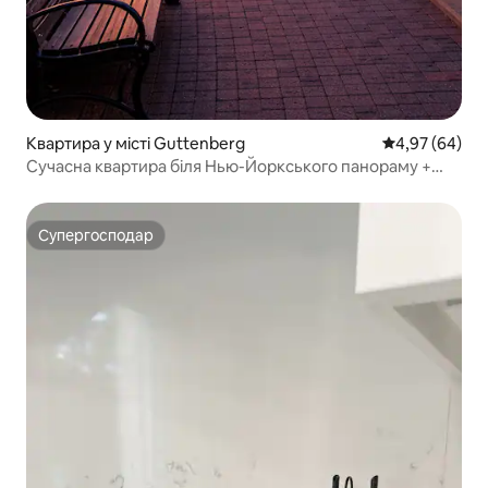
Квартира у місті Guttenberg
Середня оцінка
4,97 (64)
Сучасна квартира біля Нью-Йоркського панораму +
паркінг
Супергосподар
Супергосподар