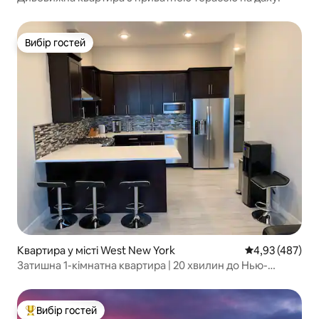
Вибір гостей
Вибір гостей
Квартира у місті West New York
Середня оцінка:
4,93 (487)
Затишна 1-кімнатна квартира | 20 хвилин до Нью-
Йорка!
Вибір гостей
Топ вибір гостей