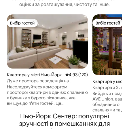
оцінки за розташування, чистоту та інше.
Вибір гостей
Вибір гостей
Вибір гостей
Вибір гостей
Квартира у місті Нью-Йорк
Середня оцінка: 4,93 з 5, відгук
4,93 (120)
Дуже простора резиденція на
Квартира у місті 
Мангеттені – престижний район
Насолоджуйтеся комфортом
Квартира з 2 ліж
просторої квартири з однією спальнею
доступ до Нью-Й
Вийдіть з поїзда і
в будинку з бурого пісковика, яка
AVE Union, вашог
вміщує до п'яти гостей. Це
обладнаного пом
помешкання розташоване поблизу
спальнями та дв
Центрального парку, Таймс-сквер і
Нью-Йорк Сентер: популярні
кімнатами в Юніо
П’ятої авеню, тож воно зручно
Ідеально підходить
зручності в помешканнях для
розташоване поруч із найвідомішими
шукають комфорт 