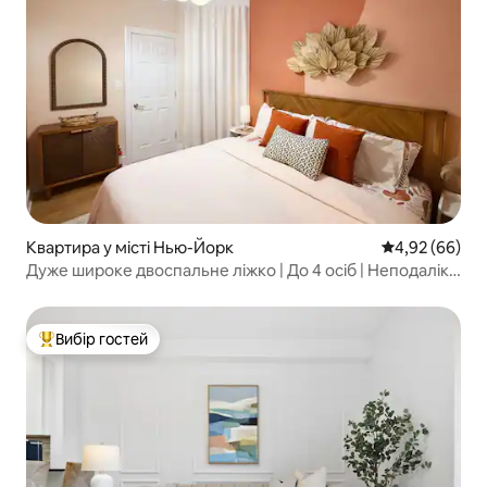
Квартира у місті Нью-Йорк
Середня оцінка
4,92 (66)
Дуже широке двоспальне ліжко | До 4 осіб | Неподалік
Таймс-сквер і Бродвей
Вибір гостей
Топ вибір гостей