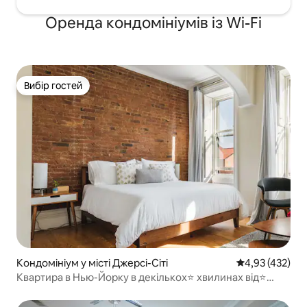
Оренда кондомініумів із Wi-Fi
Вибір гостей
Вибір гостей
Кондомініум у місті Джерсі-Сіті
Середня оцінка
4,93 (432)
Квартира в Нью-Йорку в декількох⭐ хвилинах від⭐
красивого Браунстоуна | БЕЗКОШТОВНЕ ПАРКУВАННЯ