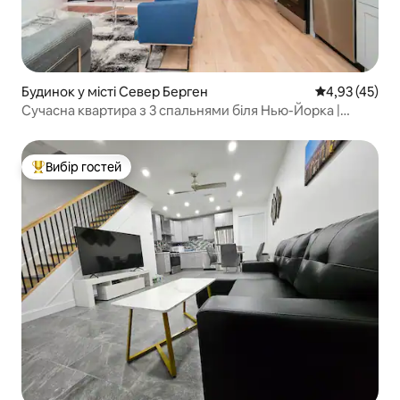
Будинок у місті Север Берген
Середня оцінк
4,93 (45)
Сучасна квартира з 3 спальнями біля Нью-Йорка |
Паркінг | 8 місць | Сім’я
Вибір гостей
Топ вибір гостей