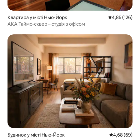
Квартира у місті Нью-Йорк
Середня оцінка
4,85 (126)
AKA Таймс-сквер – студія з офісом
Будинок у місті Нью-Йорк
Середня оцінка
4,68 (69)