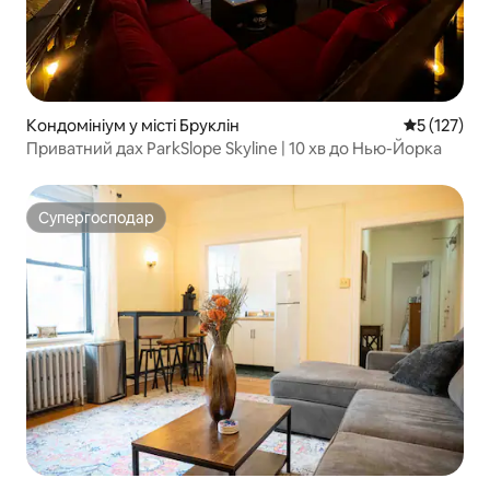
Кондомініум у місті Бруклін
Середня оці
5 (127)
Приватний дах ParkSlope Skyline | 10 хв до Нью-Йорка
Супергосподар
Супергосподар