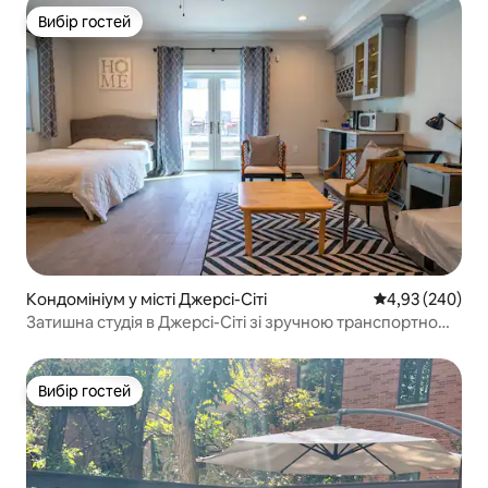
Вибір гостей
Вибір гостей
Кондомініум у місті Джерсі-Сіті
Середня оцінка:
4,93 (240)
Затишна студія в Джерсі-Сіті зі зручною транспортною
доступністю
Вибір гостей
Вибір гостей