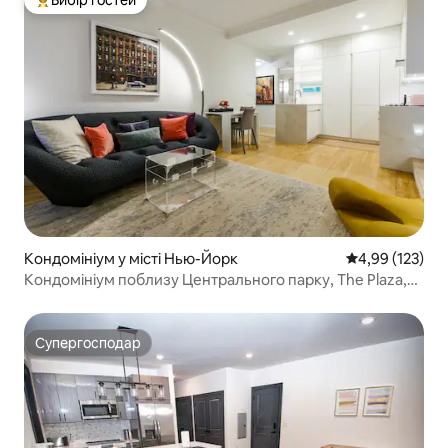
Вибір гостей
Топ вибір гостей
Кондомініум у місті Нью-Йорк
Середня оцінка
4,99 (123)
Кондомініум поблизу Центрального парку, The Plaza,
Tiffany, MOMA
Супергосподар
Супергосподар