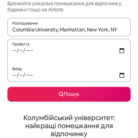
Бронюйте унікальні помешкання для відпочинку,
будинки тощо на Airbnb
Розташування
Отримавши результати пошуку, використовуйте для навігації с
Прибуття
Виїзд
Пошук
Колумбійський університет:
найкращі помешкання для
відпочинку