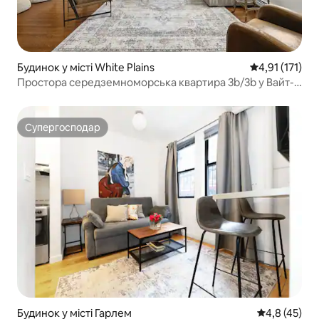
Будинок у місті White Plains
Середня оцінка
4,91 (171)
Простора середземноморська квартира 3b/3b у Вайт-
Плейнс
Супергосподар
Супергосподар
Будинок у місті Гарлем
Середня оцін
4,8 (45)