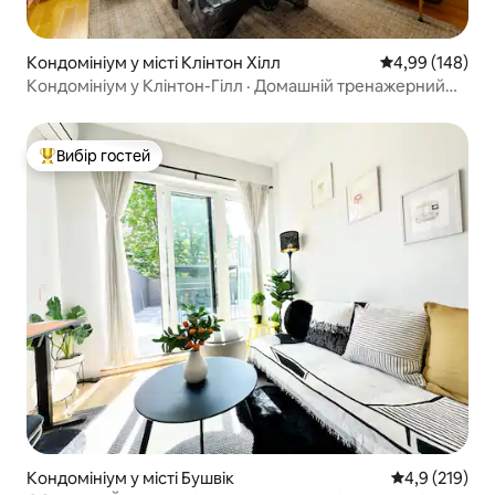
Кондомініум у місті Клінтон Хілл
Середня оцінка:
4,99 (148)
Кондомініум у Клінтон-Гілл · Домашній тренажерний
зал · Поруч із «Баркліз»
Вибір гостей
Топ вибір гостей
Кондомініум у місті Бушвік
Середня оцінк
4,9 (219)