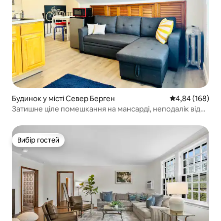
Будинок у місті Север Берген
Середня оцінка:
4,84 (168)
Затишне ціле помешкання на мансарді, неподалік від
Нью-Йорка та «МетЛайф»!
Вибір гостей
Вибір гостей