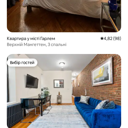
Квартира у місті Гарлем
Середня оцінка
4,82 (98)
Верхній Мангеттен, 3 спальні
Вибір гостей
Вибір гостей