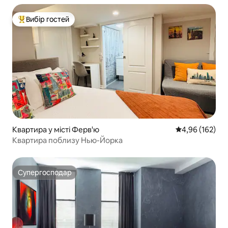
Вибір гостей
Топ вибір гостей
Квартира у місті Ферв'ю
Середня оцінка
4,96 (162)
Квартира поблизу Нью-Йорка
Супергосподар
Супергосподар