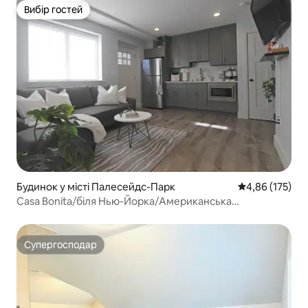
Вибір гостей
Вибір гостей
Будинок у місті Палесейдс-Парк
Середня оцінка
4,86 (175)
Casa Bonita/біля Нью-Йорка/Американська
мрія/MetLife
Супергосподар
Супергосподар