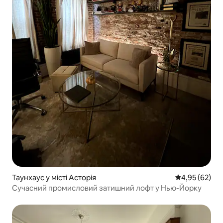
Таунхаус у місті Асторія
Середня оцінк
4,95 (62)
Сучасний промисловий затишний лофт у Нью-Йорку