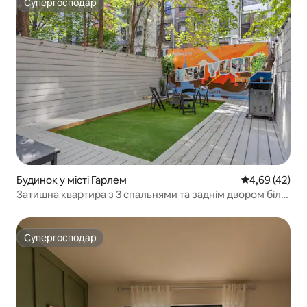
Супергосподар
Супергосподар
Будинок у місті Гарлем
Середня оцінк
4,69 (42)
Затишна квартира з 3 спальнями та заднім двором біля
метро
Супергосподар
Супергосподар