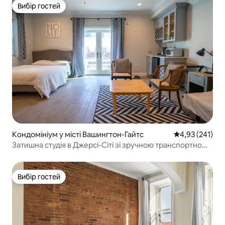
Вибір гостей
Вибір гостей
Кондомініум у місті Вашингтон-Гайтс
Середня оцінка
4,93 (241)
Затишна студія в Джерсі-Сіті зі зручною транспортною
доступністю
Вибір гостей
Вибір гостей