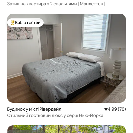
Затишна квартира з 2 спальнями | Манхеттен |
20 хвилин до Таймс-сквер
Вибір гостей
Топ вибір гостей
Будинок у місті Рівердейл
Середня оцінка
4,99 (70)
Стильний гостьовий люкс у серці Нью-Йорка