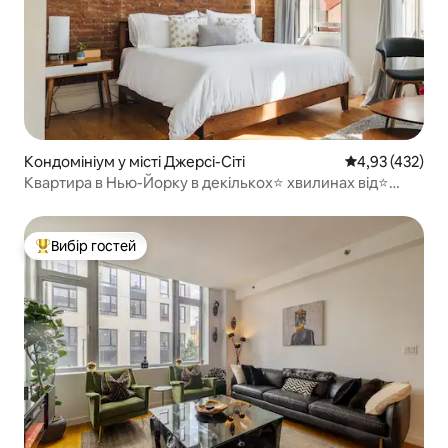
Кондомініум у місті Джерсі-Сіті
Середня оцінка
4,93 (432)
Квартира в Нью-Йорку в декількох⭐ хвилинах від⭐
красивого Браунстоуна | БЕЗКОШТОВНЕ ПАРКУВАННЯ
Вибір гостей
Топ вибір гостей