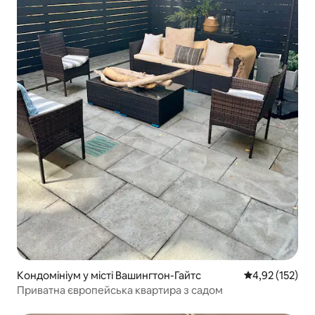
Кондомініум у місті Вашингтон-Гайтс
Середня оцінка
4,92 (152)
Приватна європейська квартира з садом