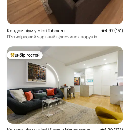
Кондомініум у місті Гобокен
Середня оцінка
4,97 (151)
П’ятизірковий чарівний відпочинок поруч із
громадським транспортом Нью-Йорка.
Вибір гостей
Топ вибір гостей
Кондомініум у місті Мідтаун Манхеттена
Середня оцінка
4,99 (123)