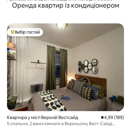
Оренда квартир із кондиціонером
*приватна ванна й кухня. Чемпіонат світу
Вибір гостей
Топ вибір гостей
Квартира у місті Верхній Вестсайд
Середня оцінка:
4,99 (189)
5 спальня, 2 ванні кімнати в Верхньому Вест-Сайді
Манхеттена!