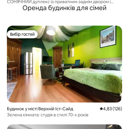
СОНЯЧНИЙ дуплекс із приватним заднім двором і
Оренда будинків для сімей
кабінетом
Вибір гостей
Вибір гостей
Будинок у місті Верхній Іст-Сайд
Середня оцінка
4,83 (126)
Зелена кімната: студія в стилі 70-х років