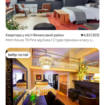
Квартира у місті Фінансовий район
Середня оцінка:
4,83 (303)
Mint House 70 Pine від Kasa | Студія преміум-класу з
двоспальним ліжком
Вибір гостей
Вибір гостей