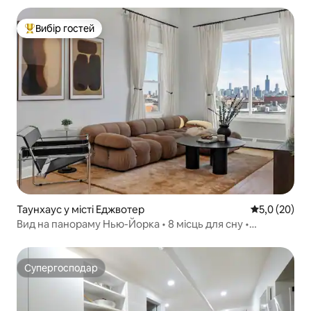
Вибір гостей
Топ вибір гостей
Таунхаус у місті Еджвотер
Середня оцін
5,0 (20)
Вид на панораму Нью-Йорка • 8 місць для сну •
Приватний двоповерховий внутрішній дворик
Супергосподар
Супергосподар