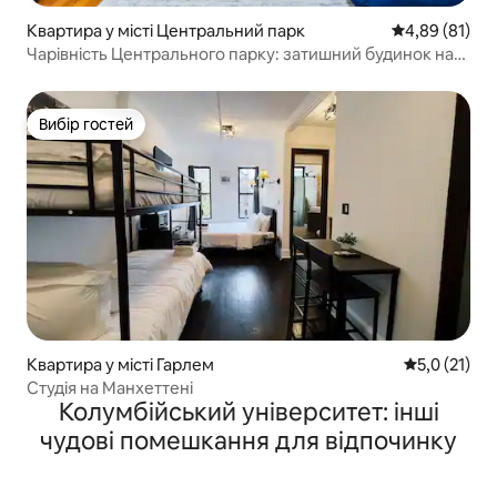
Квартира у місті Центральний парк
Середня оцінк
4,89 (81)
Чарівність Центрального парку: затишний будинок на
3 спальні
Вибір гостей
Вибір гостей
Квартира у місті Гарлем
Середня оцін
5,0 (21)
Студія на Манхеттені
Колумбійський університет: інші
чудові помешкання для відпочинку