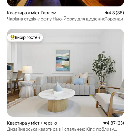
Квартира у місті Гарлем
Середня оцін
4,8 (88)
Чарівна студія-лофт у Нью-Йорку для щоденної оренди
Вибір гостей
Топ вибір гостей
Квартира у місті Ферв'ю
Середня оцінк
4,87 (23)
Дизайнерська квартира з 1 спальнею King поблизу