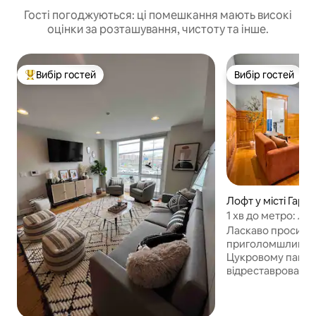
Гості погоджуються: ці помешкання мають високі
оцінки за розташування, чистоту та інше.
Вибір гостей
Вибір гостей
Топ вибір гостей
Вибір гостей
Лофт у місті Гарл
1 хв до метро: ліж
розкішний простір
Ласкаво просимо 
приголомшливої п
Цукровому пагорб
відреставрованом
У цьому чарівном
камін, еркерні вік
високошвидкісний