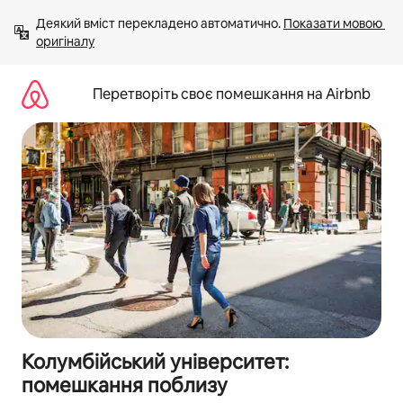
Перейти
Деякий вміст перекладено автоматично. 
Показати мовою 
до
оригіналу
вмісту
Перетворіть своє помешкання на Airbnb
Колумбійський університет:
помешкання поблизу