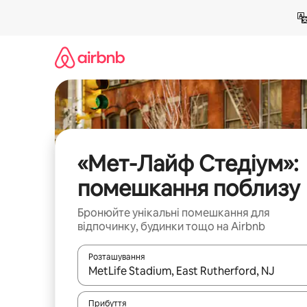
Перейти
до
вмісту
«Мет-Лайф Стедіум»:
помешкання поблизу
Бронюйте унікальні помешкання для
відпочинку, будинки тощо на Airbnb
Розташування
Отримавши результати пошуку, використовуйте дл
Прибуття