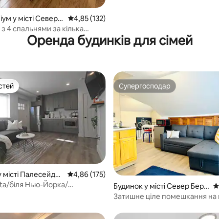
ум у місті Север Б
Середня оцінка: 4,85 з 5, відгуки: 132
4,85 (132)
з 4 спальнями за кілька
Оренда будинків для сімей
ід Нью-Йорка та МетЛайф
стей
Супергосподар
стей
Супергосподар
5, відгуки: 122
 місті Палесейдс-
Середня оцінка: 4,86 з 5, відгуки: 175
4,86 (175)
ita/біля Нью-Йорка/
Будинок у місті Север Берг
С
ська мрія/MetLife
ен
Затишне ціле помешкання на 
неподалік від Нью-Йорка та
«МетЛайф»!