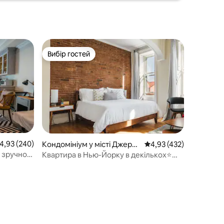
Вибір гостей
Вибір гостей
ередня оцінка: 4,93 з 5, відгуки: 240
4,93 (240)
Кондомініум у місті Джерсі-
Середня оцінка: 4,93 з 
4,93 (432)
Сіті
зі зручною
Квартира в Нью-Йорку в декількох⭐
хвилинах від⭐ красивого Браунстоуна |
БЕЗКОШТОВНЕ ПАРКУВАННЯ