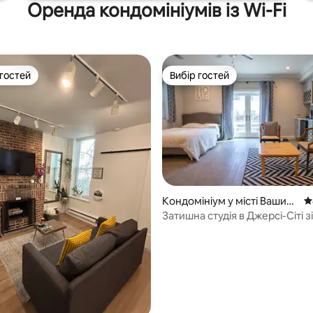
Оренда кондомініумів із Wi-Fi
 гостей
Вибір гостей
р гостей
Вибір гостей
Кондомініум у місті Вашинг
С
тон-Гайтс
Затишна студія в Джерсі-Сіті 
5, відгуки: 154
транспортною доступністю