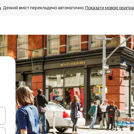
Деякий вміст перекладено автоматично. 
Показати мовою оригіна
я навігації сторінкою клавіші зі стрілками вгору та вниз або жест