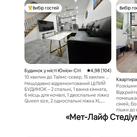
Вибір гостей
Вибір го
Топ вибір гостей
Вибір го
Будинок у місті Юніон-Сіті
Середня оцінка: 4,98 з 
4,98 (104)
10 хвилин до Таймс-сквер, 15 хвилин до
Квартира 
стадіону MetLife
Нещодавно відремонтований ЦІЛИЙ
Розкішни
БУДИНОК – 2 спальні, 1 ванна кімната,
Йорк 4 хв
Відкрийт
6 місць для ночівлі, 1 двоспальне ліжко
помешкан
Queen size, 2 односпальні ліжка XL,
сімей, бізнес
повнорозмірний диван-ліжко. Легко
пішки до
дістатися до Мідтауна/Таймс-сквер,
«Мет-Лайф Стедіум
Нью-Йорк
Бродвею, стадіону Met Life, торгового
Prudentia
центру American Dream Mall та
хвилин в
аеропорту Ньюарк. 2 квартали до
✔️Поруч з
автобусної зупинки до Нью-Йорка •