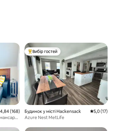
Вибір гостей
Топ вибір гостей
ередня оцінка: 4,84 з 5, відгуки: 168
4,84 (168)
Будинок у місті Hackensack
Середня оцінка: 5,0 
5,0 (17)
мансарді,
Azure Nest MetLife