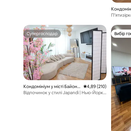
Кондоміні
П’ятизір
поруч із
Нью-Йор
Супергосподар
Вибір го
Супергосподар
Вибір го
Кондомініум у місті Байонн
Середня оцінка: 4,89 з 
4,89 (210)
а
Відпочинок у стилі Japandi | Нью-Йорк •
EWR