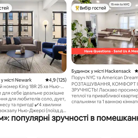
стей
Вибір гостей
стей
Топ вибір гостей
5, відгуки: 104
Будинок у місті Hackensack
С
Поруч NYC та American Dream 
у місті Newark
Середня оцінка: 4,9 з 5, відгуки: 125
4,9 (125)
паркінг, двоспальне ліжко KI
РОЗТАШУВАННЯ, КОМФОРТ І
й номер King 1BR 25 хв Нью-
ЗРУЧНІСТЬ! Ласкаво просимо до нашої
 до Prudential/Penn
е для себе ідеальне розкішне
теплої та привабливої квартир
ня для любителів соло, дует,
спальнями та 1 ванною кімнат
у та пригод! ✔️4 хвилини
вашим незабутнім помешкан
 вокзалу Нью-Джерсі (поїзд до
далеко від дому, спроектован
»: популярні зручності в помешкан
а менш ніж за 30 хвилин) та
урахуванням ваших побажань. - 
l Center ✔️Менше ніж за 15
хвилин від Нью-Йорка (з пішк
ід аеропорту Ньюарк (EWR)
легкий доступ до транспорту).
і стадіоном MetLife і
хвилин до торгового центру 