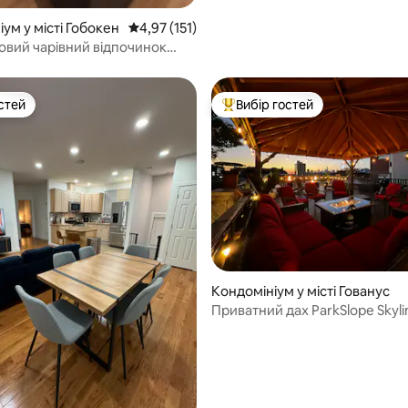
ум у місті Гобокен
Середня оцінка: 4,97 з 5, відгуки: 151
4,97 (151)
ковий чарівний відпочинок
 громадським транспортом
ка.
стей
Вибір гостей
стей
Топ вибір гостей
5, відгуки: 210
Кондомініум у місті Гованус
Приватний дах ParkSlope Skylin
до Нью-Йорка