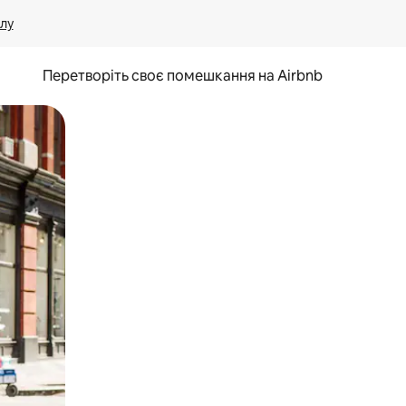
лу
Перетворіть своє помешкання на Airbnb
и дотику та гортання.