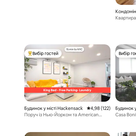
Кондоміні
ерген
Квартира 
хвилин в
Вибір гостей
Вибір го
Топ вибір гостей
Вибір го
Будинок у місті Hackensack
Середня оцінка: 4,98 з 
4,98 (122)
Будинок у
Парк
Поруч із Нью-Йорком та American
Casa Bon
Dream, дуже широке двоспальне ліжко
Американ
+ безкоштовне паркування