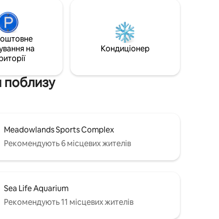
а
центр American Dream Mall - 10 хвилин
 до
Стадіон Met Life - 10 хвилин Кінні
перегони в Медоулендсі - 10 хвилин.
ucks,
Автобусна зупинка NJ Transit до Нью-
коштовне
х
Йорка знаходиться всього в 7 хвилинах
ування на
Кондиціонер
ходьби від будинку.
риторії
альня
и поблизу
Meadowlands Sports Complex
Рекомендують 6 місцевих жителів
Sea Life Aquarium
Рекомендують 11 місцевих жителів