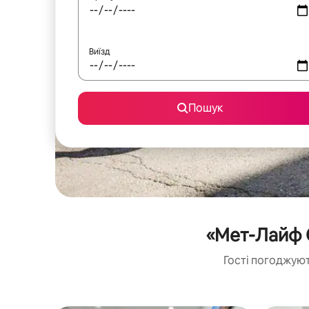
Виїзд
Пошук
«Мет-Лайф 
Гості погоджуют