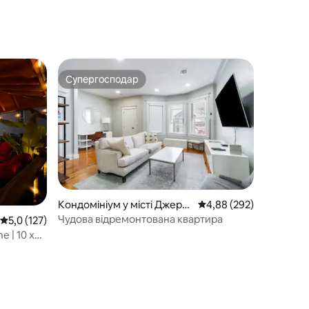
Супергосподар
Супергосподар
Кондомініум у місті Джерсі
Середня оцінка: 4,88 з 
4,88 (292)
-Сіті
Чудова відремонтована квартира
Середня оцінка: 5,0 з 5, відгуки: 127
5,0 (127)
e | 10 хв