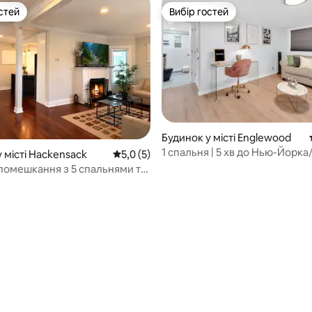
стей
Вибір гостей
стей
Вибір гостей
Будинок у місті Englewood
1 спальня | 5 хв до Нью-Йорка/
 місті Hackensack
Середня оцінка: 5,0 з 5, відгуки: 5
5,0 (5)
стадіону MetLife
помешкання з 5 спальнями та
и кімнатами, розраховане на
й, поблизу Нью-Йорка
 5, відгуки: 34