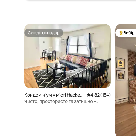
Супергосподар
Вибір
Супергосподар
Топ вибі
Кондомініум у місті Hacken
Середня оцінка: 4,82 з 
4,82 (154)
sack
Чисто, простористо та затишно –
паркування, 2 телевізори, пральня