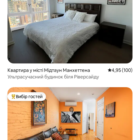
Квартира у місті Мідтаун Манхеттена
Середня оцінка
4,95 (100)
Ультрасучасний будинок біля Ріверсайду
Вибір гостей
Топ вибір гостей