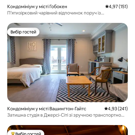
Кондомініум у місті Гобокен
Середня оцінка
4,97 (151)
П’ятизірковий чарівний відпочинок поруч із
громадським транспортом Нью-Йорка.
Вибір гостей
Вибір гостей
Кондомініум у місті Вашингтон-Гайтс
Середня оцінка
4,93 (241)
Затишна студія в Джерсі-Сіті зі зручною транспортною
доступністю
Вибір гостей