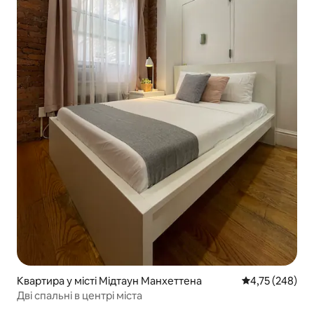
Квартира у місті Мідтаун Манхеттена
Середня оцінка
4,75 (248)
Дві спальні в центрі міста