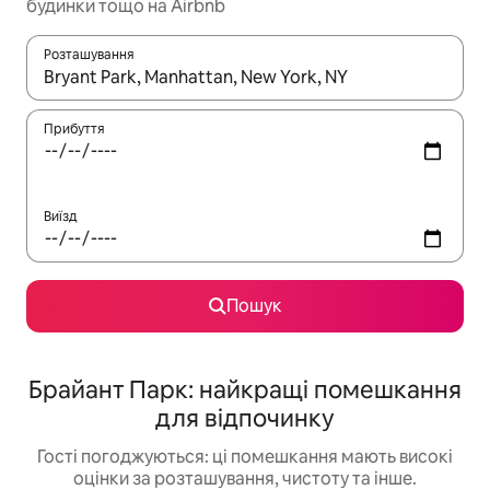
будинки тощо на Airbnb
Розташування
Отримавши результати пошуку, використовуйте для навігації с
Прибуття
Виїзд
Пошук
Брайант Парк: найкращі помешкання
для відпочинку
Гості погоджуються: ці помешкання мають високі
оцінки за розташування, чистоту та інше.