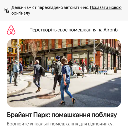
Перейти
Деякий вміст перекладено автоматично. 
Показати мовою 
до
оригіналу
вмісту
Перетворіть своє помешкання на Airbnb
Брайант Парк: помешкання поблизу
Бронюйте унікальні помешкання для відпочинку,