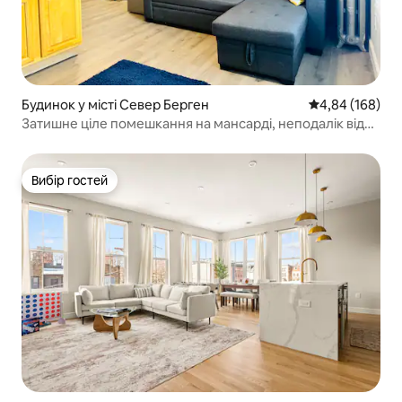
Будинок у місті Север Берген
Середня оцінка:
4,84 (168)
Затишне ціле помешкання на мансарді, неподалік від
Нью-Йорка та «МетЛайф»!
Вибір гостей
Вибір гостей