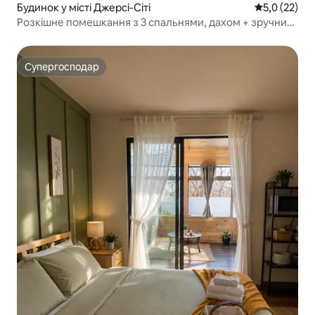
Будинок у місті Джерсі-Сіті
Середня оцін
5,0 (22)
Розкішне помешкання з 3 спальнями, дахом + зручний
доступ до Нью-Йорка + аеропорт
Супергосподар
Супергосподар