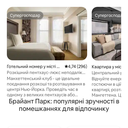
Супергосподар
Супергосподар
Супергосподар
Супергосподар
Готельний номер у місті Мі
Середня оцінка: 4,74 з 5, відгук
4,74 (296)
Квартира у місті 
дтаун Манхеттена
нхеттена
Розкішний пентхаус-люкс неподалік
Центральний райо
від Центрального парку
Таймс-сквер!
Манхеттенський клуб - це ідеальне
Відчуйте енергію
поєднання розкоші та розташування в
гостюючи в цій ст
центрі Нью-Йорка. Проведіть час в
квартирі, розташо
одному з великих пентхаусів або
Мангеттена. Це 
Брайант Парк: популярні зручності в
насолодіться ексклюзивним балконом
продумано спроє
пентхаусу, з якого відкривається
комфорту та зруч
помешканнях для відпочинку
чудовий вид! (Ексклюзивний для всіх
підходить для ман
гостей пентхаусу, не приватний,
зупинитися в цент
відкритий сезонно) Інциденти:
насолоджуючись 
авторизація на 500 $ під час прибуття.
добре облаштованою