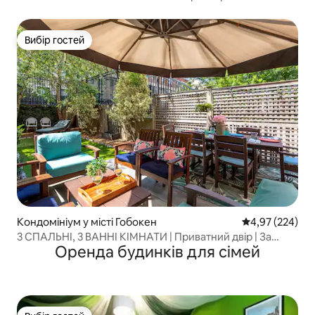
Вибір гостей
Вибір гостей
Кондомініум у місті Гобокен
Середня оцінка:
4,97 (224)
3 СПАЛЬНІ, 3 ВАННІ КІМНАТИ | Приватний двір | За
Оренда будинків для сімей
кілька хвилин до NJ Transit і Нью-Йорка