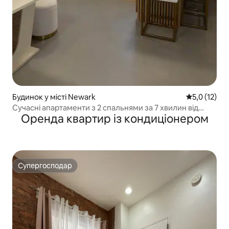
Будинок у місті Newark
Середня оцін
5,0 (12)
Сучасні апартаменти з 2 спальнями за 7 хвилин від
Оренда квартир із кондиціонером
аеропорту Ньюарк EWR
Супергосподар
Супергосподар