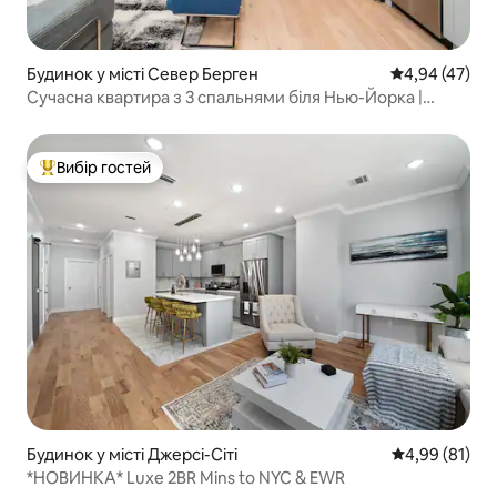
Будинок у місті Север Берген
Середня оцінк
4,94 (47)
Сучасна квартира з 3 спальнями біля Нью-Йорка |
Паркінг | 8 місць | Сім’я
Вибір гостей
Топ вибір гостей
Будинок у місті Джерсі-Сіті
Середня оцінк
4,99 (81)
*НОВИНКА* Luxe 2BR Mins to NYC & EWR