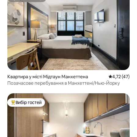
Супергосподар
Квартира у місті Мідтаун Манхеттена
Середня оцінк
4,72 (47)
Позачасове перебування в Манхеттені/Нью-Йорку
Вибір гостей
Топ вибір гостей