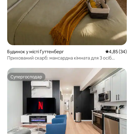
Будинок у місті Гуттенберг
Середня оцінк
4,85 (34)
Прихований скарб: мансардна кімната для 3 осіб
*приватна ванна й кухня. Чемпіонат світу
Супергосподар
Супергосподар