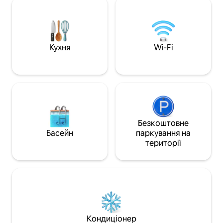
Потрібно пред 'явити дійсну кредитну
дня, проведеного
картку та посвідчення особи
розслабтеся за п
державного зразка (віком 21 року) Ціна
дюймових телевізо
включає всі податки/збори (Під час
комфортабельній 
вашого перебування не
пам’ятки, такі як
Кухня
Wi-Fi
стягуватиметься додаткові податки
Сіті-М’юзік-Голл
або щоденні збори. )
розташовані непо
Безкоштовне
Басейн
паркування на
території
Кондиціонер