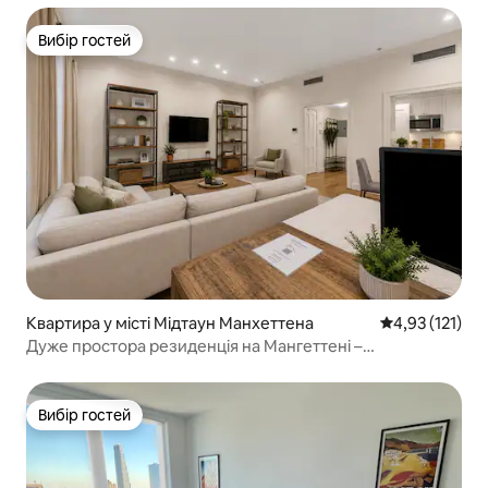
Вибір гостей
Вибір гостей
Квартира у місті Мідтаун Манхеттена
Середня оцінка
4,93 (121)
Дуже простора резиденція на Мангеттені –
престижний район
Вибір гостей
Вибір гостей