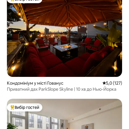
Топ вибір гостей
Кондомініум у місті Гованус
Середня оцінк
5,0 (127)
Приватний дах ParkSlope Skyline | 10 хв до Нью-Йорка
Вибір гостей
Топ вибір гостей