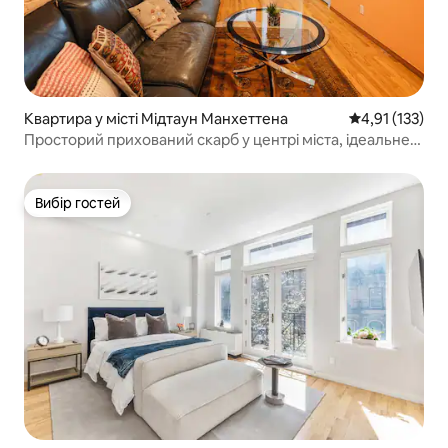
Квартира у місті Мідтаун Манхеттена
Середня оцінка
4,91 (133)
Просторий прихований скарб у центрі міста, ідеальне
5-зіркове перебування!
Вибір гостей
Вибір гостей