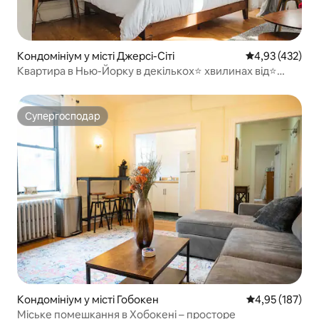
Кондомініум у місті Джерсі-Сіті
Середня оцінка
4,93 (432)
Квартира в Нью-Йорку в декількох⭐ хвилинах від⭐
красивого Браунстоуна | БЕЗКОШТОВНЕ ПАРКУВАННЯ
Супергосподар
Супергосподар
Кондомініум у місті Гобокен
Середня оцінка
4,95 (187)
Міське помешкання в Хобокені – просторе