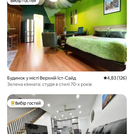
Вибір гостей
Вибір гостей
Будинок у місті Верхній Іст-Сайд
Середня оцінка
4,83 (126)
Зелена кімната: студія в стилі 70-х років
Вибір гостей
Топ вибір гостей