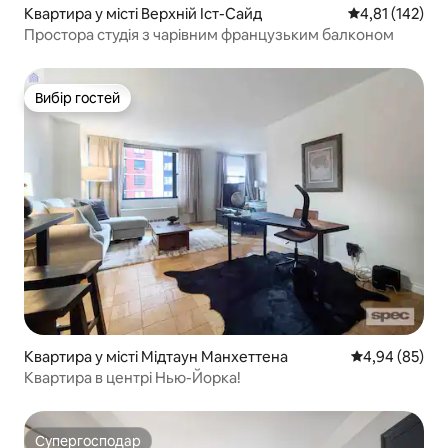
Квартира у місті Верхній Іст-Сайд
Середня оцінка
4,81 (142)
Простора студія з чарівним французьким балконом
Вибір гостей
Вибір гостей
Квартира у місті Мідтаун Манхеттена
Середня оцінка
4,94 (85)
Квартира в центрі Нью-Йорка!
Супергосподар