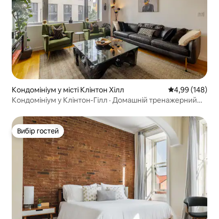
Кондомініум у місті Клінтон Хілл
Середня оцінка:
4,99 (148)
Кондомініум у Клінтон-Гілл · Домашній тренажерний
зал · Поруч із «Баркліз»
Вибір гостей
Вибір гостей