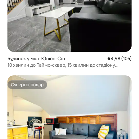
Будинок у місті Юніон-Сіті
Середня оцінка
4,98 (105)
10 хвилин до Таймс-сквер, 15 хвилин до стадіону
MetLife
Супергосподар
Супергосподар