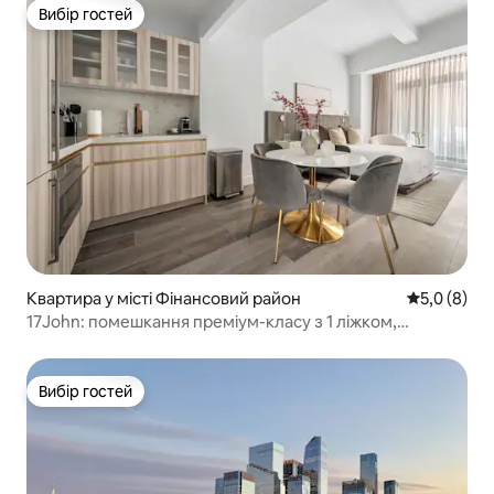
Вибір гостей
Вибір гостей
Квартира у місті Фінансовий район
Середня оці
5,0 (8)
17John: помешкання преміум-класу з 1 ліжком,
ТРЕНАЖЕРНИМ ЗАЛОМ + вітальнею
Вибір гостей
Вибір гостей