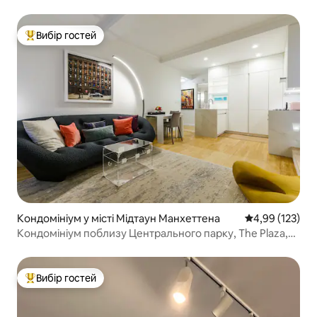
Вибір гостей
Топ вибір гостей
Кондомініум у місті Мідтаун Манхеттена
Середня оцінка
4,99 (123)
Кондомініум поблизу Центрального парку, The Plaza,
Tiffany, MOMA
Вибір гостей
Топ вибір гостей