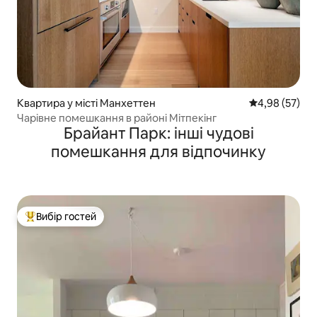
Квартира у місті Манхеттен
Середня оцінк
4,98 (57)
Чарівне помешкання в районі Мітпекінг
Брайант Парк: інші чудові
помешкання для відпочинку
Вибір гостей
Топ вибір гостей