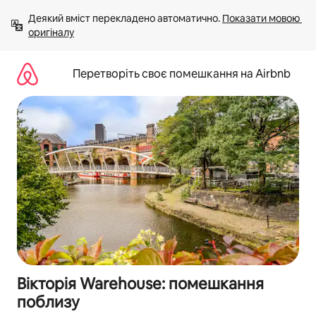
Перейти
Деякий вміст перекладено автоматично. 
Показати мовою 
до
оригіналу
вмісту
Перетворіть своє помешкання на Airbnb
Вікторія Warehouse: помешкання
поблизу