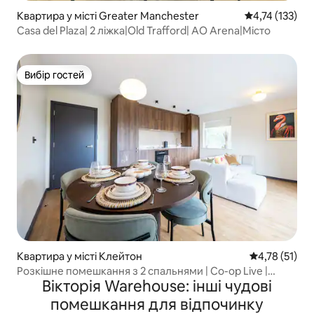
Квартира у місті Greater Manchester
Середня оцінка
4,74 (133)
Casa del Plaza| 2 ліжка|Old Trafford| AO Arena|Місто
Вибір гостей
Вибір гостей
Квартира у місті Клейтон
Середня оцінк
4,78 (51)
Розкішне помешкання з 2 спальнями | Co-op Live |
Вікторія Warehouse: інші чудові
Безкоштовний паркінг | Балкон
помешкання для відпочинку