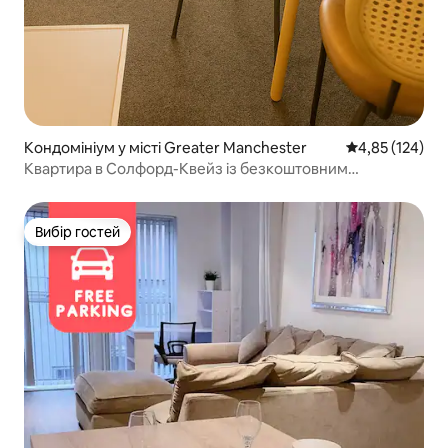
Кондомініум у місті Greater Manchester
Середня оцінка
4,85 (124)
Квартира в Солфорд-Квейз із безкоштовним
паркуванням
Вибір гостей
Вибір гостей