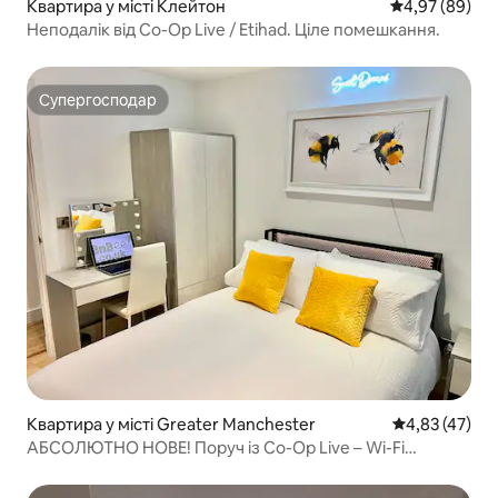
Квартира у місті Клейтон
Середня оцінка
4,97 (89)
Неподалік від Co-Op Live / Etihad. Ціле помешкання.
Супергосподар
Супергосподар
Квартира у місті Greater Manchester
Середня оцінк
4,83 (47)
АБСОЛЮТНО НОВЕ! Поруч із Co-Op Live – Wi-Fi
585 Мбіт/с – 4 спальні