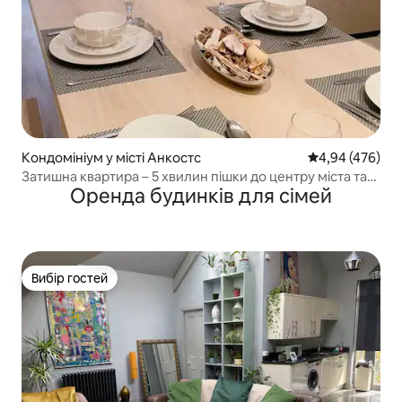
Кондомініум у місті Анкостс
Середня оцінка:
4,94 (476)
Затишна квартира – 5 хвилин пішки до центру міста та
Оренда будинків для сімей
АО Арени
Вибір гостей
Вибір гостей