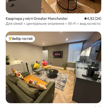
Квартира у місті Greater Manchester
Середня оцінк
4,92 (24)
Для сімей + центральне опалення + Wi-Fi + вид на місто
Вибір гостей
Топ вибір гостей