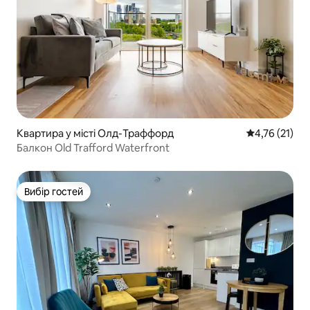
Квартира у місті Олд-Траффорд
Середня оцінк
4,76 (21)
Балкон Old Trafford Waterfront
Вибір гостей
Вибір гостей