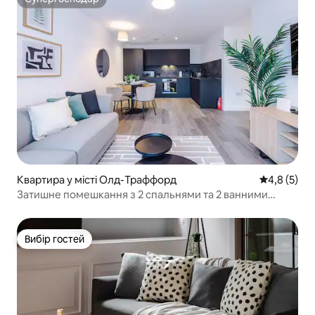
Супергосподар
Квартира у місті Олд-Траффорд
Середня оці
4,8 (5)
Затишне помешкання з 2 спальнями та 2 ванними
кімнатами | Тренажерний зал, навчальна зона
відпочинку та безкоштовне паркування
Вибір гостей
Вибір гостей