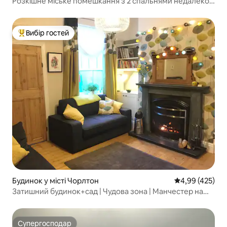
Розкішне міське помешкання з 2 спальнями недалеко
від центру міста MCR!
Вибір гостей
Топ вибір гостей
Будинок у місті Чорлтон
Середня оцінка:
4,99 (425)
Затишний будинок+сад | Чудова зона | Манчестер на
трамваї
Супергосподар