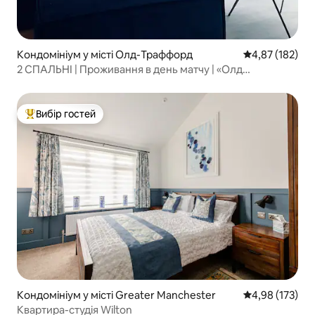
Кондомініум у місті Олд-Траффорд
Середня оцінка
4,87 (182)
2 СПАЛЬНІ | Проживання в день матчу | «Олд
Траффорд» | Безкоштовне паркування
Вибір гостей
Топ вибір гостей
Кондомініум у місті Greater Manchester
Середня оцінка
4,98 (173)
Квартира-студія Wilton