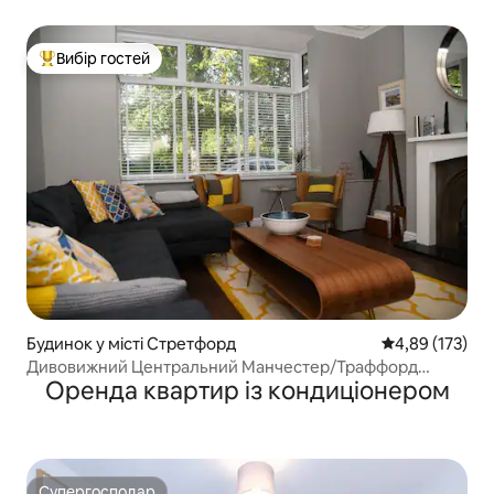
Вибір гостей
Топ вибір гостей
Будинок у місті Стретфорд
Середня оцінка
4,89 (173)
Дивовижний Центральний Манчестер/Траффорд
Оренда квартир із кондиціонером
Home for 6!!
Супергосподар