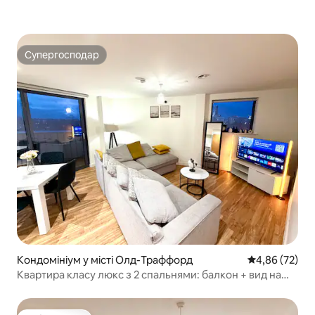
Супергосподар
Супергосподар
Кондомініум у місті Олд-Траффорд
Середня оцінк
4,86 (72)
Квартира класу люкс з 2 спальнями: балкон + вид на
воду