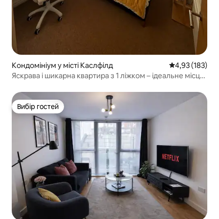
Кондомініум у місті Каслфілд
Середня оцінка
4,93 (183)
Яскрава і шикарна квартира з 1 ліжком – ідеальне місце
в місті
Вибір гостей
Вибір гостей