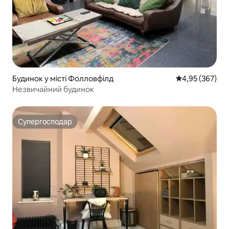
Будинок у місті Фолловфілд
Середня оцінка:
4,95 (367)
Незвичайний будинок
Супергосподар
Супергосподар