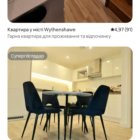
Квартира у місті Wythenshawe
Середня оцінк
4,97 (91)
Гарна квартира для проживання та відпочинку
Супергосподар
Супергосподар