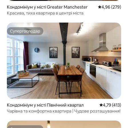
Кондомініум у місті Greater Manchester
Середня оцінка:
4,96 (279)
Красива, тиха квартира в центрі міста
Супергосподар
Супергосподар
Кондомініум у місті Північний квартал
Середня оцінка
4,79 (413)
Чарівна та комфортна квартира | Чудове розташування!