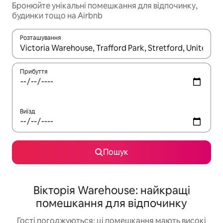
Бронюйте унікальні помешкання для відпочинку,
будинки тощо на Airbnb
Розташування
Отримавши результати пошуку, використовуйте для навігації с
Прибуття
Виїзд
Пошук
Вікторія Warehouse: найкращі
помешкання для відпочинку
Гості погоджуються: ці помешкання мають високі