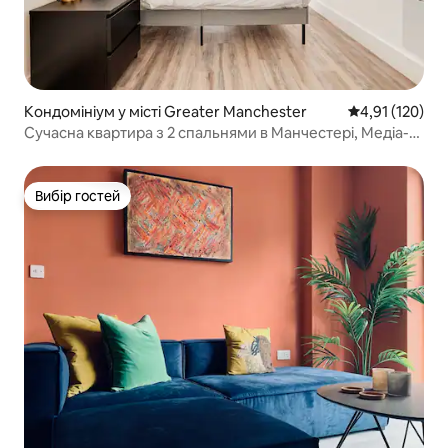
Кондомініум у місті Greater Manchester
Середня оцінка
4,91 (120)
Сучасна квартира з 2 спальнями в Манчестері, Медіа-
Сіті
Вибір гостей
Вибір гостей