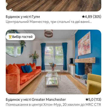
Будинок у місті Гулм
Середня оцінка:
4,89 (305)
Центральний Манчестер, три спальні та дві ванні
кімнати
Вибір гостей
Топ вибір гостей
Будинок у місті Greater Manchester
Середня оцінк
5,0 (113)
Помешкання в центрі Хітон-Мур, 20 хвилин до MRC CTR