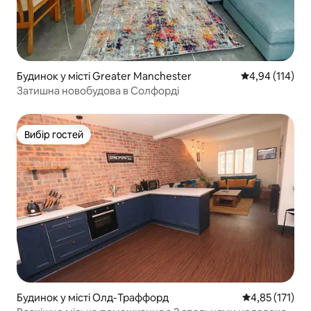
Будинок у місті Greater Manchester
Середня оцінка
4,94 (114)
Затишна новобудова в Солфорді
Вибір гостей
Вибір гостей
Будинок у місті Олд-Траффорд
Середня оцінка
4,85 (171)