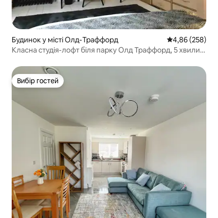
Будинок у місті Олд-Траффорд
Середня оцінка:
4,86 (258)
Класна студія-лофт біля парку Олд Траффорд, 5 хвилин
до міста
Вибір гостей
Вибір гостей