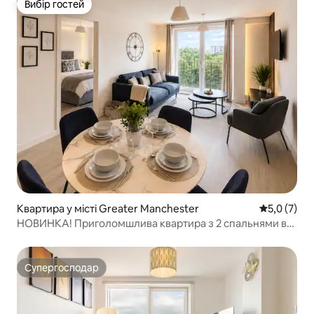
Вибір гостей
Вибір гостей
Квартира у місті Greater Manchester
Середня оці
5,0 (7)
НОВИНКА! Приголомшлива квартира з 2 спальнями в
Манчестері + балкон
Супергосподар
Супергосподар