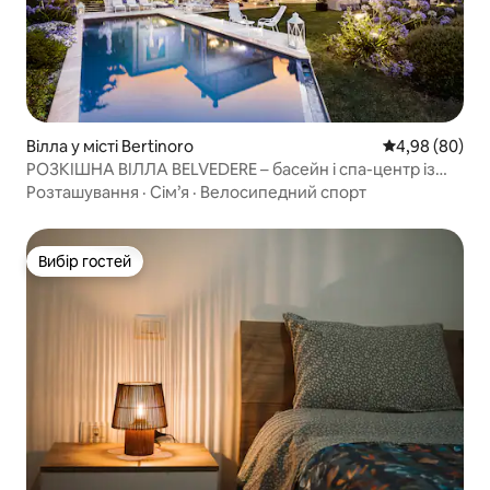
Вілла у місті Bertinoro
Середня оцінка
4,98 (80)
РОЗКІШНА ВІЛЛА BELVEDERE – басейн і спа-центр із
видом на море
Розташування
·
Сім’я
·
Велосипедний спорт
Вибір гостей
Вибір гостей