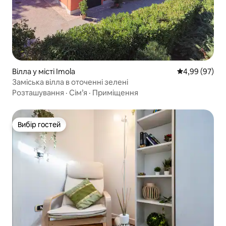
Вілла у місті Imola
Середня оцінка
4,99 (97)
Заміська вілла в оточенні зелені
Розташування
·
Сім’я
·
Приміщення
Вибір гостей
Вибір гостей