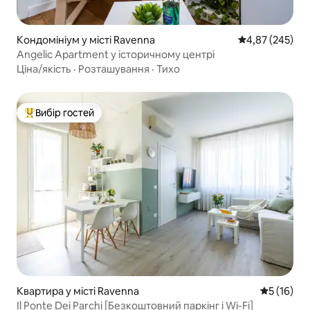
Кондомініум у місті Ravenna
Середня оцінка:
4,87 (245)
Angelic Apartment у історичному центрі
Ціна/якість
·
Розташування
·
Тихо
Вибір гостей
Топ вибір гостей
Квартира у місті Ravenna
Середня оц
5 (16)
Il Ponte Dei Parchi [Безкоштовний паркінг і Wi-Fi]