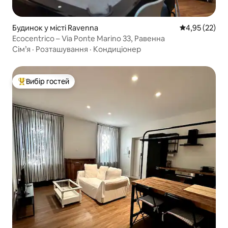
Будинок у місті Ravenna
Середня оцінк
4,95 (22)
Ecocentrico – Via Ponte Marino 33, Равенна
Сім’я
·
Розташування
·
Кондиціонер
Вибір гостей
Топ вибір гостей