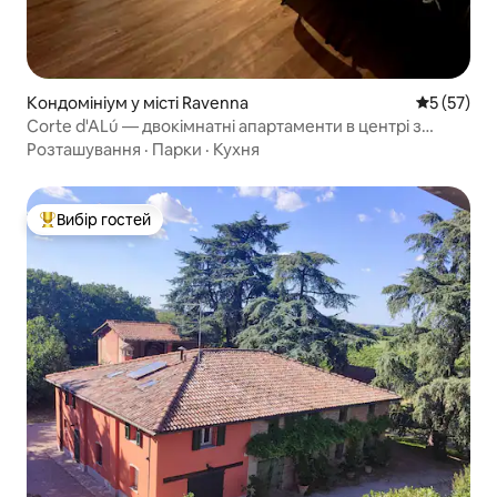
Кондомініум у місті Ravenna
Середня оц
5 (57)
Corte d'ALú — двокімнатні апартаменти в центрі з
паркінгом
Розташування
·
Парки
·
Кухня
Вибір гостей
Топ вибір гостей