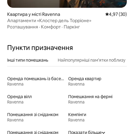
Квартира у місті Ravenna
Середня оцінк
4,97 (30)
Апартаменти «Клостер дель Торріоне»
Розташування
·
Комфорт
·
Паркінг
Пункти призначення
Інші типи помешкань
Найпопулярніші пам’ятки поблизу
Оренда помешкань із басейном
Оренда квартир
Ravenna
Ravenna
Оренда вілл
Помешкання на фермі
Ravenna
Ravenna
Помешкання зі сніданком
Кемпінги
Ravenna
Ravenna
Помешкання зі сніданком
Показати більше