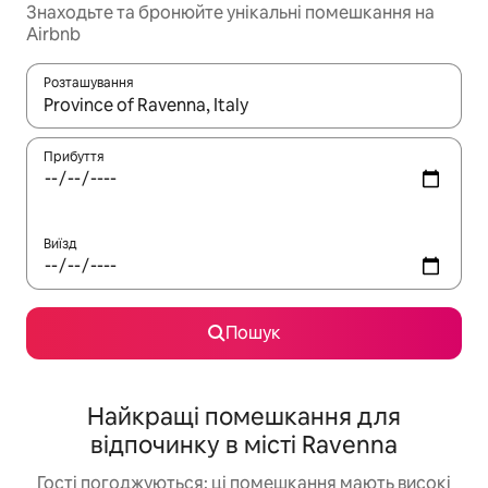
Знаходьте та бронюйте унікальні помешкання на
Airbnb
Розташування
Отримавши результати пошуку, використовуйте для навігації с
Прибуття
Виїзд
Пошук
Найкращі помешкання для
відпочинку в місті Ravenna
Гості погоджуються: ці помешкання мають високі