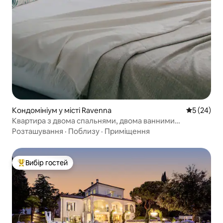
Кондомініум у місті Ravenna
Середня оц
5 (24)
Квартира з двома спальнями, двома ванними
кімнатами в центрі міста
Розташування
·
Поблизу
·
Приміщення
Вибір гостей
Топ вибір гостей