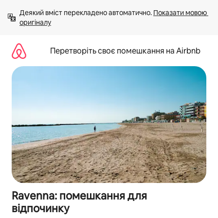
Перейти
Деякий вміст перекладено автоматично. 
Показати мовою 
до
оригіналу
вмісту
Перетворіть своє помешкання на Airbnb
Ravenna: помешкання для
відпочинку