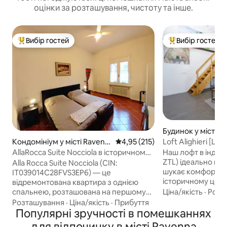
оцінки за розташування, чистоту та інше.
Вибір гостей
Вибір гостей
Топ вибір гостей
Топ вибір гостей
Будинок у місті R
Loft Alighieri [Цен
Кондомініум у місті Ravenn
Середня оцінка: 4,95 з 5, відгук
4,95 (215)
a
Наш лофт в індуст
AllaRocca Suite Nocciola в історичному
ZTL) ідеально під
центрі
Alla Rocca Suite Nocciola (CIN:
шукає комфортне
IT039014C28FVS3EP6) — це
історичному цент
відремонтована квартира з однією
простір відкрито
Ціна/якість
·
Розт
спальнею, розташована на першому
сучасну, привітн
поверсі в історичному центрі Равенни,
Розташування
·
Ціна/якість
·
Прибуття
розташовану всьо
з видом на Рокка-Бранкалеоне, всього
Популярні зручності в помешканнях
кроках від пам '
в декількох хвилинах від вокзалу та
для відпочинку в місті Ravenna