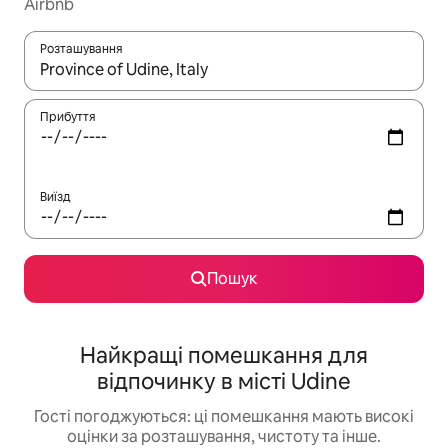
Airbnb
Розташування
Отримавши результати пошуку, використовуйте для навігації с
Прибуття
Виїзд
Пошук
Найкращі помешкання для
відпочинку в місті Udine
Гості погоджуються: ці помешкання мають високі
оцінки за розташування, чистоту та інше.