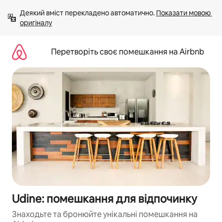
Перейти
Деякий вміст перекладено автоматично. 
Показати мовою 
до
оригіналу
вмісту
Перетворіть своє помешкання на Airbnb
Udine: помешкання для відпочинку
Знаходьте та бронюйте унікальні помешкання на