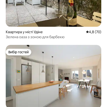
Квартира у місті Удіне
Середня оцін
4,8 (70)
Зелена оаза з зоною для барбекю
Вибір гостей
Вибір гостей