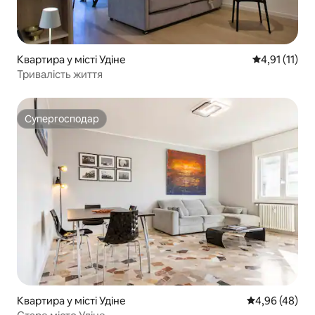
Квартира у місті Удіне
Середня оцінк
4,91 (11)
Тривалість життя
Супергосподар
Супергосподар
Квартира у місті Удіне
Середня оцінка
4,96 (48)