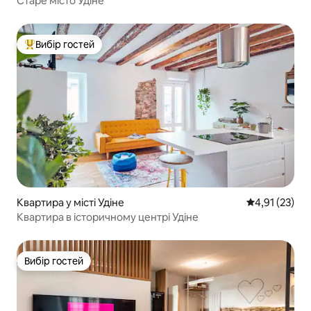
Старе місто Удіне
Вибір гостей
Топ вибір гостей
Квартира у місті Удіне
Середня оцінк
4,91 (23)
Квартира в історичному центрі Удіне
Вибір гостей
Вибір гостей