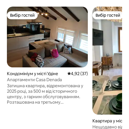
Вибір гостей
Вибір гостей
Вибір гостей
Вибір гостей
Кондомініум у місті Удіне
Середня оцінка: 4,92 з 5, відгу
4,92 (37)
Апартаменти Casa Denada
Затишна квартира, відремонтована у
2025 році, за 500 м від історичного
центру, з гарним обслуговуванням.
Розташована на третьому
(останньому) поверсі
багатоквартирного будинку 60-х років
без ліфта. Вхід у просторий відкритий
Квартира у місті У
простір з дерев'яними балками на
Нещодавно відре