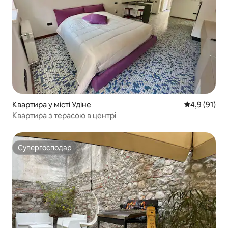
Квартира у місті Удіне
Середня оцін
4,9 (91)
Квартира з терасою в центрі
Супергосподар
Супергосподар