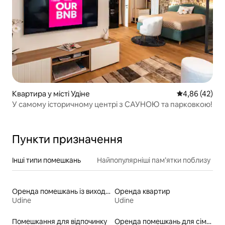
Квартира у місті Удіне
Середня оцінк
4,86 (42)
У самому історичному центрі з САУНОЮ та парковкою!
Пункти призначення
Інші типи помешкань
Найпопулярніші пам’ятки поблизу
Оренда помешкань із виходом до пляжу
Оренда квартир
Udine
Udine
Помешкання для відпочинку
Оренда помешкань для сімей