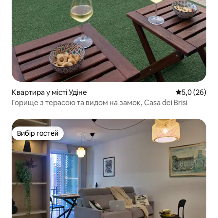
Квартира у місті Удіне
Середня оцін
5,0 (26)
Горище з терасою та видом на замок, Casa dei Brisi
Вибір гостей
Вибір гостей