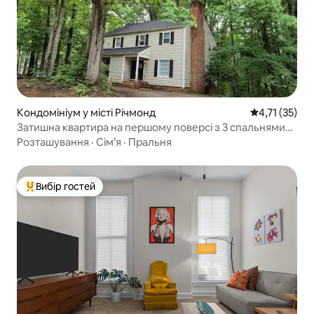
Кондомініум у місті Річмонд
Середня оцінк
4,71 (35)
Затишна квартира на першому поверсі з 3 спальнями
та 2 ванними кімнатами/велике двоспальне ліжко/
Розташування
·
Сім’я
·
Пральня
невеликий насос
Вибір гостей
Топ вибір гостей