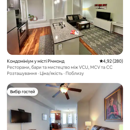
Кондомініум у місті Річмонд
Середня оцінка:
4,92 (280)
Ресторани, бари та мистецтво між VCU, MCV та CC
Розташування
·
Ціна/якість
·
Поблизу
Вибір гостей
Вибір гостей