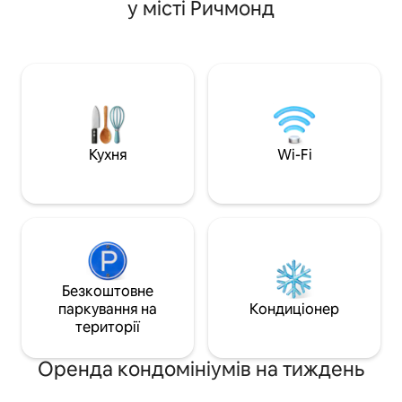
пізнє прибуття з 18:00 до 22:00 за
у місті Ричмонд
сонячному світлі.
плату в розмірі 30 дол. США. Раннє
наша оселя.
прибуття (за наявності) можна
організувати за плату в розмірі 20 $.
Кухня
Wi-Fi
Безкоштовне
паркування на
Кондиціонер
території
Оренда кондомініумів на тиждень