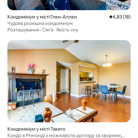
Кондомініум у місті Глен-Аллен
Середня оцінк
4,83 (18)
Чудова розкішна кондомініум
Розташування
·
Сім’я
·
Якість сну
Кондомініум у місті Такего
Кондо в Річмонді з можливістю догляду за хворими,