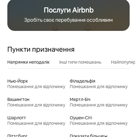
Послуги Airbnb
Зробіть своє перебування особливим
Пункти призначення
Напрямки неподалік
Інші типи помешкань
Найпопулярн
Нью-Йорк
Філадельфія
Помешкання для відпочинку
Помешкання для відпочинку
Вашингтон
Мертл-Біч
Помешкання для відпочинку
Помешкання для відпочинку
Шарлотт
Оушен-Сіті
Помешкання для відпочинку
Помешкання для відпочинку
Піттсбург
Показати більше