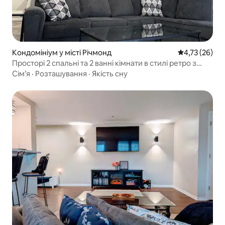
Кондомініум у місті Річмонд
Середня оцінк
4,73 (26)
Просторі 2 спальні та 2 ванні кімнати в стилі ретро з
балконом
Сім’я
·
Розташування
·
Якість сну