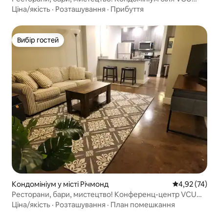
MCV CC
Ціна/якість
·
Розташування
·
Прибуття
Вибір гостей
Вибір гостей
Кондомініум у місті Річмонд
Середня оцінк
4,92 (74)
Ресторани, бари, мистецтво! Конференц-центр VCU
MCV
Ціна/якість
·
Розташування
·
План помешкання