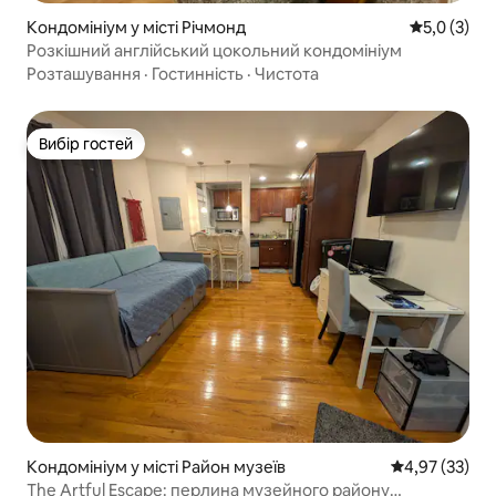
Кондомініум у місті Річмонд
Середня оці
5,0 (3)
Розкішний англійський цокольний кондомініум
Розташування
·
Гостинність
·
Чистота
Вибір гостей
Вибір гостей
Кондомініум у місті Район музеїв
Середня оцінк
4,97 (33)
The Artful Escape: перлина музейного району