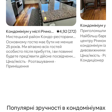
Кондомініум у міс
Приголомшлива к
Кондомініум у місті Річмон
Середня оцінка: 4,92 з 5, відгук
4,92 (272)
2 спальнями в це
Найбільш барвист
д
Мистецький район Кондо-ресторани
центру Річмонда
Galore! MCV VCU
Основному гостю має бути не менше
кондомініум із 2 
25 років. Ми вітаємо всіх гостей
дивовижними цег
особисто після прибуття, і ви повинні
великою кількістю
Ціна/якість
·
Розт
будете пред’явити дійсне посвідчення
Наш перший гість
Кондиціонер
особи державного зразка, щоб
Ціна/якість
·
Розташування
·
не відповідають ді
зробити копію для наших записів.
Приміщення
назвав його сво
Центральний, нещодавно
ПОМЕШКАННЯМ - 
відремонтований склад має 110-річні
ресторани, паби 
олов’яні стелі, підлогу з соснового
головне ліжко роз
дерева, нові зручності, включаючи
диван-кровать «qu
гранітні стільниці, прилади з
пінопластом із па
нержавіючої сталі, центральне
розписані вручну
кондиціонування/опалення, ванни з
кухня. Балкон. Н
керамічної плитки, посудомийну
Популярні зручності в кондомініумах
задньому дворі. 
машину, пральну машину. Можливе
куточок для чита