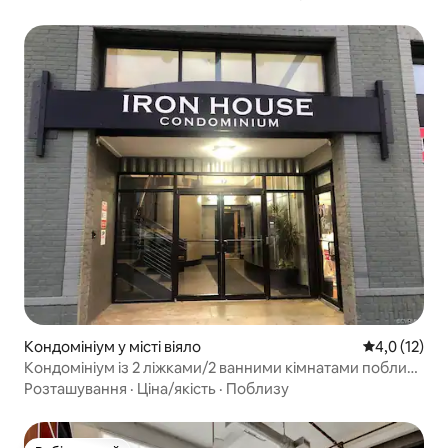
4 милі до медичних центрів
Кондомініум у місті віяло
Середня оцін
4,0 (12)
Кондомініум із 2 ліжками/2 ванними кімнатами поблизу
VCU та Kroger
Розташування
·
Ціна/якість
·
Поблизу