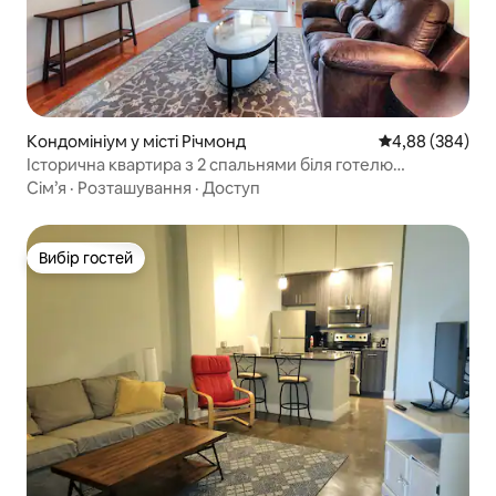
Кондомініум у місті Річмонд
Середня оцінка:
4,88 (384)
Історична квартира з 2 спальнями біля готелю
Jefferson Free Park 104-2
Сім’я
·
Розташування
·
Доступ
Вибір гостей
Вибір гостей