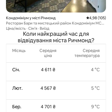
Кондомініум у місті Річмонд
Середня оцінка
4,98 (105)
Ресторан Бари та мистецький район Кондомініум MCV
VCU
Ціна/якість
·
Сім’я
·
Виїзд
Коли найкращий час для
відвідування міста Ричмонд?
Місяць
Середня
Середня
ціна
температура
Січ.
4 611 ₴
4 °C
Лют.
4 567 ₴
5 °C
Бер.
4 701 ₴
9 °C