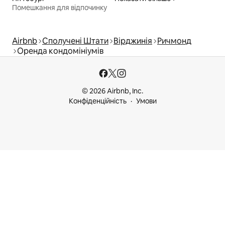
Помешкання для відпочинку
Airbnb
Сполучені Штати
Вірджинія
Ричмонд
Оренда кондомініумів
© 2026 Airbnb, Inc.
Конфіденційність
Умови