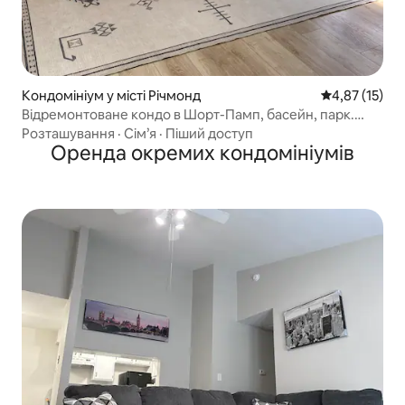
Кондомініум у місті Річмонд
Середня оцінк
4,87 (15)
Відремонтоване кондо в Шорт-Памп, басейн, парк.
Спокійно
Розташування
·
Сім’я
·
Піший доступ
Оренда окремих кондомініумів