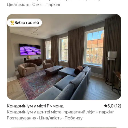
1 спальня/1 ванна кімната
Ціна/якість
·
Сім’я
·
Паркінг
Вибір гостей
Топ вибір гостей
Кондомініум у місті Річмонд
Середня оцін
5,0 (12)
Кондомініум у центрі міста, приватний ліфт + паркінг
Розташування
·
Ціна/якість
·
Поблизу