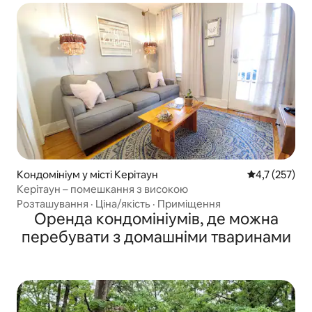
Кондомініум у місті Керітаун
Середня оцінк
4,7 (257)
Керітаун – помешкання з високою
Розташування
·
Ціна/якість
·
Приміщення
Оренда кондомініумів, де можна
перебувати з домашніми тваринами