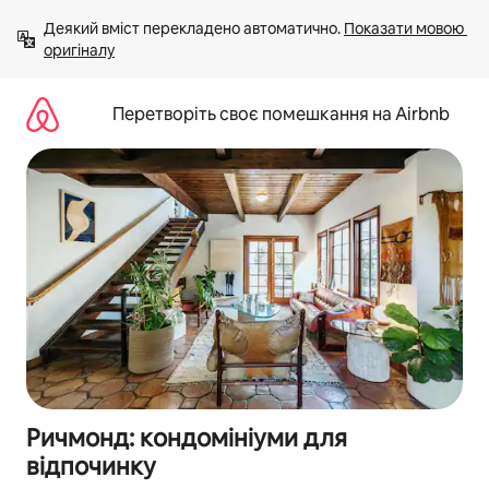
Перейти
Деякий вміст перекладено автоматично. 
Показати мовою 
до
оригіналу
вмісту
Перетворіть своє помешкання на Airbnb
Ричмонд: кондомініуми для
відпочинку