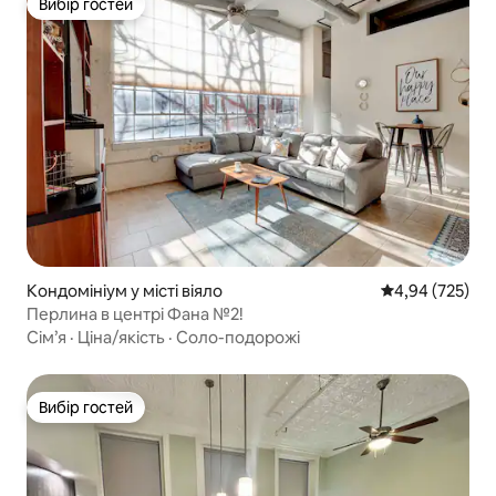
Вибір гостей
Вибір гостей
Кондомініум у місті віяло
Середня оцінка:
4,94 (725)
Перлина в центрі Фана №2!
Сім’я
·
Ціна/якість
·
Соло-подорожі
Вибір гостей
Вибір гостей