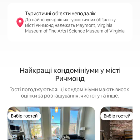
Туристичні об’єкти неподалік
До найпопулярніших туристичних об’єктів у
місті Ричмонд належать Maymont, Virginia
Museum of Fine Arts і Science Museum of Virginia
Найкращі кондомініуми у місті
Ричмонд
Гості погоджуються: ці кондомініуми мають високі
оцінки за розташування, чистоту та інше.
Вибір гостей
Вибір гостей
Вибір гостей
Вибір гостей