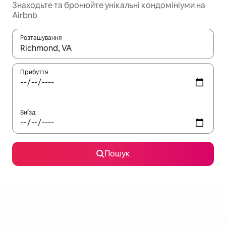
Знаходьте та бронюйте унікальні кондомініуми на
Airbnb
Розташування
Отримавши результати пошуку, використовуйте для навігації с
Прибуття
Виїзд
Пошук