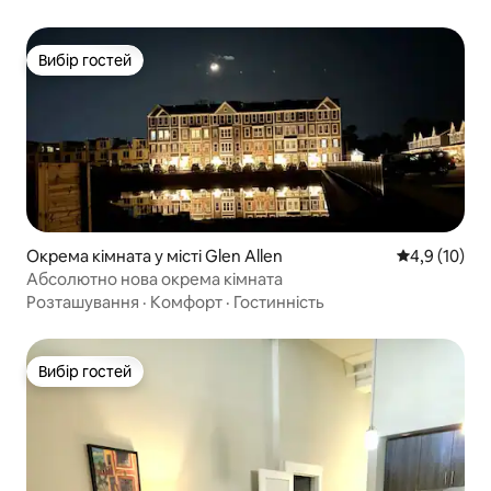
Вибір гостей
Вибір гостей
Окрема кімната у місті Glen Allen
Середня оцін
4,9 (10)
Абсолютно нова окрема кімната
Розташування
·
Комфорт
·
Гостинність
Вибір гостей
Вибір гостей