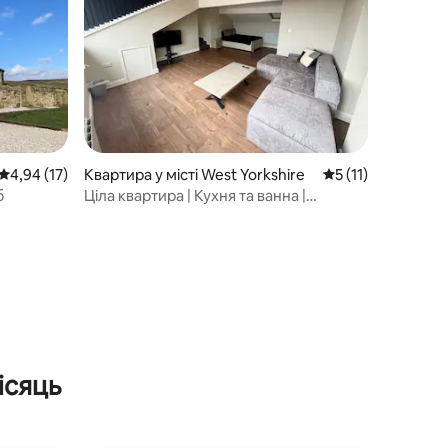
Середня оцінка: 4,94 з 5, відгуки: 17
4,94 (17)
Квартира у місті West Yorkshire
Середня оцінка: 5 
5 (11)
б
Ціла квартира | Кухня та ванна |
Поблизу Гаворта
ісяць