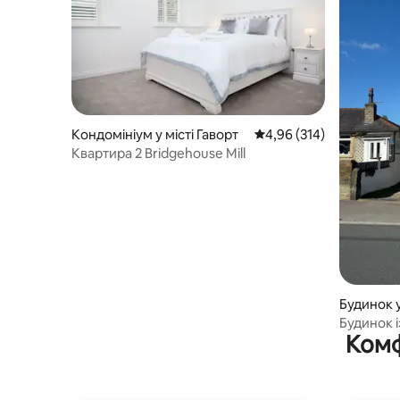
Кондомініум у місті Гаворт
Середня оцінка: 4,96 з 
4,96 (314)
Квартира 2 Bridgehouse Mill
Будинок у
Будинок 
Комф