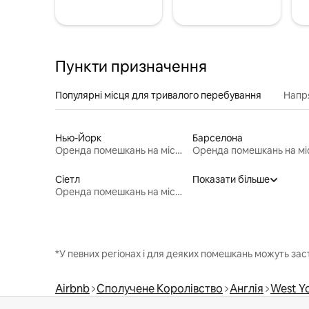
Пункти призначення
Популярні місця для тривалого перебування
Напр
Нью-Йорк
Барселона
Оренда помешкань на місяць
Сіетл
Показати більше
Оренда помешкань на місяць
*У певних регіонах і для деяких помешкань можуть зас
Airbnb
Сполучене Королівство
Англія
West Yo