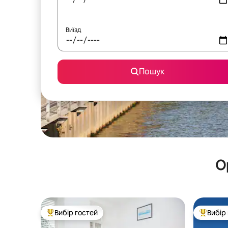
Виїзд
Пошук
О
Вибір гостей
Вибір
Топ вибір гостей
Топ вибі