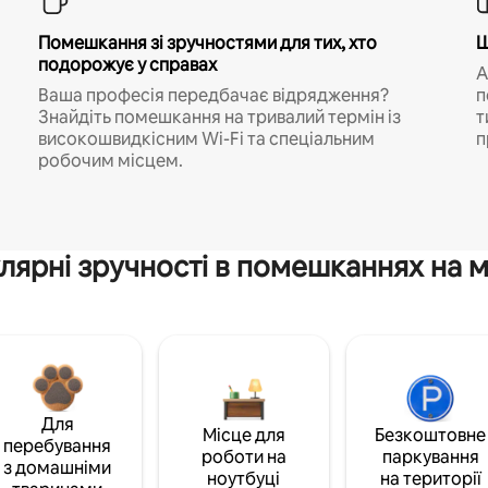
Помешкання зі зручностями для тих, хто
Ш
подорожує у справах
A
Ваша професія передбачає відрядження?
п
Знайдіть помешкання на тривалий термін із
т
високошвидкісним Wi-Fi та спеціальним
п
робочим місцем.
лярні зручності в помешканнях на м
Для
Місце для
Безкоштовне
перебування
роботи на
паркування
з домашніми
ноутбуці
на території