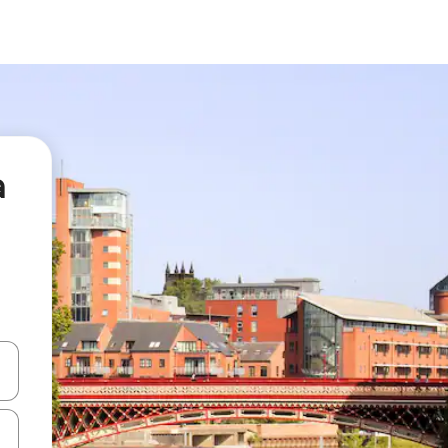
а
я навігації сторінкою клавіші зі стрілками вгору та вниз або жест