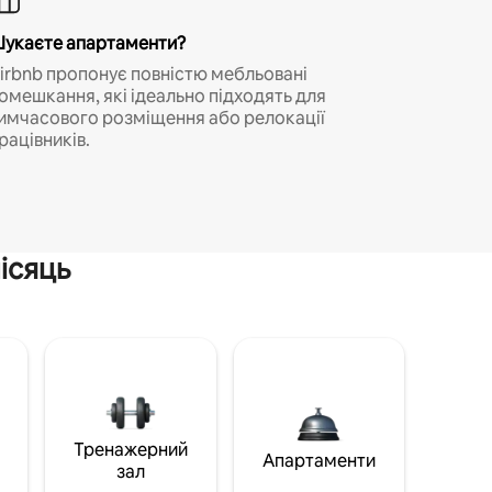
укаєте апартаменти?
irbnb пропонує повністю мебльовані
омешкання, які ідеально підходять для
имчасового розміщення або релокації
рацівників.
ісяць
Тренажерний
Апартаменти
зал