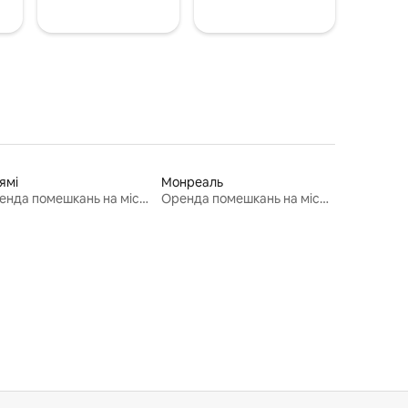
ямі
Монреаль
Оренда помешкань на місяць
Оренда помешкань на місяць