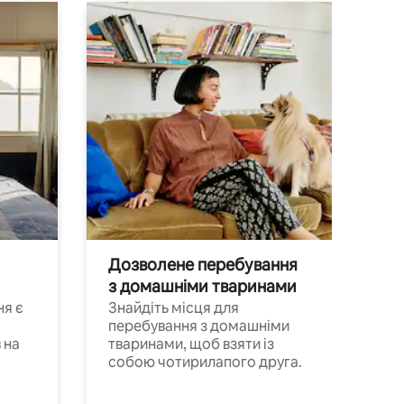
Дозволене перебування
з домашніми тваринами
ня є
Знайдіть місця для
перебування з домашніми
 на
тваринами, щоб взяти із
собою чотирилапого друга.