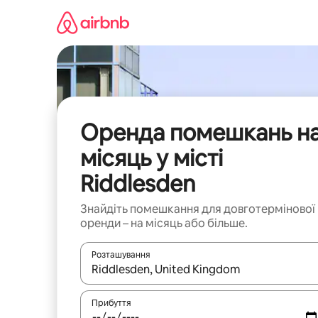
Перейти
до
вмісту
Оренда помешкань н
місяць у місті
Riddlesden
Знайдіть помешкання для довготермінової
оренди – на місяць або більше.
Розташування
Отримавши результати пошуку, використовуйте дл
Прибуття