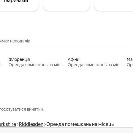
тваринами
ямки неподалік
Флоренція
Афіни
Ма
Оренда помешкань на місяць
Оренда помешкань на місяць
Оренда помешкань на місяць
тосовуватися винятки.
rkshire
Riddlesden
Оренда помешкань на місяць