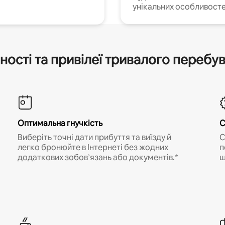
унікальних особливосте
ності та привілеї тривалого перебу
Оптимальна гнучкість
С
Виберіть точні дати прибуття та виїзду й
С
легко бронюйте в Інтернеті без жодних
п
додаткових зобов’язань або документів.*
щ