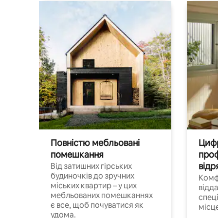
Повністю мебльовані
Цифр
помешкання
проф
відр
Від затишних гірських
будиночків до зручних
Комф
міських квартир – у цих
відда
мебльованих помешканнях
спец
є все, щоб почуватися як
місц
удома.