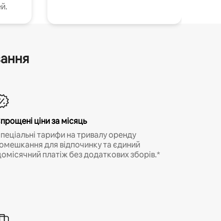
й.
вання
прощені ціни за місяць
пеціальні тарифи на тривалу оренду
омешкання для відпочинку та єдиний
омісячний платіж без додаткових зборів.*