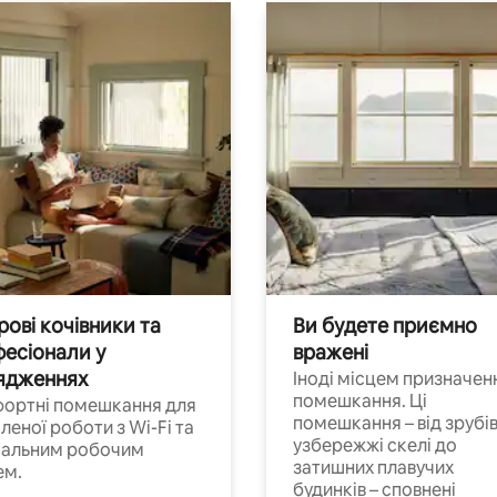
ові кочівники та
Ви будете приємно
есіонали у
вражені
ядженнях
Іноді місцем призначен
помешкання. Ці
ортні помешкання для
помешкання – від зрубів
леної роботи з Wi-Fi та
узбережжі скелі до
іальним робочим
затишних плавучих
ем.
будинків – сповнені