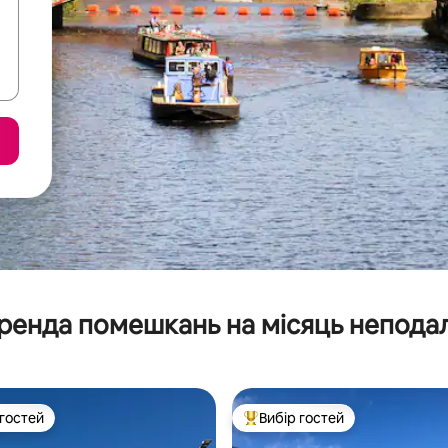
ренда помешкань на місяць неподал
 гостей
Вибір гостей
р гостей
Топ вибір гостей