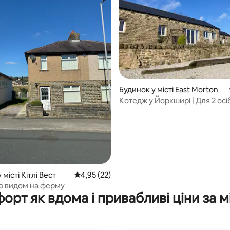
5, відгуки: 314
Будинок у місті East Morton
Котедж у Йоркширі | Для 2 осі
 місті Кітлі Вест
Середня оцінка: 4,95 з 5, відгуки: 22
4,95 (22)
із видом на ферму
орт як вдома і привабливі ціни за м