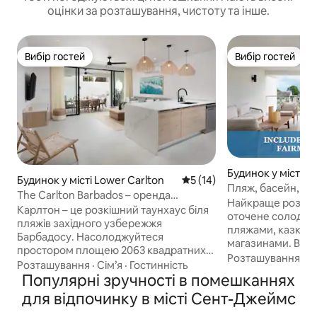
оцінки за розташування, чистоту та інше.
Вибір гостей
Вибір гостей
Вибір гостей
Вибір гостей
Будинок у місті S
Будинок у місті Lower Carlton
Середня оцінка: 5 з 5, відгу
5 (14)
n
Пляж, басейн, до
The Carlton Barbados – оренда
вид на океан!
Найкраще розташ
таунхаусу класу люкс
Карлтон – це розкішний таунхаус біля
оточене солодки
пляжів західного узбережжя
пляжами, казков
Барбадосу. Насолоджуйтеся
магазинами. Відп
простором площею 2063 квадратних
блискучому басе
Розташування
·
С
фути, який включає 3 спальні, 3 ванні
Розташування
·
Сім’я
·
Гостинність
захоплюючими к
кімнати, приватний басейн, відкриту
Популярні зручності в помешканнях
насолоджуйтеся
ванну для відпочинку та легкий доступ
для відпочинку в місті Сент-Джеймс
просторого тропі
до їдалень, магазинів та нічних клубів у
&#11088; «Ми час