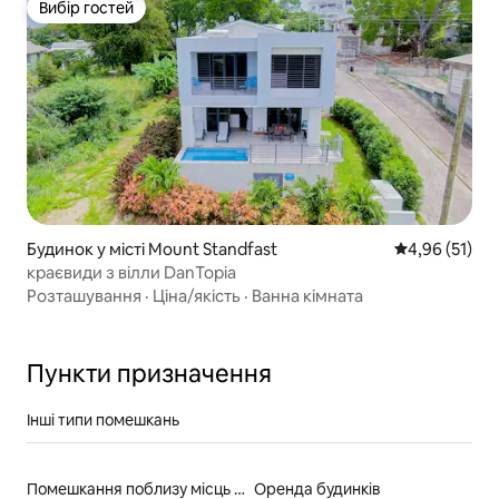
Вибір гостей
Вибір гостей
Будинок у місті Mount Standfast
Середня оцінк
4,96 (51)
краєвиди з вілли DanTopia
Розташування
·
Ціна/якість
·
Ванна кімната
Пункти призначення
Інші типи помешкань
Помешкання поблизу місць для катання на байдарках
Оренда будинків