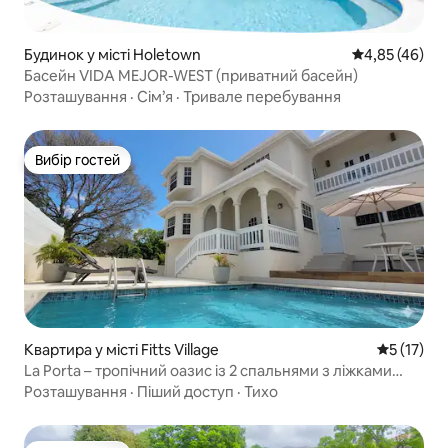
Будинок у місті Holetown
Середня оцінк
4,85 (46)
Басейн VIDA MEJOR-WEST (приватний басейн)
Розташування
·
Сім’я
·
Тривале перебування
Вибір гостей
Вибір гостей
Квартира у місті Fitts Village
Середня оц
5 (17)
La Porta – тропічний оазис із 2 спальнями з ліжками
King size та видом на море
Розташування
·
Піший доступ
·
Тихо