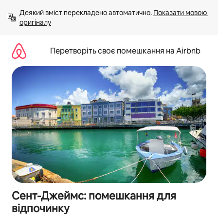
Перейти
Деякий вміст перекладено автоматично. 
Показати мовою 
до
оригіналу
вмісту
Перетворіть своє помешкання на Airbnb
Сент-Джеймс: помешкання для
відпочинку