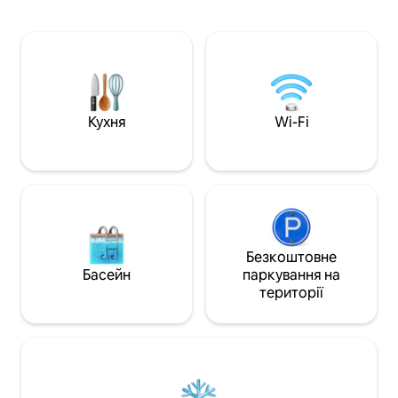
Голтауні та Спайтстауні. Підвищте
Барбадос і можем
рівень свого перебування за
це був наш найкр
допомогою VIP-переваг, як-от прокат
&#127958; ПЕРЕВ
приватної яхти, екскурсія на завод
доступ до чудово
Mount Gay Rum і вечеря, приготована
Fairmont Beach C
шеф-кухарем. Відпочинок чи
заходи сонця та
дослідження – у Carlton ви знайдете
побудовані для ж
найкраще з обох світів. Забронюйте
Кухня
Wi-Fi
небом ✓ 5-зірков
незабутній відпочинок на Барбадосі
простору та ком
вже сьогодні!
Безкоштовне
Басейн
паркування на
території