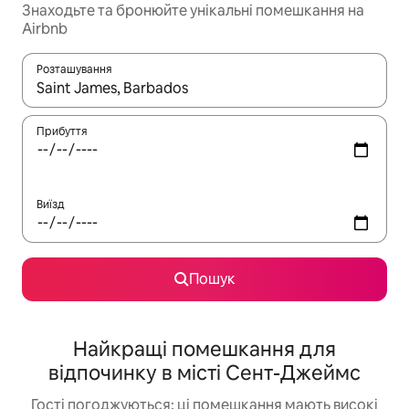
Знаходьте та бронюйте унікальні помешкання на
Airbnb
Розташування
Отримавши результати пошуку, використовуйте для навігації с
Прибуття
Виїзд
Пошук
Найкращі помешкання для
відпочинку в місті Сент-Джеймс
Гості погоджуються: ці помешкання мають високі