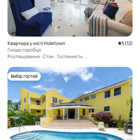
Квартира у місті Holetown
Середня оц
5 (12)
Гніздо горобця
Розташування
·
Стан
·
Гостинність
Вибір гостей
Вибір гостей