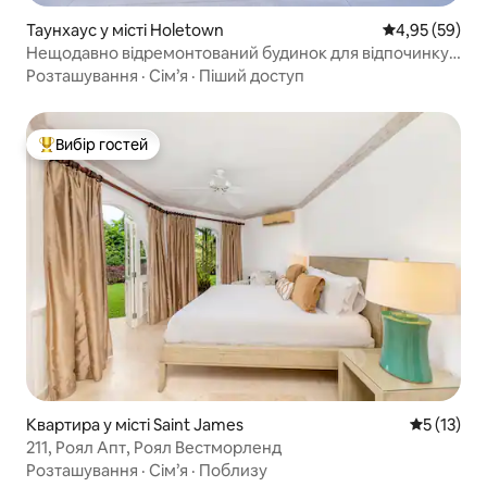
Таунхаус у місті Holetown
Середня оцінк
4,95 (59)
Нещодавно відремонтований будинок для відпочинку з
3 спальнями та басейном.
Розташування
·
Сім’я
·
Піший доступ
Вибір гостей
Топ вибір гостей
Квартира у місті Saint James
Середня оц
5 (13)
211, Роял Апт, Роял Вестморленд
Розташування
·
Сім’я
·
Поблизу