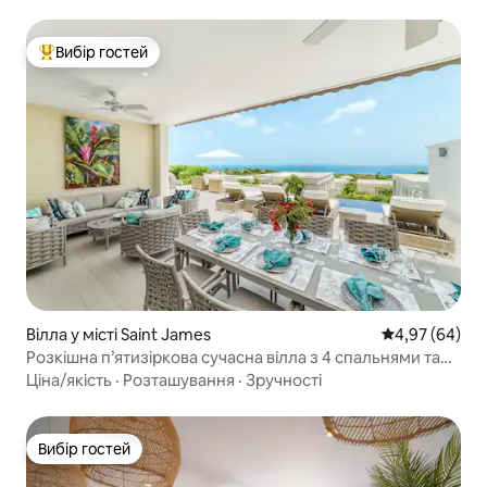
Вибір гостей
Топ вибір гостей
Вілла у місті Saint James
Середня оцінка
4,97 (64)
Розкішна п’ятизіркова сучасна вілла з 4 спальнями та
4 ванними кімнатами
Ціна/якість
·
Розташування
·
Зручності
Вибір гостей
Вибір гостей