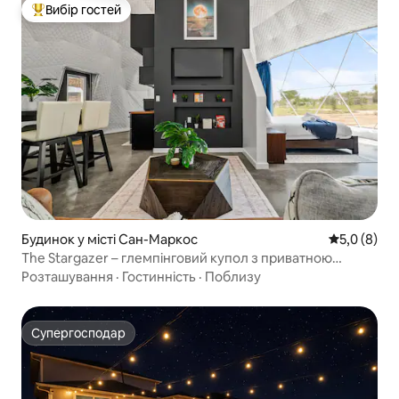
Вибір гостей
Топ вибір гостей
Будинок у місті Сан-Маркос
Середня оці
5,0 (8)
The Stargazer – глемпінговий купол з приватною
джакузі
Розташування
·
Гостинність
·
Поблизу
Супергосподар
Супергосподар