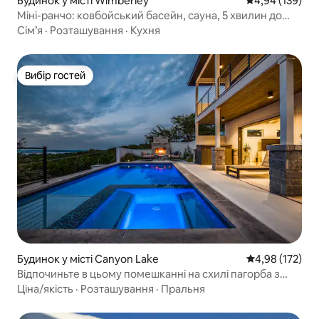
Будинок у місті Wimberley
Середня оцінка
4,94 (139)
Міні-ранчо: ковбойський басейн, сауна, 5 хвилин до
Блакитної ями
Сім’я
·
Розташування
·
Кухня
Вибір гостей
Вибір гостей
Будинок у місті Canyon Lake
Середня оцінка
4,98 (172)
Відпочиньте в цьому помешканні на схилі пагорба з
видом на озеро в каньйоні
Ціна/якість
·
Розташування
·
Пральня