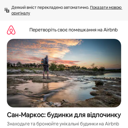
Перейти
Деякий вміст перекладено автоматично. 
Показати мовою 
до
оригіналу
вмісту
Перетворіть своє помешкання на Airbnb
Сан-Маркос: будинки для відпочинку
Знаходьте та бронюйте унікальні будинки на Airbnb