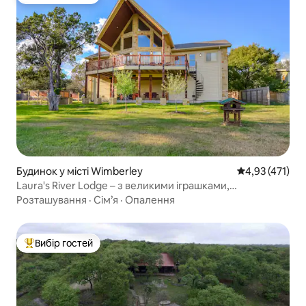
Топ вибір гостей
Будинок у місті Wimberley
Середня оцінка
4,93 (471)
Laura's River Lodge – з великими іграшками,
байдарками, надувними кругами!
Розташування
·
Сім’я
·
Опалення
Вибір гостей
Топ вибір гостей