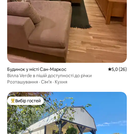
Будинок у місті Сан-Маркос
Середня оцін
5,0 (26)
Вілла Verde в пішій доступності до річки
Розташування
·
Сім’я
·
Кухня
Вибір гостей
Топ вибір гостей