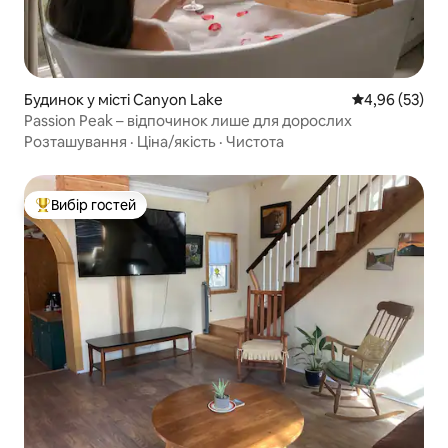
Будинок у місті Canyon Lake
Середня оцінк
4,96 (53)
Passion Peak – відпочинок лише для дорослих
Розташування
·
Ціна/якість
·
Чистота
Вибір гостей
Топ вибір гостей