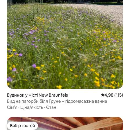
Будинок у місті New Braunfels
Середня оцінка
4,98 (115)
Вид на пагорби біля Груне + гідромасажна ванна
Сім’я
·
Ціна/якість
·
Стан
Вибір гостей
Вибір гостей