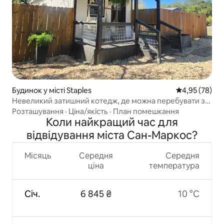
Будинок у місті Staples
Середня оцінк
4,95 (78)
Невеликий затишний котедж, де можна перебувати з
домашніми тваринами
Розташування
·
Ціна/якість
·
План помешкання
Коли найкращий час для
відвідування міста Сан-Маркос?
Місяць
Середня
Середня
ціна
температура
Січ.
6 845 ₴
10 °C