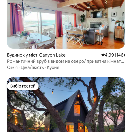
Будинок у місті Canyon Lake
Середня оцінка:
4,99 (146)
Романтичний зруб з видом на озеро/ приватна кімната
з гідромасажною ванною
Сім’я
·
Ціна/якість
·
Кухня
Вибір гостей
Вибір гостей