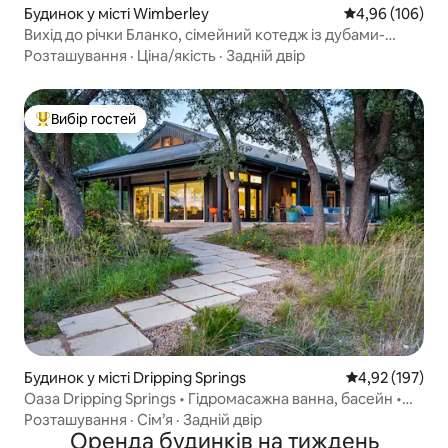
Будинок у місті Wimberley
Середня оцінка:
4,96 (106)
Вихід до річки Бланко, сімейний котедж із дубами-
віржініями
Розташування
·
Ціна/якість
·
Задній двір
Вибір гостей
Топ вибір гостей
Будинок у місті Dripping Springs
Середня оцінка
4,92 (197)
Оаза Dripping Springs • Гідромасажна ванна, басейн •
Остін
Розташування
·
Сім’я
·
Задній двір
Оренда будинків на тиждень