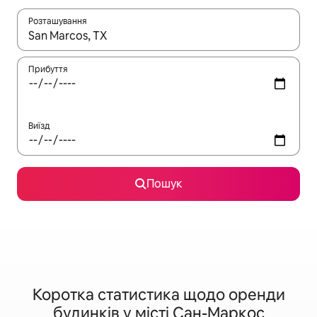
Розташування
Отримавши результати пошуку, використовуйте для навігації с
Прибуття
Виїзд
Пошук
Коротка статистика щодо оренди
будинків у місті Сан-Маркос