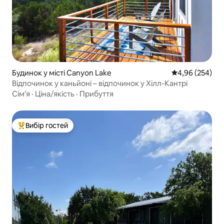
Будинок у місті Canyon Lake
Середня оцінка:
4,96 (254)
Відпочинок у каньйоні – відпочинок у Хілл-Кантрі
Сім’я
·
Ціна/якість
·
Прибуття
Вибір гостей
Топ вибір гостей