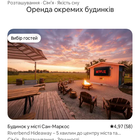
Розташування
·
Сім’я
·
Якість сну
Оренда окремих будинків
Вибір гостей
Вибір гостей
Будинок у місті Сан-Маркос
Середня оцінк
4,97 (58)
Riverbend Hideaway – 5 хвилин до центру міста та
тюбінгу
Сім’я
·
Розташування
·
Зручності