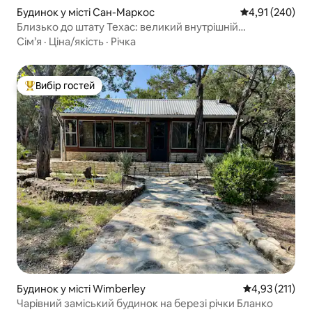
Будинок у місті Сан-Маркос
Середня оцінка
4,91 (240)
Близько до штату Техас: великий внутрішній
дворик*ліжка розміру King size*повноцінна кухня
Сім’я
·
Ціна/якість
·
Річка
Вибір гостей
Топ вибір гостей
Будинок у місті Wimberley
Середня оцінка
4,93 (211)
Чарівний заміський будинок на березі річки Бланко