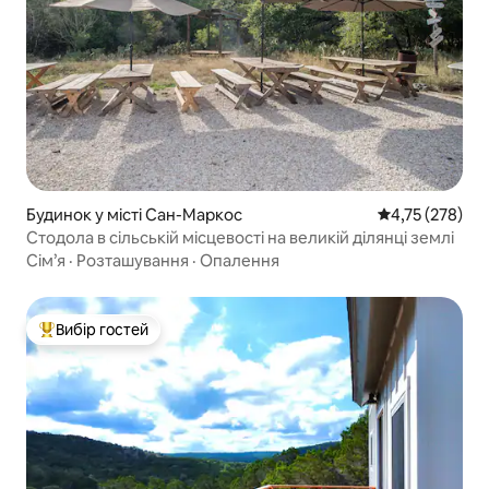
Будинок у місті Сан-Маркос
Середня оцінка
4,75 (278)
Стодола в сільській місцевості на великій ділянці землі
Сім’я
·
Розташування
·
Опалення
Вибір гостей
Топ вибір гостей