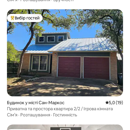
Вибір гостей
Топ вибір гостей
Будинок у місті Сан-Маркос
Середня оцін
5,0 (19)
Приватна та простора квартира 2/2 / Ігрова кімната
Сім’я
·
Розташування
·
Гостинність