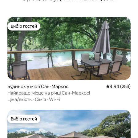
Вибір гостей
Вибір гостей
Будинок у місті Сан-Маркос
Середня оцінка:
4,94 (253)
Найкраще місце на річці Сан-Маркос!
Ціна/якість
·
Сім’я
·
Wi-Fi
Вибір гостей
Вибір гостей