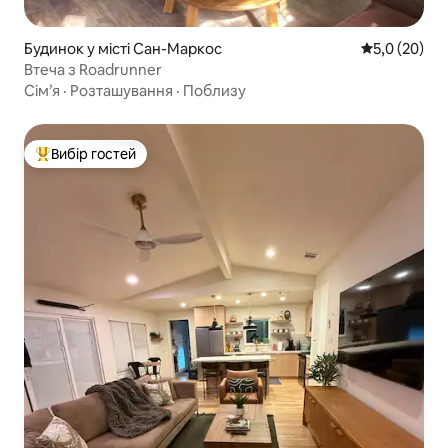
Будинок у місті Сан-Маркос
Середня оцін
5,0 (20)
Втеча з Roadrunner
Сім’я
·
Розташування
·
Поблизу
Вибір гостей
Топ вибір гостей