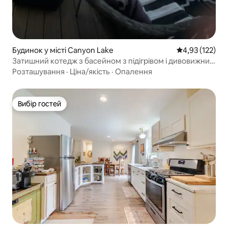
Будинок у місті Canyon Lake
Середня оцінка
4,93 (122)
Затишний котедж з басейном з підігрівом і дивовижним
видом.
Розташування
·
Ціна/якість
·
Опалення
Вибір гостей
Вибір гостей